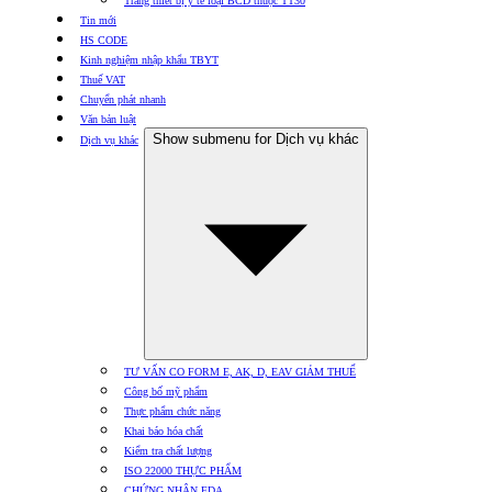
Trang thiết bị y tế loại BCD thuộc TT30
Tin mới
HS CODE
Kinh nghiệm nhập khẩu TBYT
Thuế VAT
Chuyển phát nhanh
Văn bản luật
Show submenu for Dịch vụ khác
Dịch vụ khác
TƯ VẤN CO FORM E, AK, D, EAV GIẢM THUẾ
Công bố mỹ phẩm
Thực phẩm chức năng
Khai báo hóa chất
Kiểm tra chất lượng
ISO 22000 THỰC PHẨM
CHỨNG NHẬN FDA