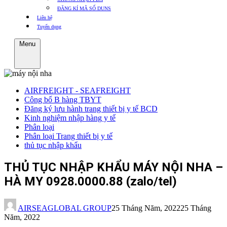
ĐĂNG KÍ MÃ SỐ DUNS
Liên hệ
Tuyển dụng
Menu
AIRFREIGHT - SEAFREIGHT
Công bố B hàng TBYT
Đăng ký lưu hành trang thiết bị y tế BCD
Kinh nghiệm nhập hàng y tế
Phân loại
Phân loại Trang thiết bị y tế
thủ tục nhập khẩu
THỦ TỤC NHẬP KHẨU MÁY NỘI NHA –
HÀ MY 0928.0000.88 (zalo/tel)
AIRSEAGLOBAL GROUP
25 Tháng Năm, 2022
25 Tháng
Năm, 2022