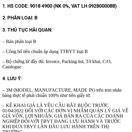
1. HS CODE: 9018 4900 (NK 0%, VAT LH 0928000088)
2. PHÂN LOẠI: B
3. THỦ TỤC HẢI QUAN:
– Bản phân loại B
– Công bố tiêu chuẩn áp dụng TTBYT loại B
– Bộ chứng từ đầy đủ: Invoice, Packing list, Tờ khai, C/O,
Catalogue
4. LƯU Ý:
– 3M (MODEL, MANUFACTURE, MADE IN) trên tem nhãn
hàng thực tế phải chuẩn 100% như trên giấy tờ.
– KÊ KHAI GIÁ LÀ YÊU CẦU BẮT BUỘC TRƯỚC
01/04/2022 ĐỐI VỚI CÁC ĐƠN VỊ NHẰM QUẢN LÝ GIÁ VỀ
GIÁ VỐN, LỢI NHUẬN, GIÁ BÁN RA CỦA CÁC DOANH
NGHIỆP ĐỐI VỚI TBYT ĐANG LƯU HÀNH VÀ TRƯỚC
KHI ĐƯA TBYT LẦN ĐẦU LƯU HÀNH TRÊN THỊ
TRƯỜNG.