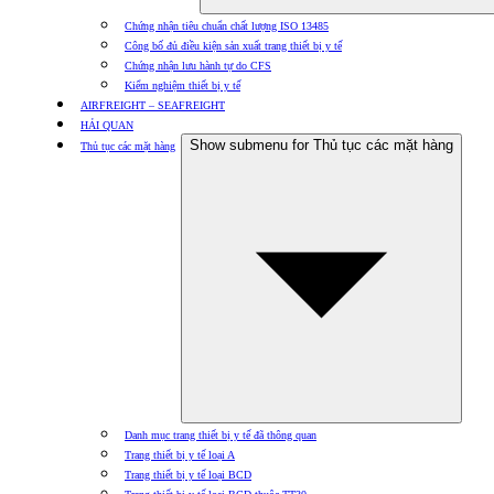
Chứng nhận tiêu chuẩn chất lượng ISO 13485
Công bố đủ điều kiện sản xuất trang thiết bị y tế
Chứng nhận lưu hành tự do CFS
Kiểm nghiệm thiết bị y tế
AIRFREIGHT – SEAFREIGHT
HẢI QUAN
Show submenu for Thủ tục các mặt hàng
Thủ tục các mặt hàng
Danh mục trang thiết bị y tế đã thông quan
Trang thiết bị y tế loại A
Trang thiết bị y tế loại BCD