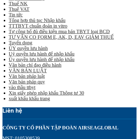
Thuế NK
Thuế VAT
Tin tức
Tổng hợp thủ tục Nhập khẩu
TTTBYT chuẩn đoán in vitro
Tự công bố đủ điều kiện mua bán TBYT loại BCD
TƯ VẤN CO FORM E, AK, D, EAV GIẢM THUẾ
Tuyển dụng
ỦY quyền lưu hành
Uỷ quyền lưu hành để nhập khẩu
Ủy quyền lưu hành để nhập khẩu
Văn bản chỉ đạo điều hành
VĂN BẢN LUẬT
Văn bản pháp luật
Văn bản pháp quy
vào thầu ttbyt
Xin giấy phép nhập khẩu Thông tư 30
xuất khẩu khẩu trang
Liên hệ
CÔNG TY CỔ PHẦN TẬP ĐOÀN AIRSEAGLOBAL
MST: 0105308539