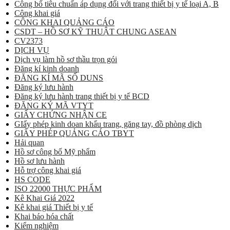
Công bố tiêu chuẩn áp dụng đối với trang thiết bị y tế loại A, B
Công khai giá
CÔNG KHAI QUẢNG CÁO
CSDT – HỒ SƠ KỸ THUẬT CHUNG ASEAN
CV2373
DỊCH VỤ
Dịch vụ làm hồ sơ thầu trọn gói
Đăng kí kinh doanh
ĐĂNG KÍ MÃ SỐ DUNS
Đăng ký lưu hành
Đăng ký lưu hành trang thiết bị y tế BCD
ĐĂNG KÝ MÃ VTYT
GIẤY CHỨNG NHẬN CE
GIấy phép kinh doan khẩu trang, găng tay, đồ phòng dịch
GIẤY PHÉP QUẢNG CÁO TBYT
Hải quan
Hồ sơ công bố Mỹ phẩm
Hồ sơ lưu hành
Hỗ trợ công khai giá
HS CODE
ISO 22000 THỰC PHẨM
Kê Khai Giá 2022
Kê khai giá Thiết bị y tế
Khai báo hóa chất
Kiểm nghiệm