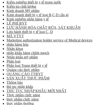
Kiểm nghiệm thiết bị y tế trong nước
Kiểm tra chất lượng
Kinh doanh Mỹ phẩm
Kinh doanh thiết bị y tế loại B,C,D cần gì
Kinh nghiệm nhập hàng y tế
LỆ PHÍ BYT
LƯU HÀNH HÓA CHẤT RỬA, SÁT KHUẨN
Lưu hành thiết bị y tế loại C, D
MÃ VTYT
Marketing authorization holder service of Medical devices
nhãn hàng hóa
Nhãn khoa
nhập khẩu hàng chính ngạch
Nhập khẩu mỹ phẩm
Phân loại
Phân loại Trang thiết bị y tế
Quảng cáo thực phẩm
QUẢNG CÁO TTBYT
SẢN XUẤT THỰC PHẨM
Thông báo
thủ tục nhập khẩu
THỦ TỤC NHẬP KHẨU MỚI NHẤT
Thực phẩm chức năng
thực phẩm chức năng
thực phẩm thường