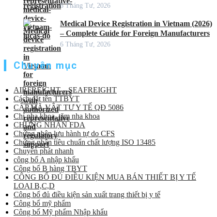
6 Tháng Tư, 2026
Medical Device Registration in Vietnam (2026)
– Complete Guide for Foreign Manufacturers
6 Tháng Tư, 2026
Chuyên mục
AIRFREIGHT – SEAFREIGHT
Cách đặt tên TTBYT
CẤP MÃ VẬT TƯ Y TẾ QĐ 5086
Chỉ nha khoa, tăm nha khoa
CHỨNG NHẬN FDA
Chứng nhận lưu hành tự do CFS
Chứng nhận tiêu chuẩn chất lượng ISO 13485
Chuyển phát nhanh
công bố A nhập khẩu
Công bố B hàng TBYT
CÔNG BỐ ĐỦ ĐIỀU KIỆN MUA BÁN THIẾT BỊ Y TẾ
LOẠI B,C,D
Công bố đủ điều kiện sản xuất trang thiết bị y tế
Công bố mỹ phẩm
Công bố Mỹ phẩm Nhập khẩu