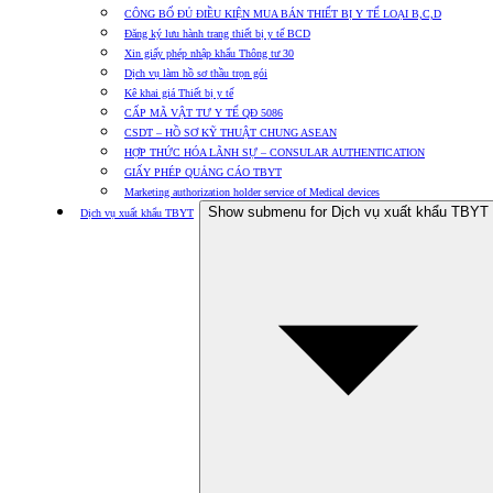
CÔNG BỐ ĐỦ ĐIỀU KIỆN MUA BÁN THIẾT BỊ Y TẾ LOẠI B,C,D
Đăng ký lưu hành trang thiết bị y tế BCD
Xin giấy phép nhập khẩu Thông tư 30
Dịch vụ làm hồ sơ thầu trọn gói
Kê khai giá Thiết bị y tế
CẤP MÃ VẬT TƯ Y TẾ QĐ 5086
CSDT – HỒ SƠ KỸ THUẬT CHUNG ASEAN
HỢP THỨC HÓA LÃNH SỰ – CONSULAR AUTHENTICATION
GIẤY PHÉP QUẢNG CÁO TBYT
Marketing authorization holder service of Medical devices
Show submenu for Dịch vụ xuất khẩu TBYT
Dịch vụ xuất khẩu TBYT