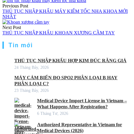
Previous Post
THỦ TỤC NHẬP KHẨU MÁY KIỂM TỐC NHA KHOA MỚI
NHẤT
Next Post
THỦ TỤC NHẬP KHẨU KHOAN XƯƠNG CẦM TAY
Tin mới
THỦ TỤC NHẬP KHẨU HỢP KIM ĐÚC RĂNG GIẢ
24 Tháng Bảy, 2026
MÁY CẢM BIẾN ĐO SPO2 PHÂN LOẠI B HAY
PHÂN LOẠI C?
23 Tháng Bảy, 2026
Medical Device Import License in Vietnam –
What Happens After Registration?
6 Tháng Tư, 2026
Authorized Representative in Vietnam for
Medical Devices (2026)