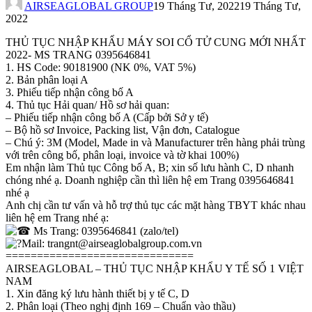
AIRSEAGLOBAL GROUP
19 Tháng Tư, 2022
19 Tháng Tư,
2022
THỦ TỤC NHẬP KHẨU MÁY SOI CỔ TỬ CUNG MỚI NHẤT
2022- MS TRANG 0395646841
1. HS Code: 90181900 (NK 0%, VAT 5%)
2. Bản phân loại A
3. Phiếu tiếp nhận công bố A
4. Thủ tục Hải quan/ Hồ sơ hải quan:
– Phiếu tiếp nhận công bố A (Cấp bởi Sở y tế)
– Bộ hồ sơ Invoice, Packing list, Vận đơn, Catalogue
– Chú ý: 3M (Model, Made in và Manufacturer trên hàng phải trùng
với trên công bố, phân loại, invoice và tờ khai 100%)
Em nhận làm Thủ tục Công bố A, B; xin số lưu hành C, D nhanh
chóng nhé ạ. Doanh nghiệp cần thì liên hệ em Trang 0395646841
nhé ạ
Anh chị cần tư vấn và hỗ trợ thủ tục các mặt hàng TBYT khác nhau
liên hệ em Trang nhé ạ:
Ms Trang: 0395646841 (zalo/tel)
Mail: trangnt@airseaglobalgroup.com.vn
==============================
AIRSEAGLOBAL – THỦ TỤC NHẬP KHẨU Y TẾ SỐ 1 VIỆT
NAM
1. Xin đăng ký lưu hành thiết bị y tế C, D
2. Phân loại (Theo nghị định 169 – Chuẩn vào thầu)