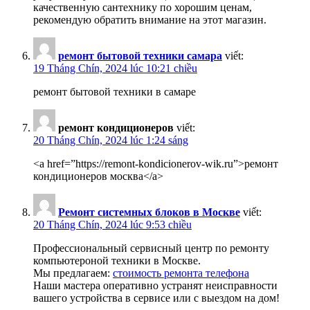
качественную сантехнику по хорошим ценам,
рекомендую обратить внимание на этот магазин.
ремонт бытовой техники самара
viết:
19 Tháng Chín, 2024 lúc 10:21 chiều
ремонт бытовой техники в самаре
ремонт кондиционеров
viết:
20 Tháng Chín, 2024 lúc 1:24 sáng
<a href=”https://remont-kondicionerov-wik.ru”>ремонт
кондиционеров москва</a>
Ремонт системных блоков в Москве
viết:
20 Tháng Chín, 2024 lúc 9:53 chiều
Профессиональный сервисный центр по ремонту
компьютероной техники в Москве.
Мы предлагаем:
стоимость ремонта телефона
Наши мастера оперативно устранят неисправности
вашего устройства в сервисе или с выездом на дом!