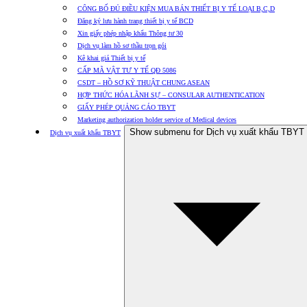
CÔNG BỐ ĐỦ ĐIỀU KIỆN MUA BÁN THIẾT BỊ Y TẾ LOẠI B,C,D
Đăng ký lưu hành trang thiết bị y tế BCD
Xin giấy phép nhập khẩu Thông tư 30
Dịch vụ làm hồ sơ thầu trọn gói
Kê khai giá Thiết bị y tế
CẤP MÃ VẬT TƯ Y TẾ QĐ 5086
CSDT – HỒ SƠ KỸ THUẬT CHUNG ASEAN
HỢP THỨC HÓA LÃNH SỰ – CONSULAR AUTHENTICATION
GIẤY PHÉP QUẢNG CÁO TBYT
Marketing authorization holder service of Medical devices
Show submenu for Dịch vụ xuất khẩu TBYT
Dịch vụ xuất khẩu TBYT