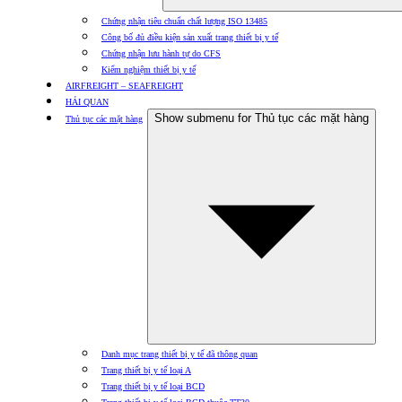
Chứng nhận tiêu chuẩn chất lượng ISO 13485
Công bố đủ điều kiện sản xuất trang thiết bị y tế
Chứng nhận lưu hành tự do CFS
Kiểm nghiệm thiết bị y tế
AIRFREIGHT – SEAFREIGHT
HẢI QUAN
Show submenu for Thủ tục các mặt hàng
Thủ tục các mặt hàng
Danh mục trang thiết bị y tế đã thông quan
Trang thiết bị y tế loại A
Trang thiết bị y tế loại BCD