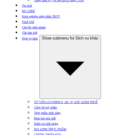
Trang thiết bị y tế loại BCD thuộc TT30
Tin mới
HS CODE
Kinh nghiệm nhập khẩu TBYT
Thuế VAT
Chuyển phát nhanh
Văn bản luật
Show submenu for Dịch vụ khác
Dịch vụ khác
TƯ VẤN CO FORM E, AK, D, EAV GIẢM THUẾ
Công bố mỹ phẩm
Thực phẩm chức năng
Khai báo hóa chất
Kiểm tra chất lượng
ISO 22000 THỰC PHẨM
CHỨNG NHẬN FDA