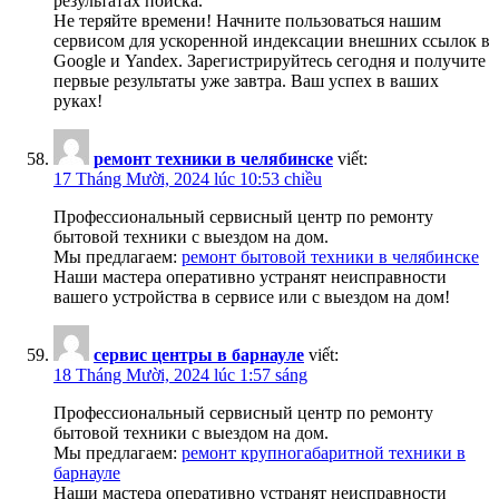
результатах поиска.
Не теряйте времени! Начните пользоваться нашим
сервисом для ускоренной индексации внешних ссылок в
Google и Yandex. Зарегистрируйтесь сегодня и получите
первые результаты уже завтра. Ваш успех в ваших
руках!
ремонт техники в челябинске
viết:
17 Tháng Mười, 2024 lúc 10:53 chiều
Профессиональный сервисный центр по ремонту
бытовой техники с выездом на дом.
Мы предлагаем:
ремонт бытовой техники в челябинске
Наши мастера оперативно устранят неисправности
вашего устройства в сервисе или с выездом на дом!
сервис центры в барнауле
viết:
18 Tháng Mười, 2024 lúc 1:57 sáng
Профессиональный сервисный центр по ремонту
бытовой техники с выездом на дом.
Мы предлагаем:
ремонт крупногабаритной техники в
барнауле
Наши мастера оперативно устранят неисправности