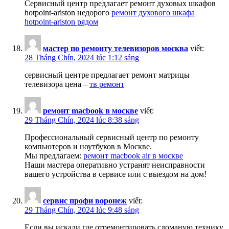
Сервисный центр предлагает ремонт духовых шкафов
hotpoint-ariston недорого
ремонт духового шкафа
hotpoint-ariston рядом
мастер по ремонту телевизоров москва
viết:
28 Tháng Chín, 2024 lúc 1:12 sáng
сервисный центре предлагает ремонт матрицы
телевизора цена –
тв ремонт
ремонт macbook в москве
viết:
29 Tháng Chín, 2024 lúc 8:38 sáng
Профессиональный сервисный центр по ремонту
компьютеров и ноутбуков в Москве.
Мы предлагаем:
ремонт macbook air в москве
Наши мастера оперативно устранят неисправности
вашего устройства в сервисе или с выездом на дом!
сервис профи воронеж
viết:
29 Tháng Chín, 2024 lúc 9:48 sáng
Если вы искали где отремонтировать сломаную технику,