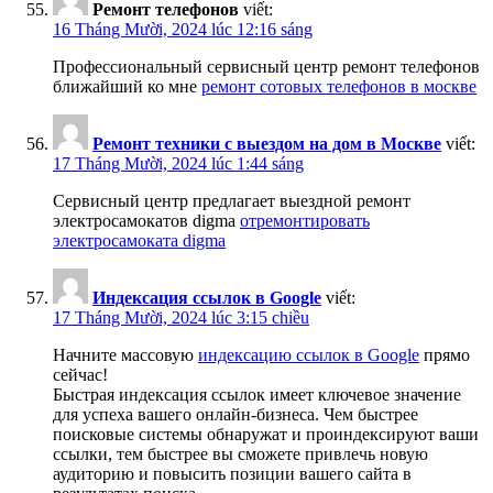
Ремонт телефонов
viết:
16 Tháng Mười, 2024 lúc 12:16 sáng
Профессиональный сервисный центр ремонт телефонов
ближайший ко мне
ремонт сотовых телефонов в москве
Ремонт техники с выездом на дом в Москве
viết:
17 Tháng Mười, 2024 lúc 1:44 sáng
Сервисный центр предлагает выездной ремонт
электросамокатов digma
отремонтировать
электросамоката digma
Индексация ссылок в Google
viết:
17 Tháng Mười, 2024 lúc 3:15 chiều
Начните массовую
индексацию ссылок в Google
прямо
cейчас!
Быстрая индексация ссылок имеет ключевое значение
для успеха вашего онлайн-бизнеса. Чем быстрее
поисковые системы обнаружат и проиндексируют ваши
ссылки, тем быстрее вы сможете привлечь новую
аудиторию и повысить позиции вашего сайта в