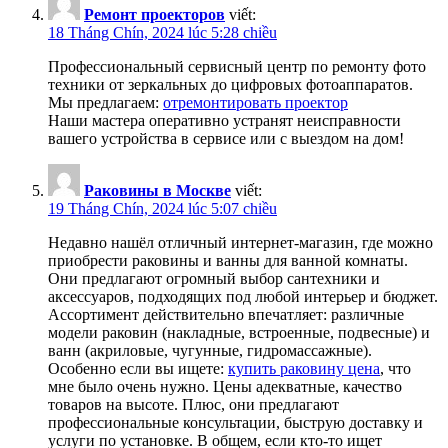
Ремонт проекторов
viết:
18 Tháng Chín, 2024 lúc 5:28 chiều
Профессиональный сервисный центр по ремонту фото
техники от зеркальных до цифровых фотоаппаратов.
Мы предлагаем:
отремонтировать проектор
Наши мастера оперативно устранят неисправности
вашего устройства в сервисе или с выездом на дом!
Раковины в Москве
viết:
19 Tháng Chín, 2024 lúc 5:07 chiều
Недавно нашёл отличный интернет-магазин, где можно
приобрести раковины и ванны для ванной комнаты.
Они предлагают огромный выбор сантехники и
аксессуаров, подходящих под любой интерьер и бюджет.
Ассортимент действительно впечатляет: различные
модели раковин (накладные, встроенные, подвесные) и
ванн (акриловые, чугунные, гидромассажные).
Особенно если вы ищете:
купить раковину цена
, что
мне было очень нужно. Цены адекватные, качество
товаров на высоте. Плюс, они предлагают
профессиональные консультации, быструю доставку и
услуги по установке. В общем, если кто-то ищет