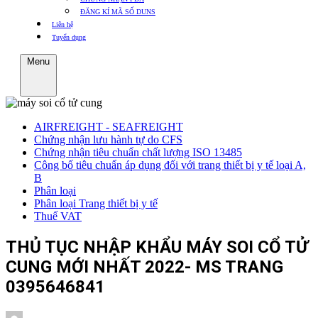
ĐĂNG KÍ MÃ SỐ DUNS
Liên hệ
Tuyển dụng
Menu
AIRFREIGHT - SEAFREIGHT
Chứng nhận lưu hành tự do CFS
Chứng nhận tiêu chuẩn chất lượng ISO 13485
Công bố tiêu chuẩn áp dụng đối với trang thiết bị y tế loại A,
B
Phân loại
Phân loại Trang thiết bị y tế
Thuế VAT
THỦ TỤC NHẬP KHẨU MÁY SOI CỔ TỬ
CUNG MỚI NHẤT 2022- MS TRANG
0395646841