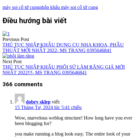
máy soi cổ tử cung
nhập khẩu máy soi cổ tử cung
Điều hướng bài viết
Previous Post
THỦ TỤC NHẬP KHẨU DỤNG CỤ NHA KHOA, PHẪU
THUẬT MỚI NHẤT 2022- MS TRANG 0395646841
Next Post
THỦ TỤC NHẬP KHẨU PHÔI SỨ LÀM RĂNG GIẢ MỚI
NHẤT 2022!!!- MS TRANG 0395646841
366 comments
dobry sklep
viết:
15 Tháng Tư, 2024 lúc 5:41 chiều
Wow, marvelous weblog structure! How long have you ever
been blogging for?
you make running a blog look easy. The entire look of your