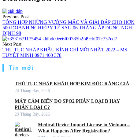
Previous Post
TỔNG HỢP NHỮNG VƯỚNG MẮC VÀ GIẢI ĐÁP CHO HƠN
500 DOANH NGHIỆP Y TẾ SAU 06 THÁNG ÁP DỤNG NGHỊ
ĐỊNH 98
Next Post
THỦ TỤC NHẬP KHẨU KÍNH CHÌ MỚI NHẤT 2022 – MS
TUYẾT MINH 0971 460 378
Tin mới
THỦ TỤC NHẬP KHẨU HỢP KIM ĐÚC RĂNG GIẢ
24 Tháng Bảy, 2026
MÁY CẢM BIẾN ĐO SPO2 PHÂN LOẠI B HAY
PHÂN LOẠI C?
23 Tháng Bảy, 2026
Medical Device Import License in Vietnam –
What Happens After Registration?