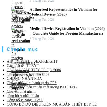
6 Tháng Tư, 2026
Authorized Representative in Vietnam for
Medical Devices (2026)
6 Tháng Tư, 2026
Medical Device Registration in Vietnam (2026)
– Complete Guide for Foreign Manufacturers
6 Tháng Tư, 2026
Chuyên mục
AIRFREIGHT – SEAFREIGHT
Cách đặt tên TTBYT
CẤP MÃ VẬT TƯ Y TẾ QĐ 5086
Chỉ nha khoa, tăm nha khoa
CHỨNG NHẬN FDA
Chứng nhận lưu hành tự do CFS
Chứng nhận tiêu chuẩn chất lượng ISO 13485
Chuyển phát nhanh
công bố A nhập khẩu
Công bố B hàng TBYT
CÔNG BỐ ĐỦ ĐIỀU KIỆN MUA BÁN THIẾT BỊ Y TẾ