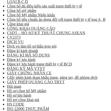
LOẠI B,C,D
Công bố đủ điều kiện sản xuất trang thiết bị y tế
Công bố mỹ phẩm
Công bố Mỹ phẩm Nhập khẩu
Công bố tiêu chuẩn áp dụng đối với trang thiết bị y tế loại A, B
Công khai giá
CÔNG KHAI QUẢNG CÁO
CSDT – HỒ SƠ KỸ THUẬT CHUNG ASEAN
CV2373
DỊCH VỤ
Dịch vụ làm hồ sơ thầu trọn gói
Đăng kí kinh doanh
ĐĂNG KÍ MÃ SỐ DUNS
Đăng ký lưu hành
Đăng ký lưu hành trang thiết bị y tế BCD
ĐĂNG KÝ MÃ VTYT
GIẤY CHỨNG NHẬN CE
GIấy phép kinh doan khẩu trang, găng tay, đồ phòng dịch
GIẤY PHÉP QUẢNG CÁO TBYT
Hải quan
Hồ sơ công bố Mỹ phẩm
Hồ sơ lưu hành
Hỗ trợ công khai giá
HS CODE
ISO 22000 THỰC PHẨM