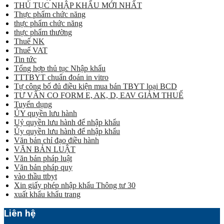
THỦ TỤC NHẬP KHẨU MỚI NHẤT
Thực phẩm chức năng
thực phẩm chức năng
thực phẩm thường
Thuế NK
Thuế VAT
Tin tức
Tổng hợp thủ tục Nhập khẩu
TTTBYT chuẩn đoán in vitro
Tự công bố đủ điều kiện mua bán TBYT loại BCD
TƯ VẤN CO FORM E, AK, D, EAV GIẢM THUẾ
Tuyển dụng
ỦY quyền lưu hành
Uỷ quyền lưu hành để nhập khẩu
Ủy quyền lưu hành để nhập khẩu
Văn bản chỉ đạo điều hành
VĂN BẢN LUẬT
Văn bản pháp luật
Văn bản pháp quy
vào thầu ttbyt
Xin giấy phép nhập khẩu Thông tư 30
xuất khẩu khẩu trang
Liên hệ