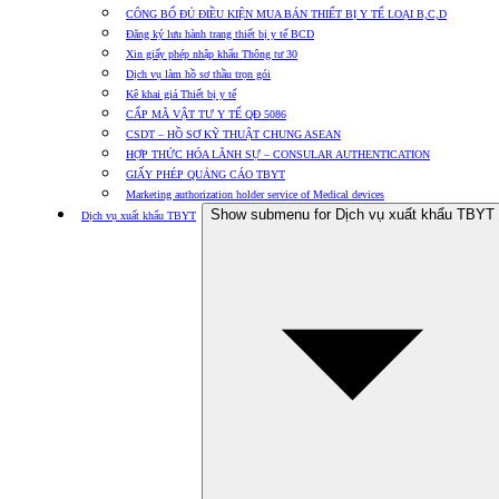
CÔNG BỐ ĐỦ ĐIỀU KIỆN MUA BÁN THIẾT BỊ Y TẾ LOẠI B,C,D
Đăng ký lưu hành trang thiết bị y tế BCD
Xin giấy phép nhập khẩu Thông tư 30
Dịch vụ làm hồ sơ thầu trọn gói
Kê khai giá Thiết bị y tế
CẤP MÃ VẬT TƯ Y TẾ QĐ 5086
CSDT – HỒ SƠ KỸ THUẬT CHUNG ASEAN
HỢP THỨC HÓA LÃNH SỰ – CONSULAR AUTHENTICATION
GIẤY PHÉP QUẢNG CÁO TBYT
Marketing authorization holder service of Medical devices
Show submenu for Dịch vụ xuất khẩu TBYT
Dịch vụ xuất khẩu TBYT