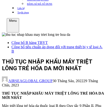
ĐĂNG KÍ MÃ SỐ DUNS
Liên hệ
Tuyển dụng
Menu
Công bố B hàng TBYT
Công bố tiêu chuẩn áp dụng đối với trang thiết bị y tế loại A,
B
THỦ TỤC NHẬP KHẨU MÁY TRIỆT
LÔNG TRẺ HÓA DA MỚI NHẤT
AIRSEAGLOBAL GROUP
30 Tháng Sáu, 2022
29 Tháng
Chín, 2023
THỦ TỤC NHẬP KHẨU MÁY TRIỆT LÔNG TRẺ HÓA DA
MỚI NHẤT
Máy triệt lông trẻ hóa da thuộc loại B theo Quy tắc 9 Phần II, Phụ