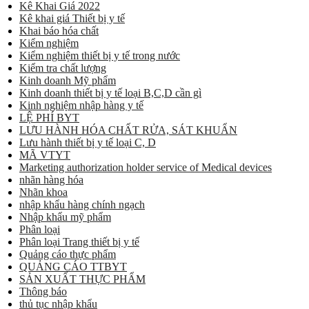
Kê Khai Giá 2022
Kê khai giá Thiết bị y tế
Khai báo hóa chất
Kiểm nghiệm
Kiểm nghiệm thiết bị y tế trong nước
Kiểm tra chất lượng
Kinh doanh Mỹ phẩm
Kinh doanh thiết bị y tế loại B,C,D cần gì
Kinh nghiệm nhập hàng y tế
LỆ PHÍ BYT
LƯU HÀNH HÓA CHẤT RỬA, SÁT KHUẨN
Lưu hành thiết bị y tế loại C, D
MÃ VTYT
Marketing authorization holder service of Medical devices
nhãn hàng hóa
Nhãn khoa
nhập khẩu hàng chính ngạch
Nhập khẩu mỹ phẩm
Phân loại
Phân loại Trang thiết bị y tế
Quảng cáo thực phẩm
QUẢNG CÁO TTBYT
SẢN XUẤT THỰC PHẨM
Thông báo
thủ tục nhập khẩu