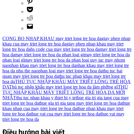
CONG BO NHAP KHAU may triet long tre hoa da
giay phep nhap
khau cua may triet long tre hoa da
giay phep nhap khau may triet
long tre hoa da
hs code cua may triet long tre hoa da
may triet long tre
hoa da
may triet long tre hoa da phan loai gi
may triet long tre hoa da
phan loai gì
may triet long tre hoa da phan loai quy tac may nhom
nao
nhap khau may triet long tre hoa da
nhap khau may triet long tre
hoa da nhu the nao
phan loai may triet long tre hoa da
thu tuc hai
quan may triet long tre hoa da
thu tuc nhap khau may triet long tre
hoa da
THỦ TỤC NHẬP KHẨU MÁY TRIỆT LÔNG TRẺ HÓA
DA
Thủ tục nhập khẩu may triet long tre hoa da làm những gì
THỦ
TỤC NHẬP KHẨU MÁY TRIỆT LÔNG TRẺ HÓA DA MỚI
NHẤT
thu tuc nhap khau y thiet bi y te
thue gia tri gia tang cua may
triet long tre hoa da
thue gia tri gia tang may triet long tre hoa da
thue
khau nhap cua may triet long tre hoa da
thue nhap khau may triet
long tre hoa da
thue vat cua may triet long tre hoa da
thue vat may
triet long tre hoa da
Điều hướng bài viết