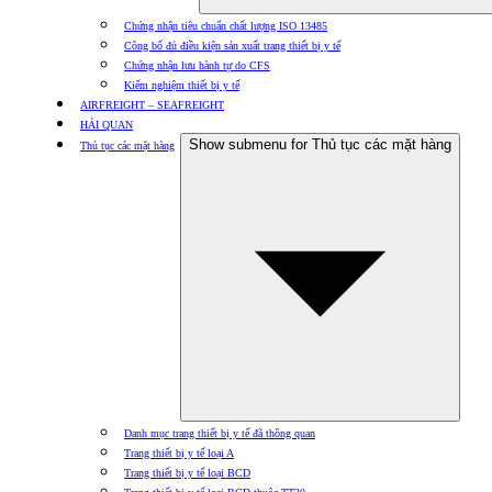
Chứng nhận tiêu chuẩn chất lượng ISO 13485
Công bố đủ điều kiện sản xuất trang thiết bị y tế
Chứng nhận lưu hành tự do CFS
Kiểm nghiệm thiết bị y tế
AIRFREIGHT – SEAFREIGHT
HẢI QUAN
Show submenu for Thủ tục các mặt hàng
Thủ tục các mặt hàng
Danh mục trang thiết bị y tế đã thông quan
Trang thiết bị y tế loại A
Trang thiết bị y tế loại BCD