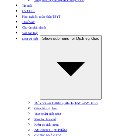
Trang thiết bị y tế loại BCD thuộc TT30
Tin mới
HS CODE
Kinh nghiệm nhập khẩu TBYT
Thuế VAT
Chuyển phát nhanh
Văn bản luật
Show submenu for Dịch vụ khác
Dịch vụ khác
TƯ VẤN CO FORM E, AK, D, EAV GIẢM THUẾ
Công bố mỹ phẩm
Thực phẩm chức năng
Khai báo hóa chất
Kiểm tra chất lượng
ISO 22000 THỰC PHẨM
CHỨNG NHẬN FDA