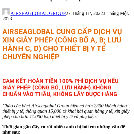
AIRSEAGLOBAL GROUP
27 Tháng Tư, 2022
3 Tháng Một,
2023
AIRSEAGLOBAL CUNG CẤP DỊCH VỤ
XIN GIẤY PHÉP (CÔNG BỐ A, B; LƯU
HÀNH C, D) CHO THIẾT BỊ Y TẾ
CHUYÊN NGHIỆP
CAM KẾT HOÀN TIỀN 100% PHÍ DỊCH VỤ NẾU
GIẤY PHÉP (CÔNG BỐ, LƯU HÀNH) KHÔNG
CHUẨN VÀO THẦU, KHÔNG LẤY ĐƯỢC HÀNG
Chào các bác! Airseaglobal Group hiện có hơn 2300 khách hàng
thiết bị y tế, thông quan 15,000 tờ khai hải quan hàng y tế, xin giấy
phép cho hơn 11.000 loại thiết bị y tế và phụ kiện.
Thời gian gần đây có rất nhiều anh chị hỏi em những vấn đề
như sau: