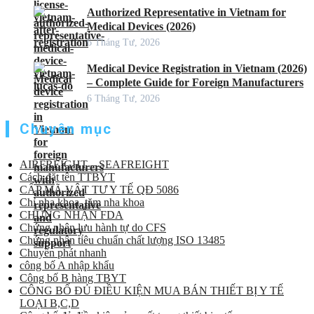
Authorized Representative in Vietnam for
Medical Devices (2026)
6 Tháng Tư, 2026
Medical Device Registration in Vietnam (2026)
– Complete Guide for Foreign Manufacturers
6 Tháng Tư, 2026
Chuyên mục
AIRFREIGHT – SEAFREIGHT
Cách đặt tên TTBYT
CẤP MÃ VẬT TƯ Y TẾ QĐ 5086
Chỉ nha khoa, tăm nha khoa
CHỨNG NHẬN FDA
Chứng nhận lưu hành tự do CFS
Chứng nhận tiêu chuẩn chất lượng ISO 13485
Chuyển phát nhanh
công bố A nhập khẩu
Công bố B hàng TBYT
CÔNG BỐ ĐỦ ĐIỀU KIỆN MUA BÁN THIẾT BỊ Y TẾ
LOẠI B,C,D