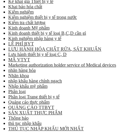
Kê khai giá Thiết bị y tế
Khai báo hóa chất
Kiểm nghiệm
Kiểm nghiệm thiết bị y tế trong nước
Kiểm tra chất lượng
Kinh doanh Mỹ phẩm
Kinh doanh thiết bị y tế loại B,C,D cần gì
Kinh nghiệm nhập hàng y tế
LỆ PHÍ BYT
LƯU HÀNH HÓA CHẤT RỬA, SÁT KHUẨN
Lưu hành thiết bị y tế loại C, D
MÃ VTYT
Marketing authorization holder service of Medical devices
nhãn hàng hóa
Nhãn khoa
nhập khẩu hàng chính ngạch
Nhập khẩu mỹ phẩm
Phân loại
Phân loại Trang thiết bị y tế
Quảng cáo thực phẩm
QUẢNG CÁO TTBYT
SẢN XUẤT THỰC PHẨM
Thông báo
thủ tục nhập khẩu
THỦ TỤC NHẬP KHẨU MỚI NHẤT