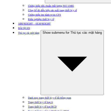
Chứng nhận tiêu chuẩn chất lượng ISO 13485
Công bố đủ điều kiện sản xuất trang thiết bị y tế
Chứng nhận lưu hành tự do CFS
Kiểm nghiệm thiết bị y tế
AIRFREIGHT – SEAFREIGHT
HẢI QUAN
Show submenu for Thủ tục các mặt hàng
Thủ tục các mặt hàng
Danh mục trang thiết bị y tế đã thông quan
Trang thiết bị y tế loại A
Trang thiết bị y tế loại BCD