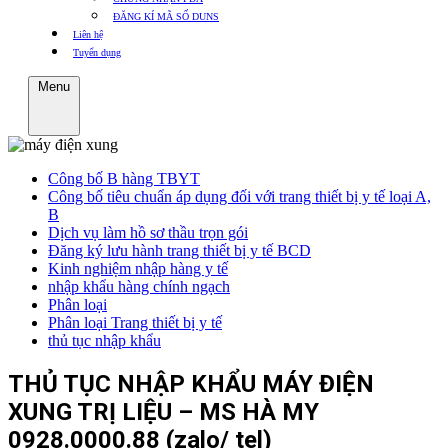
ĐĂNG KÍ MÃ SỐ DUNS
Liên hệ
Tuyển dụng
Menu
Công bố B hàng TBYT
Công bố tiêu chuẩn áp dụng đối với trang thiết bị y tế loại A,
B
Dịch vụ làm hồ sơ thầu trọn gói
Đăng ký lưu hành trang thiết bị y tế BCD
Kinh nghiệm nhập hàng y tế
nhập khẩu hàng chính ngạch
Phân loại
Phân loại Trang thiết bị y tế
thủ tục nhập khẩu
THỦ TỤC NHẬP KHẨU MÁY ĐIỆN
XUNG TRỊ LIỆU – MS HÀ MY
0928.0000.88 (zalo/ tel)