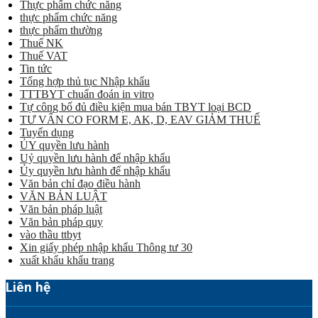
Thực phẩm chức năng
thực phẩm chức năng
thực phẩm thường
Thuế NK
Thuế VAT
Tin tức
Tổng hợp thủ tục Nhập khẩu
TTTBYT chuẩn đoán in vitro
Tự công bố đủ điều kiện mua bán TBYT loại BCD
TƯ VẤN CO FORM E, AK, D, EAV GIẢM THUẾ
Tuyển dụng
ỦY quyền lưu hành
Uỷ quyền lưu hành để nhập khẩu
Ủy quyền lưu hành để nhập khẩu
Văn bản chỉ đạo điều hành
VĂN BẢN LUẬT
Văn bản pháp luật
Văn bản pháp quy
vào thầu ttbyt
Xin giấy phép nhập khẩu Thông tư 30
xuất khẩu khẩu trang
Liên hệ