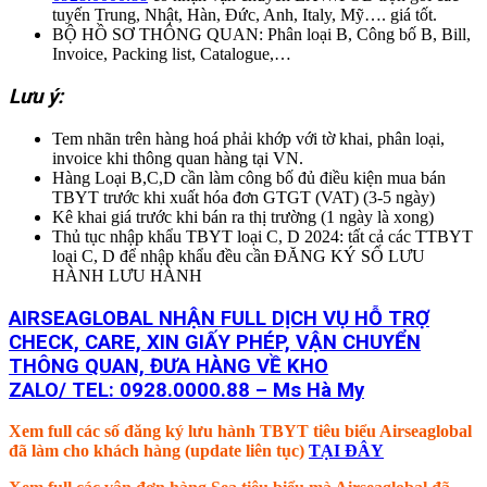
tuyến Trung, Nhật, Hàn, Đức, Anh, Italy, Mỹ…. giá tốt.
BỘ HỒ SƠ THÔNG QUAN: Phân loại B, Công bố B, Bill,
Invoice, Packing list, Catalogue,…
Lưu ý:
Tem nhãn trên hàng hoá phải khớp với tờ khai, phân loại,
invoice khi thông quan hàng tại VN.
Hàng Loại B,C,D cần làm công bố đủ điều kiện mua bán
TBYT trước khi xuất hóa đơn GTGT (VAT) (3-5 ngày)
Kê khai giá trước khi bán ra thị trường (1 ngày là xong)
Thủ tục nhập khẩu TBYT loại C, D 2024: tất cả các TTBYT
loại C, D để nhập khẩu đều cần ĐĂNG KÝ SỐ LƯU
HÀNH LƯU HÀNH
AIRSEAGLOBAL NHẬN FULL DỊCH VỤ HỖ TRỢ
CHECK, CARE, XIN GIẤY PHÉP, VẬN CHUYỂN
THÔNG QUAN, ĐƯA HÀNG VỀ KHO
ZALO/ TEL: 0928.0000.88 – Ms Hà My
Xem full các số đăng ký lưu hành TBYT tiêu biểu Airseaglobal
đã làm cho khách hàng (update liên tục)
TẠI ĐÂY