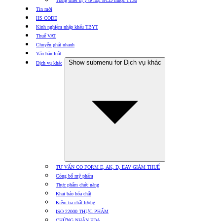
Trang thiết bị y tế loại BCD thuộc TT30
Tin mới
HS CODE
Kinh nghiệm nhập khẩu TBYT
Thuế VAT
Chuyển phát nhanh
Văn bản luật
Show submenu for Dịch vụ khác
Dịch vụ khác
TƯ VẤN CO FORM E, AK, D, EAV GIẢM THUẾ
Công bố mỹ phẩm
Thực phẩm chức năng
Khai báo hóa chất
Kiểm tra chất lượng
ISO 22000 THỰC PHẨM
CHỨNG NHẬN FDA