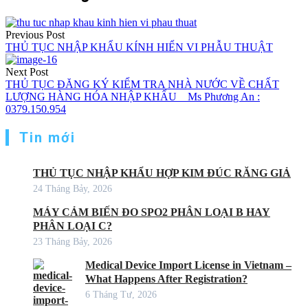
Previous Post
THỦ TỤC NHẬP KHẨU KÍNH HIỂN VI PHẪU THUẬT
Next Post
THỦ TỤC ĐĂNG KÝ KIỂM TRA NHÀ NƯỚC VỀ CHẤT
LƯỢNG HÀNG HÓA NHẬP KHẨU _ Ms Phương An :
0379.150.954
Tin mới
THỦ TỤC NHẬP KHẨU HỢP KIM ĐÚC RĂNG GIẢ
24 Tháng Bảy, 2026
MÁY CẢM BIẾN ĐO SPO2 PHÂN LOẠI B HAY
PHÂN LOẠI C?
23 Tháng Bảy, 2026
Medical Device Import License in Vietnam –
What Happens After Registration?
6 Tháng Tư, 2026