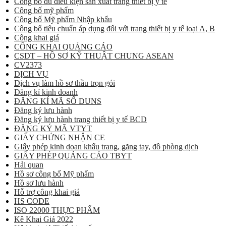
Công bố đủ điều kiện sản xuất trang thiết bị y tế
Công bố mỹ phẩm
Công bố Mỹ phẩm Nhập khẩu
Công bố tiêu chuẩn áp dụng đối với trang thiết bị y tế loại A, B
Công khai giá
CÔNG KHAI QUẢNG CÁO
CSDT – HỒ SƠ KỸ THUẬT CHUNG ASEAN
CV2373
DỊCH VỤ
Dịch vụ làm hồ sơ thầu trọn gói
Đăng kí kinh doanh
ĐĂNG KÍ MÃ SỐ DUNS
Đăng ký lưu hành
Đăng ký lưu hành trang thiết bị y tế BCD
ĐĂNG KÝ MÃ VTYT
GIẤY CHỨNG NHẬN CE
GIấy phép kinh doan khẩu trang, găng tay, đồ phòng dịch
GIẤY PHÉP QUẢNG CÁO TBYT
Hải quan
Hồ sơ công bố Mỹ phẩm
Hồ sơ lưu hành
Hỗ trợ công khai giá
HS CODE
ISO 22000 THỰC PHẨM
Kê Khai Giá 2022