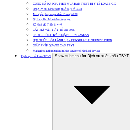
CÔNG BỐ ĐỦ ĐIỀU KIỆN MUA BÁN THIẾT BỊ Y TẾ LOẠI B,C,D
Đăng ký lưu hành trang thiết bị y tế BCD
Xin giấy phép nhập khẩu Thông tư 30
Dịch vụ làm hồ sơ thầu trọn gói
Kê khai giá Thiết bị y tế
CẤP MÃ VẬT TƯ Y TẾ QĐ 5086
CSDT – HỒ SƠ KỸ THUẬT CHUNG ASEAN
HỢP THỨC HÓA LÃNH SỰ – CONSULAR AUTHENTICATION
GIẤY PHÉP QUẢNG CÁO TBYT
Marketing authorization holder service of Medical devices
Show submenu for Dịch vụ xuất khẩu TBYT
Dịch vụ xuất khẩu TBYT