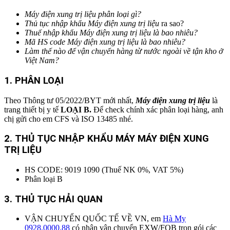
Máy điện xung trị liệu phân loại gì?
Thủ tục nhập khẩu
Máy điện xung trị liệu
ra sao?
Thuế nhập khẩu
Máy điện xung trị liệu
là bao nhiêu?
Mã HS code
Máy điện xung trị liệu
là bao nhiêu?
Làm thế nào để vận chuyển hàng từ nước ngoài về tận kho ở
Việt Nam?
1. PHÂN LOẠI
Theo Thông tư 05/2022/BYT mới nhất,
Máy điện xung trị liệu
là
trang thiết bị y tế
LOẠI B.
Để check chính xác phân loại hàng, anh
chị gửi cho em CFS và ISO 13485 nhé.
2. THỦ TỤC NHẬP KHẨU
MÁY MÁY ĐIỆN XUNG
TRỊ LIỆU
HS CODE: 9019 1090 (Thuế NK 0%, VAT 5%)
Phân loại B
3. THỦ TỤC HẢI QUAN
VẬN CHUYỂN QUỐC TẾ VỀ VN, em
Hà My
0928.0000.88
có nhận vận chuyển EXW/FOB trọn gói các