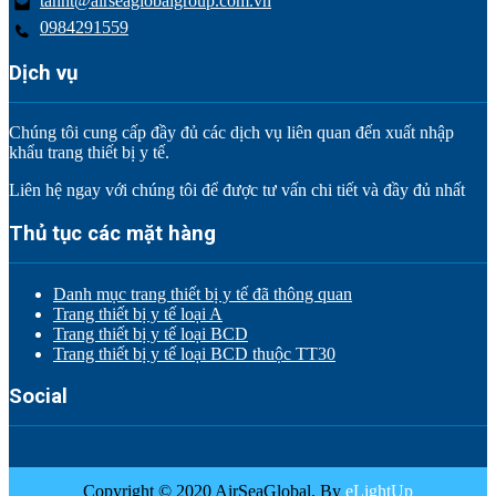
tannt@airseaglobalgroup.com.vn
0984291559
Dịch vụ
Chúng tôi cung cấp đầy đủ các dịch vụ liên quan đến xuất nhập
khẩu trang thiết bị y tế.
Liên hệ ngay với chúng tôi để được tư vấn chi tiết và đầy đủ nhất
Thủ tục các mặt hàng
Danh mục trang thiết bị y tế đã thông quan
Trang thiết bị y tế loại A
Trang thiết bị y tế loại BCD
Trang thiết bị y tế loại BCD thuộc TT30
Social
Copyright © 2020 AirSeaGlobal. By
eLightUp