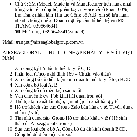
Chú ý: 3M (Model, Made in và Manufacturer trên hàng phải
trùng với trên công bố, phân loại, invoice và tờ khai 100%)
Em Trang nhận làm Thủ tục Công bố A,B, xin số lưu hành
nhanh chóng nhé ạ. Doanh nghiệp cần thì liên hệ em MS
TRANG 0395646841
☎ Ms Trang: 0395646841(zalo/tel)
?Mail: trangnt@airseaglobalgroup.com.vn
AIRSEAGLOBAL – THỦ TỤC NHẬP KHẨU Y TẾ SỐ 1 VIỆT
NAM
Xin đăng ký lưu hành thiết bị y tế C, D
Phân loại (Theo nghị định 169 – Chuẩn vào thầu)
Xin Công bố đủ điều kiện kinh doanh thiết bị y tế loại BCD
Xin công bố loại A, B
Xin công bố đủ điều kiện sản xuất
Vận chuyển Exw, Fob khai hải quan trọn gói
Thủ tục tạm xuất tái nhập, tạm nhập tái xuất hàng y tế
Hỗ trợ khách vào các Group Zalo bán hàng y tế, Tuyển dụng
nhân sự y tế,
Tìm nhà cung cấp, Group Hỗ trợ nhập khẩu y tế ( Hệ sinh
thái của Airseaglobal Group )
Sửa các loại công bố A, Công bố đủ đk kinh doanh BCD,
Công bố đủ điều kiện sản xuất