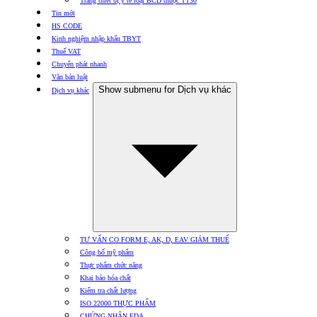
Trang thiết bị y tế loại BCD thuộc TT30
Tin mới
HS CODE
Kinh nghiệm nhập khẩu TBYT
Thuế VAT
Chuyển phát nhanh
Văn bản luật
Show submenu for Dịch vụ khác
Dịch vụ khác
TƯ VẤN CO FORM E, AK, D, EAV GIẢM THUẾ
Công bố mỹ phẩm
Thực phẩm chức năng
Khai báo hóa chất
Kiểm tra chất lượng
ISO 22000 THỰC PHẨM
CHỨNG NHẬN FDA