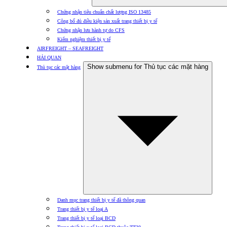
Chứng nhận tiêu chuẩn chất lượng ISO 13485
Công bố đủ điều kiện sản xuất trang thiết bị y tế
Chứng nhận lưu hành tự do CFS
Kiểm nghiệm thiết bị y tế
AIRFREIGHT – SEAFREIGHT
HẢI QUAN
Show submenu for Thủ tục các mặt hàng
Thủ tục các mặt hàng
Danh mục trang thiết bị y tế đã thông quan
Trang thiết bị y tế loại A
Trang thiết bị y tế loại BCD