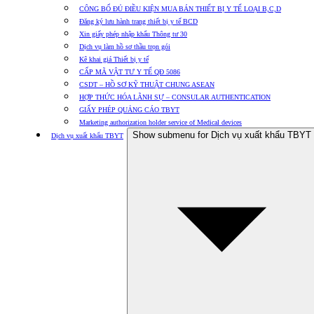
CÔNG BỐ ĐỦ ĐIỀU KIỆN MUA BÁN THIẾT BỊ Y TẾ LOẠI B,C,D
Đăng ký lưu hành trang thiết bị y tế BCD
Xin giấy phép nhập khẩu Thông tư 30
Dịch vụ làm hồ sơ thầu trọn gói
Kê khai giá Thiết bị y tế
CẤP MÃ VẬT TƯ Y TẾ QĐ 5086
CSDT – HỒ SƠ KỸ THUẬT CHUNG ASEAN
HỢP THỨC HÓA LÃNH SỰ – CONSULAR AUTHENTICATION
GIẤY PHÉP QUẢNG CÁO TBYT
Marketing authorization holder service of Medical devices
Show submenu for Dịch vụ xuất khẩu TBYT
Dịch vụ xuất khẩu TBYT