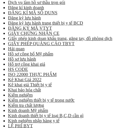
Dịch vụ làm hồ sơ thầu trọn gói
Đăng kí kinh doanh
ĐĂNG KÍ MÃ SỐ DUNS
Đăng ký lưu hành
Đăng ký lưu hành trang thiết bị y tế BCD
ĐĂNG KÝ MÃ VTYT
GIẤY CHỨNG NHẬN CE
GIấy phép kinh doan khẩu trang, găng tay, đồ phòng dịch
GIẤY PHÉP QUẢNG CÁO TBYT
Hải quan
Hồ sơ công bố Mỹ phẩm
Hồ sơ lưu hành
Hỗ trợ công khai giá
HS CODE
ISO 22000 THỰC PHẨM
Kê Khai Giá 2022
Kê khai giá Thiết bị y tế
Khai báo hóa chất
Kiểm nghiệm
Kiểm nghiệm thiết bị y tế trong nước
Kiểm tra chất lượng
Kinh doanh Mỹ phẩm
Kinh doanh thiết bị y tế loại B,C,D cần gì
Kinh nghiệm nhập hàng y tế
LỆ PHÍ BYT