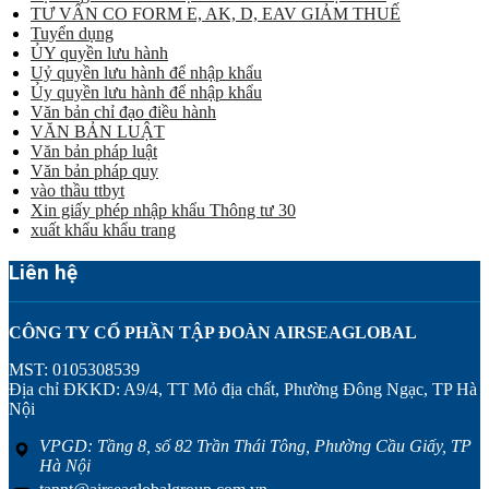
TƯ VẤN CO FORM E, AK, D, EAV GIẢM THUẾ
Tuyển dụng
ỦY quyền lưu hành
Uỷ quyền lưu hành để nhập khẩu
Ủy quyền lưu hành để nhập khẩu
Văn bản chỉ đạo điều hành
VĂN BẢN LUẬT
Văn bản pháp luật
Văn bản pháp quy
vào thầu ttbyt
Xin giấy phép nhập khẩu Thông tư 30
xuất khẩu khẩu trang
Liên hệ
CÔNG TY CỔ PHẦN TẬP ĐOÀN AIRSEAGLOBAL
MST: 0105308539
Địa chỉ ĐKKD: A9/4, TT Mỏ địa chất, Phường Đông Ngạc, TP Hà
Nội
VPGD: Tầng 8, số 82 Trần Thái Tông, Phường Cầu Giấy, TP
Hà Nội