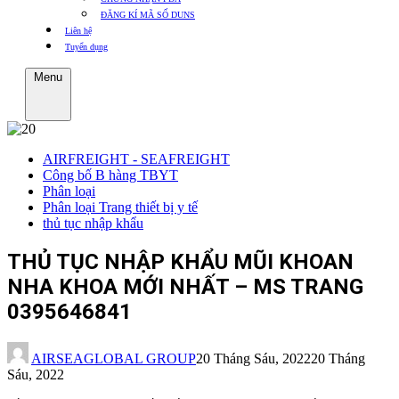
ĐĂNG KÍ MÃ SỐ DUNS
Liên hệ
Tuyển dụng
Menu
AIRFREIGHT - SEAFREIGHT
Công bố B hàng TBYT
Phân loại
Phân loại Trang thiết bị y tế
thủ tục nhập khẩu
THỦ TỤC NHẬP KHẨU MŨI KHOAN
NHA KHOA MỚI NHẤT – MS TRANG
0395646841
AIRSEAGLOBAL GROUP
20 Tháng Sáu, 2022
20 Tháng
Sáu, 2022