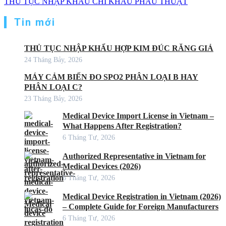
THỦ TỤC NHẬP KHẨU CHỈ KHÂU PHẪU THUẬT
Tin mới
THỦ TỤC NHẬP KHẨU HỢP KIM ĐÚC RĂNG GIẢ
24 Tháng Bảy, 2026
MÁY CẢM BIẾN ĐO SPO2 PHÂN LOẠI B HAY
PHÂN LOẠI C?
23 Tháng Bảy, 2026
Medical Device Import License in Vietnam –
What Happens After Registration?
6 Tháng Tư, 2026
Authorized Representative in Vietnam for
Medical Devices (2026)
6 Tháng Tư, 2026
Medical Device Registration in Vietnam (2026)
– Complete Guide for Foreign Manufacturers
6 Tháng Tư, 2026