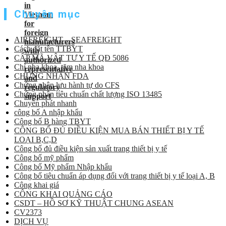
Chuyên mục
AIRFREIGHT – SEAFREIGHT
Cách đặt tên TTBYT
CẤP MÃ VẬT TƯ Y TẾ QĐ 5086
Chỉ nha khoa, tăm nha khoa
CHỨNG NHẬN FDA
Chứng nhận lưu hành tự do CFS
Chứng nhận tiêu chuẩn chất lượng ISO 13485
Chuyển phát nhanh
công bố A nhập khẩu
Công bố B hàng TBYT
CÔNG BỐ ĐỦ ĐIỀU KIỆN MUA BÁN THIẾT BỊ Y TẾ
LOẠI B,C,D
Công bố đủ điều kiện sản xuất trang thiết bị y tế
Công bố mỹ phẩm
Công bố Mỹ phẩm Nhập khẩu
Công bố tiêu chuẩn áp dụng đối với trang thiết bị y tế loại A, B
Công khai giá
CÔNG KHAI QUẢNG CÁO
CSDT – HỒ SƠ KỸ THUẬT CHUNG ASEAN
CV2373
DỊCH VỤ