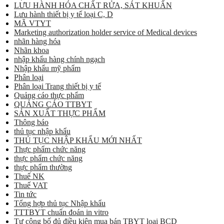
LƯU HÀNH HÓA CHẤT RỬA, SÁT KHUẨN
Lưu hành thiết bị y tế loại C, D
MÃ VTYT
Marketing authorization holder service of Medical devices
nhãn hàng hóa
Nhãn khoa
nhập khẩu hàng chính ngạch
Nhập khẩu mỹ phẩm
Phân loại
Phân loại Trang thiết bị y tế
Quảng cáo thực phẩm
QUẢNG CÁO TTBYT
SẢN XUẤT THỰC PHẨM
Thông báo
thủ tục nhập khẩu
THỦ TỤC NHẬP KHẨU MỚI NHẤT
Thực phẩm chức năng
thực phẩm chức năng
thực phẩm thường
Thuế NK
Thuế VAT
Tin tức
Tổng hợp thủ tục Nhập khẩu
TTTBYT chuẩn đoán in vitro
Tự công bố đủ điều kiện mua bán TBYT loại BCD