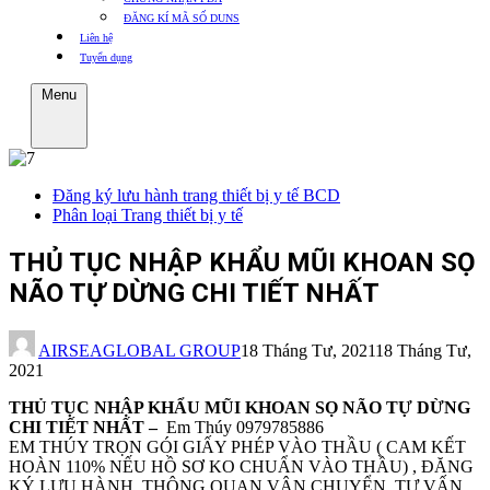
ĐĂNG KÍ MÃ SỐ DUNS
Liên hệ
Tuyển dụng
Menu
Đăng ký lưu hành trang thiết bị y tế BCD
Phân loại Trang thiết bị y tế
THỦ TỤC NHẬP KHẨU MŨI KHOAN SỌ
NÃO TỰ DỪNG CHI TIẾT NHẤT
AIRSEAGLOBAL GROUP
18 Tháng Tư, 2021
18 Tháng Tư,
2021
THỦ TỤC NHẬP KHẨU MŨI KHOAN SỌ NÃO TỰ DỪNG
CHI TIẾT NHẤT –
Em Thúy 0979785886
EM THÚY TRỌN GÓI GIẤY PHÉP VÀO THẦU ( CAM KẾT
HOÀN 110% NẾU HỒ SƠ KO CHUẨN VÀO THẦU) , ĐĂNG
KÝ LƯU HÀNH, THÔNG QUAN VẬN CHUYỂN, TƯ VẤN