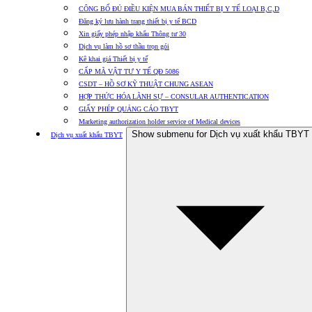
CÔNG BỐ ĐỦ ĐIỀU KIỆN MUA BÁN THIẾT BỊ Y TẾ LOẠI B,C,D
Đăng ký lưu hành trang thiết bị y tế BCD
Xin giấy phép nhập khẩu Thông tư 30
Dịch vụ làm hồ sơ thầu trọn gói
Kê khai giá Thiết bị y tế
CẤP MÃ VẬT TƯ Y TẾ QĐ 5086
CSDT – HỒ SƠ KỸ THUẬT CHUNG ASEAN
HỢP THỨC HÓA LÃNH SỰ – CONSULAR AUTHENTICATION
GIẤY PHÉP QUẢNG CÁO TBYT
Marketing authorization holder service of Medical devices
Show submenu for Dịch vụ xuất khẩu TBYT
Dịch vụ xuất khẩu TBYT