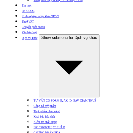
Trang thiết bị y tế loại BCD thuộc TT30
Tin mới
HS CODE
Kinh nghiệm nhập khẩu TBYT
Thuế VAT
Chuyển phát nhanh
Văn bản luật
Show submenu for Dịch vụ khác
Dịch vụ khác
TƯ VẤN CO FORM E, AK, D, EAV GIẢM THUẾ
Công bố mỹ phẩm
Thực phẩm chức năng
Khai báo hóa chất
Kiểm tra chất lượng
ISO 22000 THỰC PHẨM
CHỨNG NHẬN FDA