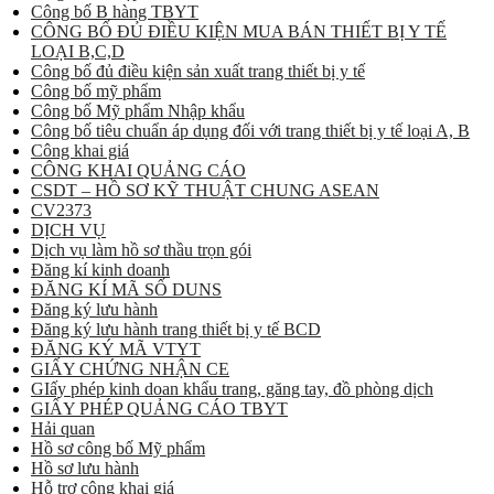
Công bố B hàng TBYT
CÔNG BỐ ĐỦ ĐIỀU KIỆN MUA BÁN THIẾT BỊ Y TẾ
LOẠI B,C,D
Công bố đủ điều kiện sản xuất trang thiết bị y tế
Công bố mỹ phẩm
Công bố Mỹ phẩm Nhập khẩu
Công bố tiêu chuẩn áp dụng đối với trang thiết bị y tế loại A, B
Công khai giá
CÔNG KHAI QUẢNG CÁO
CSDT – HỒ SƠ KỸ THUẬT CHUNG ASEAN
CV2373
DỊCH VỤ
Dịch vụ làm hồ sơ thầu trọn gói
Đăng kí kinh doanh
ĐĂNG KÍ MÃ SỐ DUNS
Đăng ký lưu hành
Đăng ký lưu hành trang thiết bị y tế BCD
ĐĂNG KÝ MÃ VTYT
GIẤY CHỨNG NHẬN CE
GIấy phép kinh doan khẩu trang, găng tay, đồ phòng dịch
GIẤY PHÉP QUẢNG CÁO TBYT
Hải quan
Hồ sơ công bố Mỹ phẩm
Hồ sơ lưu hành
Hỗ trợ công khai giá