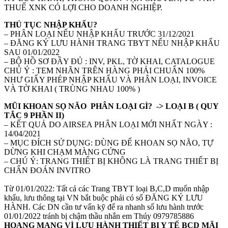
THUẾ XNK CÓ LỢI CHO DOANH NGHIỆP.
THỦ TỤC NHẬP KHẨU?
– PHÂN LOẠI NẾU NHẬP KHẨU TRƯỚC 31/12/2021
– ĐĂNG KÝ LƯU HÀNH TRANG TBYT NẾU NHẬP KHẨU
SAU 01/01/2022
– BỘ HỒ SƠ ĐẦY ĐỦ : INV, PKL, TỜ KHAI, CATALOGUE
CHÚ Ý : TEM NHÃN TRÊN HÀNG PHẢI CHUẨN 100%
NHƯ GIẤY PHÉP NHẬP KHẨU VÀ PHÂN LOẠI, INVOICE
VÀ TỜ KHAI ( TRÙNG NHAU 100% )
MŨI KHOAN SỌ NÃO
PHÂN LOẠI GÌ?
-> LOẠI B ( QUY
TẮC 9 PHẦN II)
– KẾT QUẢ DO AIRSEA PHÂN LOẠI MỚI NHẤT NGÀY :
14/04/2021
– MỤC ĐÍCH SỬ DỤNG: DÙNG ĐỂ KHOAN SỌ NÃO, TỰ
DỪNG KHI CHẠM MÀNG CỨNG
– CHÚ Ý: TRANG THIẾT BỊ KHÔNG LÀ TRANG THIẾT BỊ
CHẨN ĐOÁN INVITRO
Từ 01/01/2022: Tất cả các Trang TBYT loại B,C,D muốn nhập
khẩu, lưu thông tại VN bắt buộc phải có số ĐĂNG KÝ LƯU
HÀNH. Các DN cần tư vấn kỹ để ra nhanh số lưu hành trước
01/01/2022 tránh bị chậm thầu nhắn em Thúy 0979785886
HOANG MANG VÌ LƯU HÀNH THIẾT BỊ Y TẾ BCD MÃI