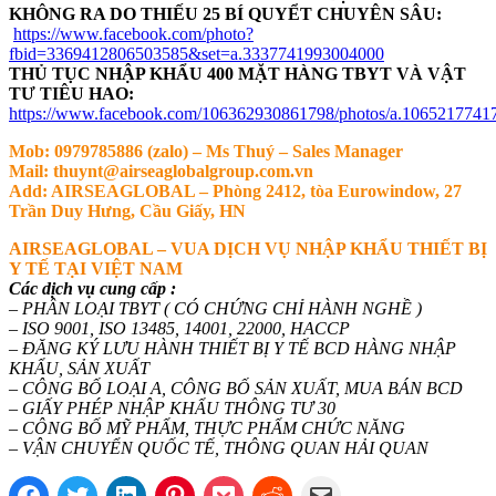
KHÔNG RA DO THIẾU 25 BÍ QUYỂT CHUYÊN SÂU:
https://www.facebook.com/photo?
fbid=3369412806503585&set=a.3337741993004000
THỦ TỤC NHẬP KHẨU 400 MẶT HÀNG TBYT VÀ VẬT
TƯ TIÊU HAO:
https://www.facebook.com/106362930861798/photos/a.106521774
Mob: 0979785886 (zalo) – Ms Thuý – Sales Manager
Mail: thuynt@airseaglobalgroup.com.vn
Add: AIRSEAGLOBAL – Phòng 2412, tòa Eurowindow, 27
Trần Duy Hưng, Cầu Giấy, HN
AIRSEAGLOBAL – VUA DỊCH VỤ NHẬP KHẨU THIẾT BỊ
Y TẾ TẠI VIỆT NAM
Các dịch vụ cung cấp :
– PHÂN LOẠI TBYT ( CÓ CHỨNG CHỈ HÀNH NGHỀ )
– ISO 9001, ISO 13485, 14001, 22000, HACCP
– ĐĂNG KÝ LƯU HÀNH THIẾT BỊ Y TẾ BCD HÀNG NHẬP
KHẨU, SẢN XUẤT
– CÔNG BỐ LOẠI A, CÔNG BỐ SẢN XUẤT, MUA BÁN BCD
– GIẤY PHÉP NHẬP KHẨU THÔNG TƯ 30
– CÔNG BỐ MỸ PHẨM, THỰC PHẨM CHỨC NĂNG
– VẬN CHUYỂN QUỐC TẾ, THÔNG QUAN HẢI QUAN