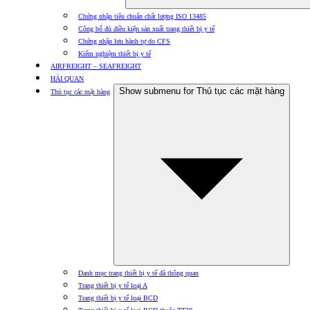
Chứng nhận tiêu chuẩn chất lượng ISO 13485
Công bố đủ điều kiện sản xuất trang thiết bị y tế
Chứng nhận lưu hành tự do CFS
Kiểm nghiệm thiết bị y tế
AIRFREIGHT – SEAFREIGHT
HẢI QUAN
Show submenu for Thủ tục các mặt hàng
Thủ tục các mặt hàng
Danh mục trang thiết bị y tế đã thông quan
Trang thiết bị y tế loại A
Trang thiết bị y tế loại BCD