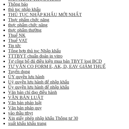
Thông báo
thủ tục nhập khẩu
THỦ TỤC NHẬP KHẨU MỚI NHẤT
Thực phẩm chức năng
thực phẩm chức năng
thực phẩm thường
Thuế NK
Thuế VAT
Tin tức
Tổng hợp thủ tục Nhập khẩu
TTTBYT chuẩn đoán in vitro
Tự công bố đủ điều kiện mua bán TBYT loại BCD
TƯ VẤN CO FORM E, AK, D, EAV GIẢM THUẾ
Tuyển dụng
ỦY quyền lưu hành
Uỷ quyền lưu hành để nhập khẩu
Ủy quyền lưu hành để nhập khẩu
Văn bản chỉ đạo điều hành
VĂN BẢN LUẬT
Văn bản pháp luật
Văn bản pháp quy
vào thầu ttbyt
Xin giấy phép nhập khẩu Thông tư 30
xuất khẩu khẩu trang