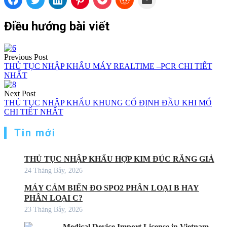
Điều hướng bài viết
Previous Post
THỦ TỤC NHẬP KHẨU MÁY REALTIME –PCR CHI TIẾT
NHẤT
Next Post
THỦ TỤC NHẬP KHẨU KHUNG CỐ ĐỊNH ĐẦU KHI MỔ
CHI TIẾT NHẤT
Tin mới
THỦ TỤC NHẬP KHẨU HỢP KIM ĐÚC RĂNG GIẢ
24 Tháng Bảy, 2026
MÁY CẢM BIẾN ĐO SPO2 PHÂN LOẠI B HAY
PHÂN LOẠI C?
23 Tháng Bảy, 2026
Medical Device Import License in Vietnam –