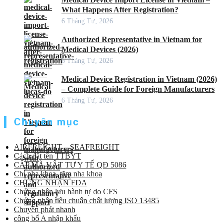
What Happens After Registration?
6 Tháng Tư, 2026
Authorized Representative in Vietnam for
Medical Devices (2026)
6 Tháng Tư, 2026
Medical Device Registration in Vietnam (2026)
– Complete Guide for Foreign Manufacturers
6 Tháng Tư, 2026
Chuyên mục
AIRFREIGHT – SEAFREIGHT
Cách đặt tên TTBYT
CẤP MÃ VẬT TƯ Y TẾ QĐ 5086
Chỉ nha khoa, tăm nha khoa
CHỨNG NHẬN FDA
Chứng nhận lưu hành tự do CFS
Chứng nhận tiêu chuẩn chất lượng ISO 13485
Chuyển phát nhanh
công bố A nhập khẩu