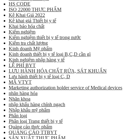
HS CODE
ISO 22000 THỰC PHẨM
Kê Khai Giá 2022
Kê khai giá Thiết bị y tế
Khai báo hóa chất
Kiểm nghiệm
Kiểm nghiệm thiết bị y tế trong nước
Kiểm tra chất lượng
Kinh doanh Mỹ phẩm
Kinh doanh thiết bị y tế loại B,C,D cần gì
Kinh nghiệm nhập hàng y tế
LỆ PHÍ BYT
LƯU HÀNH HÓA CHẤT RỬA, SÁT KHUẨN
Lưu hành thiết bị y tế loại C, D
MÃ VTYT
Marketing authorization holder service of Medical devices
nhãn hàng hóa
Nhãn khoa
nhập khẩu hàng chính ngạch
Nhập khẩu mỹ phẩm
Phân loại
Phân loại Trang thiết bị y tế
Quảng cáo thực phẩm
QUẢNG CÁO TTBYT
SẢN XUẤT THỰC PHẨM