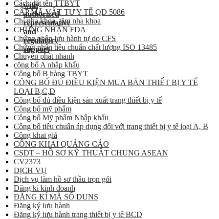
Cách đặt tên TTBYT
CẤP MÃ VẬT TƯ Y TẾ QĐ 5086
Chỉ nha khoa, tăm nha khoa
CHỨNG NHẬN FDA
Chứng nhận lưu hành tự do CFS
Chứng nhận tiêu chuẩn chất lượng ISO 13485
Chuyển phát nhanh
công bố A nhập khẩu
Công bố B hàng TBYT
CÔNG BỐ ĐỦ ĐIỀU KIỆN MUA BÁN THIẾT BỊ Y TẾ
LOẠI B,C,D
Công bố đủ điều kiện sản xuất trang thiết bị y tế
Công bố mỹ phẩm
Công bố Mỹ phẩm Nhập khẩu
Công bố tiêu chuẩn áp dụng đối với trang thiết bị y tế loại A, B
Công khai giá
CÔNG KHAI QUẢNG CÁO
CSDT – HỒ SƠ KỸ THUẬT CHUNG ASEAN
CV2373
DỊCH VỤ
Dịch vụ làm hồ sơ thầu trọn gói
Đăng kí kinh doanh
ĐĂNG KÍ MÃ SỐ DUNS
Đăng ký lưu hành
Đăng ký lưu hành trang thiết bị y tế BCD