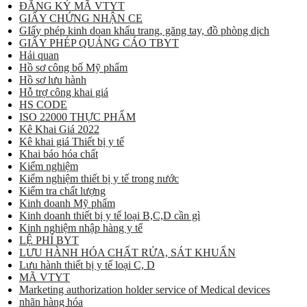
ĐĂNG KÝ MÃ VTYT
GIẤY CHỨNG NHẬN CE
GIấy phép kinh doan khẩu trang, găng tay, đồ phòng dịch
GIẤY PHÉP QUẢNG CÁO TBYT
Hải quan
Hồ sơ công bố Mỹ phẩm
Hồ sơ lưu hành
Hỗ trợ công khai giá
HS CODE
ISO 22000 THỰC PHẨM
Kê Khai Giá 2022
Kê khai giá Thiết bị y tế
Khai báo hóa chất
Kiểm nghiệm
Kiểm nghiệm thiết bị y tế trong nước
Kiểm tra chất lượng
Kinh doanh Mỹ phẩm
Kinh doanh thiết bị y tế loại B,C,D cần gì
Kinh nghiệm nhập hàng y tế
LỆ PHÍ BYT
LƯU HÀNH HÓA CHẤT RỬA, SÁT KHUẨN
Lưu hành thiết bị y tế loại C, D
MÃ VTYT
Marketing authorization holder service of Medical devices
nhãn hàng hóa