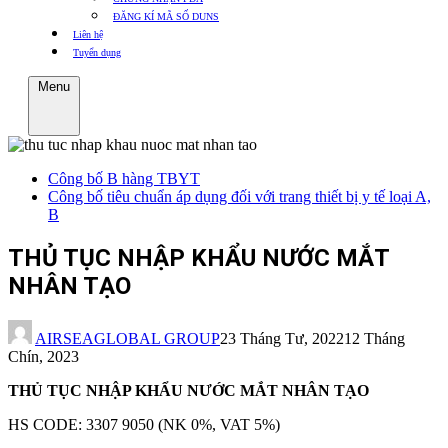
ĐĂNG KÍ MÃ SỐ DUNS
Liên hệ
Tuyển dụng
Menu
Công bố B hàng TBYT
Công bố tiêu chuẩn áp dụng đối với trang thiết bị y tế loại A,
B
THỦ TỤC NHẬP KHẨU NƯỚC MẮT
NHÂN TẠO
AIRSEAGLOBAL GROUP
23 Tháng Tư, 2022
12 Tháng
Chín, 2023
THỦ TỤC NHẬP KHẨU NƯỚC MẮT NHÂN TẠO
HS CODE: 3307 9050 (NK 0%, VAT 5%)