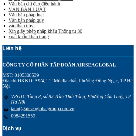
Văn bản chỉ đạo điều hành
VĂN BẢN LUẬT
Văn bản pháp luật
Văn bản pháp quy
vào thầu ttbyt
Xin giấy phép nhập khẩu Thông tư 30
xuất khẩu khẩu trang
Liên hệ
CÔNG TY CỔ PHẦN TẬP ĐOÀN AIRSEAGLOBAL
MST: 0105308539
Địa chỉ ĐKKD: A9/4, TT Mỏ địa chất, Phường Đông Ngạc, TP Hà
Nội
VPGD: Tầng 8, số 82 Trần Thái Tông, Phường Cầu Giấy, TP
Hà Nội
tannt@airseaglobalgroup.com.vn
0984291559
Dịch vụ