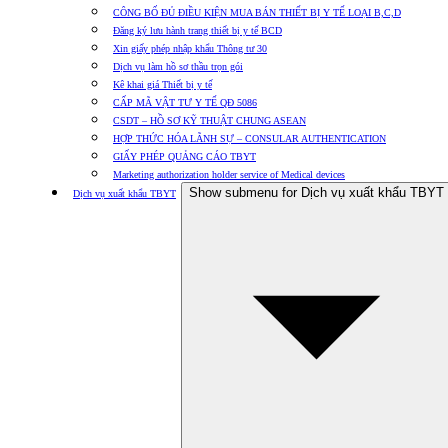
CÔNG BỐ ĐỦ ĐIỀU KIỆN MUA BÁN THIẾT BỊ Y TẾ LOẠI B,C,D
Đăng ký lưu hành trang thiết bị y tế BCD
Xin giấy phép nhập khẩu Thông tư 30
Dịch vụ làm hồ sơ thầu trọn gói
Kê khai giá Thiết bị y tế
CẤP MÃ VẬT TƯ Y TẾ QĐ 5086
CSDT – HỒ SƠ KỸ THUẬT CHUNG ASEAN
HỢP THỨC HÓA LÃNH SỰ – CONSULAR AUTHENTICATION
GIẤY PHÉP QUẢNG CÁO TBYT
Marketing authorization holder service of Medical devices
Show submenu for Dịch vụ xuất khẩu TBYT
Dịch vụ xuất khẩu TBYT