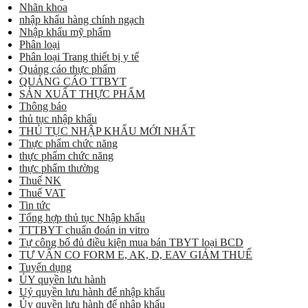
Nhãn khoa
nhập khẩu hàng chính ngạch
Nhập khẩu mỹ phẩm
Phân loại
Phân loại Trang thiết bị y tế
Quảng cáo thực phẩm
QUẢNG CÁO TTBYT
SẢN XUẤT THỰC PHẨM
Thông báo
thủ tục nhập khẩu
THỦ TỤC NHẬP KHẨU MỚI NHẤT
Thực phẩm chức năng
thực phẩm chức năng
thực phẩm thường
Thuế NK
Thuế VAT
Tin tức
Tổng hợp thủ tục Nhập khẩu
TTTBYT chuẩn đoán in vitro
Tự công bố đủ điều kiện mua bán TBYT loại BCD
TƯ VẤN CO FORM E, AK, D, EAV GIẢM THUẾ
Tuyển dụng
ỦY quyền lưu hành
Uỷ quyền lưu hành để nhập khẩu
Ủy quyền lưu hành để nhập khẩu