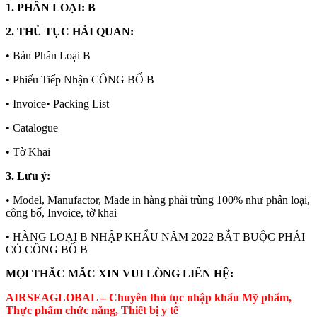
1. PHÂN LOẠI: B
2. THỦ TỤC HẢI QUAN:
• Bản Phân Loại B
• Phiếu Tiếp Nhận CÔNG BỐ B
• Invoice• Packing List
• Catalogue
• Tờ Khai
3. Lưu ý:
• Model, Manufactor, Made in hàng phải trùng 100% như phân loại,
công bố, Invoice, tờ khai
• HÀNG LOẠI B NHẬP KHẨU NĂM 2022 BẮT BUỘC PHẢI
CÓ CÔNG BỐ B
MỌI THẮC MẮC XIN VUI LÒNG LIÊN HỆ:
AIRSEAGLOBAL – Chuyên thủ tục nhập khẩu Mỹ phẩm,
Thực phẩm chức năng, Thiết bị y tế