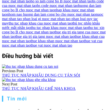
nuoc mat nhan tao
ho so lam cong bo B nuoc mat nhan tao
hs code
cua nuoc mat nhan tao
hs code nuoc mat nhan tao
huong dan lam
cong bo B cho nuoc mat nhan tao
nhap khau nuoc mat nhan
tao
nhom nao huong dan lam cong bo cho nuoc mat nhan tao
nuoc
mat nhan tao phan loai gi nuoc mat nhan tao phan loai quy tac
may
thu tuc nhap khau cua nuoc mat nhan tao
thủ tục nhập khẩu
nước mắt nhân tạo
thu tuc nhap khau nuoc mat nhan tao
thu tuc xin
cong bo B cho nuoc mat nhan tao
thue gia tri gia tang cua nuoc mat
nhan tao
thue gia tri gia tang nuoc mat nhan tao
thue khau nhap cua
nuoc mat nhan tao
thue khau nhap nuoc mat nhan tao
thue vat cua
nuoc mat nhan tao
thue vat nuoc mat nhan tao
Điều hướng bài viết
Previous Post
THỦ TỤC NHẬP KHẨU DỤNG CỤ TÁN SỎI
Next Post
THỦ TỤC NHẬP KHẨU GHẾ NHA KHOA
Tin mới