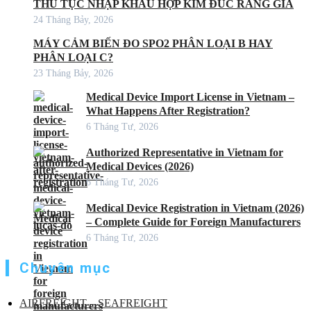
THỦ TỤC NHẬP KHẨU HỢP KIM ĐÚC RĂNG GIẢ
24 Tháng Bảy, 2026
MÁY CẢM BIẾN ĐO SPO2 PHÂN LOẠI B HAY
PHÂN LOẠI C?
23 Tháng Bảy, 2026
Medical Device Import License in Vietnam –
What Happens After Registration?
6 Tháng Tư, 2026
Authorized Representative in Vietnam for
Medical Devices (2026)
6 Tháng Tư, 2026
Medical Device Registration in Vietnam (2026)
– Complete Guide for Foreign Manufacturers
6 Tháng Tư, 2026
Chuyên mục
AIRFREIGHT – SEAFREIGHT