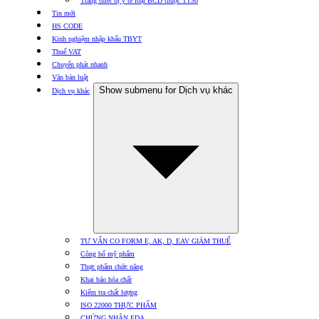
Trang thiết bị y tế loại BCD thuộc TT30
Tin mới
HS CODE
Kinh nghiệm nhập khẩu TBYT
Thuế VAT
Chuyển phát nhanh
Văn bản luật
Show submenu for Dịch vụ khác
Dịch vụ khác
TƯ VẤN CO FORM E, AK, D, EAV GIẢM THUẾ
Công bố mỹ phẩm
Thực phẩm chức năng
Khai báo hóa chất
Kiểm tra chất lượng
ISO 22000 THỰC PHẨM
CHỨNG NHẬN FDA