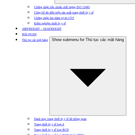
Chứng nhận tiêu chuẩn chất lượng ISO 13485
Công bố đủ điều kiện sản xuất trang thiết bị y tế
Chứng nhận lưu hành tự do CFS
Kiểm nghiệm thiết bị y tế
AIRFREIGHT – SEAFREIGHT
HẢI QUAN
Show submenu for Thủ tục các mặt hàng
Thủ tục các mặt hàng
Danh mục trang thiết bị y tế đã thông quan
Trang thiết bị y tế loại A
Trang thiết bị y tế loại BCD