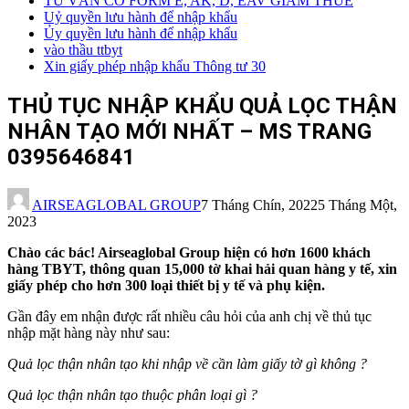
TƯ VẤN CO FORM E, AK, D, EAV GIẢM THUẾ
Uỷ quyền lưu hành để nhập khẩu
Ủy quyền lưu hành để nhập khẩu
vào thầu ttbyt
Xin giấy phép nhập khẩu Thông tư 30
THỦ TỤC NHẬP KHẨU QUẢ LỌC THẬN
NHÂN TẠO MỚI NHẤT – MS TRANG
0395646841
AIRSEAGLOBAL GROUP
7 Tháng Chín, 2022
5 Tháng Một,
2023
Chào các bác! Airseaglobal Group hiện có hơn 1600 khách
hàng TBYT, thông quan 15,000 tờ khai hải quan hàng y tế, xin
giấy phép cho hơn 300 loại thiết bị y tế và phụ kiện.
Gần đây em nhận được rất nhiều câu hỏi của anh chị về thủ tục
nhập mặt hàng này như sau:
Quả lọc thận nhân tạo khi nhập về cần làm giấy tờ gì không ?
Quả lọc thận nhân tạo
thuộc phân loại gì ?