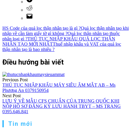
HS Code của quả lọc thận nhân tạo là gì ?
Quả lọc thận nhân tạo khi
nhập về cần làm giấy tờ gì không ?
Quả lọc thận nhân tạo thuộc
phân loại gì ?
THỦ TỤC NHẬP KHẨU QUẢ LỌC THẬN
NHÂN TẠO MỚI NHẤT
Thuế nhập khẩu và VAT của quả lọc
thận nhân tạo là bao nhiêu ?
Điều hướng bài viết
Previous Post
THỦ TỤC NHẬP KHẨU MÁY SIÊU ÂM MẮT AB – Ms
Phương An 0379150954
Next Post
LƯU Ý VỀ MẪU CFS CHUẨN CỦA TRUNG QUỐC KHI
NỘP HỒ SƠ ĐĂNG KÝ LƯU HÀNH TBYT – MS TRANG
0395.646.841
Tin mới