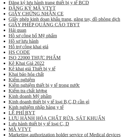
Đăng ký lưu hành trang thiết bị y tế BCD
ĐĂNG KÝ MÃ VTYT
GIẤY CHỨNG NHẬN CE
GIấy phép kinh doan khẩu trang, găng tay, đồ phòng dịch
GIẤY PHÉP QUẢNG CÁO TBYT
Hải quan
Hồ sơ công bố Mỹ phẩm
Hồ sơ lưu hành
Hỗ trợ công khai giá
HS CODE
ISO 22000 THỰC PHẨM
Kê Khai Giá 2022
Kê khai giá Thiết bị y tế
Khai báo hóa chất
Kiểm nghiệm
Kiểm nghiệm thiết bị y tế trong nước
Kiểm tra chất lượng
Kinh doanh Mỹ phẩm
Kinh doanh thiết bị y tế loại B,C,D cần gì
Kinh nghiệm nhập hàng y tế
LỆ PHÍ BYT
LƯU HÀNH HÓA CHẤT RỬA, SÁT KHUẨN
Lưu hành thiết bị y tế loại C, D
MÃ VTYT
Marketing authorization holder service of Medical devices