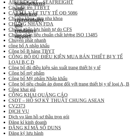
AIRFREIGHT – SEAFREIGHT
Cách đặt tên TTBYT
CẤP MÃ VẬT TƯ Y TẾ QĐ 5086
Chỉ nha khoa, tăm nha khoa
CHỨNG NHẬN FDA
Chứng nhận lưu hành tự do CFS
Chứng nhận tiêu chuẩn chất lượng ISO 13485
Chuyển phát nhanh
công bố A nhập khẩu
Công bố B hàng TBYT
CÔNG BỐ ĐỦ ĐIỀU KIỆN MUA BÁN THIẾT BỊ Y TẾ
LOẠI B,C,D
Công bố đủ điều kiện sản xuất trang thiết bị y tế
Công bố mỹ phẩm
Công bố Mỹ phẩm Nhập khẩu
Công bố tiêu chuẩn áp dụng đối với trang thiết bị y tế loại A, B
Công khai giá
CÔNG KHAI QUẢNG CÁO
CSDT – HỒ SƠ KỸ THUẬT CHUNG ASEAN
CV2373
DỊCH VỤ
Dịch vụ làm hồ sơ thầu trọn gói
Đăng kí kinh doanh
ĐĂNG KÍ MÃ SỐ DUNS
Đăng ký lưu hành