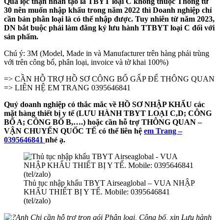
Quả lọc thận nhân tạo là TBYT loại C không thuộc Thông tư
30 nên muốn nhập khẩu trong năm 2022 thì Doanh nghiệp chỉ
cần bản phân loại là có thể nhập được. Tuy nhiên từ năm 2023,
DN bắt buộc phải làm đăng ký lưu hành TTBYT loại C đối với
sản phẩm.
Chú ý: 3M (Model, Made in và Manufacturer trên hàng phải trùng
với trên công bố, phân loại, invoice và tờ khai 100%)
=> CẦN HỖ TRỢ HỒ SƠ CÔNG BỐ GẤP ĐỂ THÔNG QUAN
=> LIÊN HỆ EM TRANG 0395646841
Quý doanh nghiệp có thắc mắc về HỒ SƠ NHẬP KHẨU các
mặt hàng thiết bị y tế (LƯU HÀNH TBYT LOẠI C,D; CÔNG
BỐ A; CÔNG BỐ B,….) hoặc cần hỗ trợ THÔNG QUAN –
VẬN CHUYỂN QUỐC TẾ có thể liên hệ
em Trang –
0395646841
nhé ạ.
Thủ tục nhập khẩu TBYT Airseaglobal – VUA NHẬP
KHẨU THIẾT BỊ Y TẾ. Mobile: 0395646841
(tel/zalo)
Anh Chị cần hỗ trợ trọn gói Phân loại, Công bố, xin Lưu hành