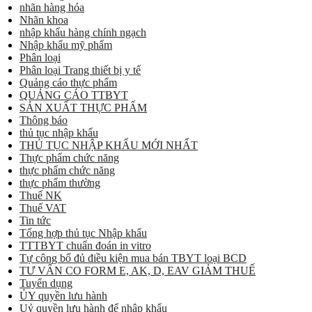
nhãn hàng hóa
Nhãn khoa
nhập khẩu hàng chính ngạch
Nhập khẩu mỹ phẩm
Phân loại
Phân loại Trang thiết bị y tế
Quảng cáo thực phẩm
QUẢNG CÁO TTBYT
SẢN XUẤT THỰC PHẨM
Thông báo
thủ tục nhập khẩu
THỦ TỤC NHẬP KHẨU MỚI NHẤT
Thực phẩm chức năng
thực phẩm chức năng
thực phẩm thường
Thuế NK
Thuế VAT
Tin tức
Tổng hợp thủ tục Nhập khẩu
TTTBYT chuẩn đoán in vitro
Tự công bố đủ điều kiện mua bán TBYT loại BCD
TƯ VẤN CO FORM E, AK, D, EAV GIẢM THUẾ
Tuyển dụng
ỦY quyền lưu hành
Uỷ quyền lưu hành để nhập khẩu