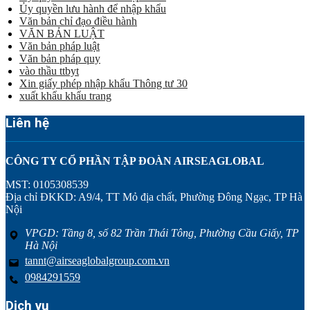
Ủy quyền lưu hành để nhập khẩu
Văn bản chỉ đạo điều hành
VĂN BẢN LUẬT
Văn bản pháp luật
Văn bản pháp quy
vào thầu ttbyt
Xin giấy phép nhập khẩu Thông tư 30
xuất khẩu khẩu trang
Liên hệ
CÔNG TY CỔ PHẦN TẬP ĐOÀN AIRSEAGLOBAL
MST: 0105308539
Địa chỉ ĐKKD: A9/4, TT Mỏ địa chất, Phường Đông Ngạc, TP Hà
Nội
VPGD: Tầng 8, số 82 Trần Thái Tông, Phường Cầu Giấy, TP
Hà Nội
tannt@airseaglobalgroup.com.vn
0984291559
Dịch vụ