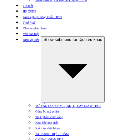
Trang thiết bị y tế loại BCD thuộc TT30
Tin mới
HS CODE
Kinh nghiệm nhập khẩu TBYT
Thuế VAT
Chuyển phát nhanh
Văn bản luật
Show submenu for Dịch vụ khác
Dịch vụ khác
TƯ VẤN CO FORM E, AK, D, EAV GIẢM THUẾ
Công bố mỹ phẩm
Thực phẩm chức năng
Khai báo hóa chất
Kiểm tra chất lượng
ISO 22000 THỰC PHẨM
CHỨNG NHẬN FDA