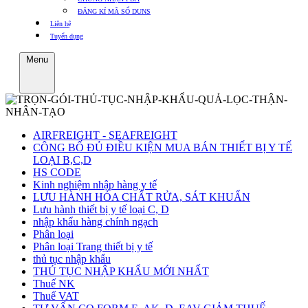
ĐĂNG KÍ MÃ SỐ DUNS
Liên hệ
Tuyển dụng
Menu
AIRFREIGHT - SEAFREIGHT
CÔNG BỐ ĐỦ ĐIỀU KIỆN MUA BÁN THIẾT BỊ Y TẾ
LOẠI B,C,D
HS CODE
Kinh nghiệm nhập hàng y tế
LƯU HÀNH HÓA CHẤT RỬA, SÁT KHUẨN
Lưu hành thiết bị y tế loại C, D
nhập khẩu hàng chính ngạch
Phân loại
Phân loại Trang thiết bị y tế
thủ tục nhập khẩu
THỦ TỤC NHẬP KHẨU MỚI NHẤT
Thuế NK
Thuế VAT