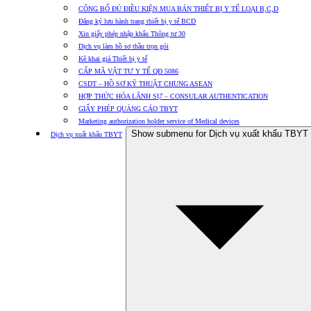
CÔNG BỐ ĐỦ ĐIỀU KIỆN MUA BÁN THIẾT BỊ Y TẾ LOẠI B,C,D
Đăng ký lưu hành trang thiết bị y tế BCD
Xin giấy phép nhập khẩu Thông tư 30
Dịch vụ làm hồ sơ thầu trọn gói
Kê khai giá Thiết bị y tế
CẤP MÃ VẬT TƯ Y TẾ QĐ 5086
CSDT – HỒ SƠ KỸ THUẬT CHUNG ASEAN
HỢP THỨC HÓA LÃNH SỰ – CONSULAR AUTHENTICATION
GIẤY PHÉP QUẢNG CÁO TBYT
Marketing authorization holder service of Medical devices
Show submenu for Dịch vụ xuất khẩu TBYT
Dịch vụ xuất khẩu TBYT