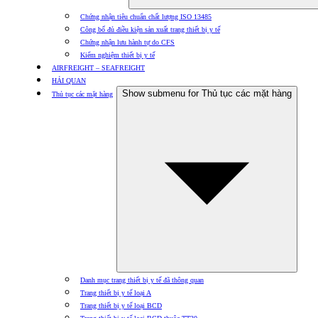
Chứng nhận tiêu chuẩn chất lượng ISO 13485
Công bố đủ điều kiện sản xuất trang thiết bị y tế
Chứng nhận lưu hành tự do CFS
Kiểm nghiệm thiết bị y tế
AIRFREIGHT – SEAFREIGHT
HẢI QUAN
Show submenu for Thủ tục các mặt hàng
Thủ tục các mặt hàng
Danh mục trang thiết bị y tế đã thông quan
Trang thiết bị y tế loại A
Trang thiết bị y tế loại BCD