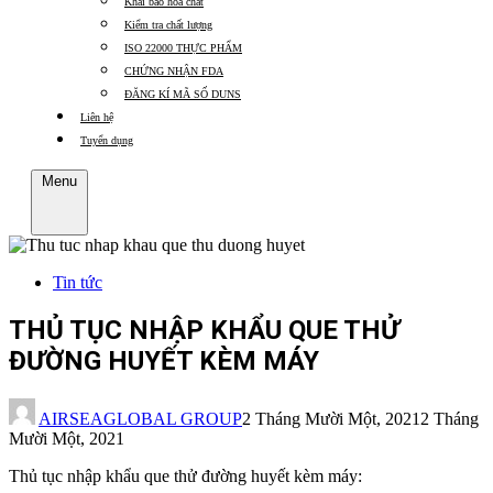
Khai báo hóa chất
Kiểm tra chất lượng
ISO 22000 THỰC PHẨM
CHỨNG NHẬN FDA
ĐĂNG KÍ MÃ SỐ DUNS
Liên hệ
Tuyển dụng
Menu
Tin tức
THỦ TỤC NHẬP KHẨU QUE THỬ
ĐƯỜNG HUYẾT KÈM MÁY
AIRSEAGLOBAL GROUP
2 Tháng Mười Một, 2021
2 Tháng
Mười Một, 2021
Thủ tục nhập khẩu que thử đường huyết kèm máy: