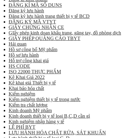
ĐĂNG KÍ MÃ SỐ DUNS
Đăng ký lưu hành
Đăng ký lưu hành trang thiết bị y tế BCD
ĐĂNG KÝ MÃ VTYT
GIẤY CHỨNG NHẬN CE
GIấy phép kinh doan khẩu trang, găng tay, đồ phòng dịch
GIẤY PHÉP QUẢNG CÁO TBYT
Hải quan
Hồ sơ công bố Mỹ phẩm
Hồ sơ lưu hành
Hỗ trợ công khai giá
HS CODE
ISO 22000 THỰC PHẨM
Kê Khai Giá 2022
Kê khai giá Thiết bị y tế
Khai báo hóa chất
Kiểm nghiệm
Kiểm nghiệm thiết bị y tế trong nước
Kiểm tra chất lượng
Kinh doanh Mỹ phẩm
Kinh doanh thiết bị y tế loại B,C,D cần gì
Kinh nghiệm nhập hàng y tế
LỆ PHÍ BYT
LƯU HÀNH HÓA CHẤT RỬA, SÁT KHUẨN