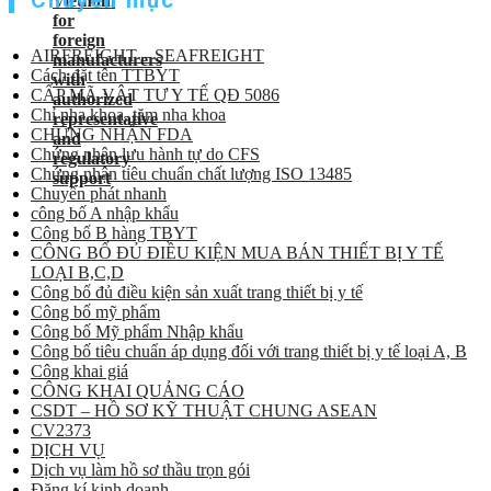
Chuyên mục
AIRFREIGHT – SEAFREIGHT
Cách đặt tên TTBYT
CẤP MÃ VẬT TƯ Y TẾ QĐ 5086
Chỉ nha khoa, tăm nha khoa
CHỨNG NHẬN FDA
Chứng nhận lưu hành tự do CFS
Chứng nhận tiêu chuẩn chất lượng ISO 13485
Chuyển phát nhanh
công bố A nhập khẩu
Công bố B hàng TBYT
CÔNG BỐ ĐỦ ĐIỀU KIỆN MUA BÁN THIẾT BỊ Y TẾ
LOẠI B,C,D
Công bố đủ điều kiện sản xuất trang thiết bị y tế
Công bố mỹ phẩm
Công bố Mỹ phẩm Nhập khẩu
Công bố tiêu chuẩn áp dụng đối với trang thiết bị y tế loại A, B
Công khai giá
CÔNG KHAI QUẢNG CÁO
CSDT – HỒ SƠ KỸ THUẬT CHUNG ASEAN
CV2373
DỊCH VỤ
Dịch vụ làm hồ sơ thầu trọn gói
Đăng kí kinh doanh