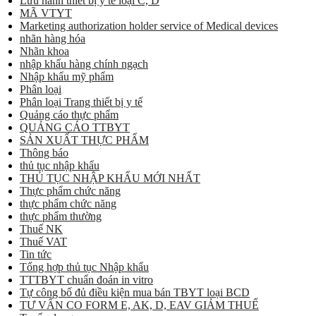
Lưu hành thiết bị y tế loại C, D
MÃ VTYT
Marketing authorization holder service of Medical devices
nhãn hàng hóa
Nhãn khoa
nhập khẩu hàng chính ngạch
Nhập khẩu mỹ phẩm
Phân loại
Phân loại Trang thiết bị y tế
Quảng cáo thực phẩm
QUẢNG CÁO TTBYT
SẢN XUẤT THỰC PHẨM
Thông báo
thủ tục nhập khẩu
THỦ TỤC NHẬP KHẨU MỚI NHẤT
Thực phẩm chức năng
thực phẩm chức năng
thực phẩm thường
Thuế NK
Thuế VAT
Tin tức
Tổng hợp thủ tục Nhập khẩu
TTTBYT chuẩn đoán in vitro
Tự công bố đủ điều kiện mua bán TBYT loại BCD
TƯ VẤN CO FORM E, AK, D, EAV GIẢM THUẾ