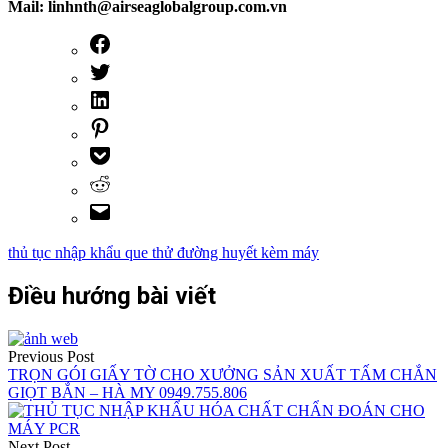
Mail: linhnth@airseaglobalgroup.com.vn
thủ tục nhập khẩu que thử đường huyết kèm máy
Điều hướng bài viết
Previous Post
TRỌN GÓI GIẤY TỜ CHO XƯỞNG SẢN XUẤT TẤM CHẮN
GIỌT BẮN – HÀ MY 0949.755.806
Next Post