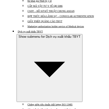
Kê khai giá Thiết bị y tế
CẤP MÃ VẬT TƯ Y TẾ QĐ 5086
CSDT – HỒ SƠ KỸ THUẬT CHUNG ASEAN
HỢP THỨC HÓA LÃNH SỰ – CONSULAR AUTHENTICATION
GIẤY PHÉP QUẢNG CÁO TBYT
Marketing authorization holder service of Medical devices
Dịch vụ xuất khẩu TBYT
Show submenu for Dịch vụ xuất khẩu TBYT
Chứng nhận tiêu chuẩn chất lượng ISO 13485