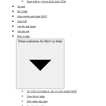
Trang thiết bị y tế loại BCD thuộc TT30
Tin mới
HS CODE
Kinh nghiệm nhập khẩu TBYT
Thuế VAT
Chuyển phát nhanh
Văn bản luật
Dịch vụ khác
Show submenu for Dịch vụ khác
TƯ VẤN CO FORM E, AK, D, EAV GIẢM THUẾ
Công bố mỹ phẩm
Thực phẩm chức năng