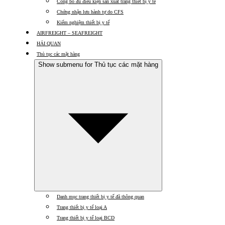
Công bố đủ điều kiện sản xuất trang thiết bị y tế
Chứng nhận lưu hành tự do CFS
Kiểm nghiệm thiết bị y tế
AIRFREIGHT – SEAFREIGHT
HẢI QUAN
Thủ tục các mặt hàng
Show submenu for Thủ tục các mặt hàng
Danh mục trang thiết bị y tế đã thông quan
Trang thiết bị y tế loại A
Trang thiết bị y tế loại BCD