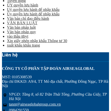
Tuyển dụng
ỦY quyền lưu hành
Uỷ quyền lưu hành để nhập khẩu
Ủy quyền lưu hành để nhập khẩu
Văn bản chỉ đạo điều hành
VĂN BẢN LUẬT
Văn bản pháp luật
Văn bản pháp quy
vào thầu ttbyt
Xin giấy phép nhập khẩu Thông tư 30
xuất khẩu khẩu trang
Liên hệ
CÔNG TY CỔ PHẦN TẬP ĐOÀN AIRSEAGLOBAL
MST: 0105308539
Địa chỉ ĐKKD: A9/4, TT Mỏ địa chất, Phường Đông Ngạc, TP Hà
Nội
VPGD: Tầng 8, số 82 Trần Thái Tông, Phường Cầu Giấy, TP
Hà Nội
tannt@airseaglobalgroup.com.vn
0984291559