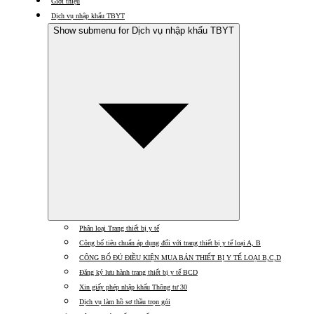
Giới thiệu
Dịch vụ nhập khẩu TBYT
Show submenu for Dịch vụ nhập khẩu TBYT
Phân loại Trang thiết bị y tế
Công bố tiêu chuẩn áp dụng đối với trang thiết bị y tế loại A, B
CÔNG BỐ ĐỦ ĐIỀU KIỆN MUA BÁN THIẾT BỊ Y TẾ LOẠI B,C,D
Đăng ký lưu hành trang thiết bị y tế BCD
Xin giấy phép nhập khẩu Thông tư 30
Dịch vụ làm hồ sơ thầu trọn gói