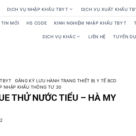
DỊCH VỤ NHẬP KHẨU TBYT
DỊCH VỤ XUẤT KHẨU T
S
h
TIN MỚI
HS CODE
KINH NGHIỆM NHẬP KHẨU TBYT
o
w
DỊCH VỤ KHÁC
LIÊN HỆ
TUYỂN D
S
s
h
u
o
b
w
m
s
e
u
n
 TBYT
ĐĂNG KÝ LƯU HÀNH TRANG THIẾT BỊ Y TẾ BCD
b
u
ÉP NHẬP KHẨU THÔNG TƯ 30
m
f
UE THỬ NƯỚC TIỂU – HÀ MY
e
o
n
r
u
D
f
22
ị
o
c
r