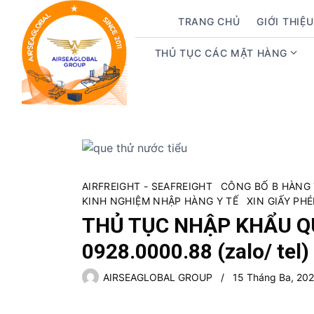
S
TRANG CHỦ
GIỚI THIỆU
k
i
THỦ TỤC CÁC MẶT HÀNG
p
S
t
h
o
o
c
w
o
s
n
u
t
b
e
m
AIRFREIGHT - SEAFREIGHT
CÔNG BỐ B HÀNG
n
e
KINH NGHIỆM NHẬP HÀNG Y TẾ
XIN GIẤY PH
t
n
THỦ TỤC NHẬP KHẨU Q
u
f
0928.0000.88 (zalo/ tel)
o
AIRSEAGLOBAL GROUP
15 Tháng Ba, 20
r
T
h