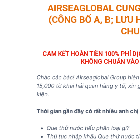
AIRSEAGLOBAL CUNG 
ủ
t
(CÔNG BỐ A, B; LƯU 
ụ
CHU
c
c
á
c
CAM KẾT HOÀN TIỀN 100% PHÍ DỊ
m
KHÔNG CHUẨN VÀO 
ặ
t
Chào các bác! Airseaglobal Group hiện
h
15,000 tờ khai hải quan hàng y tế, xin 
à
kiện.
n
g
Thời gian gần đây có rất nhiều anh ch
Que thử nước tiểu phân loại gì?
Thủ tục nhập khẩu
Que thử nước t