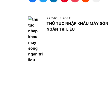
Đ
PREVIOUS POST
THỦ TỤC NHẬP KHẨU MÁY SÓ
i
NGẮN TRỊ LIỆU
ề
u
h
ư
ớ
n
g
b
à
i
v