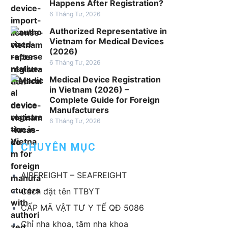
h
Happens After Registration?
v
6 Tháng Tư, 2026
ụ
Authorized Representative in
x
Vietnam for Medical Devices
u
(2026)
ấ
6 Tháng Tư, 2026
t
Medical Device Registration
k
in Vietnam (2026) –
h
Complete Guide for Foreign
Manufacturers
ẩ
6 Tháng Tư, 2026
u
T
CHUYÊN MỤC
B
Y
T
AIRFREIGHT – SEAFREIGHT
Cách đặt tên TTBYT
CẤP MÃ VẬT TƯ Y TẾ QĐ 5086
Chỉ nha khoa, tăm nha khoa