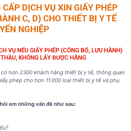
h
CẤP DỊCH VỤ XIN GIẤY PHÉP
D
v
ị
ụ
HÀNH C, D) CHO THIẾT BỊ Y TẾ
c
n
h
YỂN NGHIỆP
h
v
ậ
ụ
p
k
k
CH VỤ NẾU GIẤY PHÉP (CÔNG BỐ, LƯU HÀNH)
h
h
THẦU, KHÔNG LẤY ĐƯỢC HÀNG
á
ẩ
c
u
 có hơn 2300 khách hàng thiết bị y tế, thông quan
T
giấy phép cho hơn 11.000 loại thiết bị y tế và phụ
B
Y
T
ị hỏi em những vấn đề như sau:
iểu
?