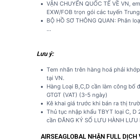
VẬN CHUYỂN QUỐC TẾ VỀ VN, e
EXW/FOB trọn gói các tuyến Trung, 
BỘ HỒ SƠ THÔNG QUAN: Phân loại B, 
…
Lưu ý:
Tem nhãn trên hàng hoá phải khớp v
tại VN.
Hàng Loại B,C,D cần làm công bố đ
GTGT (VAT) (3-5 ngày)
Kê khai giá trước khi bán ra thị trư
Thủ tục nhập khẩu TBYT loại C, D 
cần ĐĂNG KÝ SỐ LƯU HÀNH LƯU
AIRSEAGLOBAL NHẬN FULL DỊCH V