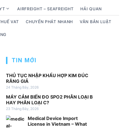
BYT
AIRFREIGHT – SEAFREIGHT
HẢI QUAN
S
h
THUẾ VAT
CHUYỂN PHÁT NHANH
VĂN BẢN LUẬT
o
w
ỤNG
s
u
b
m
TIN MỚI
e
n
THỦ TỤC NHẬP KHẨU HỢP KIM ĐÚC
u
RĂNG GIẢ
f
24 Tháng Bảy, 2026
o
MÁY CẢM BIẾN ĐO SPO2 PHÂN LOẠI B
r
HAY PHÂN LOẠI C?
D
23 Tháng Bảy, 2026
ị
Medical Device Import
c
License in Vietnam – What