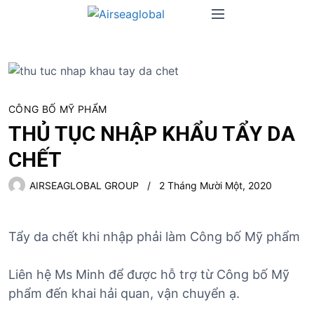
S
M
k
e
i
n
p
u
t
o
c
CÔNG BỐ MỸ PHẨM
o
THỦ TỤC NHẬP KHẨU TẨY DA
n
CHẾT
t
e
AIRSEAGLOBAL GROUP
2 Tháng Mười Một, 2020
n
t
Tẩy da chết khi nhập phải làm Công bố Mỹ phẩm
Liên hệ Ms Minh để được hỗ trợ từ Công bố Mỹ
phẩm đến khai hải quan, vận chuyển ạ.