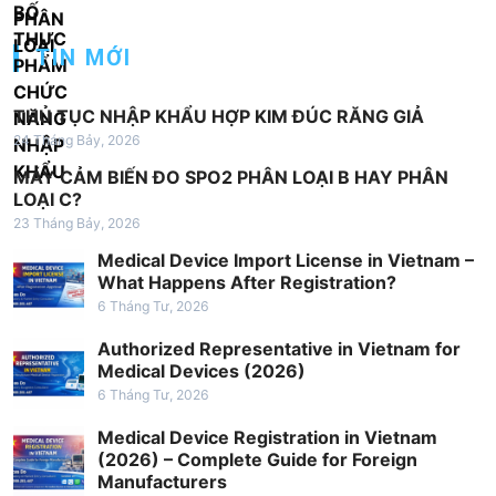
ư
ớ
TIN MỚI
n
g
THỦ TỤC NHẬP KHẨU HỢP KIM ĐÚC RĂNG GIẢ
b
24 Tháng Bảy, 2026
à
MÁY CẢM BIẾN ĐO SPO2 PHÂN LOẠI B HAY PHÂN
i
LOẠI C?
23 Tháng Bảy, 2026
v
Medical Device Import License in Vietnam –
i
What Happens After Registration?
ế
6 Tháng Tư, 2026
t
Authorized Representative in Vietnam for
Medical Devices (2026)
6 Tháng Tư, 2026
Medical Device Registration in Vietnam
(2026) – Complete Guide for Foreign
Manufacturers