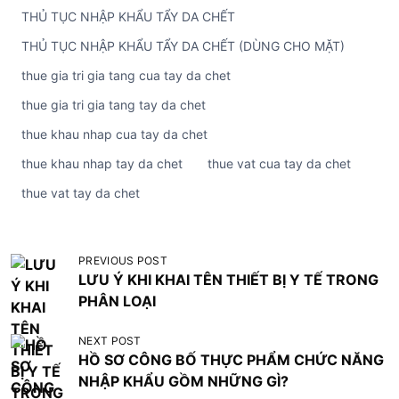
THỦ TỤC NHẬP KHẨU TẨY DA CHẾT
THỦ TỤC NHẬP KHẨU TẨY DA CHẾT (DÙNG CHO MẶT)
thue gia tri gia tang cua tay da chet
thue gia tri gia tang tay da chet
thue khau nhap cua tay da chet
thue khau nhap tay da chet
thue vat cua tay da chet
thue vat tay da chet
Đ
PREVIOUS POST
LƯU Ý KHI KHAI TÊN THIẾT BỊ Y TẾ TRONG
i
PHÂN LOẠI
ề
u
NEXT POST
HỒ SƠ CÔNG BỐ THỰC PHẨM CHỨC NĂNG
h
NHẬP KHẨU GỒM NHỮNG GÌ?