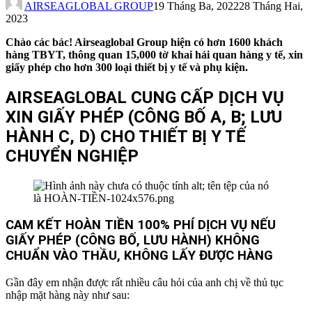
AIRSEAGLOBAL GROUP
19 Tháng Ba, 2022
28 Tháng Hai,
2023
Chào các bác! Airseaglobal Group hiện có hơn 1600 khách
hàng TBYT, thông quan 15,000 tờ khai hải quan hàng y tế, xin
giấy phép cho hơn 300 loại thiết bị y tế và phụ kiện.
AIRSEAGLOBAL CUNG CẤP DỊCH VỤ
XIN GIẤY PHÉP (CÔNG BỐ A, B; LƯU
HÀNH C, D) CHO THIẾT BỊ Y TẾ
CHUYỂN NGHIỆP
CAM KẾT HOÀN TIỀN 100% PHÍ DỊCH VỤ NẾU
GIẤY PHÉP (CÔNG BỐ, LƯU HÀNH) KHÔNG
CHUẨN VÀO THẦU, KHÔNG LẤY ĐƯỢC HÀNG
Gần đây em nhận được rất nhiều câu hỏi của anh chị về thủ tục
nhập mặt hàng này như sau: