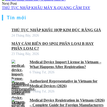
Next Post
THỦ TỤC NHẬP KHẨU MÁY X-QUANG CẦM TAY
Tin mới
THỦ TỤC NHẬP KHẨU HỢP KIM ĐÚC RĂNG GIẢ
24 Tháng Bảy, 2026
MÁY CẢM BIẾN ĐO SPO2 PHÂN LOẠI B HAY
PHÂN LOẠI C?
23 Tháng Bảy, 2026
Medical Device Import License in Vietnam –
What Happens After Registration?
6 Tháng Tư, 2026
Authorized Representative in Vietnam for
Medical Devices (2026)
6 Tháng Tư, 2026
Medical Device Registration in Vietnam (2026)
– Complete Guide for Foreign Manufacturers