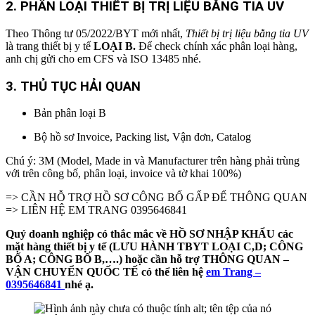
2.
PHÂN LOẠI THIẾT BỊ TRỊ LIỆU BẰNG TIA UV
Theo Thông tư 05/2022/BYT mới nhất,
Thiết bị trị liệu bằng tia UV
là trang thiết bị y tế
LOẠI B.
Để check chính xác phân loại hàng,
anh chị gửi cho em CFS và ISO 13485 nhé.
3. THỦ TỤC HẢI QUAN
Bản phân loại B
Bộ hồ sơ Invoice, Packing list, Vận đơn, Catalog
Chú ý: 3M (Model, Made in và Manufacturer trên hàng phải trùng
với trên công bố, phân loại, invoice và tờ khai 100%)
=> CẦN HỖ TRỢ HỒ SƠ CÔNG BỐ GẤP ĐỂ THÔNG QUAN
=> LIÊN HỆ EM TRANG 0395646841
Quý doanh nghiệp có thắc mắc về HỒ SƠ NHẬP KHẨU các
mặt hàng thiết bị y tế (LƯU HÀNH TBYT LOẠI C,D; CÔNG
BỐ A; CÔNG BỐ B,….) hoặc cần hỗ trợ THÔNG QUAN –
VẬN CHUYỂN QUỐC TẾ có thể liên hệ
em Trang –
0395646841
nhé ạ.