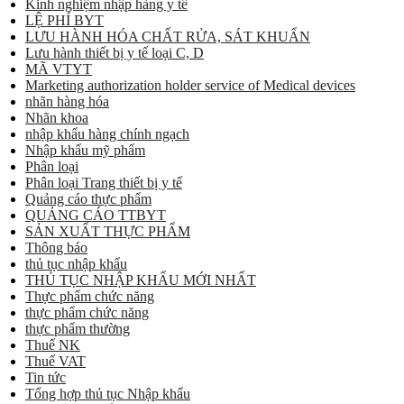
Kinh nghiệm nhập hàng y tế
LỆ PHÍ BYT
LƯU HÀNH HÓA CHẤT RỬA, SÁT KHUẨN
Lưu hành thiết bị y tế loại C, D
MÃ VTYT
Marketing authorization holder service of Medical devices
nhãn hàng hóa
Nhãn khoa
nhập khẩu hàng chính ngạch
Nhập khẩu mỹ phẩm
Phân loại
Phân loại Trang thiết bị y tế
Quảng cáo thực phẩm
QUẢNG CÁO TTBYT
SẢN XUẤT THỰC PHẨM
Thông báo
thủ tục nhập khẩu
THỦ TỤC NHẬP KHẨU MỚI NHẤT
Thực phẩm chức năng
thực phẩm chức năng
thực phẩm thường
Thuế NK
Thuế VAT
Tin tức
Tổng hợp thủ tục Nhập khẩu