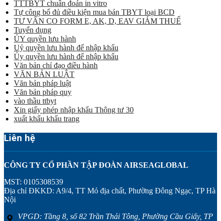
TTTBYT chuẩn đoán in vitro
Tự công bố đủ điều kiện mua bán TBYT loại BCD
TƯ VẤN CO FORM E, AK, D, EAV GIẢM THUẾ
Tuyển dụng
ỦY quyền lưu hành
Uỷ quyền lưu hành để nhập khẩu
Ủy quyền lưu hành để nhập khẩu
Văn bản chỉ đạo điều hành
VĂN BẢN LUẬT
Văn bản pháp luật
Văn bản pháp quy
vào thầu ttbyt
Xin giấy phép nhập khẩu Thông tư 30
xuất khẩu khẩu trang
Liên hệ
CÔNG TY CỔ PHẦN TẬP ĐOÀN AIRSEAGLOBAL
MST: 0105308539
Địa chỉ ĐKKD: A9/4, TT Mỏ địa chất, Phường Đông Ngạc, TP Hà
Nội
VPGD: Tầng 8, số 82 Trần Thái Tông, Phường Cầu Giấy, TP