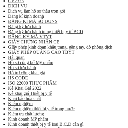
CV2373
DỊCH VỤ
Dịch vụ làm hồ sơ thầu trọn gói
Đăng kí kinh doanh
ĐĂNG KÍ MÃ SỐ DUNS
Đăng ký lưu hành
Đăng ký lưu hành trang thiết bị y tế BCD
ĐĂNG KÝ MÃ VTYT
GIẤY CHỨNG NHẬN CE
GIấy phép kinh doan khẩu trang, găng tay, đồ phòng dịch
GIẤY PHÉP QUẢNG CÁO TBYT
Hải quan
Hồ sơ công bố Mỹ phẩm
Hồ sơ lưu hành
Hỗ trợ công khai giá
HS CODE
ISO 22000 THỰC PHẨM
Kê Khai Giá 2022
Kê khai giá Thiết bị y tế
Khai báo hóa chất
Kiểm nghiệm
Kiểm nghiệm thiết bị y tế trong nước
Kiểm tra chất lượng
Kinh doanh Mỹ phẩm
Kinh doanh thiết bị y tế loại B,C,D cần gì