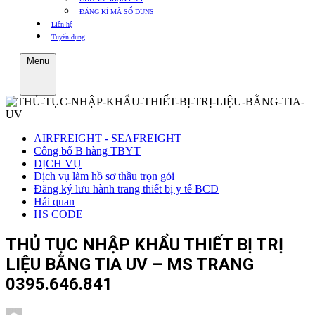
ĐĂNG KÍ MÃ SỐ DUNS
Liên hệ
Tuyển dụng
Menu
AIRFREIGHT - SEAFREIGHT
Công bố B hàng TBYT
DỊCH VỤ
Dịch vụ làm hồ sơ thầu trọn gói
Đăng ký lưu hành trang thiết bị y tế BCD
Hải quan
HS CODE
THỦ TỤC NHẬP KHẨU THIẾT BỊ TRỊ
LIỆU BẰNG TIA UV – MS TRANG
0395.646.841