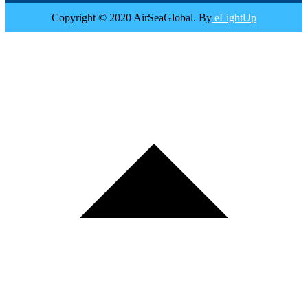
Copyright © 2020 AirSeaGlobal. By
eLightUp