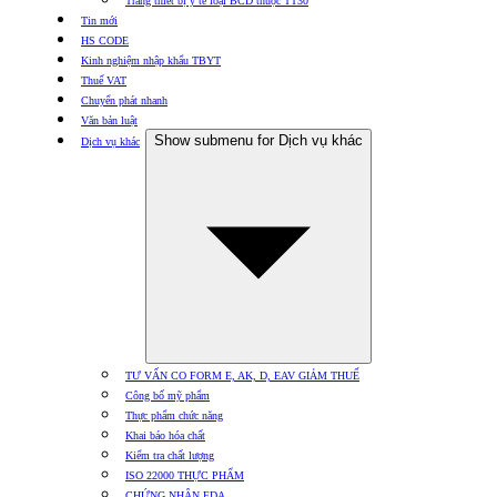
Trang thiết bị y tế loại BCD thuộc TT30
Tin mới
HS CODE
Kinh nghiệm nhập khẩu TBYT
Thuế VAT
Chuyển phát nhanh
Văn bản luật
Show submenu for Dịch vụ khác
Dịch vụ khác
TƯ VẤN CO FORM E, AK, D, EAV GIẢM THUẾ
Công bố mỹ phẩm
Thực phẩm chức năng
Khai báo hóa chất
Kiểm tra chất lượng
ISO 22000 THỰC PHẨM
CHỨNG NHẬN FDA