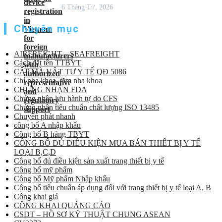
6 Tháng Tư, 2026
Chuyên mục
AIRFREIGHT – SEAFREIGHT
Cách đặt tên TTBYT
CẤP MÃ VẬT TƯ Y TẾ QĐ 5086
Chỉ nha khoa, tăm nha khoa
CHỨNG NHẬN FDA
Chứng nhận lưu hành tự do CFS
Chứng nhận tiêu chuẩn chất lượng ISO 13485
Chuyển phát nhanh
công bố A nhập khẩu
Công bố B hàng TBYT
CÔNG BỐ ĐỦ ĐIỀU KIỆN MUA BÁN THIẾT BỊ Y TẾ
LOẠI B,C,D
Công bố đủ điều kiện sản xuất trang thiết bị y tế
Công bố mỹ phẩm
Công bố Mỹ phẩm Nhập khẩu
Công bố tiêu chuẩn áp dụng đối với trang thiết bị y tế loại A, B
Công khai giá
CÔNG KHAI QUẢNG CÁO
CSDT – HỒ SƠ KỸ THUẬT CHUNG ASEAN