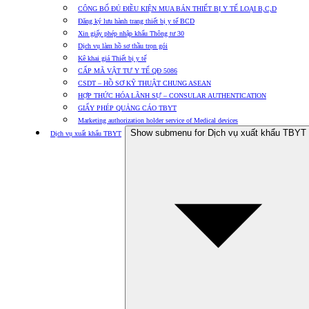
CÔNG BỐ ĐỦ ĐIỀU KIỆN MUA BÁN THIẾT BỊ Y TẾ LOẠI B,C,D
Đăng ký lưu hành trang thiết bị y tế BCD
Xin giấy phép nhập khẩu Thông tư 30
Dịch vụ làm hồ sơ thầu trọn gói
Kê khai giá Thiết bị y tế
CẤP MÃ VẬT TƯ Y TẾ QĐ 5086
CSDT – HỒ SƠ KỸ THUẬT CHUNG ASEAN
HỢP THỨC HÓA LÃNH SỰ – CONSULAR AUTHENTICATION
GIẤY PHÉP QUẢNG CÁO TBYT
Marketing authorization holder service of Medical devices
Show submenu for Dịch vụ xuất khẩu TBYT
Dịch vụ xuất khẩu TBYT