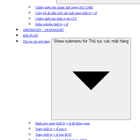
Chứng nhận tiêu chuẩn chất lượng ISO 13485
Công bố đủ điều kiện sản xuất trang thiết bị y tế
Chứng nhận lưu hành tự do CFS
Kiểm nghiệm thiết bị y tế
AIRFREIGHT – SEAFREIGHT
HẢI QUAN
Show submenu for Thủ tục các mặt hàng
Thủ tục các mặt hàng
Danh mục trang thiết bị y tế đã thông quan
Trang thiết bị y tế loại A
Trang thiết bị y tế loại BCD