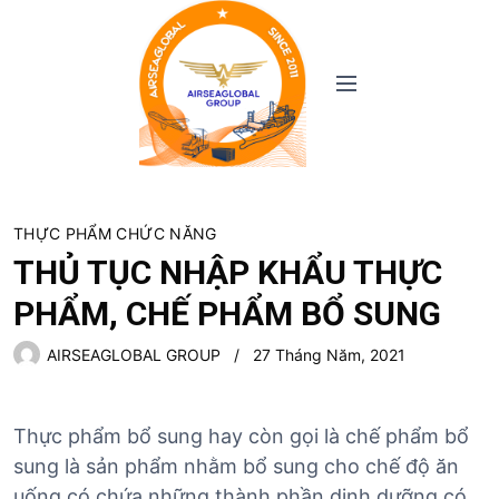
S
k
i
M
p
e
t
n
o
u
c
o
n
THỰC PHẨM CHỨC NĂNG
t
THỦ TỤC NHẬP KHẨU THỰC
e
PHẨM, CHẾ PHẨM BỔ SUNG
n
t
AIRSEAGLOBAL GROUP
27 Tháng Năm, 2021
Thực phẩm bổ sung hay còn gọi là chế phẩm bổ
sung là sản phẩm nhằm bổ sung cho chế độ ăn
uống có chứa những thành phần dinh dưỡng có