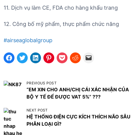
11. Dịch vụ làm CE, FDA cho hàng khẩu trang
12. Công bố mỹ phẩm, thực phẩm chức năng
#airseaglobalgroup
Đ
PREVIOUS POST
“EM XIN CHO ANH/CHỊ CÁI XÁC NHẬN CỦA
i
BỘ Y TẾ ĐỂ ĐƯỢC VAT 5%” ???
ề
u
NEXT POST
HỆ THỐNG ĐIỆN CỰC KÍCH THÍCH NÃO SÂU
h
PHÂN LOẠI GÌ?
ư