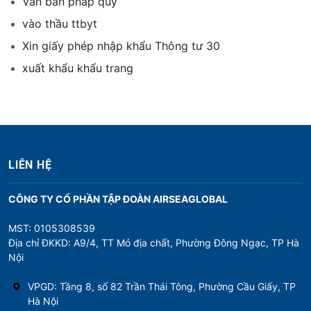
Văn bản pháp quy
vào thầu ttbyt
Xin giấy phép nhập khẩu Thông tư 30
xuất khẩu khẩu trang
LIÊN HỆ
CÔNG TY CỔ PHẦN TẬP ĐOÀN AIRSEAGLOBAL
MST: 0105308539
Địa chỉ ĐKKD: A9/4, TT Mỏ địa chất, Phường Đông Ngạc, TP Hà
Nội
VPGD: Tầng 8, số 82 Trần Thái Tông, Phường Cầu Giấy, TP
Hà Nội