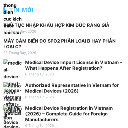
ớ
TIN MỚI
n
g
THỦ TỤC NHẬP KHẨU HỢP KIM ĐÚC RĂNG GIẢ
b
24 Tháng Bảy, 2026
à
MÁY CẢM BIẾN ĐO SPO2 PHÂN LOẠI B HAY PHÂN
i
LOẠI C?
23 Tháng Bảy, 2026
v
Medical Device Import License in Vietnam –
i
What Happens After Registration?
ế
6 Tháng Tư, 2026
t
Authorized Representative in Vietnam for
Medical Devices (2026)
6 Tháng Tư, 2026
Medical Device Registration in Vietnam
(2026) – Complete Guide for Foreign
Manufacturers
6 Tháng Tư, 2026