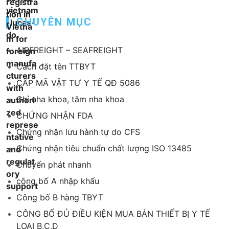
CHUYÊN MỤC
AIRFREIGHT – SEAFREIGHT
Cách đặt tên TTBYT
CẤP MÃ VẬT TƯ Y TẾ QĐ 5086
Chỉ nha khoa, tăm nha khoa
CHỨNG NHẬN FDA
Chứng nhận lưu hành tự do CFS
Chứng nhận tiêu chuẩn chất lượng ISO 13485
Chuyển phát nhanh
công bố A nhập khẩu
Công bố B hàng TBYT
CÔNG BỐ ĐỦ ĐIỀU KIỆN MUA BÁN THIẾT BỊ Y TẾ
LOẠI B,C,D