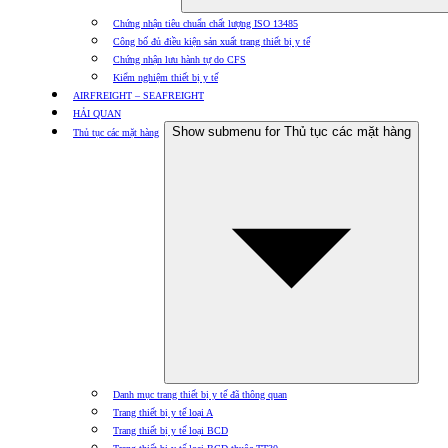
Chứng nhận tiêu chuẩn chất lượng ISO 13485
Công bố đủ điều kiện sản xuất trang thiết bị y tế
Chứng nhận lưu hành tự do CFS
Kiểm nghiệm thiết bị y tế
AIRFREIGHT – SEAFREIGHT
HẢI QUAN
Show submenu for Thủ tục các mặt hàng
Thủ tục các mặt hàng
Danh mục trang thiết bị y tế đã thông quan
Trang thiết bị y tế loại A
Trang thiết bị y tế loại BCD