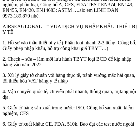
nghiệm, phân loại, Công bố A, CFS, FDA TEST EN374, EN149,
EN455, EN420, EN14683; ASTM ….alo em LINH ĐAN
0973.189.870 nhé.
AIRSEAGLOBAL – “ VUA DỊCH VỤ NHẬP KHẨU THIẾT BỊ
Y TẾ
1. Hồ sơ vào thầu thiết bị y tế ( Phân loại nhanh 2-3 tiếng, Công bố,
Giấy phép nhập khẩu, hỗ trợ công khai giá TBYT…)
2. Check – sửa – làm mới lưu hành TBYT loại BCD để kịp nhập
hàng vào năm 2022
3. Xử lý giấy tờ chuẩn với hàng thực tế, tránh vướng mắc hải quan,
tối thiểu hóa VAT hàng y tế nhập
4. Vận chuyển quốc tế, chuyển phát nhanh, thông quan, trụking nội
địa.
5. Giấy tờ hàng sản xuất trong nước: ISO, Công bố sản xuất, kiểm
nghiệm, CFS
6. Giấy tờ xuất khẩu: CE, FDA, 510k, Bao đạt các test nước ngoài
——————————