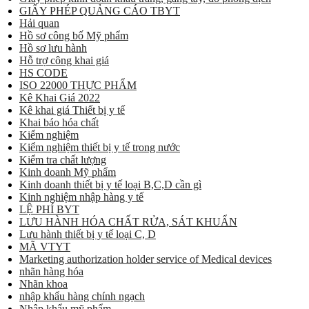
GIẤY PHÉP QUẢNG CÁO TBYT
Hải quan
Hồ sơ công bố Mỹ phẩm
Hồ sơ lưu hành
Hỗ trợ công khai giá
HS CODE
ISO 22000 THỰC PHẨM
Kê Khai Giá 2022
Kê khai giá Thiết bị y tế
Khai báo hóa chất
Kiểm nghiệm
Kiểm nghiệm thiết bị y tế trong nước
Kiểm tra chất lượng
Kinh doanh Mỹ phẩm
Kinh doanh thiết bị y tế loại B,C,D cần gì
Kinh nghiệm nhập hàng y tế
LỆ PHÍ BYT
LƯU HÀNH HÓA CHẤT RỬA, SÁT KHUẨN
Lưu hành thiết bị y tế loại C, D
MÃ VTYT
Marketing authorization holder service of Medical devices
nhãn hàng hóa
Nhãn khoa
nhập khẩu hàng chính ngạch
Nhập khẩu mỹ phẩm