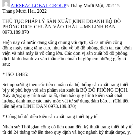
AIRSEAGLOBAL GROUP
5 Tháng Mười Một, 2021
15
Tháng Mười Hai, 2022
THỦ TỤC PHÁP LÝ SẢN XUẤT KINH DOANH BỘ ĐỒ
PHÒNG DỊCH CHUẨN VÀO THẦU – MS LINH ĐAN
0973.189.870
Hiện nay cả nước đang sống chung với dịch, số ca nhiễm cộng
đồng ngày càng tăng cao, nhu cầu về bộ đồ phòng dịch tại các bệnh
viện và nhà máy là vô cùng lớn. Các đơn vị sản xuất bộ đồ phòng
dịch kinh doanh và vào thầu cần chuẩn bị giúp em những giấy tờ
sau:
* ISO 13485:
Set up xưởng theo các tiêu chuẩn của hệ thống sản xuất trang thiết
bị y tế phù hợp với sản phẩm sản xuất là BỘ ĐỒ PHÒNG DỊCH.
Xây dựng quy trình sản xuất, đảm bảo quy trình kiểm soát chất
lượng, danh mục các máy móc vật tư sử dụng đảm bảo… (Chi tiết
liên hệ em LINH ĐAN 0973.189.870)
* Công bố đủ điều kiện sản xuất trang thiết bị y tế
Nhân sự: Thời gian công có liên quan đến kỹ thuật trang thiết bị y tế
từ đủ 24 tháng trở lên theo quy định và học ngành kỹ thuật dược, y,