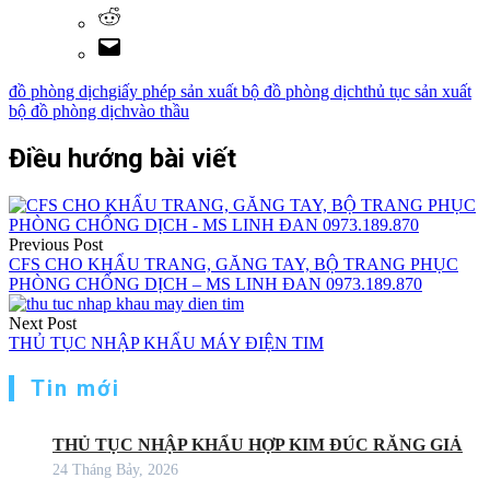
đồ phòng dịch
giấy phép sản xuất bộ đồ phòng dịch
thủ tục sản xuất
bộ đồ phòng dịch
vào thầu
Điều hướng bài viết
Previous Post
CFS CHO KHẨU TRANG, GĂNG TAY, BỘ TRANG PHỤC
PHÒNG CHỐNG DỊCH – MS LINH ĐAN 0973.189.870
Next Post
THỦ TỤC NHẬP KHẨU MÁY ĐIỆN TIM
Tin mới
THỦ TỤC NHẬP KHẨU HỢP KIM ĐÚC RĂNG GIẢ
24 Tháng Bảy, 2026