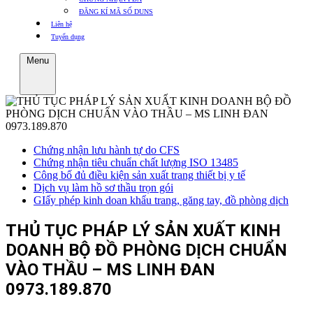
ĐĂNG KÍ MÃ SỐ DUNS
Liên hệ
Tuyển dụng
Menu
Chứng nhận lưu hành tự do CFS
Chứng nhận tiêu chuẩn chất lượng ISO 13485
Công bố đủ điều kiện sản xuất trang thiết bị y tế
Dịch vụ làm hồ sơ thầu trọn gói
GIấy phép kinh doan khẩu trang, găng tay, đồ phòng dịch
THỦ TỤC PHÁP LÝ SẢN XUẤT KINH
DOANH BỘ ĐỒ PHÒNG DỊCH CHUẨN
VÀO THẦU – MS LINH ĐAN
0973.189.870