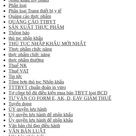
Phân loại
Phân loại Trang thiết bị y tế
Quảng cáo thực phẩm
QUẢNG CÁO TTBYT
SẢN XUẤT THỰC PHẨM
Thông báo
thủ tục nhập khẩu
THỦ TỤC NHẬP KHẨU MỚI NHẤT
Thực phẩm chức năng
thực phẩm chức năng
thực phẩm thường
Thuế NK
Thuế VAT
Tin tức
Tổng hợp thủ tục Nhập khẩu
TTTBYT chuẩn đoán in vitro
Tự công bố đủ điều kiện mua bán TBYT loại BCD
TƯ VẤN CO FORM E, AK, D, EAV GIẢM THUẾ
Tuyển dụng
ỦY quyền lưu hành
Uỷ quyền lưu hành để nhập khẩu
Ủy quyền lưu hành để nhập khẩu
Văn bản chỉ đạo điều hành
VĂN BẢN LUẬT