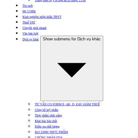
Trang thiết bị y tế loại BCD thuộc TT30
Tin mới
HS CODE
Kinh nghiệm nhập khẩu TBYT
Thuế VAT
Chuyển phát nhanh
Văn bản luật
Show submenu for Dịch vụ khác
Dịch vụ khác
TƯ VẤN CO FORM E, AK, D, EAV GIẢM THUẾ
Công bố mỹ phẩm
Thực phẩm chức năng
Khai báo hóa chất
Kiểm tra chất lượng
ISO 22000 THỰC PHẨM
CHỨNG NHẬN FDA