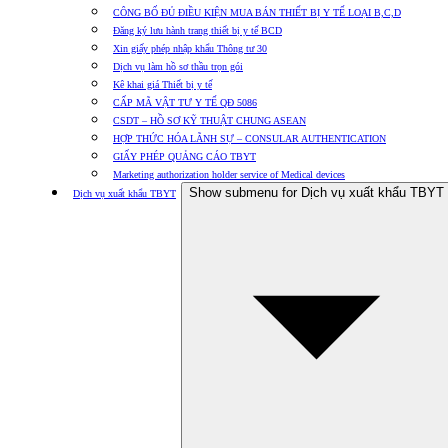
CÔNG BỐ ĐỦ ĐIỀU KIỆN MUA BÁN THIẾT BỊ Y TẾ LOẠI B,C,D
Đăng ký lưu hành trang thiết bị y tế BCD
Xin giấy phép nhập khẩu Thông tư 30
Dịch vụ làm hồ sơ thầu trọn gói
Kê khai giá Thiết bị y tế
CẤP MÃ VẬT TƯ Y TẾ QĐ 5086
CSDT – HỒ SƠ KỸ THUẬT CHUNG ASEAN
HỢP THỨC HÓA LÃNH SỰ – CONSULAR AUTHENTICATION
GIẤY PHÉP QUẢNG CÁO TBYT
Marketing authorization holder service of Medical devices
Show submenu for Dịch vụ xuất khẩu TBYT
Dịch vụ xuất khẩu TBYT