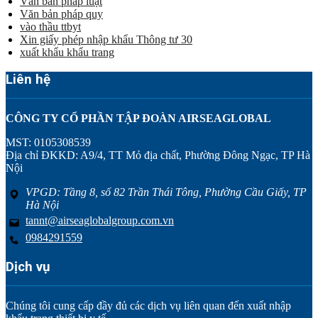
Văn bản pháp luật
Văn bản pháp quy
vào thầu ttbyt
Xin giấy phép nhập khẩu Thông tư 30
xuất khẩu khẩu trang
Liên hệ
CÔNG TY CỔ PHẦN TẬP ĐOÀN AIRSEAGLOBAL
MST: 0105308539
Địa chỉ ĐKKD: A9/4, TT Mỏ địa chất, Phường Đông Ngạc, TP Hà
Nội
VPGD: Tầng 8, số 82 Trần Thái Tông, Phường Cầu Giấy, TP
Hà Nội
tannt@airseaglobalgroup.com.vn
0984291559
Dịch vụ
Chúng tôi cung cấp đầy đủ các dịch vụ liên quan đến xuất nhập