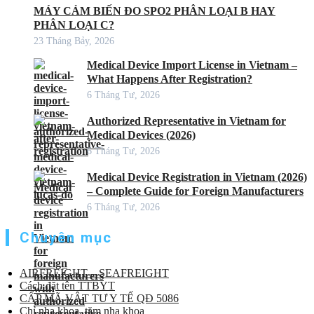
MÁY CẢM BIẾN ĐO SPO2 PHÂN LOẠI B HAY
PHÂN LOẠI C?
23 Tháng Bảy, 2026
Medical Device Import License in Vietnam –
What Happens After Registration?
6 Tháng Tư, 2026
Authorized Representative in Vietnam for
Medical Devices (2026)
6 Tháng Tư, 2026
Medical Device Registration in Vietnam (2026)
– Complete Guide for Foreign Manufacturers
6 Tháng Tư, 2026
Chuyên mục
AIRFREIGHT – SEAFREIGHT
Cách đặt tên TTBYT
CẤP MÃ VẬT TƯ Y TẾ QĐ 5086
Chỉ nha khoa, tăm nha khoa