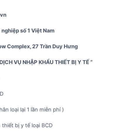
.vn
n nghiệp số 1 Việt Nam
dow Complex, 27 Trần Duy Hưng
DỊCH VỤ NHẬP KHẨU THIẾT BỊ Y TẾ “
0
CD
n loại lại 1 lần miễn phí )
thiết bị y tế loại BCD