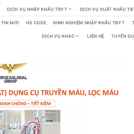
DỊCH VỤ NHẬP KHẨU TBYT
DỊCH VỤ XUẤT KHẨU T
S
h
TIN MỚI
HS CODE
KINH NGHIỆM NHẬP KHẨU TBYT
o
w
DỊCH VỤ KHÁC
LIÊN HỆ
TUYỂN D
S
s
h
u
o
b
w
m
s
e
u
n
b
u
m
f
e
o
n
r
u
D
f
ị
o
c
r