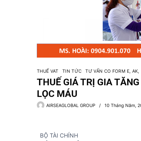
ủ
t
ụ
c
c
á
c
m
ặ
THUẾ VAT
TIN TỨC
TƯ VẤN CO FORM E, AK, 
t
THUẾ GIÁ TRỊ GIA TĂN
h
à
LỌC MÁU
n
g
AIRSEAGLOBAL GROUP
10 Tháng Năm, 2
BỘ TÀI CHÍNH