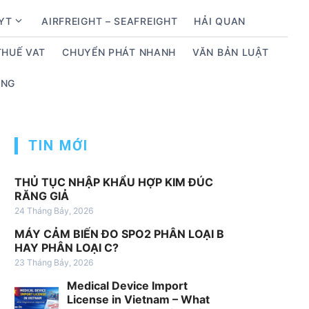
BYT
AIRFREIGHT – SEAFREIGHT
HẢI QUAN
S
h
THUẾ VAT
CHUYỂN PHÁT NHANH
VĂN BẢN LUẬT
o
w
ỤNG
s
u
b
m
TIN MỚI
e
n
THỦ TỤC NHẬP KHẨU HỢP KIM ĐÚC
u
RĂNG GIẢ
f
24 Tháng Bảy, 2026
o
MÁY CẢM BIẾN ĐO SPO2 PHÂN LOẠI B
r
HAY PHÂN LOẠI C?
D
23 Tháng Bảy, 2026
ị
Medical Device Import
c
License in Vietnam – What