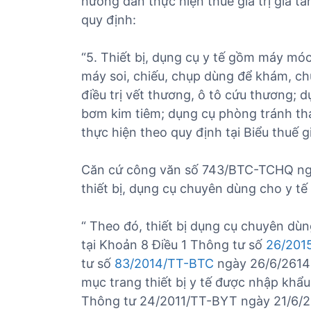
hướng dẫn thực hiện thuế giá trị gia
quy định:
“5. Thiết bị, dụng cụ y tế gồm máy mó
máy soi, chiếu, chụp dùng để khám, ch
điều trị vết thương, ô tô cứu thương; 
bơm kim tiêm; dụng cụ phòng tránh tha
thực hiện theo quy định tại Biểu thuế g
Căn cứ công văn số
743/BTC-TCHQ ngà
thiết bị, dụng cụ chuyên dùng cho y tế
“ Theo đó, thiết bị dụng cụ chuyên dù
tại Khoản 8 Điều 1 Thông tư số
26/201
tư số
83/2014/TT-BTC
ngày 26/6/2614 
mục trang thiết bị y tế được nhập khẩ
Thông tư 24/2011/TT-BYT ngày 21/6/201