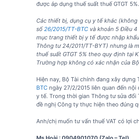
được áp dụng thuế suất thuế GTGT 5%
Các thiết bị, dụng cụ y tế khác (không
số
26/2015/TT-BTC
và khoản 5 Điều 4
mục trang thiết bị y tế được nhập khẩ
Thông tư 24/2011/TT-BYT) nhưng là mặ
thuế suất GTGT 5% theo quy định tại 
Trường hợp không có xác nhận của Bộ 
Hiện nay, Bộ Tài chính đang xây dựng
BTC
ngày 27/2/2015 liên quan đến nội 
y tế. Trong thời gian Thông tư sửa đổ
đề nghị Công ty thực hiện theo đúng qu
Anh/chị muốn tư vấn thuế VAT có lợi c
Ms Hoài : 0904901070
(Zalo – Tel)