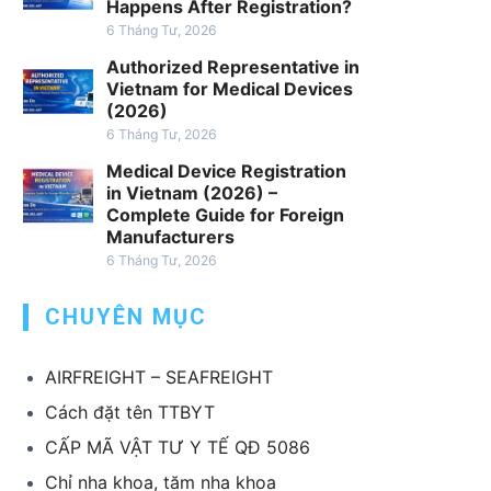
h
Happens After Registration?
v
6 Tháng Tư, 2026
ụ
Authorized Representative in
x
Vietnam for Medical Devices
u
(2026)
ấ
6 Tháng Tư, 2026
t
Medical Device Registration
k
in Vietnam (2026) –
h
Complete Guide for Foreign
Manufacturers
ẩ
6 Tháng Tư, 2026
u
T
CHUYÊN MỤC
B
Y
T
AIRFREIGHT – SEAFREIGHT
Cách đặt tên TTBYT
CẤP MÃ VẬT TƯ Y TẾ QĐ 5086
Chỉ nha khoa, tăm nha khoa