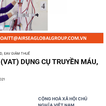
h
D
v
ị
ụ
c
n
h
h
v
ậ
ụ
p
k
k
h
h
á
ẩ
D, EAV GIẢM THUẾ
c
u
G (VAT) DỤNG CỤ TRUYỀN MÁU,
T
B
Y
021
T
CỘNG HOÀ XÃ HỘI CHỦ
NGHĨA VIỆT NAM