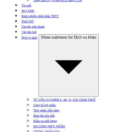
Trang thiết bị y tế loại BCD thuộc TT30
Tin mới
HS CODE
Kinh nghiệm nhập khẩu TBYT
Thuế VAT
Chuyển phát nhanh
Văn bản luật
Show submenu for Dịch vụ khác
Dịch vụ khác
TƯ VẤN CO FORM E, AK, D, EAV GIẢM THUẾ
Công bố mỹ phẩm
Thực phẩm chức năng
Khai báo hóa chất
Kiểm tra chất lượng
ISO 22000 THỰC PHẨM
CHỨNG NHẬN FDA