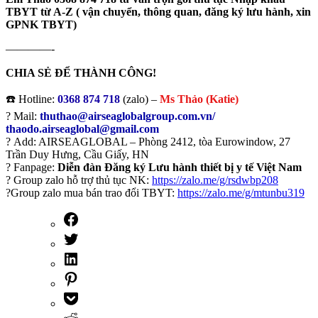
TBYT từ A-Z ( vận chuyển, thông quan, đăng ký lưu hành, xin
GPNK TBYT)
————-
CHIA SẺ ĐỂ THÀNH CÔNG!
☎️ Hotline:
0368 874 718
(zalo) –
Ms Thảo (Katie)
? Mail:
thuthao@airseaglobalgroup.com.vn/
thaodo.airseaglobal@gmail.com
? Add: AIRSEAGLOBAL – Phòng 2412, tòa Eurowindow, 27
Trần Duy Hưng, Cầu Giấy, HN
? Fanpage:
Diễn đàn Đăng ký Lưu hành thiết bị y tế Việt Nam
? Group zalo hỗ trợ thủ tục NK:
https://zalo.me/g/rsdwbp208
?Group zalo mua bán trao đổi TBYT:
https://zalo.me/g/mtunbu319