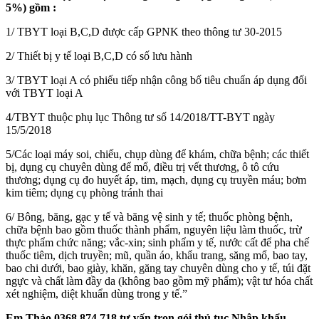
5%) gồm :
1/ TBYT loại B,C,D được cấp GPNK theo thông tư 30-2015
2/ Thiết bị y tế loại B,C,D có số lưu hành
3/ TBYT loại A có phiếu tiếp nhận công bố tiêu chuẩn áp dụng đối
với TBYT loại A
4/TBYT thuộc phụ lục Thông tư số 14/2018/TT-BYT ngày
15/5/2018
5/Các loại máy soi, chiếu, chụp dùng để khám, chữa bệnh; các thiết
bị, dụng cụ chuyên dùng để mổ, điều trị vết thương, ô tô cứu
thương; dụng cụ đo huyết áp, tim, mạch, dụng cụ truyền máu; bơm
kim tiêm; dụng cụ phòng tránh thai
6/ Bông, băng, gạc y tế và băng vệ sinh y tế; thuốc phòng bệnh,
chữa bệnh bao gồm thuốc thành phẩm, nguyên liệu làm thuốc, trừ
thực phẩm chức năng; vắc-xin; sinh phẩm y tế, nước cất để pha chế
thuốc tiêm, dịch truyền; mũ, quần áo, khẩu trang, săng mổ, bao tay,
bao chi dưới, bao giày, khăn, găng tay chuyên dùng cho y tế, túi đặt
ngực và chất làm đầy da (không bao gồm mỹ phẩm); vật tư hóa chất
xét nghiệm, diệt khuẩn dùng trong y tế.”
Em Thảo 0368 874 718 tư vấn trọn gói thủ tục Nhập khẩu