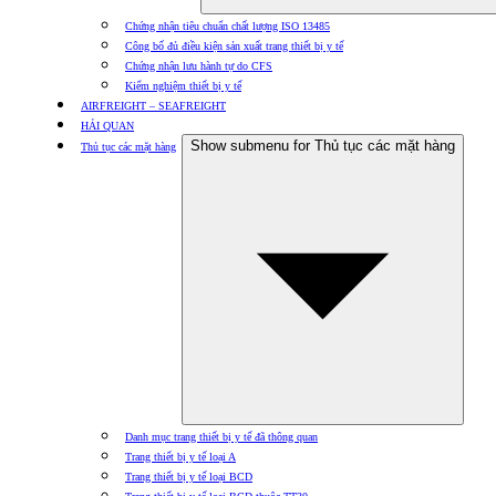
Chứng nhận tiêu chuẩn chất lượng ISO 13485
Công bố đủ điều kiện sản xuất trang thiết bị y tế
Chứng nhận lưu hành tự do CFS
Kiểm nghiệm thiết bị y tế
AIRFREIGHT – SEAFREIGHT
HẢI QUAN
Show submenu for Thủ tục các mặt hàng
Thủ tục các mặt hàng
Danh mục trang thiết bị y tế đã thông quan
Trang thiết bị y tế loại A
Trang thiết bị y tế loại BCD