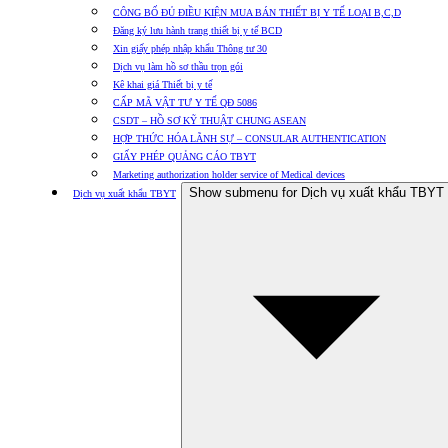
CÔNG BỐ ĐỦ ĐIỀU KIỆN MUA BÁN THIẾT BỊ Y TẾ LOẠI B,C,D
Đăng ký lưu hành trang thiết bị y tế BCD
Xin giấy phép nhập khẩu Thông tư 30
Dịch vụ làm hồ sơ thầu trọn gói
Kê khai giá Thiết bị y tế
CẤP MÃ VẬT TƯ Y TẾ QĐ 5086
CSDT – HỒ SƠ KỸ THUẬT CHUNG ASEAN
HỢP THỨC HÓA LÃNH SỰ – CONSULAR AUTHENTICATION
GIẤY PHÉP QUẢNG CÁO TBYT
Marketing authorization holder service of Medical devices
Show submenu for Dịch vụ xuất khẩu TBYT
Dịch vụ xuất khẩu TBYT