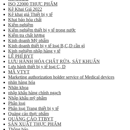
ISO 22000 THỰC PHẨM
Kê Khai Giá 2022
Kê khai giá Thiết bị y tế
Khai báo hóa chất
Kiểm nghiệm
Kiểm nghiệm thiết bị y tế trong nước
Kiểm tra chất lượng
Kinh doanh Mỹ phẩm
Kinh doanh thiết bị y tế loại B,C,D cần gì
Kinh nghiệm nhập hàng y tế
LỆ PHÍ BYT
LƯU HÀNH HÓA CHẤT RỬA, SÁT KHUẨN
Lưu hành thiết bị y tế loại C, D
MÃ VTYT
Marketing authorization holder service of Medical devices
nhãn hàng hóa
Nhãn khoa
nhập khẩu hàng chính ngạch
Nhập khẩu mỹ phẩm
Phân loại
Phân loại Trang thiết bị y tế
Quảng cáo thực phẩm
QUẢNG CÁO TTBYT
SẢN XUẤT THỰC PHẨM
Thông báo