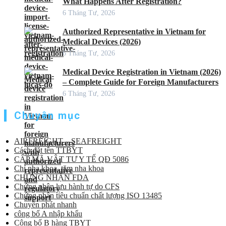
What Happens After Registration?
6 Tháng Tư, 2026
Authorized Representative in Vietnam for
Medical Devices (2026)
6 Tháng Tư, 2026
Medical Device Registration in Vietnam (2026)
– Complete Guide for Foreign Manufacturers
6 Tháng Tư, 2026
Chuyên mục
AIRFREIGHT – SEAFREIGHT
Cách đặt tên TTBYT
CẤP MÃ VẬT TƯ Y TẾ QĐ 5086
Chỉ nha khoa, tăm nha khoa
CHỨNG NHẬN FDA
Chứng nhận lưu hành tự do CFS
Chứng nhận tiêu chuẩn chất lượng ISO 13485
Chuyển phát nhanh
công bố A nhập khẩu
Công bố B hàng TBYT