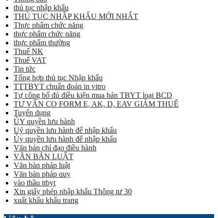
thủ tục nhập khẩu
THỦ TỤC NHẬP KHẨU MỚI NHẤT
Thực phẩm chức năng
thực phẩm chức năng
thực phẩm thường
Thuế NK
Thuế VAT
Tin tức
Tổng hợp thủ tục Nhập khẩu
TTTBYT chuẩn đoán in vitro
Tự công bố đủ điều kiện mua bán TBYT loại BCD
TƯ VẤN CO FORM E, AK, D, EAV GIẢM THUẾ
Tuyển dụng
ỦY quyền lưu hành
Uỷ quyền lưu hành để nhập khẩu
Ủy quyền lưu hành để nhập khẩu
Văn bản chỉ đạo điều hành
VĂN BẢN LUẬT
Văn bản pháp luật
Văn bản pháp quy
vào thầu ttbyt
Xin giấy phép nhập khẩu Thông tư 30
xuất khẩu khẩu trang