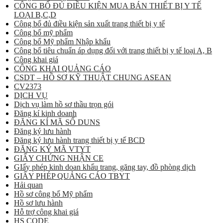
CÔNG BỐ ĐỦ ĐIỀU KIỆN MUA BÁN THIẾT BỊ Y TẾ
LOẠI B,C,D
Công bố đủ điều kiện sản xuất trang thiết bị y tế
Công bố mỹ phẩm
Công bố Mỹ phẩm Nhập khẩu
Công bố tiêu chuẩn áp dụng đối với trang thiết bị y tế loại A, B
Công khai giá
CÔNG KHAI QUẢNG CÁO
CSDT – HỒ SƠ KỸ THUẬT CHUNG ASEAN
CV2373
DỊCH VỤ
Dịch vụ làm hồ sơ thầu trọn gói
Đăng kí kinh doanh
ĐĂNG KÍ MÃ SỐ DUNS
Đăng ký lưu hành
Đăng ký lưu hành trang thiết bị y tế BCD
ĐĂNG KÝ MÃ VTYT
GIẤY CHỨNG NHẬN CE
GIấy phép kinh doan khẩu trang, găng tay, đồ phòng dịch
GIẤY PHÉP QUẢNG CÁO TBYT
Hải quan
Hồ sơ công bố Mỹ phẩm
Hồ sơ lưu hành
Hỗ trợ công khai giá
HS CODE