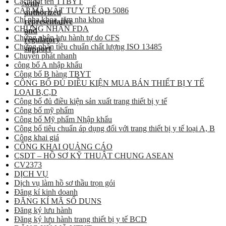
Cách đặt tên TTBYT
CẤP MÃ VẬT TƯ Y TẾ QĐ 5086
Chỉ nha khoa, tăm nha khoa
CHỨNG NHẬN FDA
Chứng nhận lưu hành tự do CFS
Chứng nhận tiêu chuẩn chất lượng ISO 13485
Chuyển phát nhanh
công bố A nhập khẩu
Công bố B hàng TBYT
CÔNG BỐ ĐỦ ĐIỀU KIỆN MUA BÁN THIẾT BỊ Y TẾ
LOẠI B,C,D
Công bố đủ điều kiện sản xuất trang thiết bị y tế
Công bố mỹ phẩm
Công bố Mỹ phẩm Nhập khẩu
Công bố tiêu chuẩn áp dụng đối với trang thiết bị y tế loại A, B
Công khai giá
CÔNG KHAI QUẢNG CÁO
CSDT – HỒ SƠ KỸ THUẬT CHUNG ASEAN
CV2373
DỊCH VỤ
Dịch vụ làm hồ sơ thầu trọn gói
Đăng kí kinh doanh
ĐĂNG KÍ MÃ SỐ DUNS
Đăng ký lưu hành
Đăng ký lưu hành trang thiết bị y tế BCD