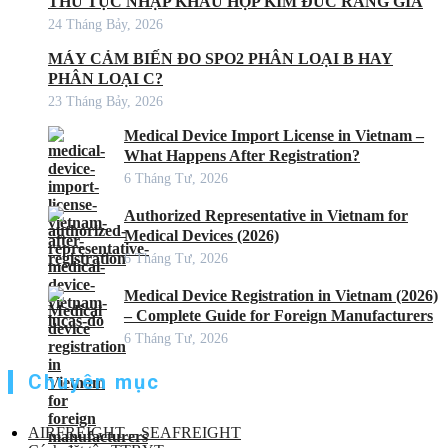
THỦ TỤC NHẬP KHẨU HỢP KIM ĐÚC RĂNG GIẢ
24 Tháng Bảy, 2026
MÁY CẢM BIẾN ĐO SPO2 PHÂN LOẠI B HAY
PHÂN LOẠI C?
23 Tháng Bảy, 2026
Medical Device Import License in Vietnam –
What Happens After Registration?
6 Tháng Tư, 2026
Authorized Representative in Vietnam for
Medical Devices (2026)
6 Tháng Tư, 2026
Medical Device Registration in Vietnam (2026)
– Complete Guide for Foreign Manufacturers
6 Tháng Tư, 2026
Chuyên mục
AIRFREIGHT – SEAFREIGHT