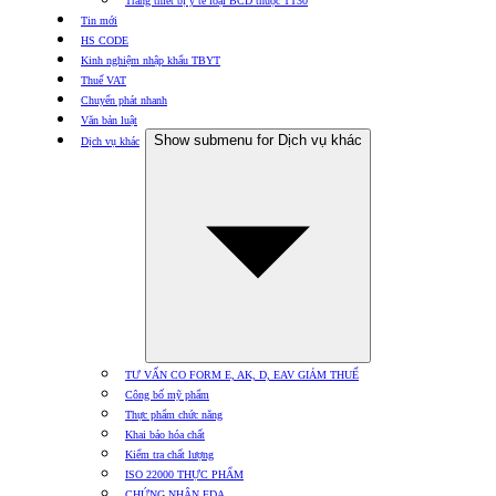
Trang thiết bị y tế loại BCD thuộc TT30
Tin mới
HS CODE
Kinh nghiệm nhập khẩu TBYT
Thuế VAT
Chuyển phát nhanh
Văn bản luật
Show submenu for Dịch vụ khác
Dịch vụ khác
TƯ VẤN CO FORM E, AK, D, EAV GIẢM THUẾ
Công bố mỹ phẩm
Thực phẩm chức năng
Khai báo hóa chất
Kiểm tra chất lượng
ISO 22000 THỰC PHẨM
CHỨNG NHẬN FDA