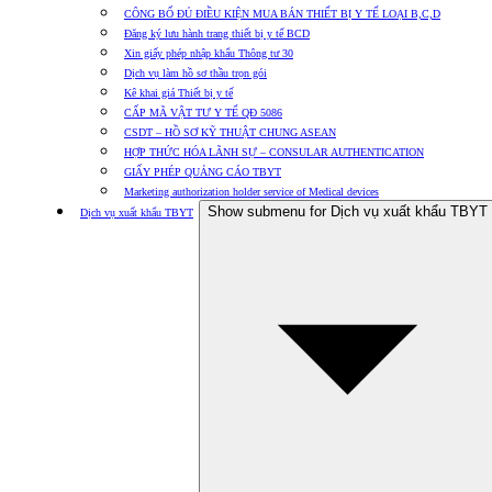
CÔNG BỐ ĐỦ ĐIỀU KIỆN MUA BÁN THIẾT BỊ Y TẾ LOẠI B,C,D
Đăng ký lưu hành trang thiết bị y tế BCD
Xin giấy phép nhập khẩu Thông tư 30
Dịch vụ làm hồ sơ thầu trọn gói
Kê khai giá Thiết bị y tế
CẤP MÃ VẬT TƯ Y TẾ QĐ 5086
CSDT – HỒ SƠ KỸ THUẬT CHUNG ASEAN
HỢP THỨC HÓA LÃNH SỰ – CONSULAR AUTHENTICATION
GIẤY PHÉP QUẢNG CÁO TBYT
Marketing authorization holder service of Medical devices
Show submenu for Dịch vụ xuất khẩu TBYT
Dịch vụ xuất khẩu TBYT