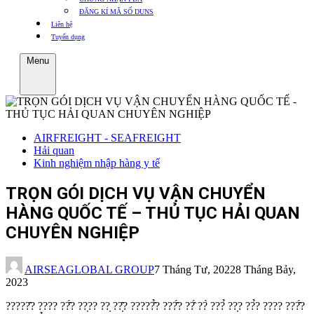
ĐĂNG KÍ MÃ SỐ DUNS
Liên hệ
Tuyển dụng
Menu
AIRFREIGHT - SEAFREIGHT
Hải quan
Kinh nghiệm nhập hàng y tế
TRỌN GÓI DỊCH VỤ VẬN CHUYỂN
HÀNG QUỐC TẾ – THỦ TỤC HẢI QUAN
CHUYÊN NGHIỆP
AIRSEAGLOBAL GROUP
7 Tháng Tư, 2022
8 Tháng Bảy,
2023
?????̂? ???? ??̂́? ??̣?? ??̣ ??̣̂? ?????̂̉? ???̂́? ??̂́ ??̀ ???̉ ??̣? ??̉? ???? ???̂́?