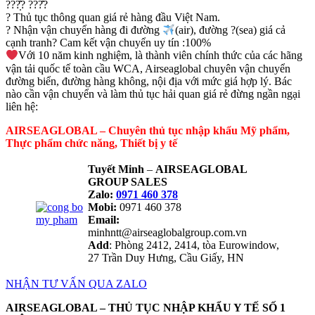
???̣̂? ???̂̉?
? Thủ tục thông quan giá rẻ hàng đầu Việt Nam.
? Nhận vận chuyển hàng đi đường
(air), đường ?(sea) giá cả
cạnh tranh? Cam kết vận chuyển uy tín :100%
Với 10 năm kinh nghiệm, là thành viên chính thức của các hãng
vận tải quốc tế toàn cầu WCA, Airseaglobal chuyên vận chuyển
đường biển, đường hàng không, nội địa với mức giá hợp lý. Bác
nào cần vận chuyển và làm thủ tục hải quan giá rẻ đừng ngần ngại
liên hệ:
AIRSEAGLOBAL – Chuyên thủ tục nhập khẩu Mỹ phẩm,
Thực phẩm chức năng, Thiết bị y tế
Tuyết Minh
–
AIRSEAGLOBAL
GROUP SALES
Zalo:
0971 460 378
Mobi:
0971 460 378
Email:
minhntt@airseaglobalgroup.com.vn
Add
: Phòng 2412, 2414, tòa Eurowindow,
27 Trần Duy Hưng, Cầu Giấy, HN
NHẬN TƯ VẤN QUA ZALO
AIRSEAGLOBAL – THỦ TỤC NHẬP KHẨU Y TẾ SỐ 1