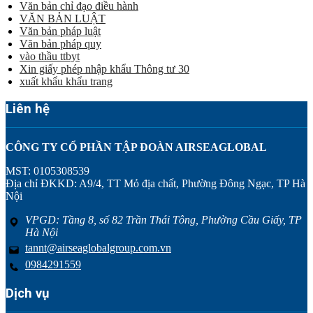
Văn bản chỉ đạo điều hành
VĂN BẢN LUẬT
Văn bản pháp luật
Văn bản pháp quy
vào thầu ttbyt
Xin giấy phép nhập khẩu Thông tư 30
xuất khẩu khẩu trang
Liên hệ
CÔNG TY CỔ PHẦN TẬP ĐOÀN AIRSEAGLOBAL
MST: 0105308539
Địa chỉ ĐKKD: A9/4, TT Mỏ địa chất, Phường Đông Ngạc, TP Hà
Nội
VPGD: Tầng 8, số 82 Trần Thái Tông, Phường Cầu Giấy, TP
Hà Nội
tannt@airseaglobalgroup.com.vn
0984291559
Dịch vụ