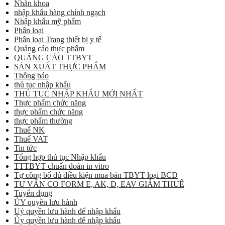
Nhãn khoa
nhập khẩu hàng chính ngạch
Nhập khẩu mỹ phẩm
Phân loại
Phân loại Trang thiết bị y tế
Quảng cáo thực phẩm
QUẢNG CÁO TTBYT
SẢN XUẤT THỰC PHẨM
Thông báo
thủ tục nhập khẩu
THỦ TỤC NHẬP KHẨU MỚI NHẤT
Thực phẩm chức năng
thực phẩm chức năng
thực phẩm thường
Thuế NK
Thuế VAT
Tin tức
Tổng hợp thủ tục Nhập khẩu
TTTBYT chuẩn đoán in vitro
Tự công bố đủ điều kiện mua bán TBYT loại BCD
TƯ VẤN CO FORM E, AK, D, EAV GIẢM THUẾ
Tuyển dụng
ỦY quyền lưu hành
Uỷ quyền lưu hành để nhập khẩu
Ủy quyền lưu hành để nhập khẩu