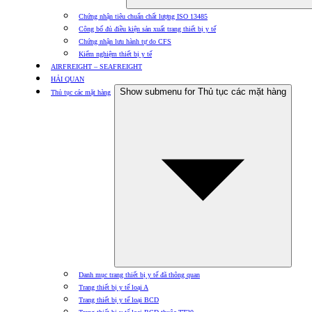
Chứng nhận tiêu chuẩn chất lượng ISO 13485
Công bố đủ điều kiện sản xuất trang thiết bị y tế
Chứng nhận lưu hành tự do CFS
Kiểm nghiệm thiết bị y tế
AIRFREIGHT – SEAFREIGHT
HẢI QUAN
Show submenu for Thủ tục các mặt hàng
Thủ tục các mặt hàng
Danh mục trang thiết bị y tế đã thông quan
Trang thiết bị y tế loại A
Trang thiết bị y tế loại BCD