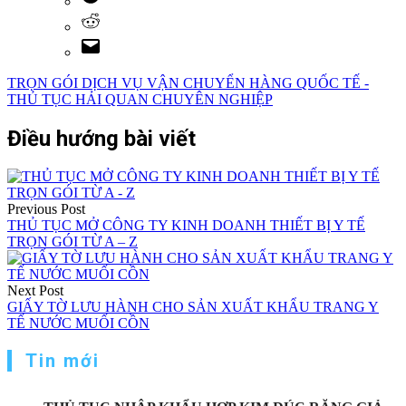
TRỌN GÓI DỊCH VỤ VẬN CHUYỂN HÀNG QUỐC TẾ -
THỦ TỤC HẢI QUAN CHUYÊN NGHIỆP
Điều hướng bài viết
Previous Post
THỦ TỤC MỞ CÔNG TY KINH DOANH THIẾT BỊ Y TẾ
TRỌN GÓI TỪ A – Z
Next Post
GIẤY TỜ LƯU HÀNH CHO SẢN XUẤT KHẨU TRANG Y
TẾ NƯỚC MUỐI CỒN
Tin mới