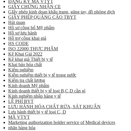
ĐĂNG KÝ MÃ VTYT
GIẤY CHỨNG NHẬN CE
GIấy phép kinh doan khẩu trang, găng tay, đồ phòng dịch
GIẤY PHÉP QUẢNG CÁO TBYT
Hải quan
Hồ sơ công bố Mỹ phẩm
Hồ sơ lưu hành
Hỗ trợ công khai giá
HS CODE
ISO 22000 THỰC PHẨM
Kê Khai Giá 2022
Kê khai giá Thiết bị y tế
Khai báo hóa chất
Kiểm nghiệm
Kiểm nghiệm thiết bị y tế trong nước
Kiểm tra chất lượng
Kinh doanh Mỹ phẩm
Kinh doanh thiết bị y tế loại B,C,D cần gì
Kinh nghiệm nhập hàng y tế
LỆ PHÍ BYT
LƯU HÀNH HÓA CHẤT RỬA, SÁT KHUẨN
Lưu hành thiết bị y tế loại C, D
MÃ VTYT
Marketing authorization holder service of Medical devices
nhãn hàng hóa