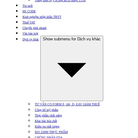
Trang thiết bị y tế loại BCD thuộc TT30
Tin mới
HS CODE
Kinh nghiệm nhập khẩu TBYT
Thuế VAT
Chuyển phát nhanh
Văn bản luật
Show submenu for Dịch vụ khác
Dịch vụ khác
TƯ VẤN CO FORM E, AK, D, EAV GIẢM THUẾ
Công bố mỹ phẩm
Thực phẩm chức năng
Khai báo hóa chất
Kiểm tra chất lượng
ISO 22000 THỰC PHẨM
CHỨNG NHẬN FDA