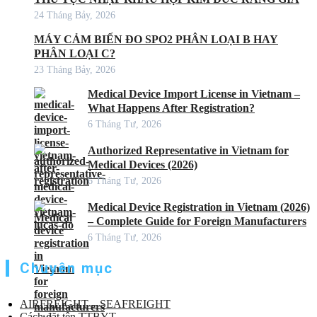
24 Tháng Bảy, 2026
MÁY CẢM BIẾN ĐO SPO2 PHÂN LOẠI B HAY
PHÂN LOẠI C?
23 Tháng Bảy, 2026
Medical Device Import License in Vietnam –
What Happens After Registration?
6 Tháng Tư, 2026
Authorized Representative in Vietnam for
Medical Devices (2026)
6 Tháng Tư, 2026
Medical Device Registration in Vietnam (2026)
– Complete Guide for Foreign Manufacturers
6 Tháng Tư, 2026
Chuyên mục
AIRFREIGHT – SEAFREIGHT
Cách đặt tên TTBYT