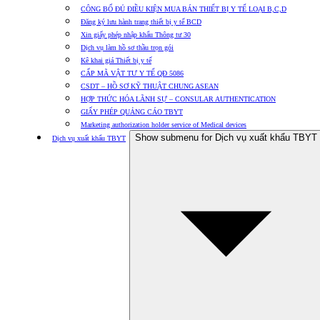
CÔNG BỐ ĐỦ ĐIỀU KIỆN MUA BÁN THIẾT BỊ Y TẾ LOẠI B,C,D
Đăng ký lưu hành trang thiết bị y tế BCD
Xin giấy phép nhập khẩu Thông tư 30
Dịch vụ làm hồ sơ thầu trọn gói
Kê khai giá Thiết bị y tế
CẤP MÃ VẬT TƯ Y TẾ QĐ 5086
CSDT – HỒ SƠ KỸ THUẬT CHUNG ASEAN
HỢP THỨC HÓA LÃNH SỰ – CONSULAR AUTHENTICATION
GIẤY PHÉP QUẢNG CÁO TBYT
Marketing authorization holder service of Medical devices
Show submenu for Dịch vụ xuất khẩu TBYT
Dịch vụ xuất khẩu TBYT