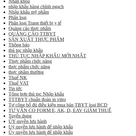
Nhãn khoa
nhập khẩu hàng chính ngạch
Nhập khẩu mỹ phẩm
Phân loại
Phân loại Trang thiết bị y tế
Quảng cáo thực phẩm
QUẢNG CÁO TTBYT
SẢN XUẤT THỰC PHẨM
Thông báo
thủ tục nhập khẩu
THỦ TỤC NHẬP KHẨU MỚI NHẤT
Thực phẩm chức năng
thực phẩm chức năng
thực phẩm thường
Thuế NK
Thuế VAT
Tin tức
Tổng hợp thủ tục Nhập khẩu
TTTBYT chuẩn đoán in vitro
Tự công bố đủ điều kiện mua bán TBYT loại BCD
TƯ VẤN CO FORM E, AK, D, EAV GIẢM THUẾ
Tuyển dụng
ỦY quyền lưu hành
Uỷ quyền lưu hành để nhập khẩu
Ủy quyền lưu hành để nhập khẩu