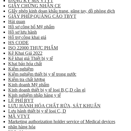
ĐĂNG KÝ MÃ VTYT
GIẤY CHỨNG NHẬN CE
GIấy phép kinh doan khẩu trang, găng tay, đồ phòng dịch
GIẤY PHÉP QUẢNG CÁO TBYT
Hải quan
Hồ sơ công bố Mỹ phẩm
Hồ sơ lưu hành
Hỗ trợ công khai giá
HS CODE
ISO 22000 THỰC PHẨM
Kê Khai Giá 2022
Kê khai giá Thiết bị y tế
Khai báo hóa chất
Kiểm nghiệm
Kiểm nghiệm thiết bị y tế trong nước
Kiểm tra chất lượng
Kinh doanh Mỹ phẩm
Kinh doanh thiết bị y tế loại B,C,D cần gì
Kinh nghiệm nhập hàng y tế
LỆ PHÍ BYT
LƯU HÀNH HÓA CHẤT RỬA, SÁT KHUẨN
Lưu hành thiết bị y tế loại C, D
MÃ VTYT
Marketing authorization holder service of Medical devices
nhãn hàng hóa