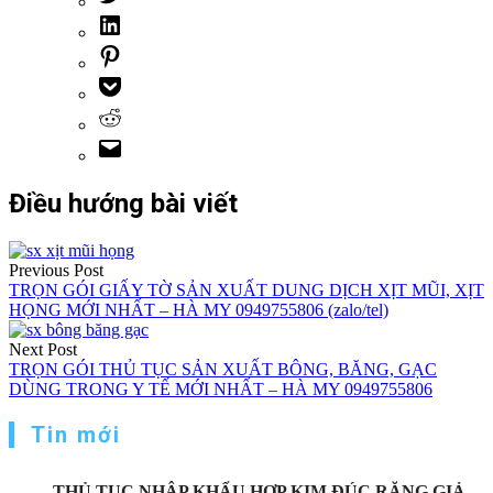
Điều hướng bài viết
Previous Post
TRỌN GÓI GIẤY TỜ SẢN XUẤT DUNG DỊCH XỊT MŨI, XỊT
HỌNG MỚI NHẤT – HÀ MY 0949755806 (zalo/tel)
Next Post
TRỌN GÓI THỦ TỤC SẢN XUẤT BÔNG, BĂNG, GẠC
DÙNG TRONG Y TẾ MỚI NHẤT – HÀ MY 0949755806
Tin mới
THỦ TỤC NHẬP KHẨU HỢP KIM ĐÚC RĂNG GIẢ