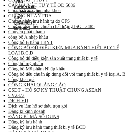
CẤP MÃ VẬT TƯ Y TẾ QĐ 5086
Chỉ nha khoa, tăm nha khoa
CHỨNG NHẬN FDA
Chứng nhận lưu hành tự do CFS
Chứng nhận tiêu chuẩn chất lượng ISO 13485
Chuyển phát nhanh
công bố A nhập khẩu
Công bố B hàng TBYT
CÔNG BỐ ĐỦ ĐIỀU KIỆN MUA BÁN THIẾT BỊ Y TẾ
LOẠI B,C,D
Công bố đủ điều kiện sản xuất trang thiết bị y tế
Công bố mỹ phẩm
Công bố Mỹ phẩm Nhập khẩu
Công bố tiêu chuẩn áp dụng đối với trang thiết bị y tế loại A, B
Công khai giá
CÔNG KHAI QUẢNG CÁO
CSDT – HỒ SƠ KỸ THUẬT CHUNG ASEAN
CV2373
DỊCH VỤ
Dịch vụ làm hồ sơ thầu trọn gói
Đăng kí kinh doanh
ĐĂNG KÍ MÃ SỐ DUNS
Đăng ký lưu hành
Đăng ký lưu hành trang thiết bị y tế BCD