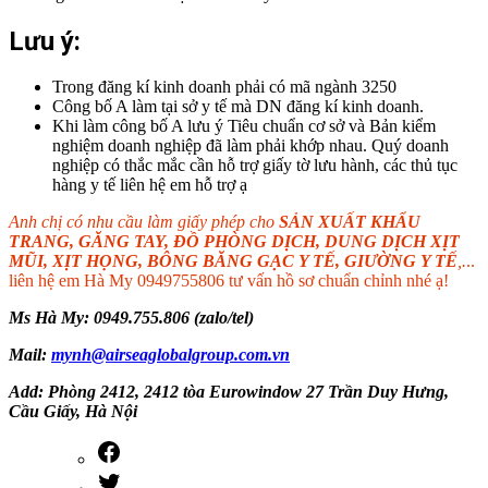
Lưu ý:
Trong đăng kí kinh doanh phải có mã ngành 3250
Công bố A làm tại sở y tế mà DN đăng kí kinh doanh.
Khi làm công bố A lưu ý Tiêu chuẩn cơ sở và Bản kiểm
nghiệm doanh nghiệp đã làm phải khớp nhau. Quý doanh
nghiệp có thắc mắc cần hỗ trợ giấy tờ lưu hành, các thủ tục
hàng y tế liên hệ em hỗ trợ ạ
Anh chị có nhu cầu làm giấy phép cho
SẢN XUẤT KHẨU
TRANG, GĂNG TAY, ĐỒ PHÒNG DỊCH, DUNG DỊCH XỊT
MŨI, XỊT HỌNG, BÔNG BĂNG GẠC Y TẾ, GIƯỜNG Y TẾ
,.
..
liên hệ em Hà My 0949755806 tư vấn hồ sơ chuẩn chỉnh nhé ạ!
Ms Hà My: 0949.755.806 (zalo/tel)
Mail:
mynh@airseaglobalgroup.com.vn
Add: Phòng 2412, 2412 tòa Eurowindow 27 Trần Duy Hưng,
Cầu Giấy, Hà Nội