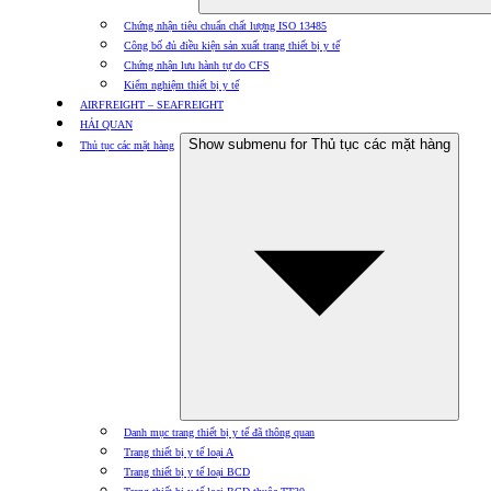
Chứng nhận tiêu chuẩn chất lượng ISO 13485
Công bố đủ điều kiện sản xuất trang thiết bị y tế
Chứng nhận lưu hành tự do CFS
Kiểm nghiệm thiết bị y tế
AIRFREIGHT – SEAFREIGHT
HẢI QUAN
Show submenu for Thủ tục các mặt hàng
Thủ tục các mặt hàng
Danh mục trang thiết bị y tế đã thông quan
Trang thiết bị y tế loại A
Trang thiết bị y tế loại BCD