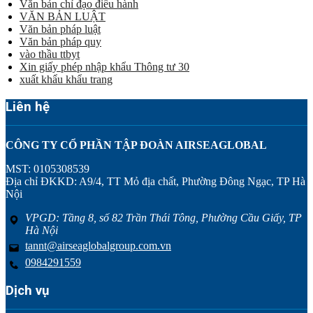
Văn bản chỉ đạo điều hành
VĂN BẢN LUẬT
Văn bản pháp luật
Văn bản pháp quy
vào thầu ttbyt
Xin giấy phép nhập khẩu Thông tư 30
xuất khẩu khẩu trang
Liên hệ
CÔNG TY CỔ PHẦN TẬP ĐOÀN AIRSEAGLOBAL
MST: 0105308539
Địa chỉ ĐKKD: A9/4, TT Mỏ địa chất, Phường Đông Ngạc, TP Hà
Nội
VPGD: Tầng 8, số 82 Trần Thái Tông, Phường Cầu Giấy, TP
Hà Nội
tannt@airseaglobalgroup.com.vn
0984291559
Dịch vụ