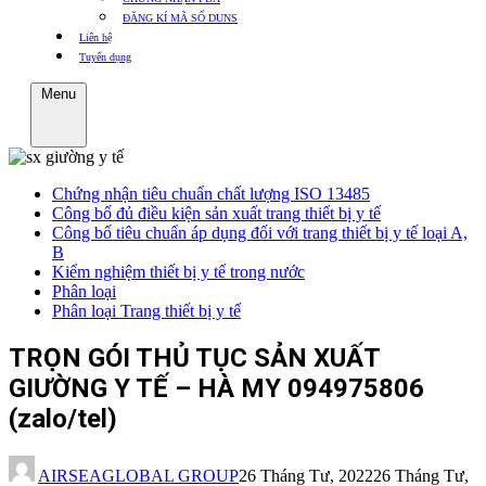
ĐĂNG KÍ MÃ SỐ DUNS
Liên hệ
Tuyển dụng
Menu
Chứng nhận tiêu chuẩn chất lượng ISO 13485
Công bố đủ điều kiện sản xuất trang thiết bị y tế
Công bố tiêu chuẩn áp dụng đối với trang thiết bị y tế loại A,
B
Kiểm nghiệm thiết bị y tế trong nước
Phân loại
Phân loại Trang thiết bị y tế
TRỌN GÓI THỦ TỤC SẢN XUẤT
GIƯỜNG Y TẾ – HÀ MY 094975806
(zalo/tel)
AIRSEAGLOBAL GROUP
26 Tháng Tư, 2022
26 Tháng Tư,