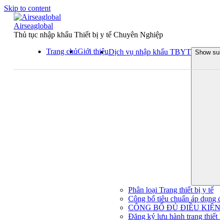
Skip to content
Airseaglobal
Thủ tục nhập khẩu Thiết bị y tế Chuyên Nghiệp
Trang chủ
Giới thiệu
Dịch vụ nhập khẩu TBYT
Show su
Phân loại Trang thiết bị y tế
Công bố tiêu chuẩn áp dụng đối
CÔNG BỐ ĐỦ ĐIỀU KIỆN 
Đăng ký lưu hành trang thiết