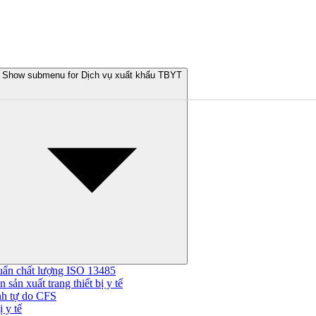
Show submenu for Dịch vụ xuất khẩu TBYT
uẩn chất lượng ISO 13485
 sản xuất trang thiết bị y tế
nh tự do CFS
 y tế