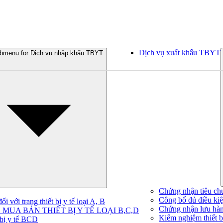
Dịch vụ xuất khẩu TBYT
bmenu for Dịch vụ nhập khẩu TBYT
Chứng nhận tiêu ch
Công bố đủ điều kiện
 với trang thiết bị y tế loại A, B
Chứng nhận lưu hà
MUA BÁN THIẾT BỊ Y TẾ LOẠI B,C,D
Kiểm nghiệm thiết bị
 bị y tế BCD