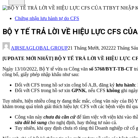
Chứng nhận lưu hành tự do CFS
BỘ Y TẾ TRẢ LỜI VỀ HIỆU LỰC CFS C
AIRSEAGLOBAL GROUP
21 Tháng Mười, 2022
22 Tháng Sáu
[UPDATE MỚI NHẤT] BỘ Y TẾ TRẢ LỜI VỀ HIỆU LỰC 
Ngày 13/10/2022, Bộ Y tế vừa ra Công văn
số 5768/BYT-TB-CT
tr
công bố, giấy phép nhập khẩu như sau:
Đối với CFS trong hồ sơ xin công bố A,B, đăng ký
lưu hành
:
Đối với CFS trong hồ sơ xin
GPNK
, nếu CFS
không
ghi ngày 
Tuy nhiên, hiện nhiều công ty đang thắc mắc, công văn này của Bộ Y 
khăm trong quá trình giải thích hiệu lực CFS với các bệnh viện thì q
Công văn này
chưa đủ căn cứ
để làm việc với viện khi vào thầ
sửa đổi bổ sung
cho nghị định, hay thông tư nào cả.
Tuy nhiên, khi quy định chưa rõ ràng thì Doanh nghiệp cứ cố g