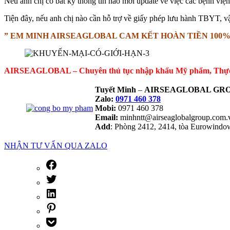
Nếu anh chị có bất kỳ thông tin nào mới update về việc các bệnh viện
Tiện đây, nếu anh chị nào cần hỗ trợ về giấy phép lưu hành TBYT, 
” EM MINH AIRSEAGLOBAL CAM KẾT HOÀN TIỀN 100%
AIRSEAGLOBAL – Chuyên thủ tục nhập khẩu Mỹ phẩm, Thực ph
Tuyết Minh
–
AIRSEAGLOBAL GRO
Zalo:
0971 460 378
Mobi:
0971 460 378
Email:
minhntt@airseaglobalgroup.com
Add
: Phòng 2412, 2414, tòa Eurowind
NHẬN TƯ VẤN QUA ZALO