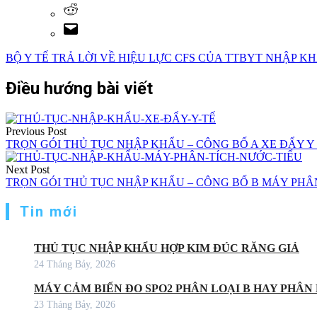
BỘ Y TẾ TRẢ LỜI VỀ HIỆU LỰC CFS CỦA TTBYT NHẬP K
Điều hướng bài viết
Previous Post
TRỌN GÓI THỦ TỤC NHẬP KHẨU – CÔNG BỐ A XE ĐẨY Y 
Next Post
TRỌN GÓI THỦ TỤC NHẬP KHẨU – CÔNG BỐ B MÁY PHÂN 
Tin mới
THỦ TỤC NHẬP KHẨU HỢP KIM ĐÚC RĂNG GIẢ
24 Tháng Bảy, 2026
MÁY CẢM BIẾN ĐO SPO2 PHÂN LOẠI B HAY PHÂN 
23 Tháng Bảy, 2026