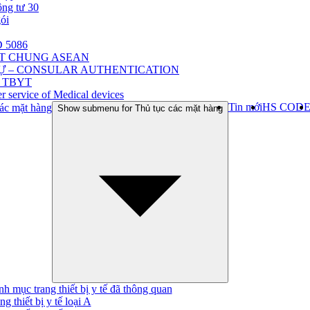
ông tư 30
gói
 5086
ẬT CHUNG ASEAN
Ự – CONSULAR AUTHENTICATION
 TBYT
r service of Medical devices
Tin mới
HS COD
ác mặt hàng
Show submenu for Thủ tục các mặt hàng
h mục trang thiết bị y tế đã thông quan
ng thiết bị y tế loại A