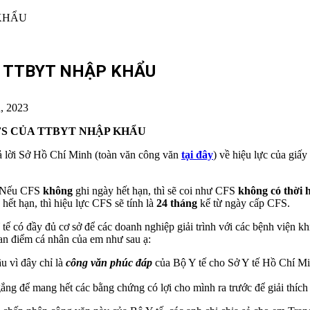
ỦA TTBYT NHẬP KHẨU
, 2023
CFS CỦA TTBYT NHẬP KHẨU
ả lời Sở Hồ Chí Minh (toàn văn công văn
tại đây
) về hiệu lực của giấ
 Nếu CFS
không
ghi ngày hết hạn, thì sẽ coi như CFS
không có thời 
hết hạn, thì hiệu lực CFS sẽ tính là
24 tháng
kể từ ngày cấp CFS.
tế có đầy đủ cơ sở để các doanh nghiệp giải trình với các bệnh viện k
uan điểm cá nhân của em như sau ạ:
u vì đây chỉ là
công văn phúc đáp
của Bộ Y tế cho Sở Y tế Hồ Chí Mi
ắng để mang hết các bằng chứng có lợi cho mình ra trước để giải thích 