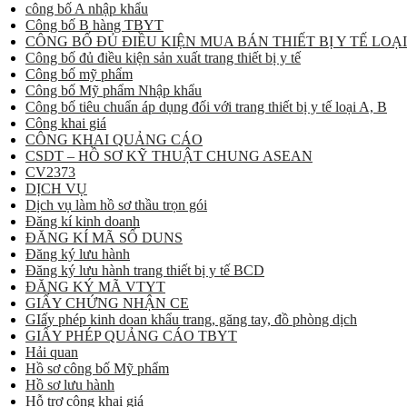
công bố A nhập khẩu
Công bố B hàng TBYT
CÔNG BỐ ĐỦ ĐIỀU KIỆN MUA BÁN THIẾT BỊ Y TẾ LOẠI
Công bố đủ điều kiện sản xuất trang thiết bị y tế
Công bố mỹ phẩm
Công bố Mỹ phẩm Nhập khẩu
Công bố tiêu chuẩn áp dụng đối với trang thiết bị y tế loại A, B
Công khai giá
CÔNG KHAI QUẢNG CÁO
CSDT – HỒ SƠ KỸ THUẬT CHUNG ASEAN
CV2373
DỊCH VỤ
Dịch vụ làm hồ sơ thầu trọn gói
Đăng kí kinh doanh
ĐĂNG KÍ MÃ SỐ DUNS
Đăng ký lưu hành
Đăng ký lưu hành trang thiết bị y tế BCD
ĐĂNG KÝ MÃ VTYT
GIẤY CHỨNG NHẬN CE
GIấy phép kinh doan khẩu trang, găng tay, đồ phòng dịch
GIẤY PHÉP QUẢNG CÁO TBYT
Hải quan
Hồ sơ công bố Mỹ phẩm
Hồ sơ lưu hành
Hỗ trợ công khai giá