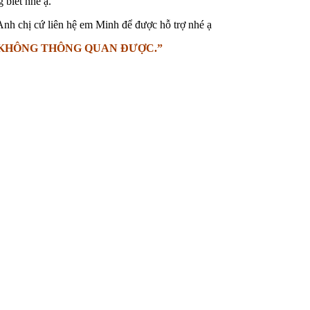
 biết nhé ạ.
nh chị cứ liên hệ em Minh để được hỗ trợ nhé ạ
A KHÔNG THÔNG QUAN ĐƯỢC.”