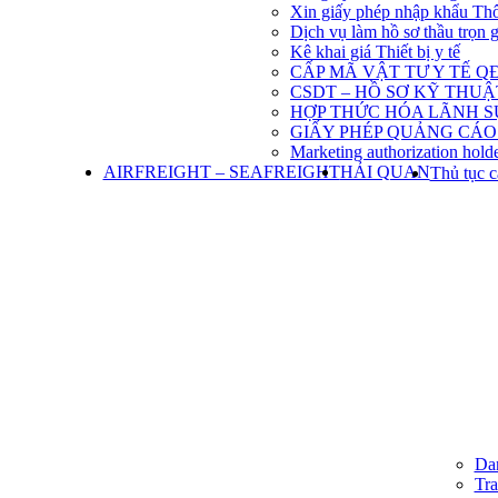
Xin giấy phép nhập khẩu Th
Dịch vụ làm hồ sơ thầu trọn 
Kê khai giá Thiết bị y tế
CẤP MÃ VẬT TƯ Y TẾ QĐ
CSDT – HỒ SƠ KỸ THU
HỢP THỨC HÓA LÃNH S
GIẤY PHÉP QUẢNG CÁO
Marketing authorization holde
AIRFREIGHT – SEAFREIGHT
HẢI QUAN
Thủ tục c
Dan
Tra