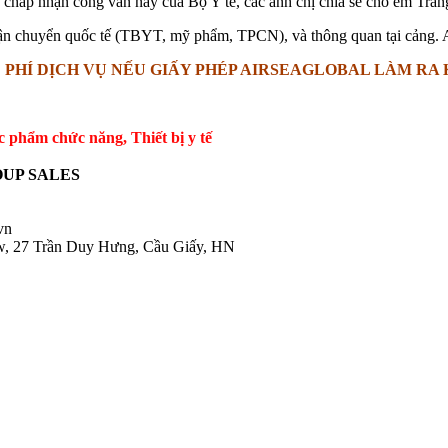
 chấp nhận công văn này của Bộ Y tế, các anh chị chia sẻ cho em Trang
vận chuyển quốc tế (TBYT, mỹ phẩm, TPCN), và thông quan tại cảng. A
 PHÍ DỊCH VỤ NẾU GIẤY PHÉP AIRSEAGLOBAL LÀM R
ẩm chức năng, Thiết bị y tế
UP SALES
.vn
ow, 27 Trần Duy Hưng, Cầu Giấy, HN