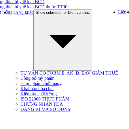
ng thiết bị y tế loại BCD
ng thiết bị y tế loại BCD thuộc TT30
 luật
Liên 
Dịch vụ khác
Show submenu for Dịch vụ khác
TƯ VẤN CO FORM E, AK, D, EAV GIẢM THUẾ
Công bố mỹ phẩm
Thực phẩm chức năng
Khai báo hóa chất
Kiểm tra chất lượng
ISO 22000 THỰC PHẨM
CHỨNG NHẬN FDA
ĐĂNG KÍ MÃ SỐ DUNS