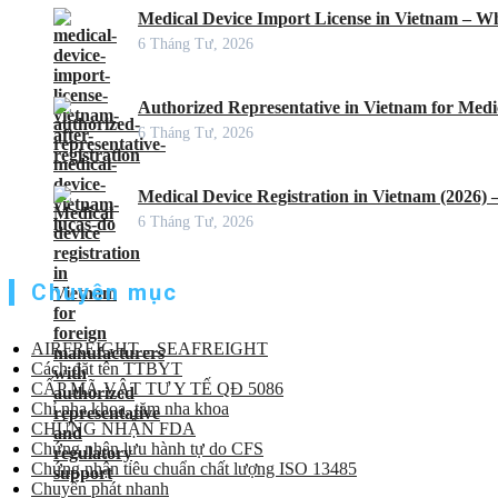
Medical Device Import License in Vietnam – Wh
6 Tháng Tư, 2026
Authorized Representative in Vietnam for Medic
6 Tháng Tư, 2026
Medical Device Registration in Vietnam (2026)
6 Tháng Tư, 2026
Chuyên mục
AIRFREIGHT – SEAFREIGHT
Cách đặt tên TTBYT
CẤP MÃ VẬT TƯ Y TẾ QĐ 5086
Chỉ nha khoa, tăm nha khoa
CHỨNG NHẬN FDA
Chứng nhận lưu hành tự do CFS
Chứng nhận tiêu chuẩn chất lượng ISO 13485
Chuyển phát nhanh