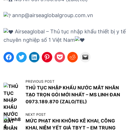
annp@airseaglobalgroup.com.vn
Airseaglobal – Thủ tục nhập khẩu thiết bị y tế
chuyên nghiệp số 1 Việt Nam
Đ
PREVIOUS POST
THỦ TỤC NHẬP KHẨU NƯỚC MẮT NHÂN
i
TẠO TRỌN GÓI MỚI NHẤT – MS LINH ĐAN
ề
0973.189.870 (ZALO/TEL)
u
NEXT POST
h
MỨC PHẠT KHI KHÔNG KÊ KHAI, CÔNG
ư
KHAI, NIÊM YẾT GIÁ TBYT – EM TRUNG