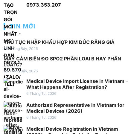
ớ
0973.353.207
n
g
TIN MỚI
b
à
THỦ TỤC NHẬP KHẨU HỢP KIM ĐÚC RĂNG GIẢ
i
24 Tháng Bảy, 2026
v
MÁY CẢM BIẾN ĐO SPO2 PHÂN LOẠI B HAY PHÂN
LOẠI C?
i
23 Tháng Bảy, 2026
ế
Medical Device Import License in Vietnam –
t
What Happens After Registration?
6 Tháng Tư, 2026
Authorized Representative in Vietnam for
Medical Devices (2026)
6 Tháng Tư, 2026
Medical Device Registration in Vietnam