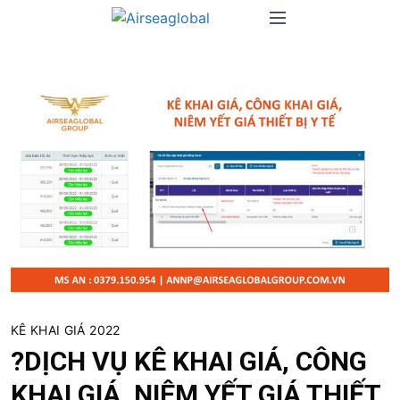
S
M
k
e
i
n
p
u
t
o
c
o
n
t
e
n
t
KÊ KHAI GIÁ 2022
?DỊCH VỤ KÊ KHAI GIÁ, CÔNG
KHAI GIÁ, NIÊM YẾT GIÁ THIẾT