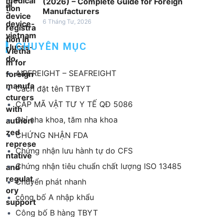
(2026) – Complete Guide for Foreign
Manufacturers
6 Tháng Tư, 2026
CHUYÊN MỤC
AIRFREIGHT – SEAFREIGHT
Cách đặt tên TTBYT
CẤP MÃ VẬT TƯ Y TẾ QĐ 5086
Chỉ nha khoa, tăm nha khoa
CHỨNG NHẬN FDA
Chứng nhận lưu hành tự do CFS
Chứng nhận tiêu chuẩn chất lượng ISO 13485
Chuyển phát nhanh
công bố A nhập khẩu
Công bố B hàng TBYT