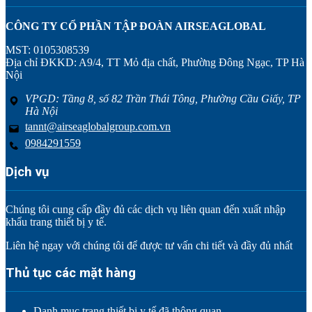
CÔNG TY CỔ PHẦN TẬP ĐOÀN AIRSEAGLOBAL
MST: 0105308539
Địa chỉ ĐKKD: A9/4, TT Mỏ địa chất, Phường Đông Ngạc, TP Hà
Nội
VPGD: Tầng 8, số 82 Trần Thái Tông, Phường Cầu Giấy, TP
Hà Nội
tannt@airseaglobalgroup.com.vn
0984291559
Dịch vụ
Chúng tôi cung cấp đầy đủ các dịch vụ liên quan đến xuất nhập
khẩu trang thiết bị y tế.
Liên hệ ngay với chúng tôi để được tư vấn chi tiết và đầy đủ nhất
Thủ tục các mặt hàng
Danh mục trang thiết bị y tế đã thông quan