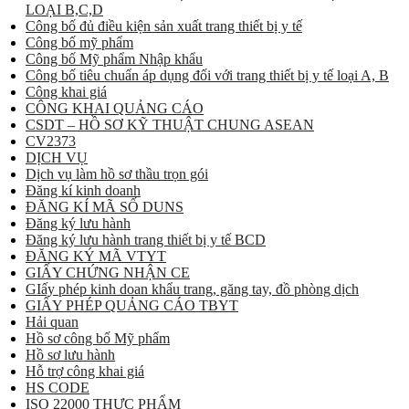
LOẠI B,C,D
Công bố đủ điều kiện sản xuất trang thiết bị y tế
Công bố mỹ phẩm
Công bố Mỹ phẩm Nhập khẩu
Công bố tiêu chuẩn áp dụng đối với trang thiết bị y tế loại A, B
Công khai giá
CÔNG KHAI QUẢNG CÁO
CSDT – HỒ SƠ KỸ THUẬT CHUNG ASEAN
CV2373
DỊCH VỤ
Dịch vụ làm hồ sơ thầu trọn gói
Đăng kí kinh doanh
ĐĂNG KÍ MÃ SỐ DUNS
Đăng ký lưu hành
Đăng ký lưu hành trang thiết bị y tế BCD
ĐĂNG KÝ MÃ VTYT
GIẤY CHỨNG NHẬN CE
GIấy phép kinh doan khẩu trang, găng tay, đồ phòng dịch
GIẤY PHÉP QUẢNG CÁO TBYT
Hải quan
Hồ sơ công bố Mỹ phẩm
Hồ sơ lưu hành
Hỗ trợ công khai giá
HS CODE
ISO 22000 THỰC PHẨM