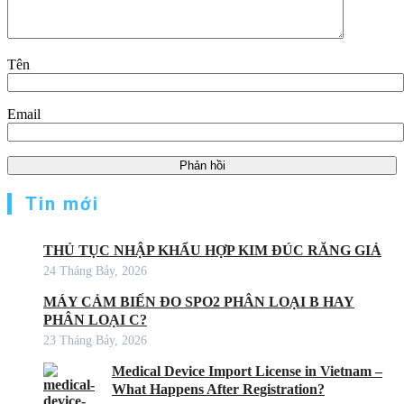
Tên
Email
Tin mới
THỦ TỤC NHẬP KHẨU HỢP KIM ĐÚC RĂNG GIẢ
24 Tháng Bảy, 2026
MÁY CẢM BIẾN ĐO SPO2 PHÂN LOẠI B HAY
PHÂN LOẠI C?
23 Tháng Bảy, 2026
Medical Device Import License in Vietnam –
What Happens After Registration?