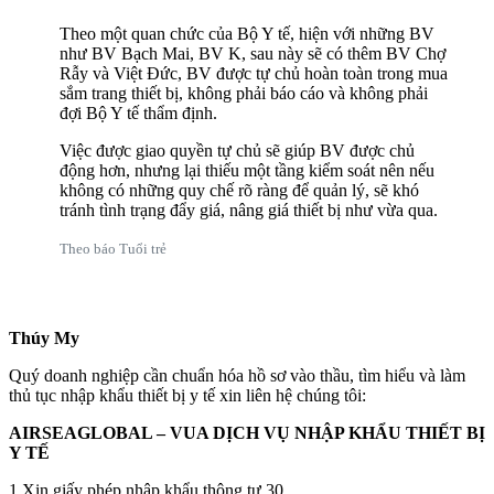
Theo một quan chức của Bộ Y tế, hiện với những BV
như BV Bạch Mai, BV K, sau này sẽ có thêm BV Chợ
Rẫy và Việt Đức, BV được tự chủ hoàn toàn trong mua
sắm trang thiết bị, không phải báo cáo và không phải
đợi Bộ Y tế thẩm định.
Việc được giao quyền tự chủ sẽ giúp BV được chủ
động hơn, nhưng lại thiếu một tầng kiểm soát nên nếu
không có những quy chế rõ ràng để quản lý, sẽ khó
tránh tình trạng đẩy giá, nâng giá thiết bị như vừa qua.
Theo báo Tuổi trẻ
Thúy My
Quý doanh nghiệp cần chuẩn hóa hồ sơ vào thầu, tìm hiểu và làm
thủ tục nhập khẩu thiết bị y tế xin liên hệ chúng tôi:
AIRSEAGLOBAL – VUA DỊCH VỤ NHẬP KHẨU THIẾT BỊ
Y TẾ
1.Xin giấy phép nhập khẩu thông tư 30