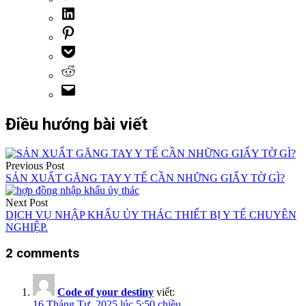
Điều hướng bài viết
Previous Post
SẢN XUẤT GĂNG TAY Y TẾ CẦN NHỮNG GIẤY TỜ GÌ?
Next Post
DỊCH VỤ NHẬP KHẨU ỦY THÁC THIẾT BỊ Y TẾ CHUYÊN
NGHIỆP.
2 comments
Code of your destiny
viết:
16 Tháng Tư, 2025 lúc 5:50 chiều