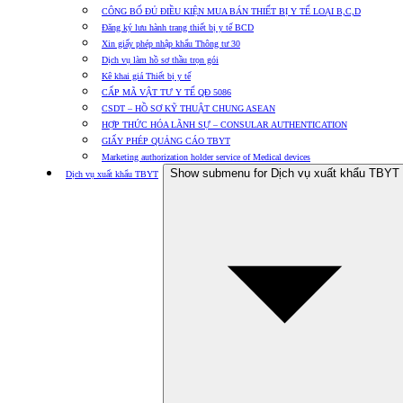
CÔNG BỐ ĐỦ ĐIỀU KIỆN MUA BÁN THIẾT BỊ Y TẾ LOẠI B,C,D
Đăng ký lưu hành trang thiết bị y tế BCD
Xin giấy phép nhập khẩu Thông tư 30
Dịch vụ làm hồ sơ thầu trọn gói
Kê khai giá Thiết bị y tế
CẤP MÃ VẬT TƯ Y TẾ QĐ 5086
CSDT – HỒ SƠ KỸ THUẬT CHUNG ASEAN
HỢP THỨC HÓA LÃNH SỰ – CONSULAR AUTHENTICATION
GIẤY PHÉP QUẢNG CÁO TBYT
Marketing authorization holder service of Medical devices
Show submenu for Dịch vụ xuất khẩu TBYT
Dịch vụ xuất khẩu TBYT