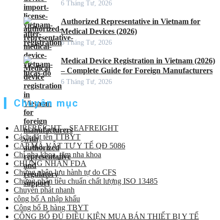
6 Tháng Tư, 2026
Authorized Representative in Vietnam for
Medical Devices (2026)
6 Tháng Tư, 2026
Medical Device Registration in Vietnam (2026)
– Complete Guide for Foreign Manufacturers
6 Tháng Tư, 2026
Chuyên mục
AIRFREIGHT – SEAFREIGHT
Cách đặt tên TTBYT
CẤP MÃ VẬT TƯ Y TẾ QĐ 5086
Chỉ nha khoa, tăm nha khoa
CHỨNG NHẬN FDA
Chứng nhận lưu hành tự do CFS
Chứng nhận tiêu chuẩn chất lượng ISO 13485
Chuyển phát nhanh
công bố A nhập khẩu
Công bố B hàng TBYT
CÔNG BỐ ĐỦ ĐIỀU KIỆN MUA BÁN THIẾT BỊ Y TẾ