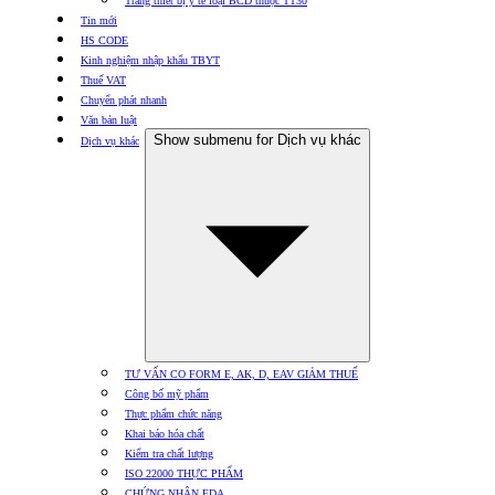
Trang thiết bị y tế loại BCD thuộc TT30
Tin mới
HS CODE
Kinh nghiệm nhập khẩu TBYT
Thuế VAT
Chuyển phát nhanh
Văn bản luật
Show submenu for Dịch vụ khác
Dịch vụ khác
TƯ VẤN CO FORM E, AK, D, EAV GIẢM THUẾ
Công bố mỹ phẩm
Thực phẩm chức năng
Khai báo hóa chất
Kiểm tra chất lượng
ISO 22000 THỰC PHẨM
CHỨNG NHẬN FDA