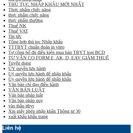
THỦ TỤC NHẬP KHẨU MỚI NHẤT
Thực phẩm chức năng
thực phẩm chức năng
thực phẩm thường
Thuế NK
Thuế VAT
Tin tức
Tổng hợp thủ tục Nhập khẩu
TTTBYT chuẩn đoán in vitro
Tự công bố đủ điều kiện mua bán TBYT loại BCD
TƯ VẤN CO FORM E, AK, D, EAV GIẢM THUẾ
Tuyển dụng
ỦY quyền lưu hành
Uỷ quyền lưu hành để nhập khẩu
Ủy quyền lưu hành để nhập khẩu
Văn bản chỉ đạo điều hành
VĂN BẢN LUẬT
Văn bản pháp luật
Văn bản pháp quy
vào thầu ttbyt
Xin giấy phép nhập khẩu Thông tư 30
xuất khẩu khẩu trang
Liên hệ