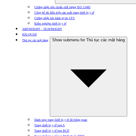
Chứng nhận tiêu chuẩn chất lượng ISO 13485
Công bố đủ điều kiện sản xuất trang thiết bị y tế
Chứng nhận lưu hành tự do CFS
Kiểm nghiệm thiết bị y tế
AIRFREIGHT – SEAFREIGHT
HẢI QUAN
Show submenu for Thủ tục các mặt hàng
Thủ tục các mặt hàng
Danh mục trang thiết bị y tế đã thông quan
Trang thiết bị y tế loại A
Trang thiết bị y tế loại BCD