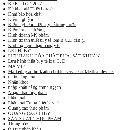
Kê Khai Giá 2022
Kê khai giá Thiết bị y tế
Khai báo hóa chất
Kiểm nghiệm
Kiểm nghiệm thiết bị y tế trong nước
Kiểm tra chất lượng
Kinh doanh Mỹ phẩm
Kinh doanh thiết bị y tế loại B,C,D cần gì
Kinh nghiệm nhập hàng y tế
LỆ PHÍ BYT
LƯU HÀNH HÓA CHẤT RỬA, SÁT KHUẨN
Lưu hành thiết bị y tế loại C, D
MÃ VTYT
Marketing authorization holder service of Medical devices
nhãn hàng hóa
Nhãn khoa
nhập khẩu hàng chính ngạch
Nhập khẩu mỹ phẩm
Phân loại
Phân loại Trang thiết bị y tế
Quảng cáo thực phẩm
QUẢNG CÁO TTBYT
SẢN XUẤT THỰC PHẨM
Thông báo
thủ tục nhập khẩu