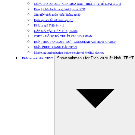
CÔNG BỐ ĐỦ ĐIỀU KIỆN MUA BÁN THIẾT BỊ Y TẾ LOẠI B,C,D
Đăng ký lưu hành trang thiết bị y tế BCD
Xin giấy phép nhập khẩu Thông tư 30
Dịch vụ làm hồ sơ thầu trọn gói
Kê khai giá Thiết bị y tế
CẤP MÃ VẬT TƯ Y TẾ QĐ 5086
CSDT – HỒ SƠ KỸ THUẬT CHUNG ASEAN
HỢP THỨC HÓA LÃNH SỰ – CONSULAR AUTHENTICATION
GIẤY PHÉP QUẢNG CÁO TBYT
Marketing authorization holder service of Medical devices
Show submenu for Dịch vụ xuất khẩu TBYT
Dịch vụ xuất khẩu TBYT