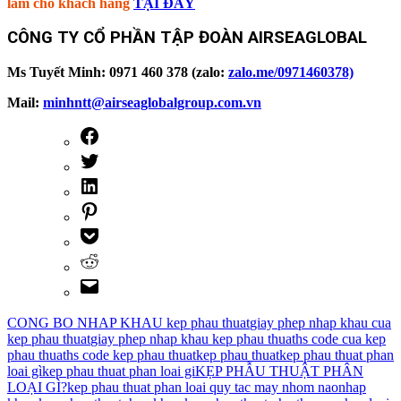
làm cho khách hàng
TẠI ĐÂY
CÔNG TY CỔ PHẦN TẬP ĐOÀN AIRSEAGLOBAL
Ms Tuyết Minh: 0971 460 378 (zalo:
zalo.me/0971460378)
Mail:
minhntt@airseaglobalgroup.com.vn
CONG BO NHAP KHAU kep phau thuat
giay phep nhap khau cua
kep phau thuat
giay phep nhap khau kep phau thuat
hs code cua kep
phau thuat
hs code kep phau thuat
kep phau thuat
kep phau thuat phan
loai gì
kep phau thuat phan loai gi
KẸP PHẪU THUẬT PHÂN
LOẠI GÌ?
kep phau thuat phan loai quy tac may nhom nao
nhap