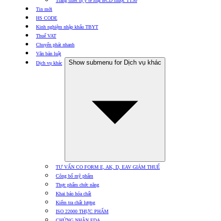
Trang thiết bị y tế loại BCD thuộc TT30
Tin mới
HS CODE
Kinh nghiệm nhập khẩu TBYT
Thuế VAT
Chuyển phát nhanh
Văn bản luật
Show submenu for Dịch vụ khác
Dịch vụ khác
TƯ VẤN CO FORM E, AK, D, EAV GIẢM THUẾ
Công bố mỹ phẩm
Thực phẩm chức năng
Khai báo hóa chất
Kiểm tra chất lượng
ISO 22000 THỰC PHẨM
CHỨNG NHẬN FDA