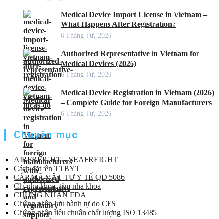
Medical Device Import License in Vietnam –
What Happens After Registration?
6 Tháng Tư, 2026
Authorized Representative in Vietnam for
Medical Devices (2026)
6 Tháng Tư, 2026
Medical Device Registration in Vietnam (2026)
– Complete Guide for Foreign Manufacturers
6 Tháng Tư, 2026
Chuyên mục
AIRFREIGHT – SEAFREIGHT
Cách đặt tên TTBYT
CẤP MÃ VẬT TƯ Y TẾ QĐ 5086
Chỉ nha khoa, tăm nha khoa
CHỨNG NHẬN FDA
Chứng nhận lưu hành tự do CFS
Chứng nhận tiêu chuẩn chất lượng ISO 13485