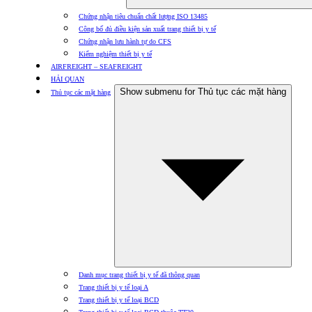
Chứng nhận tiêu chuẩn chất lượng ISO 13485
Công bố đủ điều kiện sản xuất trang thiết bị y tế
Chứng nhận lưu hành tự do CFS
Kiểm nghiệm thiết bị y tế
AIRFREIGHT – SEAFREIGHT
HẢI QUAN
Show submenu for Thủ tục các mặt hàng
Thủ tục các mặt hàng
Danh mục trang thiết bị y tế đã thông quan
Trang thiết bị y tế loại A
Trang thiết bị y tế loại BCD