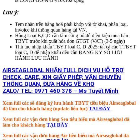
Lưu ý:
Tem nhãn trên hàng hoá phải khớp với tờ khai, phân loại,
invoice khi thông quan hàng tại VN.
Hàng Loại B,C,D cần làm công bố đủ điều kiện mua bán
TBYT trước khi xuất hóa đơn GTGT (VAT) (3-5 ngày)
Thủ tục nhập khẩu TBYT loại C, D 2025: tất cả các TTBYT
loại C, D để nhập khẩu đều cần ĐĂNG KÝ SỐ LƯU
HÀNH LƯU HÀNH
AIRSEAGLOBAL NHẬN FULL DỊCH VỤ HỖ TRỢ
CHECK, CARE, XIN GIẤY PHÉP, VẬN CHUYỂN
THÔNG QUAN, ĐƯA HÀNG VỀ KHO
ZALO/ TEL: 0971 460 378 – Ms Tuyết Minh
Xem full các số đăng ký lưu hành TBYT tiêu biểu Airseaglobal
đã làm cho khách hàng (update liên tục)
TẠI ĐÂY
Xem full các vận đơn hàng Sea tiêu biểu mà Airseaglobal đã
làm cho khách hàng
TẠI ĐÂY
Xem full các vận đơn hàng Air tiêu biểu mà Airseaglobal đã