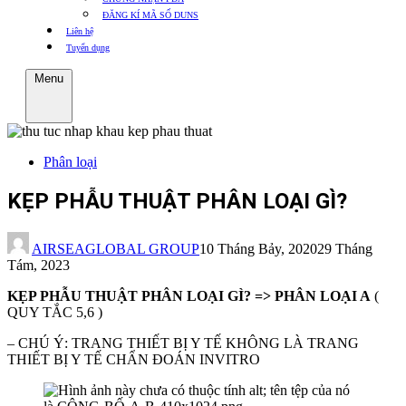
ĐĂNG KÍ MÃ SỐ DUNS
Liên hệ
Tuyển dụng
Menu
Phân loại
KẸP PHẪU THUẬT PHÂN LOẠI GÌ?
AIRSEAGLOBAL GROUP
10 Tháng Bảy, 2020
29 Tháng
Tám, 2023
KẸP PHẪU THUẬT PHÂN LOẠI GÌ? => PHÂN LOẠI A
(
QUY TẮC 5,6 )
– CHÚ Ý: TRANG THIẾT BỊ Y TẾ KHÔNG LÀ TRANG
THIẾT BỊ Y TẾ CHẨN ĐOÁN INVITRO