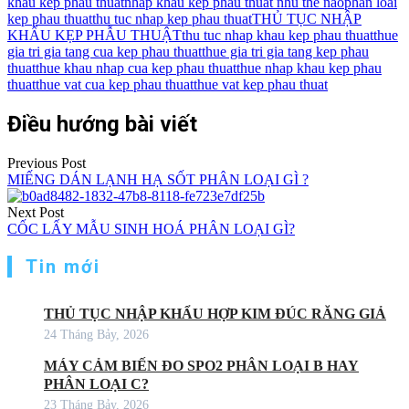
khau kep phau thuat
nhap khau kep phau thuat nhu the nao
phan loai
kep phau thuat
thu tuc nhap kep phau thuat
THỦ TỤC NHẬP
KHẨU KẸP PHẪU THUẬT
thu tuc nhap khau kep phau thuat
thue
gia tri gia tang cua kep phau thuat
thue gia tri gia tang kep phau
thuat
thue khau nhap cua kep phau thuat
thue nhap khau kep phau
thuat
thue vat cua kep phau thuat
thue vat kep phau thuat
Điều hướng bài viết
Previous Post
MIẾNG DÁN LẠNH HẠ SỐT PHÂN LOẠI GÌ ?
Next Post
CỐC LẤY MẪU SINH HOÁ PHÂN LOẠI GÌ?
Tin mới
THỦ TỤC NHẬP KHẨU HỢP KIM ĐÚC RĂNG GIẢ
24 Tháng Bảy, 2026
MÁY CẢM BIẾN ĐO SPO2 PHÂN LOẠI B HAY
PHÂN LOẠI C?
23 Tháng Bảy, 2026