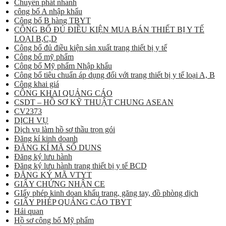
Chuyển phát nhanh
công bố A nhập khẩu
Công bố B hàng TBYT
CÔNG BỐ ĐỦ ĐIỀU KIỆN MUA BÁN THIẾT BỊ Y TẾ
LOẠI B,C,D
Công bố đủ điều kiện sản xuất trang thiết bị y tế
Công bố mỹ phẩm
Công bố Mỹ phẩm Nhập khẩu
Công bố tiêu chuẩn áp dụng đối với trang thiết bị y tế loại A, B
Công khai giá
CÔNG KHAI QUẢNG CÁO
CSDT – HỒ SƠ KỸ THUẬT CHUNG ASEAN
CV2373
DỊCH VỤ
Dịch vụ làm hồ sơ thầu trọn gói
Đăng kí kinh doanh
ĐĂNG KÍ MÃ SỐ DUNS
Đăng ký lưu hành
Đăng ký lưu hành trang thiết bị y tế BCD
ĐĂNG KÝ MÃ VTYT
GIẤY CHỨNG NHẬN CE
GIấy phép kinh doan khẩu trang, găng tay, đồ phòng dịch
GIẤY PHÉP QUẢNG CÁO TBYT
Hải quan
Hồ sơ công bố Mỹ phẩm