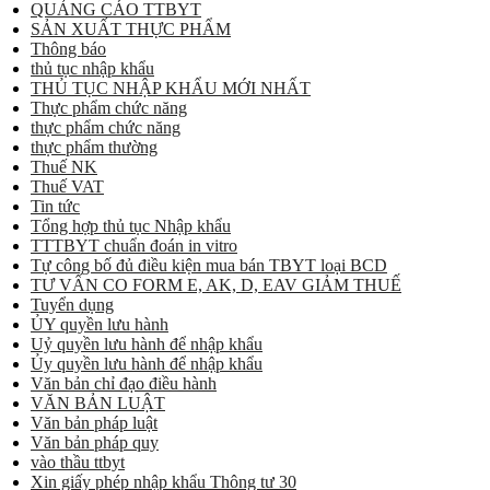
QUẢNG CÁO TTBYT
SẢN XUẤT THỰC PHẨM
Thông báo
thủ tục nhập khẩu
THỦ TỤC NHẬP KHẨU MỚI NHẤT
Thực phẩm chức năng
thực phẩm chức năng
thực phẩm thường
Thuế NK
Thuế VAT
Tin tức
Tổng hợp thủ tục Nhập khẩu
TTTBYT chuẩn đoán in vitro
Tự công bố đủ điều kiện mua bán TBYT loại BCD
TƯ VẤN CO FORM E, AK, D, EAV GIẢM THUẾ
Tuyển dụng
ỦY quyền lưu hành
Uỷ quyền lưu hành để nhập khẩu
Ủy quyền lưu hành để nhập khẩu
Văn bản chỉ đạo điều hành
VĂN BẢN LUẬT
Văn bản pháp luật
Văn bản pháp quy
vào thầu ttbyt
Xin giấy phép nhập khẩu Thông tư 30