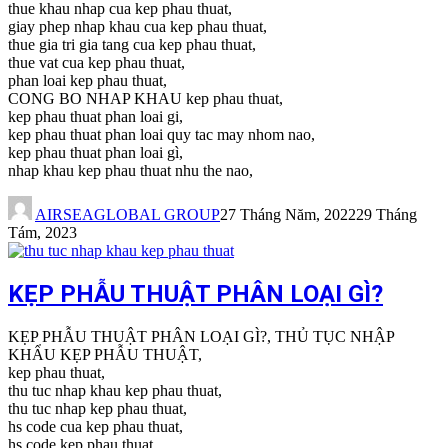
thue khau nhap cua kep phau thuat,
giay phep nhap khau cua kep phau thuat,
thue gia tri gia tang cua kep phau thuat,
thue vat cua kep phau thuat,
phan loai kep phau thuat,
CONG BO NHAP KHAU kep phau thuat,
kep phau thuat phan loai gi,
kep phau thuat phan loai quy tac may nhom nao,
kep phau thuat phan loai gì,
nhap khau kep phau thuat nhu the nao,
AIRSEAGLOBAL GROUP
27 Tháng Năm, 2022
29 Tháng
Tám, 2023
KẸP PHẪU THUẬT PHÂN LOẠI GÌ?
KẸP PHẪU THUẬT PHÂN LOẠI GÌ?, THỦ TỤC NHẬP
KHẨU KẸP PHẪU THUẬT,
kep phau thuat,
thu tuc nhap khau kep phau thuat,
thu tuc nhap kep phau thuat,
hs code cua kep phau thuat,
hs code kep phau thuat,