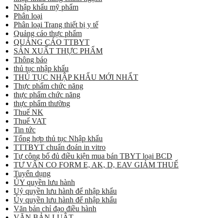
Nhập khẩu mỹ phẩm
Phân loại
Phân loại Trang thiết bị y tế
Quảng cáo thực phẩm
QUẢNG CÁO TTBYT
SẢN XUẤT THỰC PHẨM
Thông báo
thủ tục nhập khẩu
THỦ TỤC NHẬP KHẨU MỚI NHẤT
Thực phẩm chức năng
thực phẩm chức năng
thực phẩm thường
Thuế NK
Thuế VAT
Tin tức
Tổng hợp thủ tục Nhập khẩu
TTTBYT chuẩn đoán in vitro
Tự công bố đủ điều kiện mua bán TBYT loại BCD
TƯ VẤN CO FORM E, AK, D, EAV GIẢM THUẾ
Tuyển dụng
ỦY quyền lưu hành
Uỷ quyền lưu hành để nhập khẩu
Ủy quyền lưu hành để nhập khẩu
Văn bản chỉ đạo điều hành
VĂN BẢN LUẬT