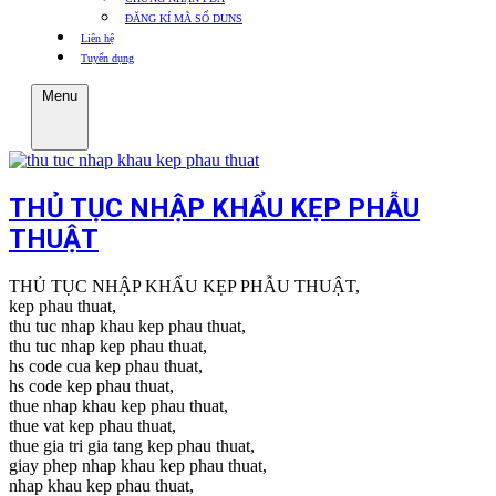
ĐĂNG KÍ MÃ SỐ DUNS
Liên hệ
Tuyển dụng
Menu
THỦ TỤC NHẬP KHẨU KẸP PHẪU
THUẬT
THỦ TỤC NHẬP KHẨU KẸP PHẪU THUẬT,
kep phau thuat,
thu tuc nhap khau kep phau thuat,
thu tuc nhap kep phau thuat,
hs code cua kep phau thuat,
hs code kep phau thuat,
thue nhap khau kep phau thuat,
thue vat kep phau thuat,
thue gia tri gia tang kep phau thuat,
giay phep nhap khau kep phau thuat,
nhap khau kep phau thuat,