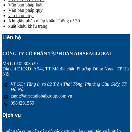
Văn bản pháp luật
Văn bản pháp quy
vào thầu ttbyt
Xin giấy phép nhập khẩu Thông tư 30
xuất khẩu khẩu trang
Liên hệ
CÔNG TY CỔ PHẦN TẬP ĐOÀN AIRSEAGLOBAL
MST: 0105308539
Địa chỉ ĐKKD: A9/4, TT Mỏ địa chất, Phường Đông Ngạc, TP Hà
Nội
VPGD: Tầng 8, số 82 Trần Thái Tông, Phường Cầu Giấy, TP
Hà Nội
tannt@airseaglobalgroup.com.vn
0984291559
Dịch vụ
Chúng tôi cung cấp đầy đủ các dịch vụ liên quan đến xuất nhập