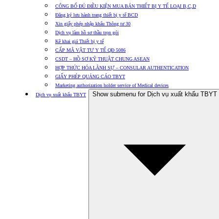
CÔNG BỐ ĐỦ ĐIỀU KIỆN MUA BÁN THIẾT BỊ Y TẾ LOẠI B,C,D
Đăng ký lưu hành trang thiết bị y tế BCD
Xin giấy phép nhập khẩu Thông tư 30
Dịch vụ làm hồ sơ thầu trọn gói
Kê khai giá Thiết bị y tế
CẤP MÃ VẬT TƯ Y TẾ QĐ 5086
CSDT – HỒ SƠ KỸ THUẬT CHUNG ASEAN
HỢP THỨC HÓA LÃNH SỰ – CONSULAR AUTHENTICATION
GIẤY PHÉP QUẢNG CÁO TBYT
Marketing authorization holder service of Medical devices
Show submenu for Dịch vụ xuất khẩu TBYT
Dịch vụ xuất khẩu TBYT