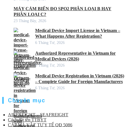
MÁY CẢM BIẾN ĐO SPO2 PHÂN LOẠI B HAY
PHÂN LOẠI C?
23 Tháng Bảy, 2026
Medical Device Import License in Vietnam –
What Happens After Registration?
6 Tháng Tư, 2026
Authorized Representative in Vietnam for
Medical Devices (2026)
6 Tháng Tư, 2026
Medical Device Registration in Vietnam (2026)
– Complete Guide for Foreign Manufacturers
6 Tháng Tư, 2026
Chuyên mục
AIRFREIGHT – SEAFREIGHT
Cách đặt tên TTBYT
CẤP MÃ VẬT TƯ Y TẾ QĐ 5086