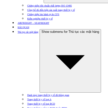
Chứng nhận tiêu chuẩn chất lượng ISO 13485
Công bố đủ điều kiện sản xuất trang thiết bị y tế
Chứng nhận lưu hành tự do CFS
Kiểm nghiệm thiết bị y tế
AIRFREIGHT – SEAFREIGHT
HẢI QUAN
Show submenu for Thủ tục các mặt hàng
Thủ tục các mặt hàng
Danh mục trang thiết bị y tế đã thông quan
Trang thiết bị y tế loại A
Trang thiết bị y tế loại BCD