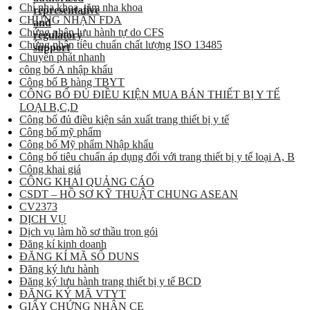
Chỉ nha khoa, tăm nha khoa
CHỨNG NHẬN FDA
Chứng nhận lưu hành tự do CFS
Chứng nhận tiêu chuẩn chất lượng ISO 13485
Chuyển phát nhanh
công bố A nhập khẩu
Công bố B hàng TBYT
CÔNG BỐ ĐỦ ĐIỀU KIỆN MUA BÁN THIẾT BỊ Y TẾ
LOẠI B,C,D
Công bố đủ điều kiện sản xuất trang thiết bị y tế
Công bố mỹ phẩm
Công bố Mỹ phẩm Nhập khẩu
Công bố tiêu chuẩn áp dụng đối với trang thiết bị y tế loại A, B
Công khai giá
CÔNG KHAI QUẢNG CÁO
CSDT – HỒ SƠ KỸ THUẬT CHUNG ASEAN
CV2373
DỊCH VỤ
Dịch vụ làm hồ sơ thầu trọn gói
Đăng kí kinh doanh
ĐĂNG KÍ MÃ SỐ DUNS
Đăng ký lưu hành
Đăng ký lưu hành trang thiết bị y tế BCD
ĐĂNG KÝ MÃ VTYT
GIẤY CHỨNG NHẬN CE