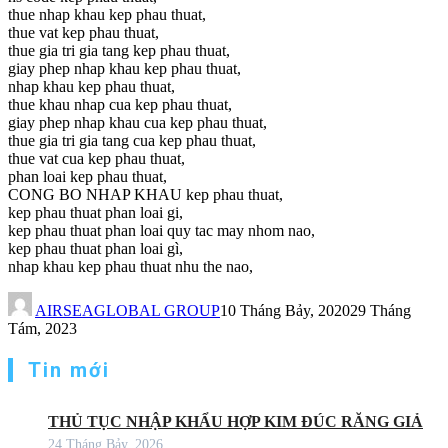
thue nhap khau kep phau thuat,
thue vat kep phau thuat,
thue gia tri gia tang kep phau thuat,
giay phep nhap khau kep phau thuat,
nhap khau kep phau thuat,
thue khau nhap cua kep phau thuat,
giay phep nhap khau cua kep phau thuat,
thue gia tri gia tang cua kep phau thuat,
thue vat cua kep phau thuat,
phan loai kep phau thuat,
CONG BO NHAP KHAU kep phau thuat,
kep phau thuat phan loai gi,
kep phau thuat phan loai quy tac may nhom nao,
kep phau thuat phan loai gì,
nhap khau kep phau thuat nhu the nao,
AIRSEAGLOBAL GROUP
10 Tháng Bảy, 2020
29 Tháng
Tám, 2023
Tin mới
THỦ TỤC NHẬP KHẨU HỢP KIM ĐÚC RĂNG GIẢ
24 Tháng Bảy, 2026