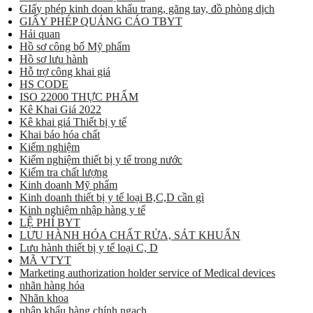
GIấy phép kinh doan khẩu trang, găng tay, đồ phòng dịch
GIẤY PHÉP QUẢNG CÁO TBYT
Hải quan
Hồ sơ công bố Mỹ phẩm
Hồ sơ lưu hành
Hỗ trợ công khai giá
HS CODE
ISO 22000 THỰC PHẨM
Kê Khai Giá 2022
Kê khai giá Thiết bị y tế
Khai báo hóa chất
Kiểm nghiệm
Kiểm nghiệm thiết bị y tế trong nước
Kiểm tra chất lượng
Kinh doanh Mỹ phẩm
Kinh doanh thiết bị y tế loại B,C,D cần gì
Kinh nghiệm nhập hàng y tế
LỆ PHÍ BYT
LƯU HÀNH HÓA CHẤT RỬA, SÁT KHUẨN
Lưu hành thiết bị y tế loại C, D
MÃ VTYT
Marketing authorization holder service of Medical devices
nhãn hàng hóa
Nhãn khoa
nhập khẩu hàng chính ngạch