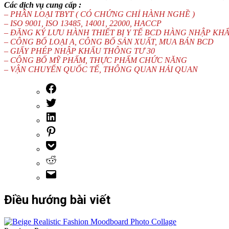
Các dịch vụ cung cấp :
– PHÂN LOẠI TBYT ( CÓ CHỨNG CHỈ HÀNH NGHỀ )
– ISO 9001, ISO 13485, 14001, 22000, HACCP
– ĐĂNG KÝ LƯU HÀNH THIẾT BỊ Y TẾ BCD HÀNG NHẬP KHẨ
– CÔNG BỐ LOẠI A, CÔNG BỐ SẢN XUẤT, MUA BÁN BCD
– GIẤY PHÉP NHẬP KHẨU THÔNG TƯ 30
– CÔNG BỐ MỸ PHẨM, THỰC PHẨM CHỨC NĂNG
– VẬN CHUYỂN QUỐC TẾ, THÔNG QUAN HẢI QUAN
Điều hướng bài viết