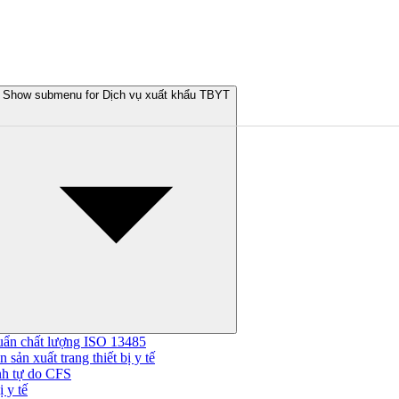
Show submenu for Dịch vụ xuất khẩu TBYT
uẩn chất lượng ISO 13485
 sản xuất trang thiết bị y tế
nh tự do CFS
 y tế