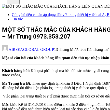
Công bố tiêu chuẩn áp dụng đối với trang thiết bị y tế loại A, B
Tin tức
MỘT SỐ THẮC MẮC CỦA KHÁCH HÀN
– Mr Trung 0973.353.207
AIRSEAGLOBAL GROUP
13 Tháng Mười, 2021
11 Tháng Tư,
Một số câu hỏi của khách hàng liên quan đến thủ tục nhập khẩu
Khách hàng hỏi:
Kết quả phân loại mà bên đối tác nước ngoài cung c
được không.
Mr Trung trả lời
: Theo quy định tại khoản 3 Điều 1 Nghị định 169?20
đã công bố đủ điều kiện phân loại trang thiết bị y tế theo quy định tạ
Việc phân loại trang thiết bị y tế phải được thực hiện bởi cơ sở đủ đi
Mặc khác Kể từ 31/12/2018 theo điểm a khoản 2 điều 4 nghị định 16
khi nhập về đều phải thực hiện phân loại tại các đơn vị đủ điều kiện 