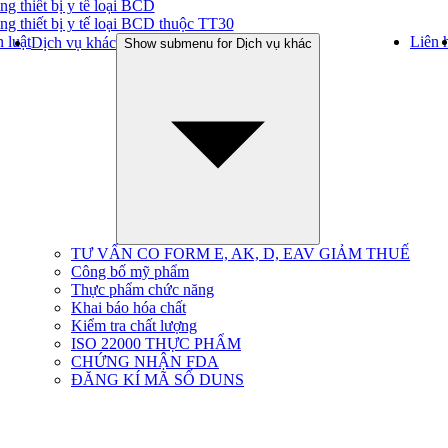
ng thiết bị y tế loại BCD
ng thiết bị y tế loại BCD thuộc TT30
 luật
Liên 
Dịch vụ khác
Show submenu for Dịch vụ khác
TƯ VẤN CO FORM E, AK, D, EAV GIẢM THUẾ
Công bố mỹ phẩm
Thực phẩm chức năng
Khai báo hóa chất
Kiểm tra chất lượng
ISO 22000 THỰC PHẨM
CHỨNG NHẬN FDA
ĐĂNG KÍ MÃ SỐ DUNS