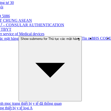
ông tư 30
gói
 5086
ẬT CHUNG ASEAN
Ự – CONSULAR AUTHENTICATION
 TBYT
r service of Medical devices
Tin mới
HS COD
ác mặt hàng
Show submenu for Thủ tục các mặt hàng
h mục trang thiết bị y tế đã thông quan
ng thiết bị y tế loại A