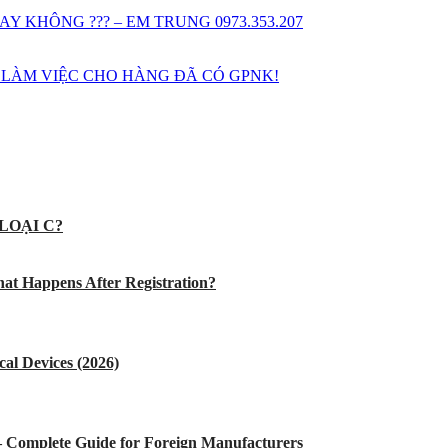
 KHÔNG ??? – EM TRUNG 0973.353.207
 LÀM VIỆC CHO HÀNG ĐÃ CÓ GPNK!
LOẠI C?
at Happens After Registration?
al Devices (2026)
 – Complete Guide for Foreign Manufacturers