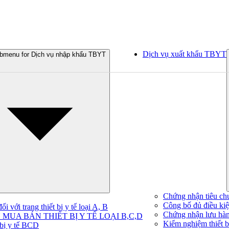
Dịch vụ xuất khẩu TBYT
bmenu for Dịch vụ nhập khẩu TBYT
Chứng nhận tiêu ch
Công bố đủ điều kiện
 với trang thiết bị y tế loại A, B
Chứng nhận lưu hà
MUA BÁN THIẾT BỊ Y TẾ LOẠI B,C,D
Kiểm nghiệm thiết bị
 bị y tế BCD