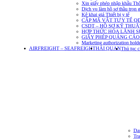
Xin giấy phép nhập khẩu Th
Dịch vụ làm hồ sơ thầu trọn 
Kê khai giá Thiết bị y tế
CẤP MÃ VẬT TƯ Y TẾ QĐ
CSDT – HỒ SƠ KỸ THU
HỢP THỨC HÓA LÃNH S
GIẤY PHÉP QUẢNG CÁO
Marketing authorization holde
AIRFREIGHT – SEAFREIGHT
HẢI QUAN
Thủ tục c
Dan
Tra