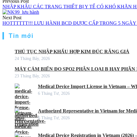
Previous Post
NHẬP KHẨU CÁC TRANG THIẾT BỊ Y TẾ CÓ KHÓ KHĂN HAY
Next Post
HOTTTTTT!!! LƯU HÀNH BCD ĐƯỢC CẤP TRONG 5 NGÀY
Tin mới
THỦ TỤC NHẬP KHẨU HỢP KIM ĐÚC RĂNG GIẢ
24 Tháng Bảy, 2026
MÁY CẢM BIẾN ĐO SPO2 PHÂN LOẠI B HAY PHÂN 
23 Tháng Bảy, 2026
Medical Device Import License in Vietnam – Wh
6 Tháng Tư, 2026
Authorized Representative in Vietnam for Medic
6 Tháng Tư, 2026
Medical Device Registration in Vietnam (2026)