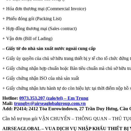
+ Hóa đơn thương mại (Commercial Invoice)
+ Phiếu đóng gói (Packing List)
+ Hợp đồng thương mại (Sales contract)
+ Vận đơn (Bill of Lading)
– Giấy tờ do nhà sản xuất nước ngoài cung cấp
+ Giấy ủy quyền của chủ sở hữu trang thiết bị y tế cho tổ chức đứng 
+ Giấy chứng nhận hợp chuẩn hoặc Bản tiêu chuẩn mà chủ sở hữu tran
+ Giấy chứng nhận ISO của nhà sản xuất
+ Giấy chứng nhận lưu hành tự do còn hiệu lực tại thời điểm nộp hồ sơ
Ho
tline:
0973.353.207 (zalo/tel) – Em Trung
Mail
:
trungbv@airseaglobalgroup.com.vn
Add: P2414; 2412 Tòa Eurowindown, 27 Trần Duy Hưng, Cầu Gi
Cần hỗ trợ trọn gói VẬN CHUYỂN – THÔNG QUAN – THỦ TỤC G
AIRSEAGLOBAL – VUA DỊCH VỤ NHẬP KHẨU THIẾT BỊ 