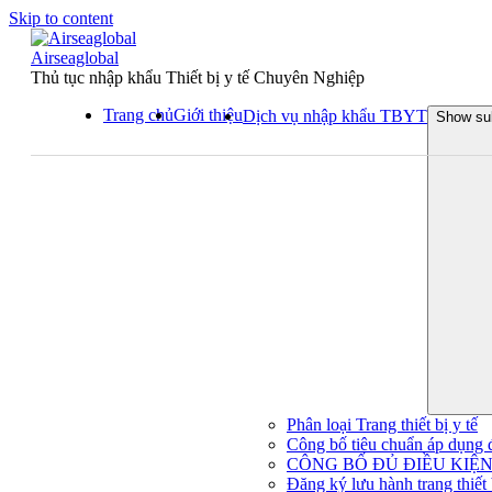
Skip to content
Airseaglobal
Thủ tục nhập khẩu Thiết bị y tế Chuyên Nghiệp
Trang chủ
Giới thiệu
Dịch vụ nhập khẩu TBYT
Show su
Phân loại Trang thiết bị y tế
Công bố tiêu chuẩn áp dụng đối
CÔNG BỐ ĐỦ ĐIỀU KIỆN 
Đăng ký lưu hành trang thiết