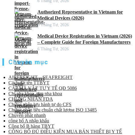
6 Tháng Tư, 2026
Authorized Representative in Vietnam for
Medical Devices (2026)
6 Tháng Tư, 2026
Medical Device Registration in Vietnam (2026)
– Complete Guide for Foreign Manufacturers
6 Tháng Tư, 2026
Chuyên mục
AIRFREIGHT – SEAFREIGHT
Cách đặt tên TTBYT
CẤP MÃ VẬT TƯ Y TẾ QĐ 5086
Chỉ nha khoa, tăm nha khoa
CHỨNG NHẬN FDA
Chứng nhận lưu hành tự do CFS
Chứng nhận tiêu chuẩn chất lượng ISO 13485
Chuyển phát nhanh
công bố A nhập khẩu
Công bố B hàng TBYT
CÔNG BỐ ĐỦ ĐIỀU KIỆN MUA BÁN THIẾT BỊ Y TẾ