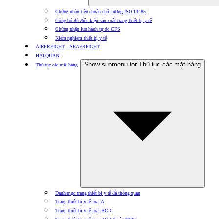
Chứng nhận tiêu chuẩn chất lượng ISO 13485
Công bố đủ điều kiện sản xuất trang thiết bị y tế
Chứng nhận lưu hành tự do CFS
Kiểm nghiệm thiết bị y tế
AIRFREIGHT – SEAFREIGHT
HẢI QUAN
Show submenu for Thủ tục các mặt hàng
Thủ tục các mặt hàng
Danh mục trang thiết bị y tế đã thông quan
Trang thiết bị y tế loại A
Trang thiết bị y tế loại BCD