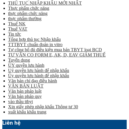
THỦ TỤC NHẬP KHẨU MỚI NHẤT
Thực phẩm chức năng
thực phẩm chức năng
thực phẩm thường
Thuế NK
Thuế VAT
Tin tức
Tổng hợp thủ tục Nhập khẩu
TTTBYT chuẩn đoán in vitro
Tự công bố đủ điều kiện mua bán TBYT loại BCD
TƯ VẤN CO FORM E, AK, D, EAV GIẢM THUẾ
Tuyển dụng
ỦY quyền lưu hành
Uỷ quyền lưu hành để nhập khẩu
Ủy quyền lưu hành để nhập khẩu
Văn bản chỉ đạo điều hành
VĂN BẢN LUẬT
Văn bản pháp luật
Văn bản pháp quy
vào thầu ttbyt
Xin giấy phép nhập khẩu Thông tư 30
xuất khẩu khẩu trang
Liên hệ