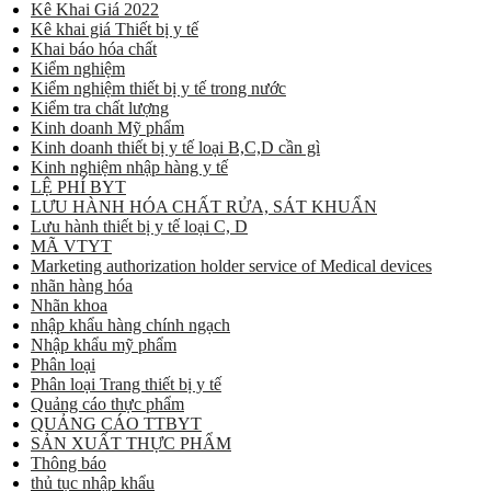
Kê Khai Giá 2022
Kê khai giá Thiết bị y tế
Khai báo hóa chất
Kiểm nghiệm
Kiểm nghiệm thiết bị y tế trong nước
Kiểm tra chất lượng
Kinh doanh Mỹ phẩm
Kinh doanh thiết bị y tế loại B,C,D cần gì
Kinh nghiệm nhập hàng y tế
LỆ PHÍ BYT
LƯU HÀNH HÓA CHẤT RỬA, SÁT KHUẨN
Lưu hành thiết bị y tế loại C, D
MÃ VTYT
Marketing authorization holder service of Medical devices
nhãn hàng hóa
Nhãn khoa
nhập khẩu hàng chính ngạch
Nhập khẩu mỹ phẩm
Phân loại
Phân loại Trang thiết bị y tế
Quảng cáo thực phẩm
QUẢNG CÁO TTBYT
SẢN XUẤT THỰC PHẨM
Thông báo
thủ tục nhập khẩu