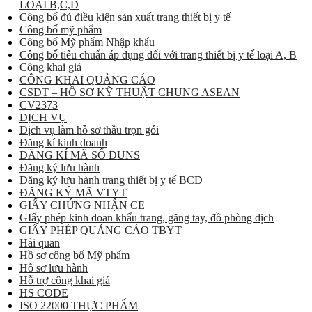
LOẠI B,C,D
Công bố đủ điều kiện sản xuất trang thiết bị y tế
Công bố mỹ phẩm
Công bố Mỹ phẩm Nhập khẩu
Công bố tiêu chuẩn áp dụng đối với trang thiết bị y tế loại A, B
Công khai giá
CÔNG KHAI QUẢNG CÁO
CSDT – HỒ SƠ KỸ THUẬT CHUNG ASEAN
CV2373
DỊCH VỤ
Dịch vụ làm hồ sơ thầu trọn gói
Đăng kí kinh doanh
ĐĂNG KÍ MÃ SỐ DUNS
Đăng ký lưu hành
Đăng ký lưu hành trang thiết bị y tế BCD
ĐĂNG KÝ MÃ VTYT
GIẤY CHỨNG NHẬN CE
GIấy phép kinh doan khẩu trang, găng tay, đồ phòng dịch
GIẤY PHÉP QUẢNG CÁO TBYT
Hải quan
Hồ sơ công bố Mỹ phẩm
Hồ sơ lưu hành
Hỗ trợ công khai giá
HS CODE
ISO 22000 THỰC PHẨM