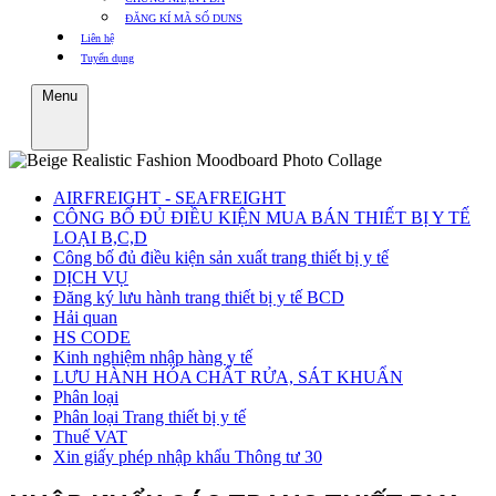
ĐĂNG KÍ MÃ SỐ DUNS
Liên hệ
Tuyển dụng
Menu
AIRFREIGHT - SEAFREIGHT
CÔNG BỐ ĐỦ ĐIỀU KIỆN MUA BÁN THIẾT BỊ Y TẾ
LOẠI B,C,D
Công bố đủ điều kiện sản xuất trang thiết bị y tế
DỊCH VỤ
Đăng ký lưu hành trang thiết bị y tế BCD
Hải quan
HS CODE
Kinh nghiệm nhập hàng y tế
LƯU HÀNH HÓA CHẤT RỬA, SÁT KHUẨN
Phân loại
Phân loại Trang thiết bị y tế
Thuế VAT
Xin giấy phép nhập khẩu Thông tư 30