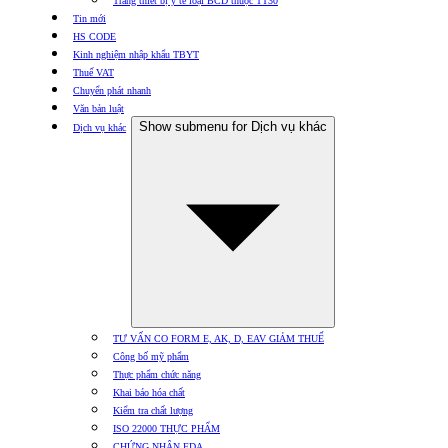
Trang thiết bị y tế loại BCD thuộc TT30
Tin mới
HS CODE
Kinh nghiệm nhập khẩu TBYT
Thuế VAT
Chuyển phát nhanh
Văn bản luật
Show submenu for Dịch vụ khác
Dịch vụ khác
TƯ VẤN CO FORM E, AK, D, EAV GIẢM THUẾ
Công bố mỹ phẩm
Thực phẩm chức năng
Khai báo hóa chất
Kiểm tra chất lượng
ISO 22000 THỰC PHẨM
CHỨNG NHẬN FDA