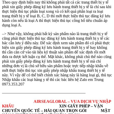
Theo quy định hiện nay thì không phải tất cả các trang thiết bị y tế
phải xin giấy phép đăng ký lưu hành trang thiết bị y tế là chỉ sau khi
thực hiện thủ tục phân loại xong và có kết quả phân loại ra loại
trang thiết bị y tế loại B, C, D thì mới thực hiện thủ tục đăng ký lưu
hành còn nếu là loại A thì thực hiện thủ tục công bố tiêu chuẩn áp
dụng loại A.
–> Như vậy, không phải bất kỳ sản phẩm nào là trang thiết bị y tế
cũng phải thực hiện thủ tục đăng ký lưu hành trang thiết bị y tế các
bác cần lưu ý điều này. Để xác định xem sản phẩm đó có phải thực
hiện xin giấy phép đăng ký lưu hành trang thiết bị y tế hay không
thì cần căn cứ vào tài liệu kỹ thuật sản phẩm để xác định rồi mới
đưa ra được kết luận cụ thể. Mặt khác, không phải chủ thể nào cũng
phải xin giấy phép đăng ký lưu hành trang thiết bị y tế mà chỉ
những đơn vị là chủ sở hữu sản phẩm hoặc trực tiếp nhập khẩu về
mới thực hiện thủ tục xin giấy phép nhập khẩu trang thiết bị y tế
này. Vì vậy để có thể biết chính xác hàng này là hàng loại gì, thủ tục
Nhập khẩu các loại hàng y tế thì các bác liên hệ Zalo em Trung
0973.353.207
————————————————————–
AIRSEAGLOBAL – VUA DỊCH VỤ NHẬP
KHẨU
XIN GIẤY PHÉP – VẬN
CHUYỂN QUỐC TẾ – HẢI QUAN TRỌN GÓI MẶT