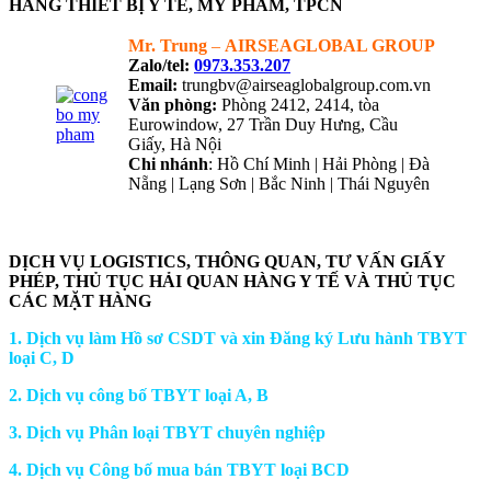
HÀNG THIẾT BỊ Y TẾ, MỸ PHẨM, TPCN
Mr. Trung
–
AIRSEAGLOBAL GROUP
Zalo/tel:
0973.353.207
Email:
trungbv@airseaglobalgroup.com.vn
Văn phòng:
Phòng 2412, 2414, tòa
Eurowindow, 27 Trần Duy Hưng, Cầu
Giấy, Hà Nội
Chi nhánh
: Hồ Chí Minh | Hải Phòng | Đà
Nẵng | Lạng Sơn | Bắc Ninh | Thái Nguyên
NHẬN TƯ VẤN QUA ZALO
DỊCH VỤ LOGISTICS, THÔNG QUAN, TƯ VẤN GIẤY
PHÉP, THỦ TỤC HẢI QUAN HÀNG Y TẾ VÀ THỦ TỤC
CÁC MẶT HÀNG
1. Dịch vụ làm Hồ sơ CSDT và xin Đăng ký Lưu hành TBYT
loại C, D
2. Dịch vụ công bố TBYT loại A, B
3. Dịch vụ Phân loại TBYT chuyên nghiệp
4. Dịch vụ Công bố mua bán TBYT loại BCD