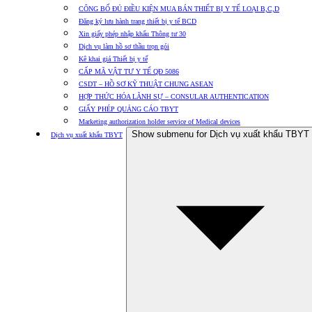
CÔNG BỐ ĐỦ ĐIỀU KIỆN MUA BÁN THIẾT BỊ Y TẾ LOẠI B,C,D
Đăng ký lưu hành trang thiết bị y tế BCD
Xin giấy phép nhập khẩu Thông tư 30
Dịch vụ làm hồ sơ thầu trọn gói
Kê khai giá Thiết bị y tế
CẤP MÃ VẬT TƯ Y TẾ QĐ 5086
CSDT – HỒ SƠ KỸ THUẬT CHUNG ASEAN
HỢP THỨC HÓA LÃNH SỰ – CONSULAR AUTHENTICATION
GIẤY PHÉP QUẢNG CÁO TBYT
Marketing authorization holder service of Medical devices
Show submenu for Dịch vụ xuất khẩu TBYT
Dịch vụ xuất khẩu TBYT