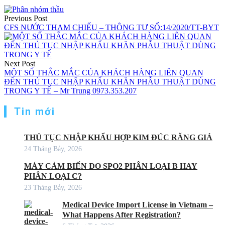
Previous Post
CFS NƯỚC THAM CHIẾU – THÔNG TƯ SỐ:14/2020/TT-BYT
Next Post
MỘT SỐ THẮC MẮC CỦA KHÁCH HÀNG LIÊN QUAN
ĐẾN THỦ TỤC NHẬP KHẨU KHĂN PHẪU THUẬT DÙNG
TRONG Y TẾ – Mr Trung 0973.353.207
Tin mới
THỦ TỤC NHẬP KHẨU HỢP KIM ĐÚC RĂNG GIẢ
24 Tháng Bảy, 2026
MÁY CẢM BIẾN ĐO SPO2 PHÂN LOẠI B HAY
PHÂN LOẠI C?
23 Tháng Bảy, 2026
Medical Device Import License in Vietnam –
What Happens After Registration?