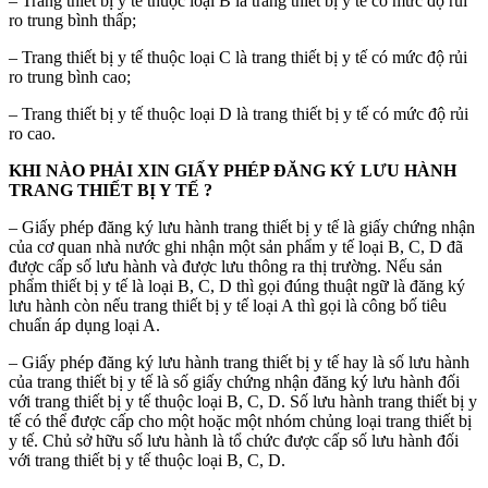
– Trang thiết bị y tế thuộc loại B là trang thiết bị y tế có mức độ rủi
ro trung bình thấp;
– Trang thiết bị y tế thuộc loại C là trang thiết bị y tế có mức độ rủi
ro trung bình cao;
– Trang thiết bị y tế thuộc loại D là trang thiết bị y tế có mức độ rủi
ro cao.
KHI NÀO PHẢI XIN GIẤY PHÉP ĐĂNG KÝ LƯU HÀNH
TRANG THIẾT BỊ Y TẾ ?
– Giấy phép đăng ký lưu hành trang thiết bị y tế là giấy chứng nhận
của cơ quan nhà nước ghi nhận một sản phẩm y tế loại B, C, D đã
được cấp số lưu hành và được lưu thông ra thị trường. Nếu sản
phẩm thiết bị y tế là loại B, C, D thì gọi đúng thuật ngữ là đăng ký
lưu hành còn nếu trang thiết bị y tế loại A thì gọi là công bố tiêu
chuẩn áp dụng loại A.
– Giấy phép đăng ký lưu hành trang thiết bị y tế hay là số lưu hành
của trang thiết bị y tế là số giấy chứng nhận đăng ký lưu hành đối
với trang thiết bị y tế thuộc loại B, C, D. Số lưu hành trang thiết bị y
tế có thể được cấp cho một hoặc một nhóm chủng loại trang thiết bị
y tế. Chủ sở hữu số lưu hành là tổ chức được cấp số lưu hành đối
với trang thiết bị y tế thuộc loại B, C, D.