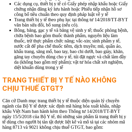
Các dụng cụ, thiết bị y tế có Giấy phép nhập khẩu hoặc Giấy
chứng nhận đăng ký lưu hành hoặc Phiếu tiếp nhận hồ sơ
công bố tiêu chuẩn theo quy định pháp luật về y tế
Trang thiết bị y tế theo phụ lục tại thông tư 14/2018/TT-BYT
văn bản sửa đổi, bổ sung (nếu có).
Bông, băng, gạc y tế và băng vệ sinh y tế; thuốc phòng bệnh,
chữa bệnh bao gồm thuốc thành phẩm, nguyên liệu làm
thuốc, trừ thực phẩm chức năng; vắc-xin; sinh phẩm y tế,
nước cất để pha chế thuốc tiêm, dịch truyền; mũ, quần áo,
khẩu trang, săng mổ, bao tay, bao chi dưới, bao giày, khăn,
găng tay chuyên dùng cho y tế, túi đặt ngực và chất làm đầy
da (không bao gồm mỹ phẩm); vật tư hóa chất xét nghiệm,
diệt khuẩn dùng trong y tế
TRANG THIẾT BỊ Y TẾ NÀO KHÔNG
CHỊU THUẾ GTGT?
Căn cứ Danh mục trang thiết bị y tế thuộc diện quản lý chuyên
ngành của Bộ Y tế được xác định mã hàng hóa xuất khẩu, nhập
khẩu Việt Nam ban hành kèm theo Thông tư 14/2018/TT-BYT
ngày 15/5/2018 của Bộ Y tế, thì những sản phẩm là trang thiết bị y
tế dùng cho người bị tàn tật được liệt kê và mô tả tại các nhóm mã
hàng 8713 và 9021 không chịu thuế GTGT, bao gồm: