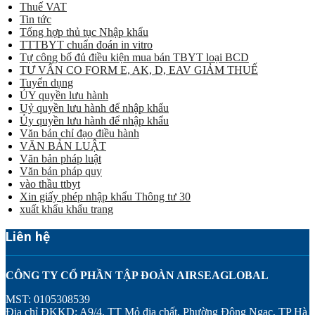
Thuế VAT
Tin tức
Tổng hợp thủ tục Nhập khẩu
TTTBYT chuẩn đoán in vitro
Tự công bố đủ điều kiện mua bán TBYT loại BCD
TƯ VẤN CO FORM E, AK, D, EAV GIẢM THUẾ
Tuyển dụng
ỦY quyền lưu hành
Uỷ quyền lưu hành để nhập khẩu
Ủy quyền lưu hành để nhập khẩu
Văn bản chỉ đạo điều hành
VĂN BẢN LUẬT
Văn bản pháp luật
Văn bản pháp quy
vào thầu ttbyt
Xin giấy phép nhập khẩu Thông tư 30
xuất khẩu khẩu trang
Liên hệ
CÔNG TY CỔ PHẦN TẬP ĐOÀN AIRSEAGLOBAL
MST: 0105308539
Địa chỉ ĐKKD: A9/4, TT Mỏ địa chất, Phường Đông Ngạc, TP Hà