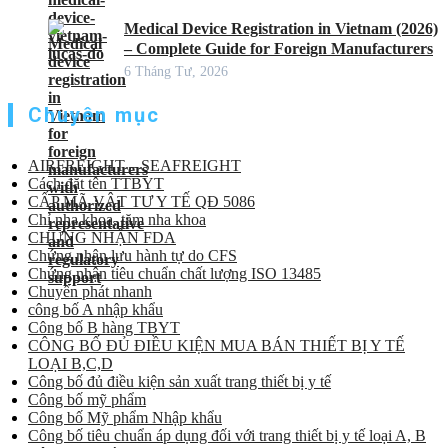
Medical Device Registration in Vietnam (2026)
– Complete Guide for Foreign Manufacturers
6 Tháng Tư, 2026
Chuyên mục
AIRFREIGHT – SEAFREIGHT
Cách đặt tên TTBYT
CẤP MÃ VẬT TƯ Y TẾ QĐ 5086
Chỉ nha khoa, tăm nha khoa
CHỨNG NHẬN FDA
Chứng nhận lưu hành tự do CFS
Chứng nhận tiêu chuẩn chất lượng ISO 13485
Chuyển phát nhanh
công bố A nhập khẩu
Công bố B hàng TBYT
CÔNG BỐ ĐỦ ĐIỀU KIỆN MUA BÁN THIẾT BỊ Y TẾ
LOẠI B,C,D
Công bố đủ điều kiện sản xuất trang thiết bị y tế
Công bố mỹ phẩm
Công bố Mỹ phẩm Nhập khẩu
Công bố tiêu chuẩn áp dụng đối với trang thiết bị y tế loại A, B