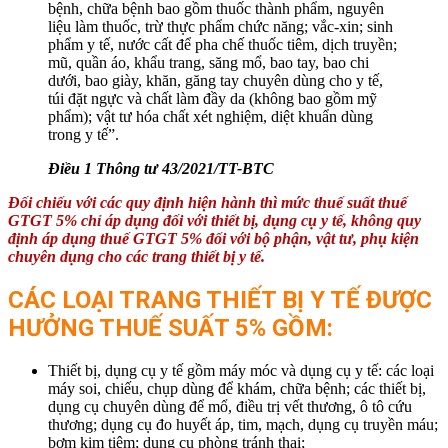
bệnh, chữa bệnh bao gồm thuốc thành phẩm, nguyên
liệu làm thuốc, trừ thực phẩm chức năng; vắc-xin; sinh
phẩm y tế, nước cất để pha chế thuốc tiêm, dịch truyền;
mũ, quần áo, khẩu trang, săng mổ, bao tay, bao chi
dưới, bao giày, khăn, găng tay chuyên dùng cho y tế,
túi đặt ngực và chất làm đầy da (không bao gồm mỹ
phẩm); vật tư hóa chất xét nghiệm, diệt khuẩn dùng
trong y tế”.
Điều 1 Thông tư 43/2021/TT-BTC
Đối chiếu với các quy định hiện hành thì mức thuế suất thuế
GTGT 5% chỉ áp dụng đối với thiết bị, dụng cụ y tế, không quy
định áp dụng thuế GTGT 5% đối với bộ phận, vật tư, phụ kiện
chuyên dụng cho các trang thiết bị y tế.
CÁC LOẠI TRANG THIẾT BỊ Y TẾ ĐƯỢC
HƯỞNG THUẾ SUẤT 5% GỒM:
Thiết bị, dụng cụ y tế gồm máy móc và dụng cụ y tế: các loại
máy soi, chiếu, chụp dùng để khám, chữa bệnh; các thiết bị,
dụng cụ chuyên dùng để mổ, điều trị vết thương, ô tô cứu
thương; dụng cụ đo huyết áp, tim, mạch, dụng cụ truyền máu;
bơm kim tiêm; dụng cụ phòng tránh thai;