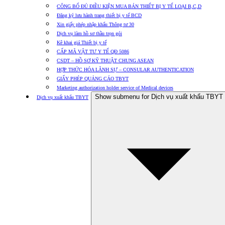
CÔNG BỐ ĐỦ ĐIỀU KIỆN MUA BÁN THIẾT BỊ Y TẾ LOẠI B,C,D
Đăng ký lưu hành trang thiết bị y tế BCD
Xin giấy phép nhập khẩu Thông tư 30
Dịch vụ làm hồ sơ thầu trọn gói
Kê khai giá Thiết bị y tế
CẤP MÃ VẬT TƯ Y TẾ QĐ 5086
CSDT – HỒ SƠ KỸ THUẬT CHUNG ASEAN
HỢP THỨC HÓA LÃNH SỰ – CONSULAR AUTHENTICATION
GIẤY PHÉP QUẢNG CÁO TBYT
Marketing authorization holder service of Medical devices
Show submenu for Dịch vụ xuất khẩu TBYT
Dịch vụ xuất khẩu TBYT