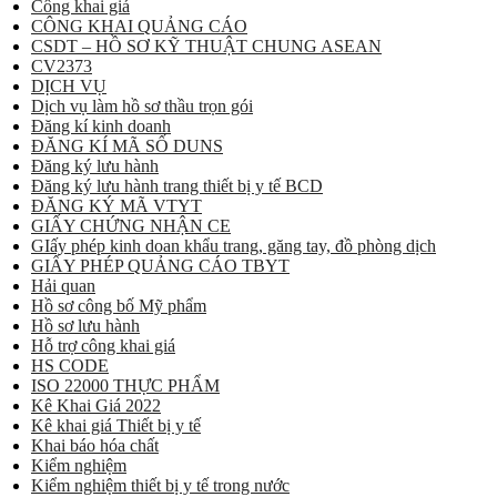
Công khai giá
CÔNG KHAI QUẢNG CÁO
CSDT – HỒ SƠ KỸ THUẬT CHUNG ASEAN
CV2373
DỊCH VỤ
Dịch vụ làm hồ sơ thầu trọn gói
Đăng kí kinh doanh
ĐĂNG KÍ MÃ SỐ DUNS
Đăng ký lưu hành
Đăng ký lưu hành trang thiết bị y tế BCD
ĐĂNG KÝ MÃ VTYT
GIẤY CHỨNG NHẬN CE
GIấy phép kinh doan khẩu trang, găng tay, đồ phòng dịch
GIẤY PHÉP QUẢNG CÁO TBYT
Hải quan
Hồ sơ công bố Mỹ phẩm
Hồ sơ lưu hành
Hỗ trợ công khai giá
HS CODE
ISO 22000 THỰC PHẨM
Kê Khai Giá 2022
Kê khai giá Thiết bị y tế
Khai báo hóa chất
Kiểm nghiệm
Kiểm nghiệm thiết bị y tế trong nước