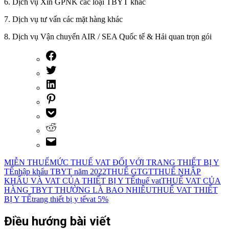
6. Dịch vụ Xin GPNK các loại TBYT khác
7. Dịch vụ tư vấn các mặt hàng khác
8. Dịch vụ Vận chuyển AIR / SEA Quốc tế & Hải quan trọn gói
MIỄN THUẾ
MỨC THUẾ VAT ĐỐI VỚI TRANG THIẾT BỊ Y
TẾ
nhập khẩu TBYT năm 2022
THUẾ GTGT
THUẾ NHẬP
KHẨU VÀ VAT CỦA THIẾT BỊ Y TẾ
thuế vat
THUẾ VAT CỦA
HÀNG TBYT THƯỜNG LÀ BAO NHIÊU
THUẾ VAT THIẾT
BỊ Y TẾ
trang thiết bị y tế
vat 5%
Điều hướng bài viết