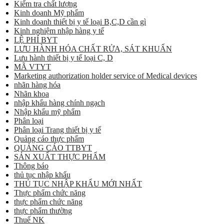
Kiểm tra chất lượng
Kinh doanh Mỹ phẩm
Kinh doanh thiết bị y tế loại B,C,D cần gì
Kinh nghiệm nhập hàng y tế
LỆ PHÍ BYT
LƯU HÀNH HÓA CHẤT RỬA, SÁT KHUẨN
Lưu hành thiết bị y tế loại C, D
MÃ VTYT
Marketing authorization holder service of Medical devices
nhãn hàng hóa
Nhãn khoa
nhập khẩu hàng chính ngạch
Nhập khẩu mỹ phẩm
Phân loại
Phân loại Trang thiết bị y tế
Quảng cáo thực phẩm
QUẢNG CÁO TTBYT
SẢN XUẤT THỰC PHẨM
Thông báo
thủ tục nhập khẩu
THỦ TỤC NHẬP KHẨU MỚI NHẤT
Thực phẩm chức năng
thực phẩm chức năng
thực phẩm thường
Thuế NK