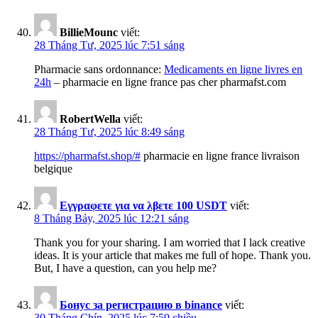
BillieMounc
viết:
28 Tháng Tư, 2025 lúc 7:51 sáng
Pharmacie sans ordonnance:
Medicaments en ligne livres en
24h
– pharmacie en ligne france pas cher pharmafst.com
RobertWella
viết:
28 Tháng Tư, 2025 lúc 8:49 sáng
https://pharmafst.shop/#
pharmacie en ligne france livraison
belgique
Εγγραφετε για να λβετε 100 USDT
viết:
8 Tháng Bảy, 2025 lúc 12:21 sáng
Thank you for your sharing. I am worried that I lack creative
ideas. It is your article that makes me full of hope. Thank you.
But, I have a question, can you help me?
Бонус за регистрацию в binance
viết:
30 Tháng Chín, 2025 lúc 7:59 chiều