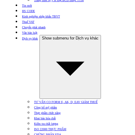
Trang thiết bị y tế loại BCD thuộc TT30
Tin mới
HS CODE
Kinh nghiệm nhập khẩu TBYT
Thuế VAT
Chuyển phát nhanh
Văn bản luật
Show submenu for Dịch vụ khác
Dịch vụ khác
TƯ VẤN CO FORM E, AK, D, EAV GIẢM THUẾ
Công bố mỹ phẩm
Thực phẩm chức năng
Khai báo hóa chất
Kiểm tra chất lượng
ISO 22000 THỰC PHẨM
CHỨNG NHẬN FDA