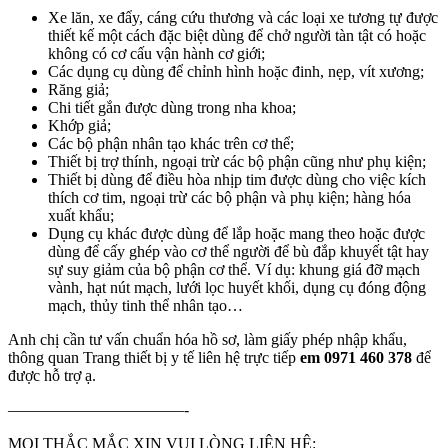
Xe lăn, xe đẩy, cáng cứu thương và các loại xe tương tự được
thiết kế một cách đặc biệt dùng để chở người tàn tật có hoặc
không có cơ cấu vận hành cơ giới;
Các dụng cụ dùng để chỉnh hình hoặc đinh, nẹp, vít xương;
Răng giả;
Chi tiết gắn được dùng trong nha khoa;
Khớp giả;
Các bộ phận nhân tạo khác trên cơ thể;
Thiết bị trợ thính, ngoại trừ các bộ phận cũng như phụ kiện;
Thiết bị dùng để điều hòa nhịp tim được dùng cho việc kích
thích cơ tim, ngoại trừ các bộ phận và phụ kiện; hàng hóa
xuất khẩu;
Dụng cụ khác được dùng để lắp hoặc mang theo hoặc được
dùng để cấy ghép vào cơ thể người để bù đắp khuyết tật hay
sự suy giảm của bộ phận cơ thể. Ví dụ: khung giá đỡ mạch
vành, hạt nút mạch, lưới lọc huyết khối, dụng cụ đóng động
mạch, thủy tinh thể nhân tạo…
Anh chị cần tư vấn chuẩn hóa hồ sơ, làm giấy phép nhập khẩu,
thông quan Trang thiết bị y tế liên hệ trực tiếp
em 0971 460 378
để
được hỗ trợ ạ.
———————————-
MỌI THẮC MẮC XIN VUI LÒNG LIÊN HỆ: