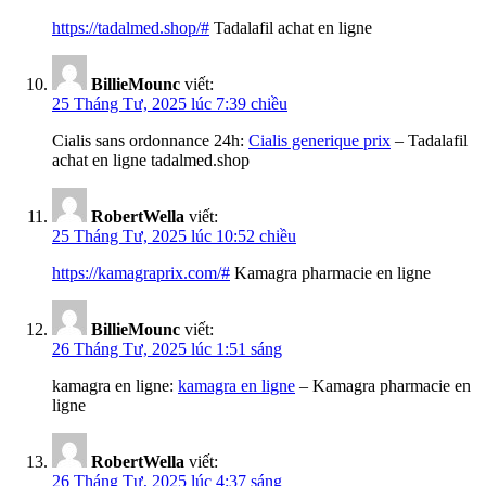
https://tadalmed.shop/#
Tadalafil achat en ligne
BillieMounc
viết:
25 Tháng Tư, 2025 lúc 7:39 chiều
Cialis sans ordonnance 24h:
Cialis generique prix
– Tadalafil
achat en ligne tadalmed.shop
RobertWella
viết:
25 Tháng Tư, 2025 lúc 10:52 chiều
https://kamagraprix.com/#
Kamagra pharmacie en ligne
BillieMounc
viết:
26 Tháng Tư, 2025 lúc 1:51 sáng
kamagra en ligne:
kamagra en ligne
– Kamagra pharmacie en
ligne
RobertWella
viết:
26 Tháng Tư, 2025 lúc 4:37 sáng