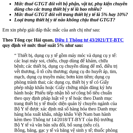
Mức thuế GTGT đối với bộ phận, vật tư, phụ kiện chuyên
dùng cho các trang thiết bị y tế là bao nhiêu?
Mức thuế GTGT đối với trang thiết bị y tế là 5% hay 10%?
Loại trang thiết bị y tế nào không chịu thuế GTGT?
Em xin phép giải đáp thắc mắc của anh chị như sau:
Theo Tổng cục Hải quan,
Điều 1 Thông tư 43/2021/TT-BTC
quy định về mức thuế suất 5% như sau:
“ Thiết bị, dụng cụ y tế gồm máy móc và dụng cụ y tế:
các loại máy soi, chiếu, chụp dùng để khám, chữa
bệnh; các thiết bị, dụng cụ chuyên dùng để mổ, điều trị
vết thương, ô tô cứu thương; dụng cụ đo huyết áp, tim,
mạch, dụng cụ truyền máu; bơm kim tiêm; dụng cụ
phòng tránh thai; các dụng cụ, thiết bị y tế có Giấy
phép nhập khẩu hoặc Giấy chứng nhận đăng ký lưu
hành hoặc Phiếu tiếp nhận hồ sơ công bố tiêu chuẩn
theo quy định pháp luật về y tế hoặc theo Danh mục
trang thiết bị y tế thuộc diện quản lý chuyên ngành của
Bộ Y tế được xác định mã số hàng hóa theo Danh mục
hàng hóa xuất khẩu, nhập khẩu Việt Nam ban hành
kèm theo Thông tư 14/2018/TT-BYT của Bộ trưởng
Bộ Y tế và văn bản sửa đổi, bổ sung (nếu có).
Bông, băng, gạc y tế và băng vệ sinh y tế; thuốc phòng