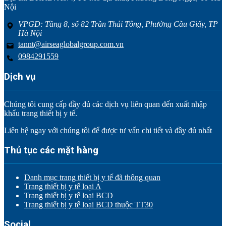
Nội
VPGD: Tầng 8, số 82 Trần Thái Tông, Phường Cầu Giấy, TP
Hà Nội
tannt@airseaglobalgroup.com.vn
0984291559
Dịch vụ
Chúng tôi cung cấp đầy đủ các dịch vụ liên quan đến xuất nhập
khẩu trang thiết bị y tế.
Liên hệ ngay với chúng tôi để được tư vấn chi tiết và đầy đủ nhất
Thủ tục các mặt hàng
Danh mục trang thiết bị y tế đã thông quan
Trang thiết bị y tế loại A
Trang thiết bị y tế loại BCD
Trang thiết bị y tế loại BCD thuộc TT30
Social