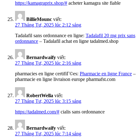
https://kamagraprix.shop/#
acheter kamagra site fiable
BillieMounc
viết:
27 Tháng Tư, 2025 lúc 2:12 sáng
Tadalafil sans ordonnance en ligne:
Tadalafil 20 mg prix sans
ordonnance
– Tadalafil achat en ligne tadalmed.shop
Bernardwaify
viết:
27 Tháng Tư, 2025 lúc 2:16 sáng
pharmacies en ligne certifiГ©es:
Pharmacie en ligne France
–
pharmacie en ligne livraison europe pharmafst.com
RobertWella
viết:
27 Tháng Tư, 2025 lúc 3:15 sáng
https://tadalmed.com/#
cialis sans ordonnance
Bernardwaify
viết:
27 Tháng Tư, 2025 lúc 7:14 sáng