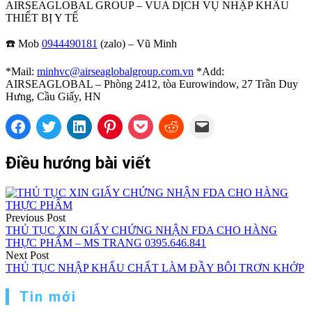
AIRSEAGLOBAL GROUP – VUA DỊCH VỤ NHẬP KHẨU
THIẾT BỊ Y TẾ
☎️ Mob
0944490181
(zalo) – Vũ Minh
*Mail:
minhvc@airseaglobalgroup.com.vn
*Add:
AIRSEAGLOBAL – Phòng 2412, tòa Eurowindow, 27 Trần Duy
Hưng, Cầu Giấy, HN
Điều hướng bài viết
Previous Post
THỦ TỤC XIN GIẤY CHỨNG NHẬN FDA CHO HÀNG
THỰC PHẨM – MS TRANG 0395.646.841
Next Post
THỦ TỤC NHẬP KHẨU CHẤT LÀM ĐẦY BÔI TRƠN KHỚP
Tin mới