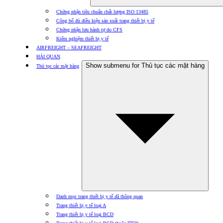
Chứng nhận tiêu chuẩn chất lượng ISO 13485
Công bố đủ điều kiện sản xuất trang thiết bị y tế
Chứng nhận lưu hành tự do CFS
Kiểm nghiệm thiết bị y tế
AIRFREIGHT – SEAFREIGHT
HẢI QUAN
Show submenu for Thủ tục các mặt hàng
Thủ tục các mặt hàng
Danh mục trang thiết bị y tế đã thông quan
Trang thiết bị y tế loại A
Trang thiết bị y tế loại BCD