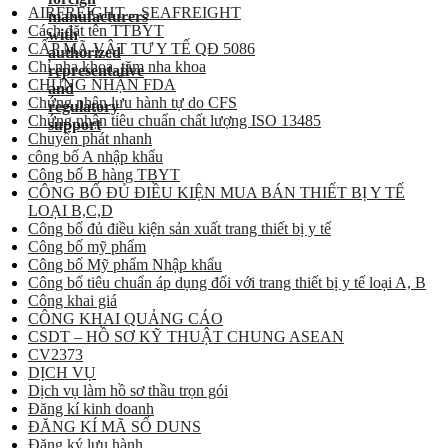
AIRFREIGHT – SEAFREIGHT
Cách đặt tên TTBYT
CẤP MÃ VẬT TƯ Y TẾ QĐ 5086
Chỉ nha khoa, tăm nha khoa
CHỨNG NHẬN FDA
Chứng nhận lưu hành tự do CFS
Chứng nhận tiêu chuẩn chất lượng ISO 13485
Chuyển phát nhanh
công bố A nhập khẩu
Công bố B hàng TBYT
CÔNG BỐ ĐỦ ĐIỀU KIỆN MUA BÁN THIẾT BỊ Y TẾ
LOẠI B,C,D
Công bố đủ điều kiện sản xuất trang thiết bị y tế
Công bố mỹ phẩm
Công bố Mỹ phẩm Nhập khẩu
Công bố tiêu chuẩn áp dụng đối với trang thiết bị y tế loại A, B
Công khai giá
CÔNG KHAI QUẢNG CÁO
CSDT – HỒ SƠ KỸ THUẬT CHUNG ASEAN
CV2373
DỊCH VỤ
Dịch vụ làm hồ sơ thầu trọn gói
Đăng kí kinh doanh
ĐĂNG KÍ MÃ SỐ DUNS
Đăng ký lưu hành