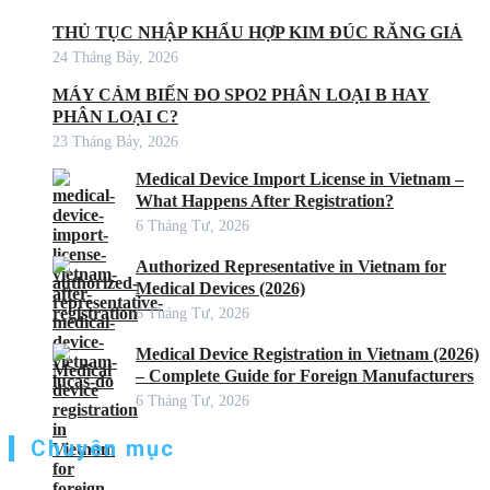
THỦ TỤC NHẬP KHẨU HỢP KIM ĐÚC RĂNG GIẢ
24 Tháng Bảy, 2026
MÁY CẢM BIẾN ĐO SPO2 PHÂN LOẠI B HAY
PHÂN LOẠI C?
23 Tháng Bảy, 2026
Medical Device Import License in Vietnam –
What Happens After Registration?
6 Tháng Tư, 2026
Authorized Representative in Vietnam for
Medical Devices (2026)
6 Tháng Tư, 2026
Medical Device Registration in Vietnam (2026)
– Complete Guide for Foreign Manufacturers
6 Tháng Tư, 2026
Chuyên mục