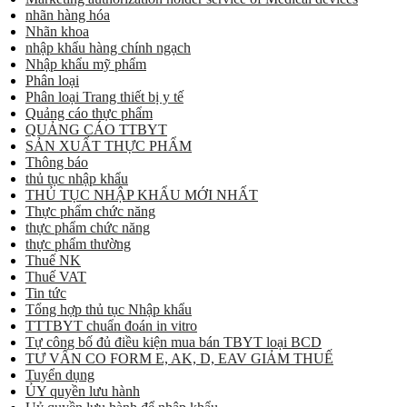
nhãn hàng hóa
Nhãn khoa
nhập khẩu hàng chính ngạch
Nhập khẩu mỹ phẩm
Phân loại
Phân loại Trang thiết bị y tế
Quảng cáo thực phẩm
QUẢNG CÁO TTBYT
SẢN XUẤT THỰC PHẨM
Thông báo
thủ tục nhập khẩu
THỦ TỤC NHẬP KHẨU MỚI NHẤT
Thực phẩm chức năng
thực phẩm chức năng
thực phẩm thường
Thuế NK
Thuế VAT
Tin tức
Tổng hợp thủ tục Nhập khẩu
TTTBYT chuẩn đoán in vitro
Tự công bố đủ điều kiện mua bán TBYT loại BCD
TƯ VẤN CO FORM E, AK, D, EAV GIẢM THUẾ
Tuyển dụng
ỦY quyền lưu hành