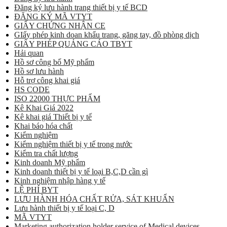
Đăng ký lưu hành trang thiết bị y tế BCD
ĐĂNG KÝ MÃ VTYT
GIẤY CHỨNG NHẬN CE
GIấy phép kinh doan khẩu trang, găng tay, đồ phòng dịch
GIẤY PHÉP QUẢNG CÁO TBYT
Hải quan
Hồ sơ công bố Mỹ phẩm
Hồ sơ lưu hành
Hỗ trợ công khai giá
HS CODE
ISO 22000 THỰC PHẨM
Kê Khai Giá 2022
Kê khai giá Thiết bị y tế
Khai báo hóa chất
Kiểm nghiệm
Kiểm nghiệm thiết bị y tế trong nước
Kiểm tra chất lượng
Kinh doanh Mỹ phẩm
Kinh doanh thiết bị y tế loại B,C,D cần gì
Kinh nghiệm nhập hàng y tế
LỆ PHÍ BYT
LƯU HÀNH HÓA CHẤT RỬA, SÁT KHUẨN
Lưu hành thiết bị y tế loại C, D
MÃ VTYT
Marketing authorization holder service of Medical devices