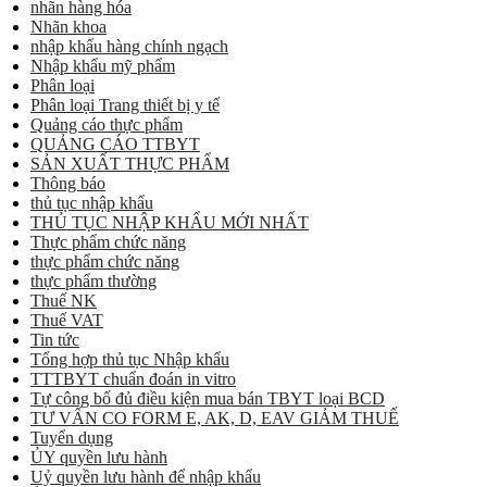
nhãn hàng hóa
Nhãn khoa
nhập khẩu hàng chính ngạch
Nhập khẩu mỹ phẩm
Phân loại
Phân loại Trang thiết bị y tế
Quảng cáo thực phẩm
QUẢNG CÁO TTBYT
SẢN XUẤT THỰC PHẨM
Thông báo
thủ tục nhập khẩu
THỦ TỤC NHẬP KHẨU MỚI NHẤT
Thực phẩm chức năng
thực phẩm chức năng
thực phẩm thường
Thuế NK
Thuế VAT
Tin tức
Tổng hợp thủ tục Nhập khẩu
TTTBYT chuẩn đoán in vitro
Tự công bố đủ điều kiện mua bán TBYT loại BCD
TƯ VẤN CO FORM E, AK, D, EAV GIẢM THUẾ
Tuyển dụng
ỦY quyền lưu hành
Uỷ quyền lưu hành để nhập khẩu