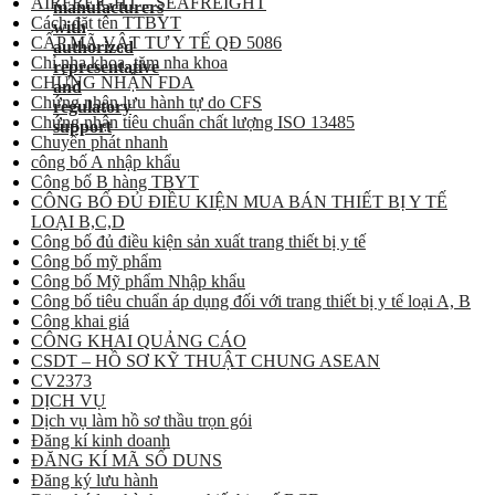
AIRFREIGHT – SEAFREIGHT
Cách đặt tên TTBYT
CẤP MÃ VẬT TƯ Y TẾ QĐ 5086
Chỉ nha khoa, tăm nha khoa
CHỨNG NHẬN FDA
Chứng nhận lưu hành tự do CFS
Chứng nhận tiêu chuẩn chất lượng ISO 13485
Chuyển phát nhanh
công bố A nhập khẩu
Công bố B hàng TBYT
CÔNG BỐ ĐỦ ĐIỀU KIỆN MUA BÁN THIẾT BỊ Y TẾ
LOẠI B,C,D
Công bố đủ điều kiện sản xuất trang thiết bị y tế
Công bố mỹ phẩm
Công bố Mỹ phẩm Nhập khẩu
Công bố tiêu chuẩn áp dụng đối với trang thiết bị y tế loại A, B
Công khai giá
CÔNG KHAI QUẢNG CÁO
CSDT – HỒ SƠ KỸ THUẬT CHUNG ASEAN
CV2373
DỊCH VỤ
Dịch vụ làm hồ sơ thầu trọn gói
Đăng kí kinh doanh
ĐĂNG KÍ MÃ SỐ DUNS
Đăng ký lưu hành