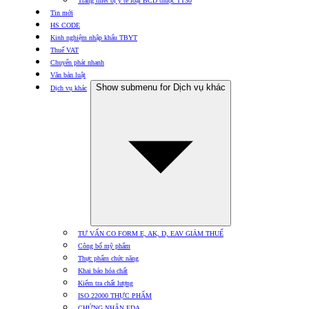
Trang thiết bị y tế loại BCD thuộc TT30
Tin mới
HS CODE
Kinh nghiệm nhập khẩu TBYT
Thuế VAT
Chuyển phát nhanh
Văn bản luật
Show submenu for Dịch vụ khác
Dịch vụ khác
TƯ VẤN CO FORM E, AK, D, EAV GIẢM THUẾ
Công bố mỹ phẩm
Thực phẩm chức năng
Khai báo hóa chất
Kiểm tra chất lượng
ISO 22000 THỰC PHẨM
CHỨNG NHẬN FDA