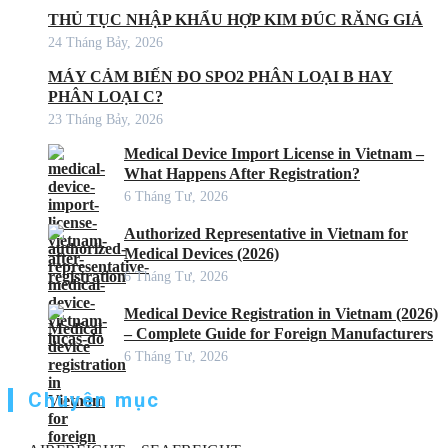
THỦ TỤC NHẬP KHẨU HỢP KIM ĐÚC RĂNG GIẢ
24 Tháng Bảy, 2026
MÁY CẢM BIẾN ĐO SPO2 PHÂN LOẠI B HAY
PHÂN LOẠI C?
23 Tháng Bảy, 2026
Medical Device Import License in Vietnam –
What Happens After Registration?
6 Tháng Tư, 2026
Authorized Representative in Vietnam for
Medical Devices (2026)
6 Tháng Tư, 2026
Medical Device Registration in Vietnam (2026)
– Complete Guide for Foreign Manufacturers
6 Tháng Tư, 2026
Chuyên mục