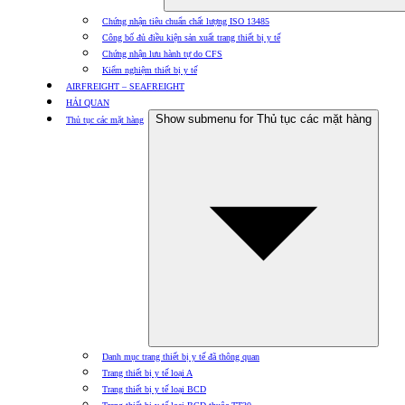
Chứng nhận tiêu chuẩn chất lượng ISO 13485
Công bố đủ điều kiện sản xuất trang thiết bị y tế
Chứng nhận lưu hành tự do CFS
Kiểm nghiệm thiết bị y tế
AIRFREIGHT – SEAFREIGHT
HẢI QUAN
Show submenu for Thủ tục các mặt hàng
Thủ tục các mặt hàng
Danh mục trang thiết bị y tế đã thông quan
Trang thiết bị y tế loại A
Trang thiết bị y tế loại BCD