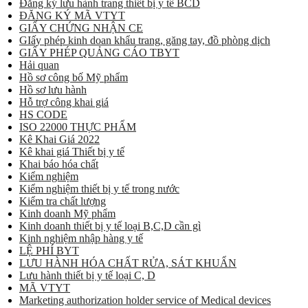
Đăng ký lưu hành trang thiết bị y tế BCD
ĐĂNG KÝ MÃ VTYT
GIẤY CHỨNG NHẬN CE
GIấy phép kinh doan khẩu trang, găng tay, đồ phòng dịch
GIẤY PHÉP QUẢNG CÁO TBYT
Hải quan
Hồ sơ công bố Mỹ phẩm
Hồ sơ lưu hành
Hỗ trợ công khai giá
HS CODE
ISO 22000 THỰC PHẨM
Kê Khai Giá 2022
Kê khai giá Thiết bị y tế
Khai báo hóa chất
Kiểm nghiệm
Kiểm nghiệm thiết bị y tế trong nước
Kiểm tra chất lượng
Kinh doanh Mỹ phẩm
Kinh doanh thiết bị y tế loại B,C,D cần gì
Kinh nghiệm nhập hàng y tế
LỆ PHÍ BYT
LƯU HÀNH HÓA CHẤT RỬA, SÁT KHUẨN
Lưu hành thiết bị y tế loại C, D
MÃ VTYT
Marketing authorization holder service of Medical devices