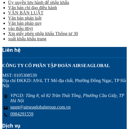
Ủy quyền lưu hành để nhập khẩu
Văn bản chỉ đạo điều hành
VĂN BẢN LUẬT
Văn bản pháp luật
Văn bản pháp quy
vào thầu ttbyt
Xin giấy phép nhập khẩu Thông tư 30
xuất khẩu khẩu trang
Liên hệ
CÔNG TY CỔ PHẦN TẬP ĐOÀN AIRSEAGLOBAL
MST: 0105308539
Địa chỉ ĐKKD: A9/4, TT Mỏ địa chất, Phường Đông Ngạc, TP Hà
Nội
VPGD: Tầng 8, số 82 Trần Thái Tông, Phường Cầu Giấy, TP
Hà Nội
tannt@airseaglobalgroup.com.vn
0984291559
Dịch vụ