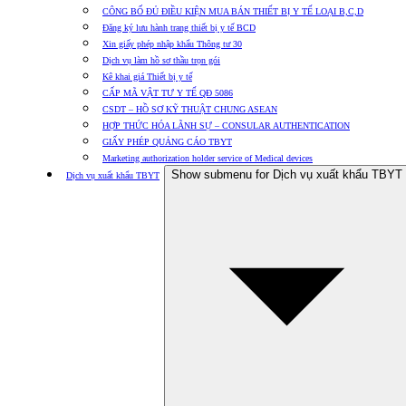
CÔNG BỐ ĐỦ ĐIỀU KIỆN MUA BÁN THIẾT BỊ Y TẾ LOẠI B,C,D
Đăng ký lưu hành trang thiết bị y tế BCD
Xin giấy phép nhập khẩu Thông tư 30
Dịch vụ làm hồ sơ thầu trọn gói
Kê khai giá Thiết bị y tế
CẤP MÃ VẬT TƯ Y TẾ QĐ 5086
CSDT – HỒ SƠ KỸ THUẬT CHUNG ASEAN
HỢP THỨC HÓA LÃNH SỰ – CONSULAR AUTHENTICATION
GIẤY PHÉP QUẢNG CÁO TBYT
Marketing authorization holder service of Medical devices
Show submenu for Dịch vụ xuất khẩu TBYT
Dịch vụ xuất khẩu TBYT