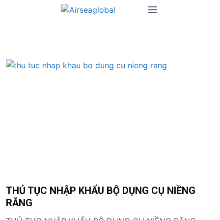
S
M
k
e
i
n
p
u
t
o
c
o
n
t
e
n
t
THỦ TỤC NHẬP KHẨU BỘ DỤNG CỤ NIỀNG
RĂNG