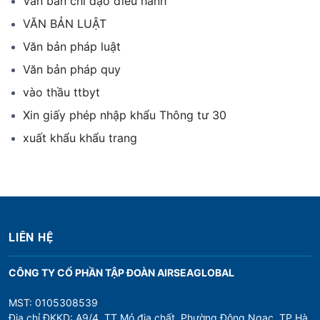
Văn bản chỉ đạo điều hành
VĂN BẢN LUẬT
Văn bản pháp luật
Văn bản pháp quy
vào thầu ttbyt
Xin giấy phép nhập khẩu Thông tư 30
xuất khẩu khẩu trang
LIÊN HỆ
CÔNG TY CỔ PHẦN TẬP ĐOÀN AIRSEAGLOBAL
MST: 0105308539
Địa chỉ ĐKKD: A9/4, TT Mỏ địa chất, Phường Đông Ngạc, TP Hà