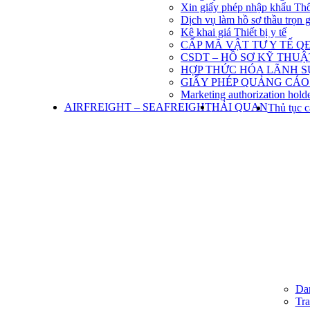
Xin giấy phép nhập khẩu Th
Dịch vụ làm hồ sơ thầu trọn 
Kê khai giá Thiết bị y tế
CẤP MÃ VẬT TƯ Y TẾ QĐ
CSDT – HỒ SƠ KỸ THU
HỢP THỨC HÓA LÃNH S
GIẤY PHÉP QUẢNG CÁO
Marketing authorization holde
AIRFREIGHT – SEAFREIGHT
HẢI QUAN
Thủ tục c
Dan
Tra