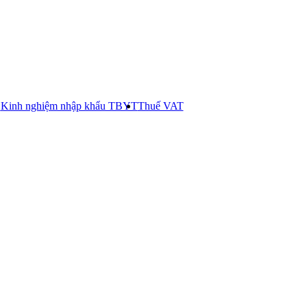
E
Kinh nghiệm nhập khẩu TBYT
Thuế VAT