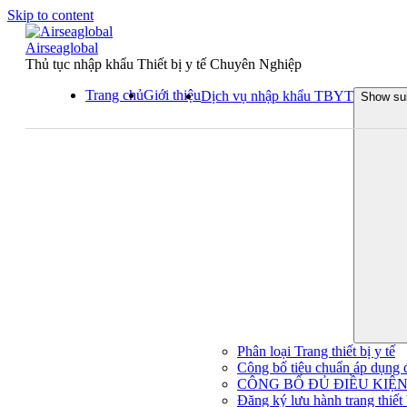
Skip to content
Airseaglobal
Thủ tục nhập khẩu Thiết bị y tế Chuyên Nghiệp
Trang chủ
Giới thiệu
Dịch vụ nhập khẩu TBYT
Show su
Phân loại Trang thiết bị y tế
Công bố tiêu chuẩn áp dụng đối
CÔNG BỐ ĐỦ ĐIỀU KIỆN 
Đăng ký lưu hành trang thiết