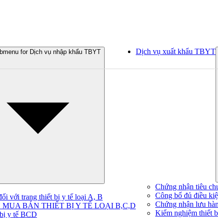
Dịch vụ xuất khẩu TBYT
bmenu for Dịch vụ nhập khẩu TBYT
Chứng nhận tiêu ch
Công bố đủ điều kiện
 với trang thiết bị y tế loại A, B
Chứng nhận lưu hà
MUA BÁN THIẾT BỊ Y TẾ LOẠI B,C,D
Kiểm nghiệm thiết bị
 bị y tế BCD