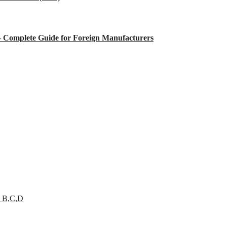
 – Complete Guide for Foreign Manufacturers
 B,C,D