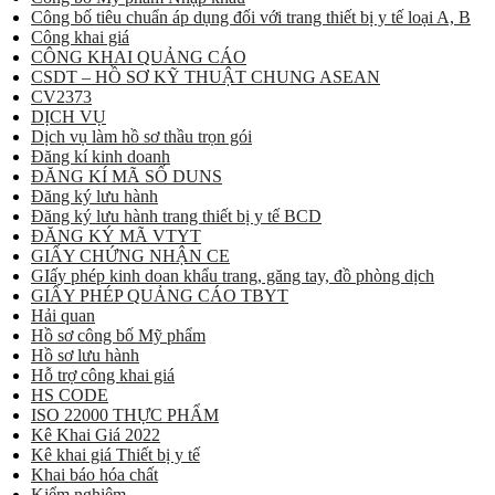
Công bố tiêu chuẩn áp dụng đối với trang thiết bị y tế loại A, B
Công khai giá
CÔNG KHAI QUẢNG CÁO
CSDT – HỒ SƠ KỸ THUẬT CHUNG ASEAN
CV2373
DỊCH VỤ
Dịch vụ làm hồ sơ thầu trọn gói
Đăng kí kinh doanh
ĐĂNG KÍ MÃ SỐ DUNS
Đăng ký lưu hành
Đăng ký lưu hành trang thiết bị y tế BCD
ĐĂNG KÝ MÃ VTYT
GIẤY CHỨNG NHẬN CE
GIấy phép kinh doan khẩu trang, găng tay, đồ phòng dịch
GIẤY PHÉP QUẢNG CÁO TBYT
Hải quan
Hồ sơ công bố Mỹ phẩm
Hồ sơ lưu hành
Hỗ trợ công khai giá
HS CODE
ISO 22000 THỰC PHẨM
Kê Khai Giá 2022
Kê khai giá Thiết bị y tế
Khai báo hóa chất
Kiểm nghiệm