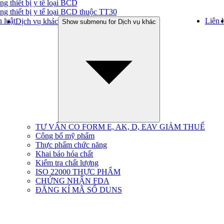
ng thiết bị y tế loại BCD
ng thiết bị y tế loại BCD thuộc TT30
 luật
Liên 
Dịch vụ khác
Show submenu for Dịch vụ khác
TƯ VẤN CO FORM E, AK, D, EAV GIẢM THUẾ
Công bố mỹ phẩm
Thực phẩm chức năng
Khai báo hóa chất
Kiểm tra chất lượng
ISO 22000 THỰC PHẨM
CHỨNG NHẬN FDA
ĐĂNG KÍ MÃ SỐ DUNS