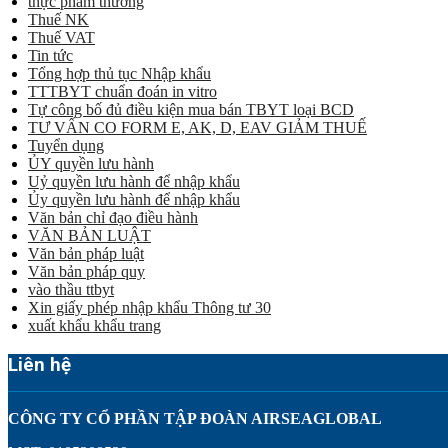
thực phẩm thường
Thuế NK
Thuế VAT
Tin tức
Tổng hợp thủ tục Nhập khẩu
TTTBYT chuẩn đoán in vitro
Tự công bố đủ điều kiện mua bán TBYT loại BCD
TƯ VẤN CO FORM E, AK, D, EAV GIẢM THUẾ
Tuyển dụng
ỦY quyền lưu hành
Uỷ quyền lưu hành để nhập khẩu
Ủy quyền lưu hành để nhập khẩu
Văn bản chỉ đạo điều hành
VĂN BẢN LUẬT
Văn bản pháp luật
Văn bản pháp quy
vào thầu ttbyt
Xin giấy phép nhập khẩu Thông tư 30
xuất khẩu khẩu trang
Liên hệ
CÔNG TY CỔ PHẦN TẬP ĐOÀN AIRSEAGLOBAL