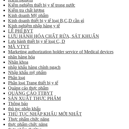
Kiểm nghiệm thiết bị y tế trong nước
Kiểm tra chất lượng
Kinh doanh Mỹ phẩm
Kinh doanh thiết bị y tế loại B,C,D cần gì
Kinh nghiệm nhập hàng y tế
LỆ PHÍ BYT
LƯU HÀNH HÓA CHẤT RỬA, SÁT KHUẨN
Lưu hành thiết bị y tế loại C, D
MÃ VTYT
Marketing authorization holder service of Medical devices
nhãn hàng hóa
Nhãn khoa
nhập khẩu hàng chính ngạch
Nhập khẩu mỹ phẩm
Phân loại
Phân loại Trang thiết bị y tế
Quảng cáo thực phẩm
QUẢNG CÁO TTBYT
SẢN XUẤT THỰC PHẨM
Thông báo
thủ tục nhập khẩu
THỦ TỤC NHẬP KHẨU MỚI NHẤT
Thực phẩm chức năng
thực phẩm chức năng