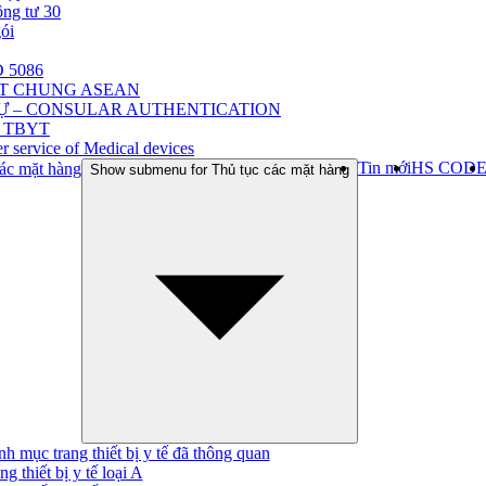
ông tư 30
gói
 5086
ẬT CHUNG ASEAN
Ự – CONSULAR AUTHENTICATION
 TBYT
r service of Medical devices
Tin mới
HS COD
ác mặt hàng
Show submenu for Thủ tục các mặt hàng
h mục trang thiết bị y tế đã thông quan
ng thiết bị y tế loại A