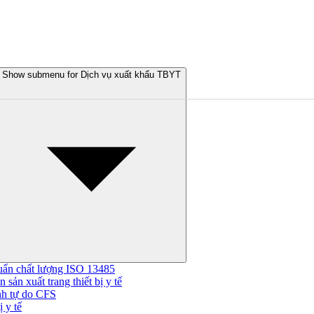
Show submenu for Dịch vụ xuất khẩu TBYT
uẩn chất lượng ISO 13485
 sản xuất trang thiết bị y tế
nh tự do CFS
 y tế