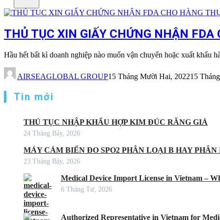
THỦ TỤC XIN GIẤY CHỨNG NHẬN FDA 
Hầu hết bất kì doanh nghiệp nào muốn vận chuyển hoặc xuất khẩu 
AIRSEAGLOBAL GROUP
15 Tháng Mười Hai, 2022
15 Tháng
Tin mới
THỦ TỤC NHẬP KHẨU HỢP KIM ĐÚC RĂNG GIẢ
24 Tháng Bảy, 2026
MÁY CẢM BIẾN ĐO SPO2 PHÂN LOẠI B HAY PHÂN 
23 Tháng Bảy, 2026
Medical Device Import License in Vietnam – Wh
6 Tháng Tư, 2026
Authorized Representative in Vietnam for Medic