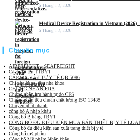
6 Tháng Tư, 2026
Medical Device Registration in Vietnam (2026)
6 Tháng Tư, 2026
Chuyên mục
AIRFREIGHT – SEAFREIGHT
Cách đặt tên TTBYT
CẤP MÃ VẬT TƯ Y TẾ QĐ 5086
Chỉ nha khoa, tăm nha khoa
CHỨNG NHẬN FDA
Chứng nhận lưu hành tự do CFS
Chứng nhận tiêu chuẩn chất lượng ISO 13485
Chuyển phát nhanh
công bố A nhập khẩu
Công bố B hàng TBYT
CÔNG BỐ ĐỦ ĐIỀU KIỆN MUA BÁN THIẾT BỊ Y TẾ LOẠI
Công bố đủ điều kiện sản xuất trang thiết bị y tế
Công bố mỹ phẩm
Công bố Mỹ phẩm Nhập khẩu