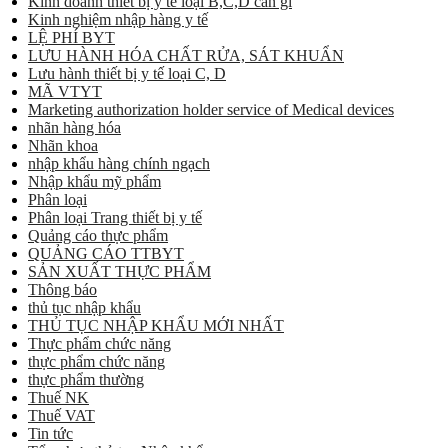
Kinh doanh thiết bị y tế loại B,C,D cần gì
Kinh nghiệm nhập hàng y tế
LỆ PHÍ BYT
LƯU HÀNH HÓA CHẤT RỬA, SÁT KHUẨN
Lưu hành thiết bị y tế loại C, D
MÃ VTYT
Marketing authorization holder service of Medical devices
nhãn hàng hóa
Nhãn khoa
nhập khẩu hàng chính ngạch
Nhập khẩu mỹ phẩm
Phân loại
Phân loại Trang thiết bị y tế
Quảng cáo thực phẩm
QUẢNG CÁO TTBYT
SẢN XUẤT THỰC PHẨM
Thông báo
thủ tục nhập khẩu
THỦ TỤC NHẬP KHẨU MỚI NHẤT
Thực phẩm chức năng
thực phẩm chức năng
thực phẩm thường
Thuế NK
Thuế VAT
Tin tức