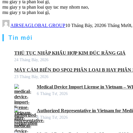
mu giay y ta phan loai gi,
mu giay y ta phan loai quy tac may nhom nao,
mu giay y ta phan loai gì,
AIRSEAGLOBAL GROUP
10 Tháng Bảy, 2020
6 Tháng Mười,
Tin mới
THỦ TỤC NHẬP KHẨU HỢP KIM ĐÚC RĂNG GIẢ
24 Tháng Bảy, 2026
MÁY CẢM BIẾN ĐO SPO2 PHÂN LOẠI B HAY PHÂN 
23 Tháng Bảy, 2026
Medical Device Import License in Vietnam – Wh
6 Tháng Tư, 2026
Authorized Representative in Vietnam for Medic
6 Tháng Tư, 2026