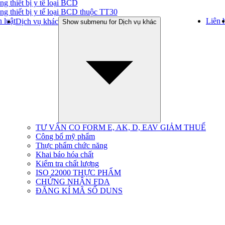
ng thiết bị y tế loại BCD
ng thiết bị y tế loại BCD thuộc TT30
 luật
Liên 
Dịch vụ khác
Show submenu for Dịch vụ khác
TƯ VẤN CO FORM E, AK, D, EAV GIẢM THUẾ
Công bố mỹ phẩm
Thực phẩm chức năng
Khai báo hóa chất
Kiểm tra chất lượng
ISO 22000 THỰC PHẨM
CHỨNG NHẬN FDA
ĐĂNG KÍ MÃ SỐ DUNS