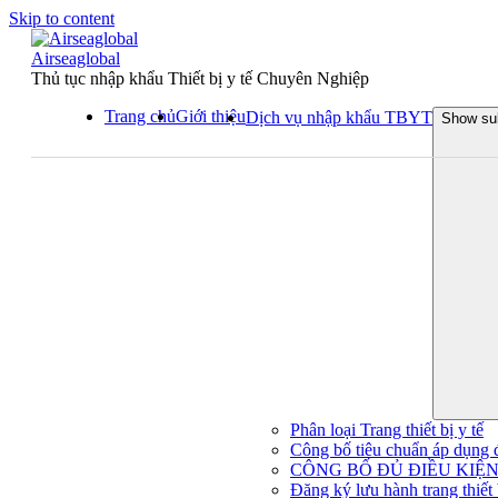
Skip to content
Airseaglobal
Thủ tục nhập khẩu Thiết bị y tế Chuyên Nghiệp
Trang chủ
Giới thiệu
Dịch vụ nhập khẩu TBYT
Show su
Phân loại Trang thiết bị y tế
Công bố tiêu chuẩn áp dụng đối
CÔNG BỐ ĐỦ ĐIỀU KIỆN 
Đăng ký lưu hành trang thiết