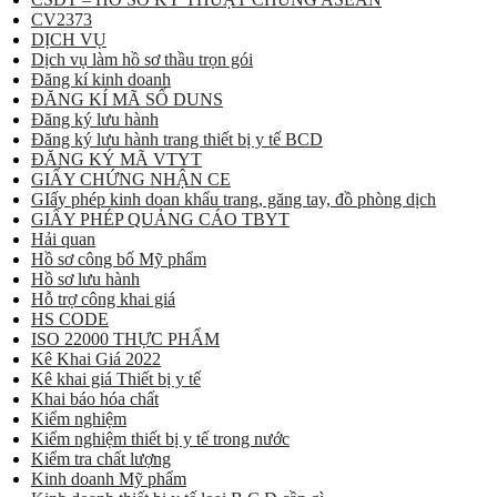
CV2373
DỊCH VỤ
Dịch vụ làm hồ sơ thầu trọn gói
Đăng kí kinh doanh
ĐĂNG KÍ MÃ SỐ DUNS
Đăng ký lưu hành
Đăng ký lưu hành trang thiết bị y tế BCD
ĐĂNG KÝ MÃ VTYT
GIẤY CHỨNG NHẬN CE
GIấy phép kinh doan khẩu trang, găng tay, đồ phòng dịch
GIẤY PHÉP QUẢNG CÁO TBYT
Hải quan
Hồ sơ công bố Mỹ phẩm
Hồ sơ lưu hành
Hỗ trợ công khai giá
HS CODE
ISO 22000 THỰC PHẨM
Kê Khai Giá 2022
Kê khai giá Thiết bị y tế
Khai báo hóa chất
Kiểm nghiệm
Kiểm nghiệm thiết bị y tế trong nước
Kiểm tra chất lượng
Kinh doanh Mỹ phẩm