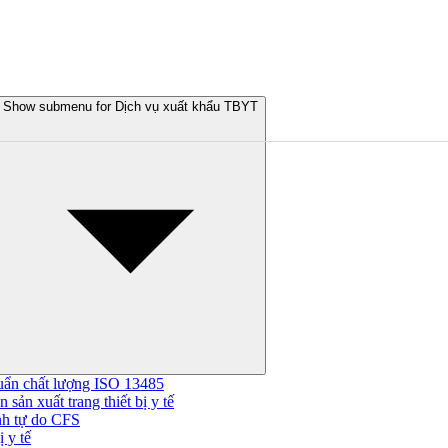
Show submenu for Dịch vụ xuất khẩu TBYT
uẩn chất lượng ISO 13485
 sản xuất trang thiết bị y tế
nh tự do CFS
 y tế