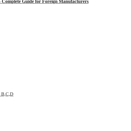
 – Complete Guide for Foreign Manufacturers
 B,C,D