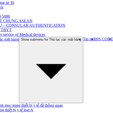
ông tư 30
gói
 5086
ẬT CHUNG ASEAN
Ự – CONSULAR AUTHENTICATION
 TBYT
r service of Medical devices
Tin mới
HS COD
ác mặt hàng
Show submenu for Thủ tục các mặt hàng
h mục trang thiết bị y tế đã thông quan
ng thiết bị y tế loại A