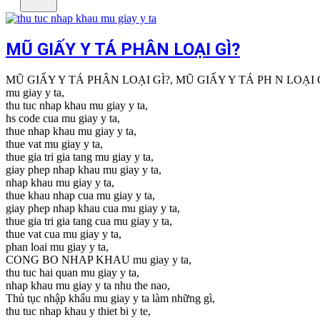
MŨ GIẤY Y TÁ PHÂN LOẠI GÌ?
MŨ GIẤY Y TÁ PHÂN LOẠI GÌ?, MŨ GIẤY Y TÁ PH N LOẠI G
mu giay y ta,
thu tuc nhap khau mu giay y ta,
hs code cua mu giay y ta,
thue nhap khau mu giay y ta,
thue vat mu giay y ta,
thue gia tri gia tang mu giay y ta,
giay phep nhap khau mu giay y ta,
nhap khau mu giay y ta,
thue khau nhap cua mu giay y ta,
giay phep nhap khau cua mu giay y ta,
thue gia tri gia tang cua mu giay y ta,
thue vat cua mu giay y ta,
phan loai mu giay y ta,
CONG BO NHAP KHAU mu giay y ta,
thu tuc hai quan mu giay y ta,
nhap khau mu giay y ta nhu the nao,
Thủ tục nhập khẩu mu giay y ta làm những gì,
thu tuc nhap khau y thiet bi y te,