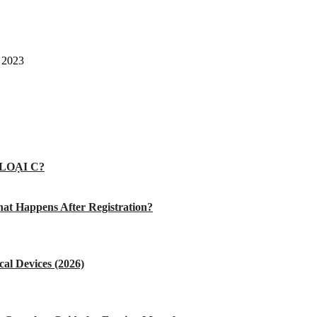
 2023
LOẠI C?
at Happens After Registration?
al Devices (2026)