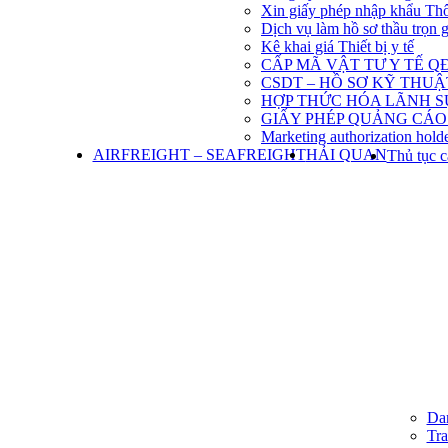
Xin giấy phép nhập khẩu Th
Dịch vụ làm hồ sơ thầu trọn 
Kê khai giá Thiết bị y tế
CẤP MÃ VẬT TƯ Y TẾ QĐ
CSDT – HỒ SƠ KỸ THU
HỢP THỨC HÓA LÃNH S
GIẤY PHÉP QUẢNG CÁO
Marketing authorization holde
AIRFREIGHT – SEAFREIGHT
HẢI QUAN
Thủ tục c
Dan
Tra