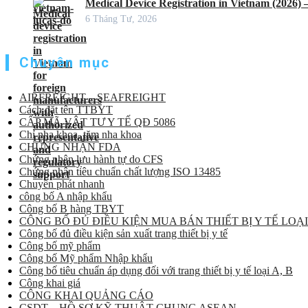
Medical Device Registration in Vietnam (2026)
6 Tháng Tư, 2026
Chuyên mục
AIRFREIGHT – SEAFREIGHT
Cách đặt tên TTBYT
CẤP MÃ VẬT TƯ Y TẾ QĐ 5086
Chỉ nha khoa, tăm nha khoa
CHỨNG NHẬN FDA
Chứng nhận lưu hành tự do CFS
Chứng nhận tiêu chuẩn chất lượng ISO 13485
Chuyển phát nhanh
công bố A nhập khẩu
Công bố B hàng TBYT
CÔNG BỐ ĐỦ ĐIỀU KIỆN MUA BÁN THIẾT BỊ Y TẾ LOẠI
Công bố đủ điều kiện sản xuất trang thiết bị y tế
Công bố mỹ phẩm
Công bố Mỹ phẩm Nhập khẩu
Công bố tiêu chuẩn áp dụng đối với trang thiết bị y tế loại A, B
Công khai giá
CÔNG KHAI QUẢNG CÁO
CSDT – HỒ SƠ KỸ THUẬT CHUNG ASEAN