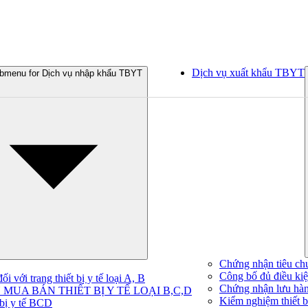
Dịch vụ xuất khẩu TBYT
bmenu for Dịch vụ nhập khẩu TBYT
Chứng nhận tiêu ch
Công bố đủ điều kiện
 với trang thiết bị y tế loại A, B
Chứng nhận lưu hà
MUA BÁN THIẾT BỊ Y TẾ LOẠI B,C,D
Kiểm nghiệm thiết bị
 bị y tế BCD