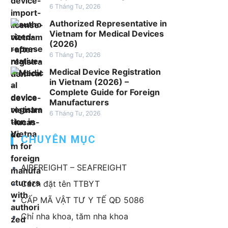
6 Tháng Tư, 2026
v
ụ
Authorized Representative in
x
Vietnam for Medical Devices
(2026)
u
6 Tháng Tư, 2026
ấ
t
Medical Device Registration
k
in Vietnam (2026) –
Complete Guide for Foreign
h
Manufacturers
ẩ
6 Tháng Tư, 2026
u
T
CHUYÊN MỤC
B
Y
T
AIRFREIGHT – SEAFREIGHT
Cách đặt tên TTBYT
CẤP MÃ VẬT TƯ Y TẾ QĐ 5086
Chỉ nha khoa, tăm nha khoa