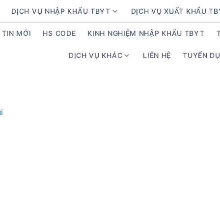
DỊCH VỤ NHẬP KHẨU TBYT
DỊCH VỤ XUẤT KHẨU T
S
h
TIN MỚI
HS CODE
KINH NGHIỆM NHẬP KHẨU TBYT
o
w
DỊCH VỤ KHÁC
LIÊN HỆ
TUYỂN D
S
s
h
u
o
b
w
m
s
e
u
n
b
u
m
f
e
o
n
r
u
D
f
ị
o
c
r
h