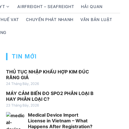
BYT
AIRFREIGHT – SEAFREIGHT
HẢI QUAN
S
h
THUẾ VAT
CHUYỂN PHÁT NHANH
VĂN BẢN LUẬT
o
w
ỤNG
s
u
b
TIN MỚI
m
e
THỦ TỤC NHẬP KHẨU HỢP KIM ĐÚC
n
RĂNG GIẢ
u
24 Tháng Bảy, 2026
f
o
MÁY CẢM BIẾN ĐO SPO2 PHÂN LOẠI B
HAY PHÂN LOẠI C?
r
23 Tháng Bảy, 2026
D
ị
Medical Device Import
c
License in Vietnam – What
Happens After Registration?
h