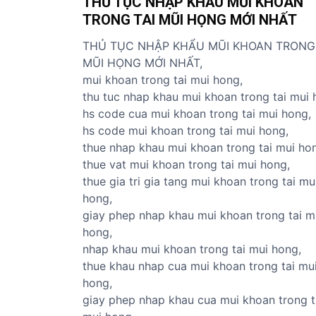
THỦ TỤC NHẬP KHẨU MŨI KHOAN
ủ
TRONG TAI MŨI HỌNG MỚI NHẤT
t
ụ
THỦ TỤC NHẬP KHẨU MŨI KHOAN TRONG 
c
MŨI HỌNG MỚI NHẤT,
c
mui khoan trong tai mui hong,
á
thu tuc nhap khau mui khoan trong tai mui 
c
hs code cua mui khoan trong tai mui hong,
m
hs code mui khoan trong tai mui hong,
ặ
thue nhap khau mui khoan trong tai mui ho
t
thue vat mui khoan trong tai mui hong,
h
thue gia tri gia tang mui khoan trong tai mu
à
hong,
n
giay phep nhap khau mui khoan trong tai m
g
hong,
nhap khau mui khoan trong tai mui hong,
thue khau nhap cua mui khoan trong tai mu
hong,
giay phep nhap khau cua mui khoan trong t