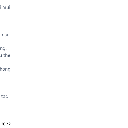
i mui
 mui
ng,
u the
 hong
 tac
 2022