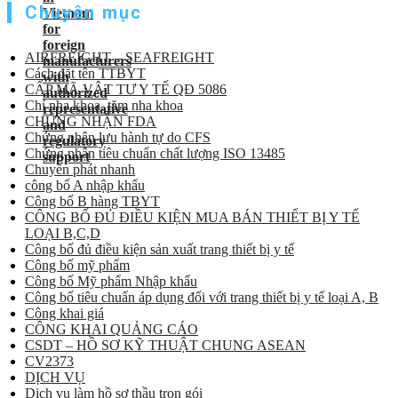
Chuyên mục
AIRFREIGHT – SEAFREIGHT
Cách đặt tên TTBYT
CẤP MÃ VẬT TƯ Y TẾ QĐ 5086
Chỉ nha khoa, tăm nha khoa
CHỨNG NHẬN FDA
Chứng nhận lưu hành tự do CFS
Chứng nhận tiêu chuẩn chất lượng ISO 13485
Chuyển phát nhanh
công bố A nhập khẩu
Công bố B hàng TBYT
CÔNG BỐ ĐỦ ĐIỀU KIỆN MUA BÁN THIẾT BỊ Y TẾ
LOẠI B,C,D
Công bố đủ điều kiện sản xuất trang thiết bị y tế
Công bố mỹ phẩm
Công bố Mỹ phẩm Nhập khẩu
Công bố tiêu chuẩn áp dụng đối với trang thiết bị y tế loại A, B
Công khai giá
CÔNG KHAI QUẢNG CÁO
CSDT – HỒ SƠ KỸ THUẬT CHUNG ASEAN
CV2373
DỊCH VỤ
Dịch vụ làm hồ sơ thầu trọn gói