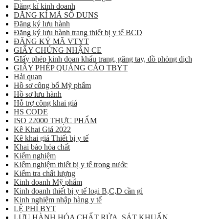
Đăng kí kinh doanh
ĐĂNG KÍ MÃ SỐ DUNS
Đăng ký lưu hành
Đăng ký lưu hành trang thiết bị y tế BCD
ĐĂNG KÝ MÃ VTYT
GIẤY CHỨNG NHẬN CE
GIấy phép kinh doan khẩu trang, găng tay, đồ phòng dịch
GIẤY PHÉP QUẢNG CÁO TBYT
Hải quan
Hồ sơ công bố Mỹ phẩm
Hồ sơ lưu hành
Hỗ trợ công khai giá
HS CODE
ISO 22000 THỰC PHẨM
Kê Khai Giá 2022
Kê khai giá Thiết bị y tế
Khai báo hóa chất
Kiểm nghiệm
Kiểm nghiệm thiết bị y tế trong nước
Kiểm tra chất lượng
Kinh doanh Mỹ phẩm
Kinh doanh thiết bị y tế loại B,C,D cần gì
Kinh nghiệm nhập hàng y tế
LỆ PHÍ BYT
LƯU HÀNH HÓA CHẤT RỬA, SÁT KHUẨN