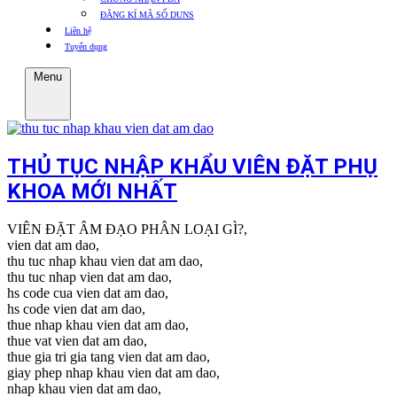
ĐĂNG KÍ MÃ SỐ DUNS
Liên hệ
Tuyển dụng
Menu
THỦ TỤC NHẬP KHẨU VIÊN ĐẶT PHỤ
KHOA MỚI NHẤT
VIÊN ĐẶT ÂM ĐẠO PHÂN LOẠI GÌ?,
vien dat am dao,
thu tuc nhap khau vien dat am dao,
thu tuc nhap vien dat am dao,
hs code cua vien dat am dao,
hs code vien dat am dao,
thue nhap khau vien dat am dao,
thue vat vien dat am dao,
thue gia tri gia tang vien dat am dao,
giay phep nhap khau vien dat am dao,
nhap khau vien dat am dao,