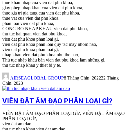
thue khau nhap cua vien dat phu khoa,
giay phep nhap khau cua vien dat phu khoa,
thue gia tri gia tang cua vien dat phu khoa,
thue vat cua vien dat phu khoa,
phan loai vien dat phu khoa,
CONG BO NHAP KHAU vien dat phu khoa,
thu tuc hai quan vien dat phu khoa,
vien dat phu khoa phan loai gi,
vien dat phu khoa phan loai quy tac may nhom nao,
vien dat phu khoa phan loai gì,
nhap khau vien dat phu khoa nhu the nao,
Thủ tục nhập khẩu bàn vien dat phu khoa làm những gì,
thu tuc nhap khau y thiet bi y te,
AIRSEAGLOBAL GROUP
8 Tháng Chín, 2022
22 Tháng
Chín, 2023
VIÊN ĐẶT ÂM ĐẠO PHÂN LOẠI GÌ?
VIÊN ĐẶT ÂM ĐẠO PHÂN LOẠI GÌ?, VIÊN ĐẶT ÂM ĐẠO
PHÂN LOẠI GÌ?,
vien dat am dao,
thu tuc nhap khau vien dat am dao,