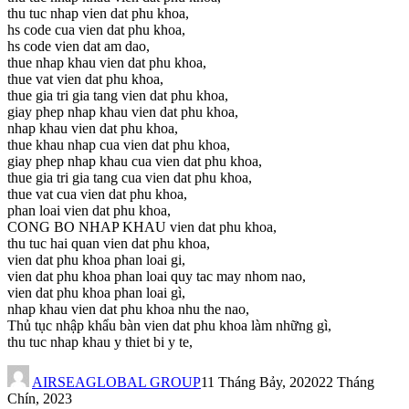
thu tuc nhap vien dat phu khoa,
hs code cua vien dat phu khoa,
hs code vien dat am dao,
thue nhap khau vien dat phu khoa,
thue vat vien dat phu khoa,
thue gia tri gia tang vien dat phu khoa,
giay phep nhap khau vien dat phu khoa,
nhap khau vien dat phu khoa,
thue khau nhap cua vien dat phu khoa,
giay phep nhap khau cua vien dat phu khoa,
thue gia tri gia tang cua vien dat phu khoa,
thue vat cua vien dat phu khoa,
phan loai vien dat phu khoa,
CONG BO NHAP KHAU vien dat phu khoa,
thu tuc hai quan vien dat phu khoa,
vien dat phu khoa phan loai gi,
vien dat phu khoa phan loai quy tac may nhom nao,
vien dat phu khoa phan loai gì,
nhap khau vien dat phu khoa nhu the nao,
Thủ tục nhập khẩu bàn vien dat phu khoa làm những gì,
thu tuc nhap khau y thiet bi y te,
AIRSEAGLOBAL GROUP
11 Tháng Bảy, 2020
22 Tháng
Chín, 2023