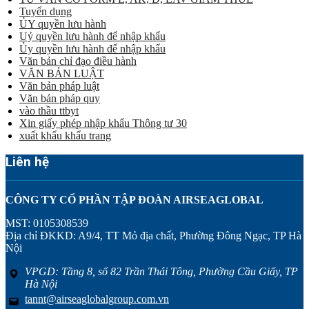
Tuyển dụng
ỦY quyền lưu hành
Uỷ quyền lưu hành để nhập khẩu
Ủy quyền lưu hành để nhập khẩu
Văn bản chỉ đạo điều hành
VĂN BẢN LUẬT
Văn bản pháp luật
Văn bản pháp quy
vào thầu ttbyt
Xin giấy phép nhập khẩu Thông tư 30
xuất khẩu khẩu trang
Liên hệ
CÔNG TY CỔ PHẦN TẬP ĐOÀN AIRSEAGLOBAL
MST: 0105308539
Địa chỉ ĐKKD: A9/4, TT Mỏ địa chất, Phường Đông Ngạc, TP Hà
Nội
VPGD: Tầng 8, số 82 Trần Thái Tông, Phường Cầu Giấy, TP
Hà Nội
tannt@airseaglobalgroup.com.vn