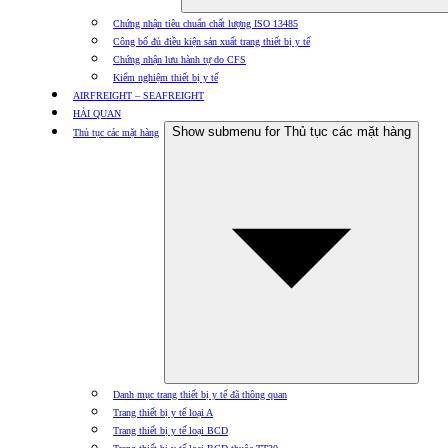
Chứng nhận tiêu chuẩn chất lượng ISO 13485
Công bố đủ điều kiện sản xuất trang thiết bị y tế
Chứng nhận lưu hành tự do CFS
Kiểm nghiệm thiết bị y tế
AIRFREIGHT – SEAFREIGHT
HẢI QUAN
Show submenu for Thủ tục các mặt hàng
Thủ tục các mặt hàng
Danh mục trang thiết bị y tế đã thông quan
Trang thiết bị y tế loại A
Trang thiết bị y tế loại BCD