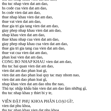
thu tuc nhap vien dat am dao,
hs code cua vien dat am dao,
hs code vien dat am dao,
thue nhap khau vien dat am dao,
thue vat vien dat am dao,
thue gia tri gia tang vien dat am dao,
giay phep nhap khau vien dat am dao,
nhap khau vien dat am dao,
thue khau nhap cua vien dat am dao,
giay phep nhap khau cua vien dat am dao,
thue gia tri gia tang cua vien dat am dao,
thue vat cua vien dat am dao,
phan loai vien dat am dao,
CONG BO NHAP KHAU vien dat am dao,
thu tuc hai quan vien dat am dao,
vien dat am dao phan loai gi,
vien dat am dao phan loai quy tac may nhom nao,
vien dat am dao phan loai gì,
nhap khau vien dat am dao nhu the nao,
Thủ tục nhập khẩu bàn vien dat am dao làm những gì,
thu tuc nhap khau y thiet bi y te,
VIÊN ĐẶT PHỤ KHOA PHÂN LOẠI GÌ?,
vien dat phu khoa,
thu tuc nhap khau vien dat phu khoa,