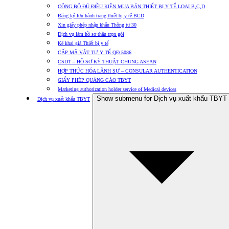
CÔNG BỐ ĐỦ ĐIỀU KIỆN MUA BÁN THIẾT BỊ Y TẾ LOẠI B,C,D
Đăng ký lưu hành trang thiết bị y tế BCD
Xin giấy phép nhập khẩu Thông tư 30
Dịch vụ làm hồ sơ thầu trọn gói
Kê khai giá Thiết bị y tế
CẤP MÃ VẬT TƯ Y TẾ QĐ 5086
CSDT – HỒ SƠ KỸ THUẬT CHUNG ASEAN
HỢP THỨC HÓA LÃNH SỰ – CONSULAR AUTHENTICATION
GIẤY PHÉP QUẢNG CÁO TBYT
Marketing authorization holder service of Medical devices
Show submenu for Dịch vụ xuất khẩu TBYT
Dịch vụ xuất khẩu TBYT