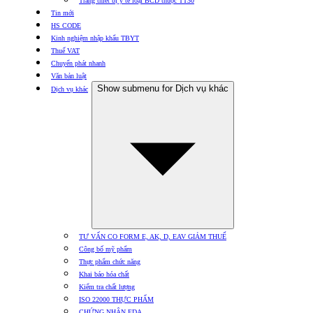
Trang thiết bị y tế loại BCD thuộc TT30
Tin mới
HS CODE
Kinh nghiệm nhập khẩu TBYT
Thuế VAT
Chuyển phát nhanh
Văn bản luật
Show submenu for Dịch vụ khác
Dịch vụ khác
TƯ VẤN CO FORM E, AK, D, EAV GIẢM THUẾ
Công bố mỹ phẩm
Thực phẩm chức năng
Khai báo hóa chất
Kiểm tra chất lượng
ISO 22000 THỰC PHẨM
CHỨNG NHẬN FDA