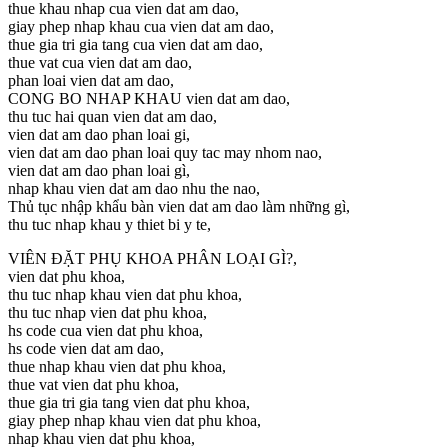
thue khau nhap cua vien dat am dao,
giay phep nhap khau cua vien dat am dao,
thue gia tri gia tang cua vien dat am dao,
thue vat cua vien dat am dao,
phan loai vien dat am dao,
CONG BO NHAP KHAU vien dat am dao,
thu tuc hai quan vien dat am dao,
vien dat am dao phan loai gi,
vien dat am dao phan loai quy tac may nhom nao,
vien dat am dao phan loai gì,
nhap khau vien dat am dao nhu the nao,
Thủ tục nhập khẩu bàn vien dat am dao làm những gì,
thu tuc nhap khau y thiet bi y te,
VIÊN ĐẶT PHỤ KHOA PHÂN LOẠI GÌ?,
vien dat phu khoa,
thu tuc nhap khau vien dat phu khoa,
thu tuc nhap vien dat phu khoa,
hs code cua vien dat phu khoa,
hs code vien dat am dao,
thue nhap khau vien dat phu khoa,
thue vat vien dat phu khoa,
thue gia tri gia tang vien dat phu khoa,
giay phep nhap khau vien dat phu khoa,
nhap khau vien dat phu khoa,