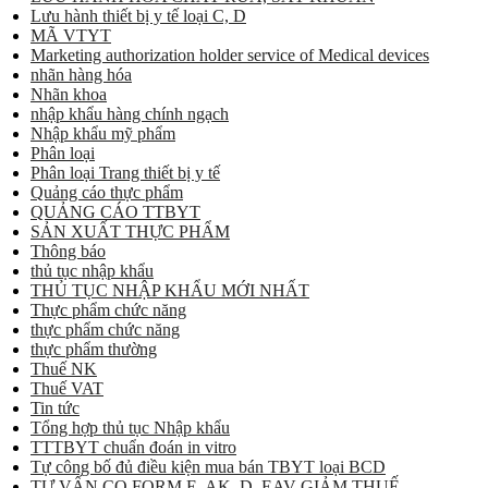
Lưu hành thiết bị y tế loại C, D
MÃ VTYT
Marketing authorization holder service of Medical devices
nhãn hàng hóa
Nhãn khoa
nhập khẩu hàng chính ngạch
Nhập khẩu mỹ phẩm
Phân loại
Phân loại Trang thiết bị y tế
Quảng cáo thực phẩm
QUẢNG CÁO TTBYT
SẢN XUẤT THỰC PHẨM
Thông báo
thủ tục nhập khẩu
THỦ TỤC NHẬP KHẨU MỚI NHẤT
Thực phẩm chức năng
thực phẩm chức năng
thực phẩm thường
Thuế NK
Thuế VAT
Tin tức
Tổng hợp thủ tục Nhập khẩu
TTTBYT chuẩn đoán in vitro
Tự công bố đủ điều kiện mua bán TBYT loại BCD
TƯ VẤN CO FORM E, AK, D, EAV GIẢM THUẾ