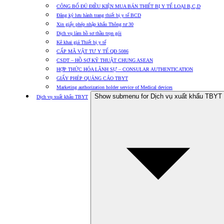
CÔNG BỐ ĐỦ ĐIỀU KIỆN MUA BÁN THIẾT BỊ Y TẾ LOẠI B,C,D
Đăng ký lưu hành trang thiết bị y tế BCD
Xin giấy phép nhập khẩu Thông tư 30
Dịch vụ làm hồ sơ thầu trọn gói
Kê khai giá Thiết bị y tế
CẤP MÃ VẬT TƯ Y TẾ QĐ 5086
CSDT – HỒ SƠ KỸ THUẬT CHUNG ASEAN
HỢP THỨC HÓA LÃNH SỰ – CONSULAR AUTHENTICATION
GIẤY PHÉP QUẢNG CÁO TBYT
Marketing authorization holder service of Medical devices
Show submenu for Dịch vụ xuất khẩu TBYT
Dịch vụ xuất khẩu TBYT