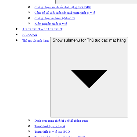
Chứng nhận tiêu chuẩn chất lượng ISO 13485
Công bố đủ điều kiện sản xuất trang thiết bị y tế
Chứng nhận lưu hành tự do CFS
Kiểm nghiệm thiết bị y tế
AIRFREIGHT – SEAFREIGHT
HẢI QUAN
Show submenu for Thủ tục các mặt hàng
Thủ tục các mặt hàng
Danh mục trang thiết bị y tế đã thông quan
Trang thiết bị y tế loại A
Trang thiết bị y tế loại BCD