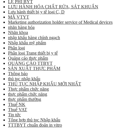
LỆ PHÍ BYT
LƯU HÀNH HÓA CHẤT RỬA, SÁT KHUẨN
Lưu hành thiết bị y tế loại C, D
MÃ VTYT
Marketing authorization holder service of Medical devices
nhãn hàng hóa
Nhãn khoa
nhập khẩu hàng chính ngạch
Nhập khẩu mỹ phẩm
Phân loại
Phân loại Trang thiết bị y tế
Quảng cáo thực phẩm
QUẢNG CÁO TTBYT
SẢN XUẤT THỰC PHẨM
Thông báo
thủ tục nhập khẩu
THỦ TỤC NHẬP KHẨU MỚI NHẤT
Thực phẩm chức năng
thực phẩm chức năng
thực phẩm thường
Thuế NK
Thuế VAT
Tin tức
Tổng hợp thủ tục Nhập khẩu
TTTBYT chuẩn đoán in vitro