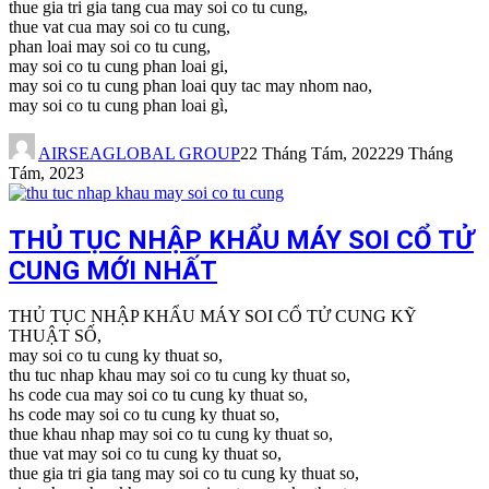
thue gia tri gia tang cua may soi co tu cung,
thue vat cua may soi co tu cung,
phan loai may soi co tu cung,
may soi co tu cung phan loai gi,
may soi co tu cung phan loai quy tac may nhom nao,
may soi co tu cung phan loai gì,
AIRSEAGLOBAL GROUP
22 Tháng Tám, 2022
29 Tháng
Tám, 2023
THỦ TỤC NHẬP KHẨU MÁY SOI CỔ TỬ
CUNG MỚI NHẤT
THỦ TỤC NHẬP KHẨU MÁY SOI CỔ TỬ CUNG KỸ
THUẬT SỐ,
may soi co tu cung ky thuat so,
thu tuc nhap khau may soi co tu cung ky thuat so,
hs code cua may soi co tu cung ky thuat so,
hs code may soi co tu cung ky thuat so,
thue khau nhap may soi co tu cung ky thuat so,
thue vat may soi co tu cung ky thuat so,
thue gia tri gia tang may soi co tu cung ky thuat so,