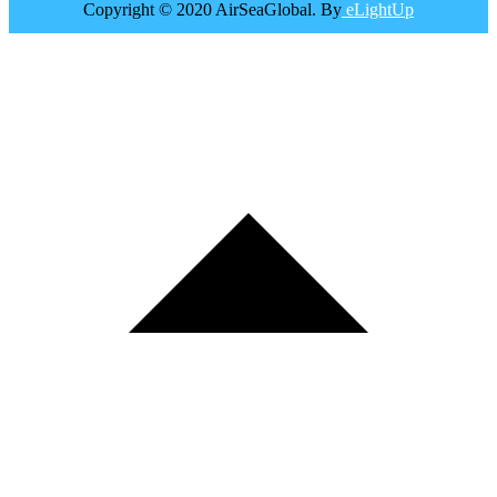
Copyright © 2020 AirSeaGlobal. By
eLightUp