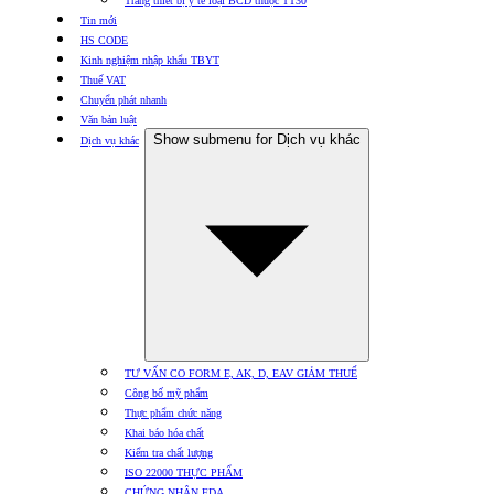
Trang thiết bị y tế loại BCD thuộc TT30
Tin mới
HS CODE
Kinh nghiệm nhập khẩu TBYT
Thuế VAT
Chuyển phát nhanh
Văn bản luật
Show submenu for Dịch vụ khác
Dịch vụ khác
TƯ VẤN CO FORM E, AK, D, EAV GIẢM THUẾ
Công bố mỹ phẩm
Thực phẩm chức năng
Khai báo hóa chất
Kiểm tra chất lượng
ISO 22000 THỰC PHẨM
CHỨNG NHẬN FDA