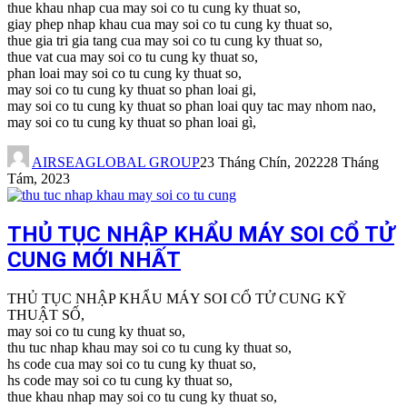
thue khau nhap cua may soi co tu cung ky thuat so,
giay phep nhap khau cua may soi co tu cung ky thuat so,
thue gia tri gia tang cua may soi co tu cung ky thuat so,
thue vat cua may soi co tu cung ky thuat so,
phan loai may soi co tu cung ky thuat so,
may soi co tu cung ky thuat so phan loai gi,
may soi co tu cung ky thuat so phan loai quy tac may nhom nao,
may soi co tu cung ky thuat so phan loai gì,
AIRSEAGLOBAL GROUP
23 Tháng Chín, 2022
28 Tháng
Tám, 2023
THỦ TỤC NHẬP KHẨU MÁY SOI CỔ TỬ
CUNG MỚI NHẤT
THỦ TỤC NHẬP KHẨU MÁY SOI CỔ TỬ CUNG KỸ
THUẬT SỐ,
may soi co tu cung ky thuat so,
thu tuc nhap khau may soi co tu cung ky thuat so,
hs code cua may soi co tu cung ky thuat so,
hs code may soi co tu cung ky thuat so,
thue khau nhap may soi co tu cung ky thuat so,