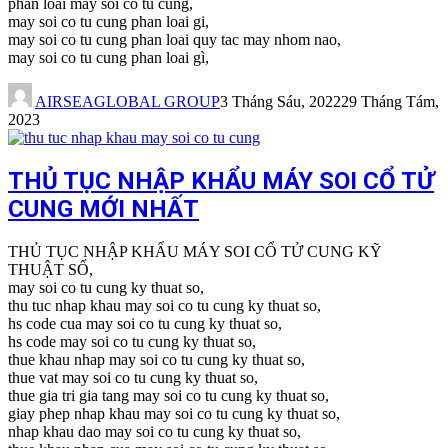
phan loai may soi co tu cung,
may soi co tu cung phan loai gi,
may soi co tu cung phan loai quy tac may nhom nao,
may soi co tu cung phan loai gì,
AIRSEAGLOBAL GROUP
3 Tháng Sáu, 2022
29 Tháng Tám,
2023
THỦ TỤC NHẬP KHẨU MÁY SOI CỔ TỬ
CUNG MỚI NHẤT
THỦ TỤC NHẬP KHẨU MÁY SOI CỔ TỬ CUNG KỸ
THUẬT SỐ,
may soi co tu cung ky thuat so,
thu tuc nhap khau may soi co tu cung ky thuat so,
hs code cua may soi co tu cung ky thuat so,
hs code may soi co tu cung ky thuat so,
thue khau nhap may soi co tu cung ky thuat so,
thue vat may soi co tu cung ky thuat so,
thue gia tri gia tang may soi co tu cung ky thuat so,
giay phep nhap khau may soi co tu cung ky thuat so,
nhap khau dao may soi co tu cung ky thuat so,