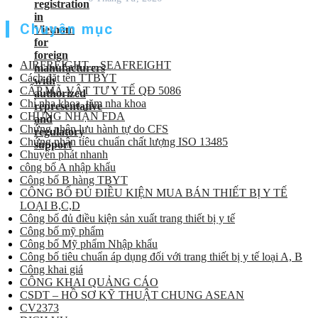
Chuyên mục
AIRFREIGHT – SEAFREIGHT
Cách đặt tên TTBYT
CẤP MÃ VẬT TƯ Y TẾ QĐ 5086
Chỉ nha khoa, tăm nha khoa
CHỨNG NHẬN FDA
Chứng nhận lưu hành tự do CFS
Chứng nhận tiêu chuẩn chất lượng ISO 13485
Chuyển phát nhanh
công bố A nhập khẩu
Công bố B hàng TBYT
CÔNG BỐ ĐỦ ĐIỀU KIỆN MUA BÁN THIẾT BỊ Y TẾ
LOẠI B,C,D
Công bố đủ điều kiện sản xuất trang thiết bị y tế
Công bố mỹ phẩm
Công bố Mỹ phẩm Nhập khẩu
Công bố tiêu chuẩn áp dụng đối với trang thiết bị y tế loại A, B
Công khai giá
CÔNG KHAI QUẢNG CÁO
CSDT – HỒ SƠ KỸ THUẬT CHUNG ASEAN
CV2373