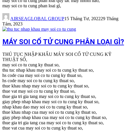
may soi co tu cung phan loai quy tac may nhom nao,
may soi co tu cung phan loai gì,
AIRSEAGLOBAL GROUP
15 Tháng Tư, 2022
29 Tháng
Tám, 2023
MÁY SOI CỔ TỬ CUNG PHÂN LOẠI GÌ?
THỦ TỤC NHẬP KHẨU MÁY SOI CỔ TỬ CUNG KỸ
THUẬT SỐ,
may soi co tu cung ky thuat so,
thu tuc nhap khau may soi co tu cung ky thuat so,
hs code cua may soi co tu cung ky thuat so,
hs code may soi co tu cung ky thuat so,
thue khau nhap may soi co tu cung ky thuat so,
thue vat may soi co tu cung ky thuat so,
thue gia tri gia tang may soi co tu cung ky thuat so,
giay phep nhap khau may soi co tu cung ky thuat so,
nhap khau dao may soi co tu cung ky thuat so,
thue khau nhap cua may soi co tu cung ky thuat so,
giay phep nhap khau cua may soi co tu cung ky thuat so,
thue gia tri gia tang cua may soi co tu cung ky thuat so,
thue vat cua may soi co tu cung ky thuat so,