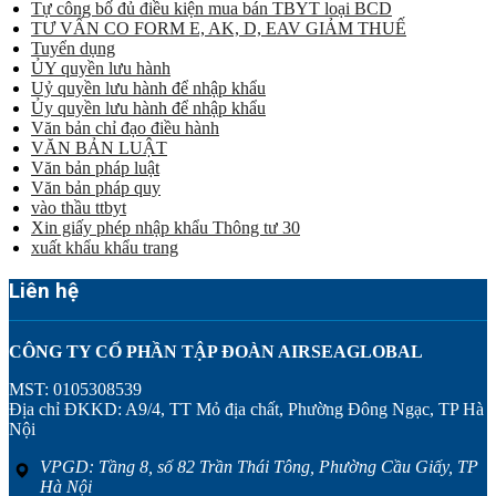
Tự công bố đủ điều kiện mua bán TBYT loại BCD
TƯ VẤN CO FORM E, AK, D, EAV GIẢM THUẾ
Tuyển dụng
ỦY quyền lưu hành
Uỷ quyền lưu hành để nhập khẩu
Ủy quyền lưu hành để nhập khẩu
Văn bản chỉ đạo điều hành
VĂN BẢN LUẬT
Văn bản pháp luật
Văn bản pháp quy
vào thầu ttbyt
Xin giấy phép nhập khẩu Thông tư 30
xuất khẩu khẩu trang
Liên hệ
CÔNG TY CỔ PHẦN TẬP ĐOÀN AIRSEAGLOBAL
MST: 0105308539
Địa chỉ ĐKKD: A9/4, TT Mỏ địa chất, Phường Đông Ngạc, TP Hà
Nội
VPGD: Tầng 8, số 82 Trần Thái Tông, Phường Cầu Giấy, TP
Hà Nội