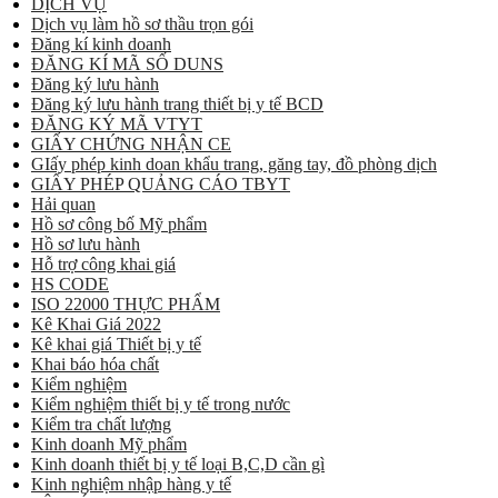
DỊCH VỤ
Dịch vụ làm hồ sơ thầu trọn gói
Đăng kí kinh doanh
ĐĂNG KÍ MÃ SỐ DUNS
Đăng ký lưu hành
Đăng ký lưu hành trang thiết bị y tế BCD
ĐĂNG KÝ MÃ VTYT
GIẤY CHỨNG NHẬN CE
GIấy phép kinh doan khẩu trang, găng tay, đồ phòng dịch
GIẤY PHÉP QUẢNG CÁO TBYT
Hải quan
Hồ sơ công bố Mỹ phẩm
Hồ sơ lưu hành
Hỗ trợ công khai giá
HS CODE
ISO 22000 THỰC PHẨM
Kê Khai Giá 2022
Kê khai giá Thiết bị y tế
Khai báo hóa chất
Kiểm nghiệm
Kiểm nghiệm thiết bị y tế trong nước
Kiểm tra chất lượng
Kinh doanh Mỹ phẩm
Kinh doanh thiết bị y tế loại B,C,D cần gì
Kinh nghiệm nhập hàng y tế