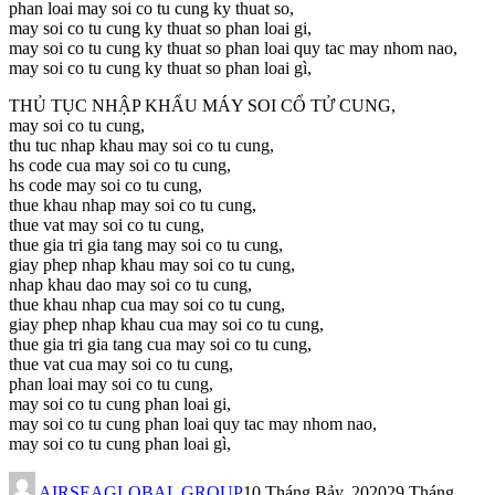
phan loai may soi co tu cung ky thuat so,
may soi co tu cung ky thuat so phan loai gi,
may soi co tu cung ky thuat so phan loai quy tac may nhom nao,
may soi co tu cung ky thuat so phan loai gì,
THỦ TỤC NHẬP KHẨU MÁY SOI CỔ TỬ CUNG,
may soi co tu cung,
thu tuc nhap khau may soi co tu cung,
hs code cua may soi co tu cung,
hs code may soi co tu cung,
thue khau nhap may soi co tu cung,
thue vat may soi co tu cung,
thue gia tri gia tang may soi co tu cung,
giay phep nhap khau may soi co tu cung,
nhap khau dao may soi co tu cung,
thue khau nhap cua may soi co tu cung,
giay phep nhap khau cua may soi co tu cung,
thue gia tri gia tang cua may soi co tu cung,
thue vat cua may soi co tu cung,
phan loai may soi co tu cung,
may soi co tu cung phan loai gi,
may soi co tu cung phan loai quy tac may nhom nao,
may soi co tu cung phan loai gì,
AIRSEAGLOBAL GROUP
10 Tháng Bảy, 2020
29 Tháng