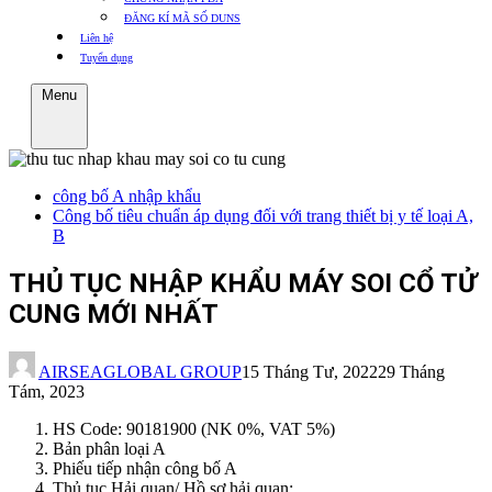
ĐĂNG KÍ MÃ SỐ DUNS
Liên hệ
Tuyển dụng
Menu
công bố A nhập khẩu
Công bố tiêu chuẩn áp dụng đối với trang thiết bị y tế loại A,
B
THỦ TỤC NHẬP KHẨU MÁY SOI CỔ TỬ
CUNG MỚI NHẤT
AIRSEAGLOBAL GROUP
15 Tháng Tư, 2022
29 Tháng
Tám, 2023
HS Code: 90181900 (NK 0%, VAT 5%)
Bản phân loại A
Phiếu tiếp nhận công bố A
Thủ tục Hải quan/ Hồ sơ hải quan: