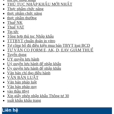
THỦ TỤC NHẬP KHẨU MỚI NHẤT
Thực phẩm chức năng
thực phẩm chức năng
thực phẩm thường
Thuế NK
Thuế VAT
Tin tức
Tổng hợp thủ tục Nhập khẩu
TTTBYT chuẩn đoán in vitro
Tự công bố đủ điều kiện mua bán TBYT loại BCD
TƯ VẤN CO FORM E, AK, D, EAV GIẢM THUẾ
Tuyển dụng
ỦY quyền lưu hành
Uỷ quyền lưu hành để nhập khẩu
Ủy quyền lưu hành để nhập khẩu
Văn bản chỉ đạo điều hành
VĂN BẢN LUẬT
Văn bản pháp luật
Văn bản pháp quy
vào thầu ttbyt
Xin giấy phép nhập khẩu Thông tư 30
xuất khẩu khẩu trang
Liên hệ