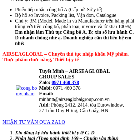
Phiếu tiếp nhận công bố A (Cấp bởi Sở y tế)
Bộ hồ sơ Invoice, Packing list, Vận đơn, Catalogue
Chú ý: 3M (Model, Made in và Manufacturer trên hàng phải
trùng với trên công bố, phân loại, invoice và tờ khai 100%)
Em nhận làm Thủ tục Công bố A, B; xin số lưu hành C,
D nhanh chóng nhé ạ. Doanh nghiệp cần thì liên hệ em
nhé:
AIRSEAGLOBAL – Chuyên thủ tục nhập khẩu Mỹ phẩm,
Thực phẩm chức năng, Thiết bị y tế
Tuyết Minh
–
AIRSEAGLOBAL
GROUP SALES
Zalo:
0971 460 378
Mobi:
0971 460 378
Email:
minhntt@airseaglobalgroup.com.vn
Add
: Phòng 2412, 2414, tòa Eurowindow,
27 Trần Duy Hưng, Cầu Giấy, HN
NHẬN TƯ VẤN QUA ZALO
Xin đăng ký lưu hành thiết bị y tế C, D
Phân loại (Theo nghị định 169 – Chuẩn vào thầu)