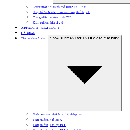
Chứng nhận tiêu chuẩn chất lượng ISO 13485
Công bố đủ điều kiện sản xuất trang thiết bị y tế
Chứng nhận lưu hành tự do CFS
Kiểm nghiệm thiết bị y tế
AIRFREIGHT – SEAFREIGHT
HẢI QUAN
Show submenu for Thủ tục các mặt hàng
Thủ tục các mặt hàng
Danh mục trang thiết bị y tế đã thông quan
Trang thiết bị y tế loại A
Trang thiết bị y tế loại BCD