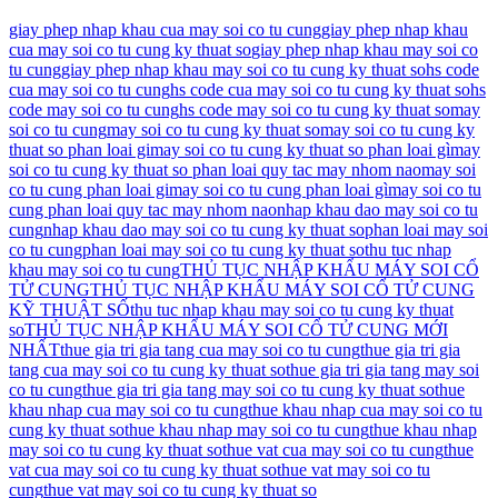
giay phep nhap khau cua may soi co tu cung
giay phep nhap khau
cua may soi co tu cung ky thuat so
giay phep nhap khau may soi co
tu cung
giay phep nhap khau may soi co tu cung ky thuat so
hs code
cua may soi co tu cung
hs code cua may soi co tu cung ky thuat so
hs
code may soi co tu cung
hs code may soi co tu cung ky thuat so
may
soi co tu cung
may soi co tu cung ky thuat so
may soi co tu cung ky
thuat so phan loai gi
may soi co tu cung ky thuat so phan loai gì
may
soi co tu cung ky thuat so phan loai quy tac may nhom nao
may soi
co tu cung phan loai gi
may soi co tu cung phan loai gì
may soi co tu
cung phan loai quy tac may nhom nao
nhap khau dao may soi co tu
cung
nhap khau dao may soi co tu cung ky thuat so
phan loai may soi
co tu cung
phan loai may soi co tu cung ky thuat so
thu tuc nhap
khau may soi co tu cung
THỦ TỤC NHẬP KHẨU MÁY SOI CỔ
TỬ CUNG
THỦ TỤC NHẬP KHẨU MÁY SOI CỔ TỬ CUNG
KỸ THUẬT SỐ
thu tuc nhap khau may soi co tu cung ky thuat
so
THỦ TỤC NHẬP KHẨU MÁY SOI CỔ TỬ CUNG MỚI
NHẤT
thue gia tri gia tang cua may soi co tu cung
thue gia tri gia
tang cua may soi co tu cung ky thuat so
thue gia tri gia tang may soi
co tu cung
thue gia tri gia tang may soi co tu cung ky thuat so
thue
khau nhap cua may soi co tu cung
thue khau nhap cua may soi co tu
cung ky thuat so
thue khau nhap may soi co tu cung
thue khau nhap
may soi co tu cung ky thuat so
thue vat cua may soi co tu cung
thue
vat cua may soi co tu cung ky thuat so
thue vat may soi co tu
cung
thue vat may soi co tu cung ky thuat so