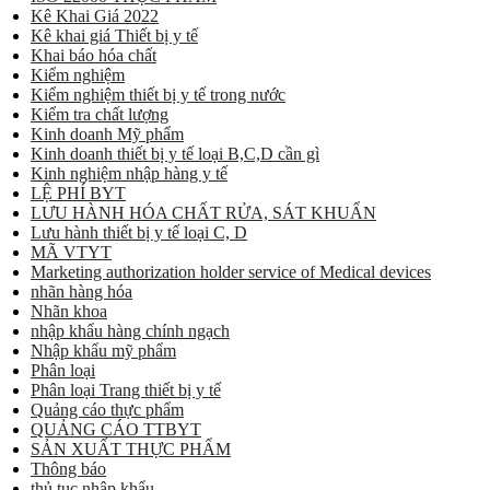
Kê Khai Giá 2022
Kê khai giá Thiết bị y tế
Khai báo hóa chất
Kiểm nghiệm
Kiểm nghiệm thiết bị y tế trong nước
Kiểm tra chất lượng
Kinh doanh Mỹ phẩm
Kinh doanh thiết bị y tế loại B,C,D cần gì
Kinh nghiệm nhập hàng y tế
LỆ PHÍ BYT
LƯU HÀNH HÓA CHẤT RỬA, SÁT KHUẨN
Lưu hành thiết bị y tế loại C, D
MÃ VTYT
Marketing authorization holder service of Medical devices
nhãn hàng hóa
Nhãn khoa
nhập khẩu hàng chính ngạch
Nhập khẩu mỹ phẩm
Phân loại
Phân loại Trang thiết bị y tế
Quảng cáo thực phẩm
QUẢNG CÁO TTBYT
SẢN XUẤT THỰC PHẨM
Thông báo
thủ tục nhập khẩu