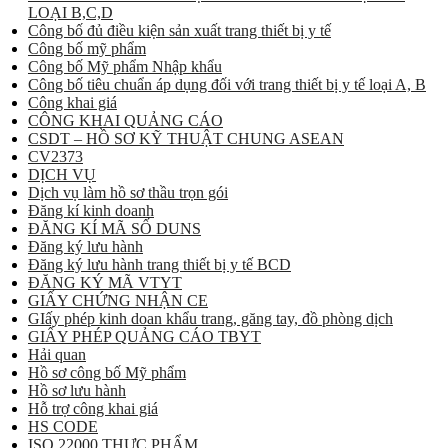
LOẠI B,C,D
Công bố đủ điều kiện sản xuất trang thiết bị y tế
Công bố mỹ phẩm
Công bố Mỹ phẩm Nhập khẩu
Công bố tiêu chuẩn áp dụng đối với trang thiết bị y tế loại A, B
Công khai giá
CÔNG KHAI QUẢNG CÁO
CSDT – HỒ SƠ KỸ THUẬT CHUNG ASEAN
CV2373
DỊCH VỤ
Dịch vụ làm hồ sơ thầu trọn gói
Đăng kí kinh doanh
ĐĂNG KÍ MÃ SỐ DUNS
Đăng ký lưu hành
Đăng ký lưu hành trang thiết bị y tế BCD
ĐĂNG KÝ MÃ VTYT
GIẤY CHỨNG NHẬN CE
GIấy phép kinh doan khẩu trang, găng tay, đồ phòng dịch
GIẤY PHÉP QUẢNG CÁO TBYT
Hải quan
Hồ sơ công bố Mỹ phẩm
Hồ sơ lưu hành
Hỗ trợ công khai giá
HS CODE
ISO 22000 THỰC PHẨM