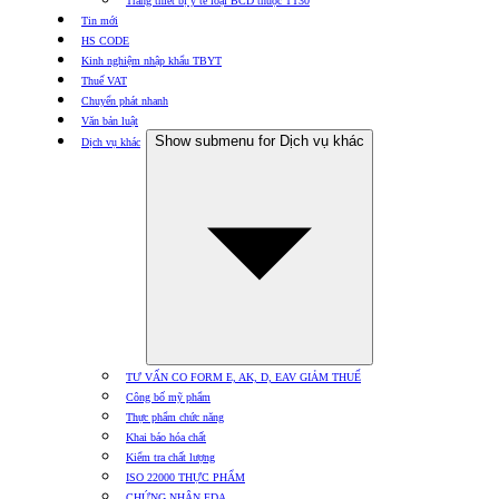
Trang thiết bị y tế loại BCD thuộc TT30
Tin mới
HS CODE
Kinh nghiệm nhập khẩu TBYT
Thuế VAT
Chuyển phát nhanh
Văn bản luật
Show submenu for Dịch vụ khác
Dịch vụ khác
TƯ VẤN CO FORM E, AK, D, EAV GIẢM THUẾ
Công bố mỹ phẩm
Thực phẩm chức năng
Khai báo hóa chất
Kiểm tra chất lượng
ISO 22000 THỰC PHẨM
CHỨNG NHẬN FDA