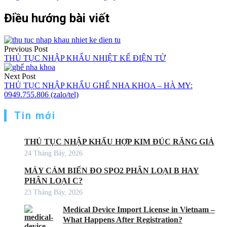
Điều hướng bài viết
Previous Post
THỦ TỤC NHẬP KHẨU NHIỆT KẾ ĐIỆN TỬ
Next Post
THỦ TỤC NHẬP KHẨU GHẾ NHA KHOA – HÀ MY:
0949.755.806 (zalo/tel)
Tin mới
THỦ TỤC NHẬP KHẨU HỢP KIM ĐÚC RĂNG GIẢ
24 Tháng Bảy, 2026
MÁY CẢM BIẾN ĐO SPO2 PHÂN LOẠI B HAY
PHÂN LOẠI C?
23 Tháng Bảy, 2026
Medical Device Import License in Vietnam –
What Happens After Registration?