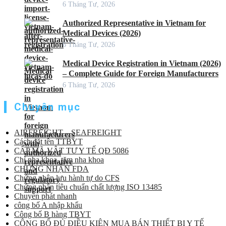
6 Tháng Tư, 2026
Authorized Representative in Vietnam for
Medical Devices (2026)
6 Tháng Tư, 2026
Medical Device Registration in Vietnam (2026)
– Complete Guide for Foreign Manufacturers
6 Tháng Tư, 2026
Chuyên mục
AIRFREIGHT – SEAFREIGHT
Cách đặt tên TTBYT
CẤP MÃ VẬT TƯ Y TẾ QĐ 5086
Chỉ nha khoa, tăm nha khoa
CHỨNG NHẬN FDA
Chứng nhận lưu hành tự do CFS
Chứng nhận tiêu chuẩn chất lượng ISO 13485
Chuyển phát nhanh
công bố A nhập khẩu
Công bố B hàng TBYT
CÔNG BỐ ĐỦ ĐIỀU KIỆN MUA BÁN THIẾT BỊ Y TẾ