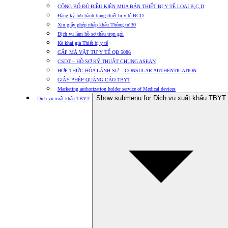
CÔNG BỐ ĐỦ ĐIỀU KIỆN MUA BÁN THIẾT BỊ Y TẾ LOẠI B,C,D
Đăng ký lưu hành trang thiết bị y tế BCD
Xin giấy phép nhập khẩu Thông tư 30
Dịch vụ làm hồ sơ thầu trọn gói
Kê khai giá Thiết bị y tế
CẤP MÃ VẬT TƯ Y TẾ QĐ 5086
CSDT – HỒ SƠ KỸ THUẬT CHUNG ASEAN
HỢP THỨC HÓA LÃNH SỰ – CONSULAR AUTHENTICATION
GIẤY PHÉP QUẢNG CÁO TBYT
Marketing authorization holder service of Medical devices
Show submenu for Dịch vụ xuất khẩu TBYT
Dịch vụ xuất khẩu TBYT