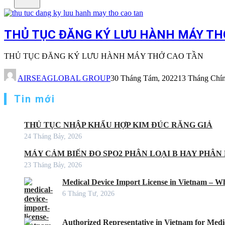
THỦ TỤC ĐĂNG KÝ LƯU HÀNH MÁY THỞ
THỦ TỤC ĐĂNG KÝ LƯU HÀNH MÁY THỞ CAO TẦN
AIRSEAGLOBAL GROUP
30 Tháng Tám, 2022
13 Tháng Chín
Tin mới
THỦ TỤC NHẬP KHẨU HỢP KIM ĐÚC RĂNG GIẢ
24 Tháng Bảy, 2026
MÁY CẢM BIẾN ĐO SPO2 PHÂN LOẠI B HAY PHÂN 
23 Tháng Bảy, 2026
Medical Device Import License in Vietnam – Wh
6 Tháng Tư, 2026
Authorized Representative in Vietnam for Medic