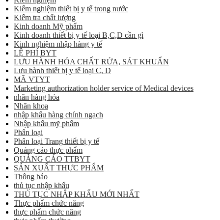
Kiểm nghiệm thiết bị y tế trong nước
Kiểm tra chất lượng
Kinh doanh Mỹ phẩm
Kinh doanh thiết bị y tế loại B,C,D cần gì
Kinh nghiệm nhập hàng y tế
LỆ PHÍ BYT
LƯU HÀNH HÓA CHẤT RỬA, SÁT KHUẨN
Lưu hành thiết bị y tế loại C, D
MÃ VTYT
Marketing authorization holder service of Medical devices
nhãn hàng hóa
Nhãn khoa
nhập khẩu hàng chính ngạch
Nhập khẩu mỹ phẩm
Phân loại
Phân loại Trang thiết bị y tế
Quảng cáo thực phẩm
QUẢNG CÁO TTBYT
SẢN XUẤT THỰC PHẨM
Thông báo
thủ tục nhập khẩu
THỦ TỤC NHẬP KHẨU MỚI NHẤT
Thực phẩm chức năng
thực phẩm chức năng