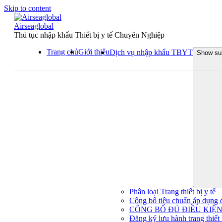
Skip to content
Airseaglobal
Thủ tục nhập khẩu Thiết bị y tế Chuyên Nghiệp
Trang chủ
Giới thiệu
Dịch vụ nhập khẩu TBYT
Show su
Phân loại Trang thiết bị y tế
Công bố tiêu chuẩn áp dụng đối
CÔNG BỐ ĐỦ ĐIỀU KIỆN 
Đăng ký lưu hành trang thiết