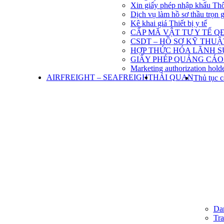
Xin giấy phép nhập khẩu Th
Dịch vụ làm hồ sơ thầu trọn 
Kê khai giá Thiết bị y tế
CẤP MÃ VẬT TƯ Y TẾ QĐ
CSDT – HỒ SƠ KỸ THU
HỢP THỨC HÓA LÃNH S
GIẤY PHÉP QUẢNG CÁO
Marketing authorization holde
AIRFREIGHT – SEAFREIGHT
HẢI QUAN
Thủ tục c
Dan
Tra