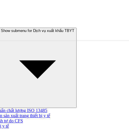
Show submenu for Dịch vụ xuất khẩu TBYT
uẩn chất lượng ISO 13485
 sản xuất trang thiết bị y tế
nh tự do CFS
 y tế