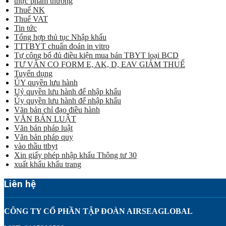
thực phẩm thường
Thuế NK
Thuế VAT
Tin tức
Tổng hợp thủ tục Nhập khẩu
TTTBYT chuẩn đoán in vitro
Tự công bố đủ điều kiện mua bán TBYT loại BCD
TƯ VẤN CO FORM E, AK, D, EAV GIẢM THUẾ
Tuyển dụng
ỦY quyền lưu hành
Uỷ quyền lưu hành để nhập khẩu
Ủy quyền lưu hành để nhập khẩu
Văn bản chỉ đạo điều hành
VĂN BẢN LUẬT
Văn bản pháp luật
Văn bản pháp quy
vào thầu ttbyt
Xin giấy phép nhập khẩu Thông tư 30
xuất khẩu khẩu trang
Liên hệ
CÔNG TY CỔ PHẦN TẬP ĐOÀN AIRSEAGLOBAL