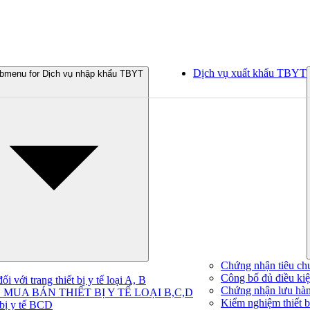
Dịch vụ xuất khẩu TBYT
bmenu for Dịch vụ nhập khẩu TBYT
Chứng nhận tiêu ch
Công bố đủ điều kiện
 với trang thiết bị y tế loại A, B
Chứng nhận lưu hà
MUA BÁN THIẾT BỊ Y TẾ LOẠI B,C,D
Kiểm nghiệm thiết bị
 bị y tế BCD