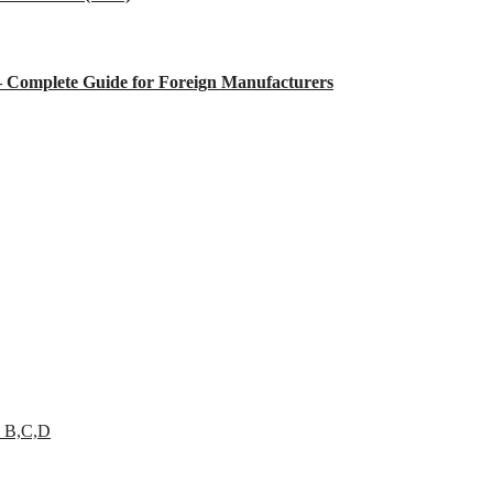
 – Complete Guide for Foreign Manufacturers
 B,C,D