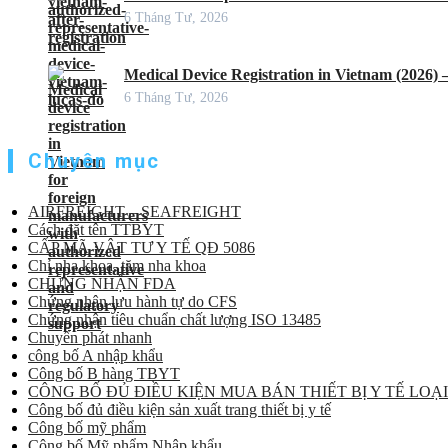
6 Tháng Tư, 2026
Medical Device Registration in Vietnam (2026)
6 Tháng Tư, 2026
Chuyên mục
AIRFREIGHT – SEAFREIGHT
Cách đặt tên TTBYT
CẤP MÃ VẬT TƯ Y TẾ QĐ 5086
Chỉ nha khoa, tăm nha khoa
CHỨNG NHẬN FDA
Chứng nhận lưu hành tự do CFS
Chứng nhận tiêu chuẩn chất lượng ISO 13485
Chuyển phát nhanh
công bố A nhập khẩu
Công bố B hàng TBYT
CÔNG BỐ ĐỦ ĐIỀU KIỆN MUA BÁN THIẾT BỊ Y TẾ LOẠI
Công bố đủ điều kiện sản xuất trang thiết bị y tế
Công bố mỹ phẩm
Công bố Mỹ phẩm Nhập khẩu