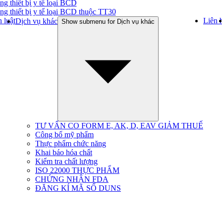
ng thiết bị y tế loại BCD
ng thiết bị y tế loại BCD thuộc TT30
 luật
Liên 
Dịch vụ khác
Show submenu for Dịch vụ khác
TƯ VẤN CO FORM E, AK, D, EAV GIẢM THUẾ
Công bố mỹ phẩm
Thực phẩm chức năng
Khai báo hóa chất
Kiểm tra chất lượng
ISO 22000 THỰC PHẨM
CHỨNG NHẬN FDA
ĐĂNG KÍ MÃ SỐ DUNS