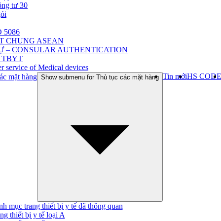
ông tư 30
gói
 5086
ẬT CHUNG ASEAN
Ự – CONSULAR AUTHENTICATION
 TBYT
r service of Medical devices
Tin mới
HS COD
ác mặt hàng
Show submenu for Thủ tục các mặt hàng
h mục trang thiết bị y tế đã thông quan
ng thiết bị y tế loại A