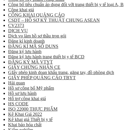
Công bố tiêu chuẩn áp dụng đối với trang thiết bị y tế loại A, B
Công khai giá
CÔNG KHAI QUẢNG CÁO
CSDT – HỒ SƠ KỸ THUẬT CHUNG ASEAN
CV2373
DỊCH VỤ
Dịch vụ làm hồ sơ thầu trọn gói
Đăng kí kinh doanh
ĐĂNG KÍ MÃ SỐ DUNS
Đăng ký lưu hành
Đăng ký lưu hành trang thiết bị y tế BCD
ĐĂNG KÝ MÃ VTYT
GIẤY CHỨNG NHẬN CE
GIấy phép kinh doan khẩu trang, găng tay, đồ phòng dịch
GIẤY PHÉP QUẢNG CÁO TBYT
Hải quan
Hồ sơ công bố Mỹ phẩm
Hồ sơ lưu hành
Hỗ trợ công khai giá
HS CODE
ISO 22000 THỰC PHẨM
Kê Khai Giá 2022
Kê khai giá Thiết bị y tế
Khai báo hóa chất
Kiểm nghiệm