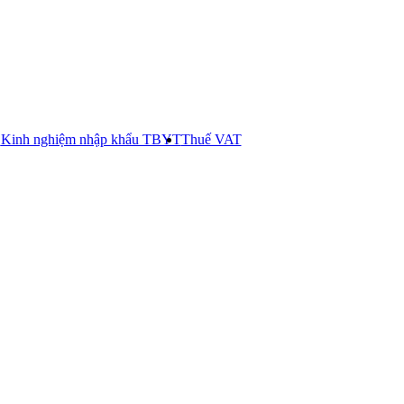
E
Kinh nghiệm nhập khẩu TBYT
Thuế VAT