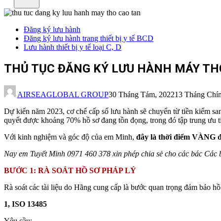
Đăng ký lưu hành
Đăng ký lưu hành trang thiết bị y tế BCD
Lưu hành thiết bị y tế loại C, D
THỦ TỤC ĐĂNG KÝ LƯU HÀNH MÁY THỞ
AIRSEAGLOBAL GROUP
30 Tháng Tám, 2022
13 Tháng Chín
Dự kiến năm 2023, cơ chế cấp số lưu hành sẽ chuyển từ tiền kiểm sang
quyết được khoảng 70% hồ sơ đang tồn đọng, trong đó tập trung ưu t
Với kinh nghiệm và góc độ của em Minh,
đây là thời điểm VÀNG để
Nay em Tuyết Minh 0971 460 378 xin phép chia sẻ cho các bác Các
BƯỚC 1: RÀ SOÁT HỒ SƠ PHÁP LÝ
Rà soát các tài liệu do Hãng cung cấp là bước quan trọng đảm bảo hồ 
1, ISO 13485
Yêu cầu: