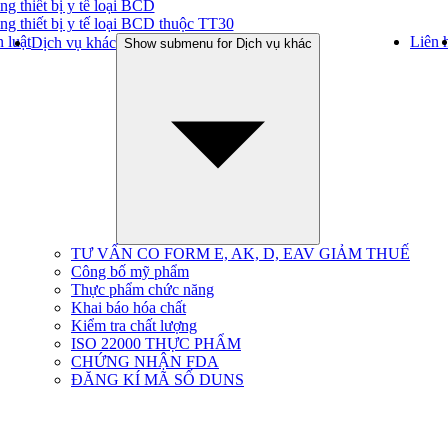
ng thiết bị y tế loại BCD
ng thiết bị y tế loại BCD thuộc TT30
 luật
Liên 
Dịch vụ khác
Show submenu for Dịch vụ khác
TƯ VẤN CO FORM E, AK, D, EAV GIẢM THUẾ
Công bố mỹ phẩm
Thực phẩm chức năng
Khai báo hóa chất
Kiểm tra chất lượng
ISO 22000 THỰC PHẨM
CHỨNG NHẬN FDA
ĐĂNG KÍ MÃ SỐ DUNS