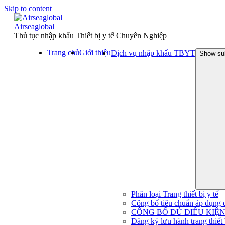
Skip to content
Airseaglobal
Thủ tục nhập khẩu Thiết bị y tế Chuyên Nghiệp
Trang chủ
Giới thiệu
Dịch vụ nhập khẩu TBYT
Show su
Phân loại Trang thiết bị y tế
Công bố tiêu chuẩn áp dụng đối
CÔNG BỐ ĐỦ ĐIỀU KIỆN 
Đăng ký lưu hành trang thiết