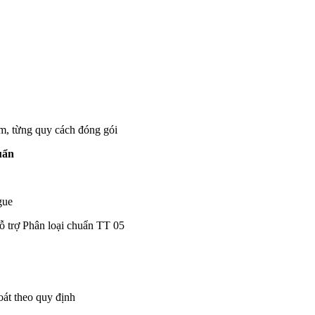
, từng quy cách đóng gói
uẩn
gue
rợ Phân loại chuẩn TT 05
át theo quy định