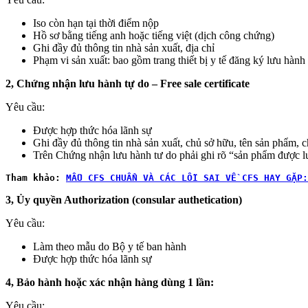
Iso còn hạn tại thời điểm nộp
Hồ sơ bằng tiếng anh hoặc tiếng việt (dịch công chứng)
Ghi đầy đủ thông tin nhà sản xuất, địa chỉ
Phạm vi sản xuất: bao gồm trang thiết bị y tế đăng ký lưu hành
2, Chứng nhận lưu hành tự do – Free sale certificate
Yêu cầu:
Được hợp thức hóa lãnh sự
Ghi đầy đủ thông tin nhà sản xuất, chủ sở hữu, tên sản phẩm, c
Trên Chứng nhận lưu hành tư do phải ghi rõ “sản phẩm được lư
Tham khảo:
MẪU CFS CHUẨN VÀ CÁC LỖI SAI VỀ CFS HAY GẶP:
3, Ủy quyền Authorization (consular authetication)
Yêu cầu:
Làm theo mẫu do Bộ y tế ban hành
Được hợp thức hóa lãnh sự
4, Bảo hành hoặc xác nhận hàng dùng 1 lần:
Yêu cầu: