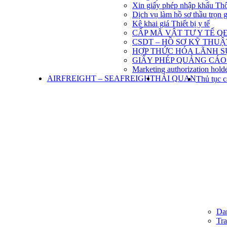
Xin giấy phép nhập khẩu Th
Dịch vụ làm hồ sơ thầu trọn 
Kê khai giá Thiết bị y tế
CẤP MÃ VẬT TƯ Y TẾ QĐ
CSDT – HỒ SƠ KỸ THU
HỢP THỨC HÓA LÃNH S
GIẤY PHÉP QUẢNG CÁO
Marketing authorization holde
AIRFREIGHT – SEAFREIGHT
HẢI QUAN
Thủ tục c
Dan
Tra