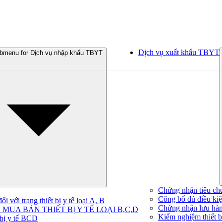
Dịch vụ xuất khẩu TBYT
bmenu for Dịch vụ nhập khẩu TBYT
Chứng nhận tiêu ch
Công bố đủ điều kiện
 với trang thiết bị y tế loại A, B
Chứng nhận lưu hà
MUA BÁN THIẾT BỊ Y TẾ LOẠI B,C,D
Kiểm nghiệm thiết bị
 bị y tế BCD