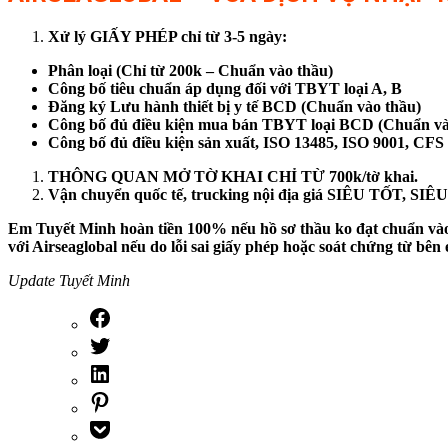
Xử lý GIẤY PHÉP chỉ từ 3-5 ngày:
Phân loại (Chỉ từ 200k – Chuẩn vào thầu)
Công bố tiêu chuẩn áp dụng đối với TBYT loại A, B
Đăng ký Lưu hành thiết bị y tế BCD (Chuẩn vào thầu)
Công bố đủ điều kiện mua bán TBYT loại BCD (Chuẩn và
Công bố đủ điều kiện sản xuất, ISO 13485, ISO 9001, CFS
THÔNG QUAN MỞ TỜ KHAI CHỈ TỪ 700k/tờ khai.
Vận chuyển quốc tế, trucking nội địa giá SIÊU TỐT, S
Em Tuyết Minh hoàn tiền 100% nếu hồ sơ thầu ko đạt chuẩn vào 
với Airseaglobal nếu do lỗi sai giấy phép hoặc soát chứng từ 
Update Tuyết Minh