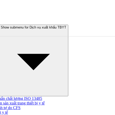
Show submenu for Dịch vụ xuất khẩu TBYT
uẩn chất lượng ISO 13485
 sản xuất trang thiết bị y tế
nh tự do CFS
 y tế