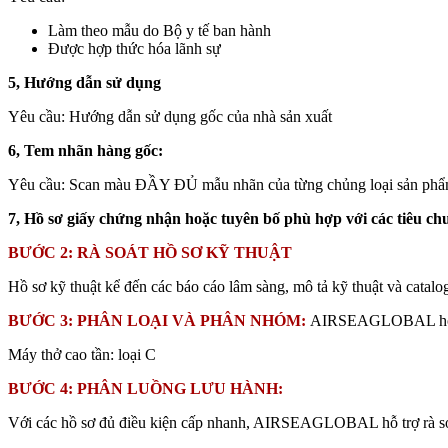
Làm theo mẫu do Bộ y tế ban hành
Được hợp thức hóa lãnh sự
5, Hướng dẫn sử dụng
Yêu cầu: Hướng dẫn sử dụng gốc của nhà sản xuất
6, Tem nhãn hàng gốc:
Yêu cầu: Scan màu ĐẦY ĐỦ mẫu nhãn của từng chủng loại sản phẩm
7, Hồ sơ giấy chứng nhận hoặc tuyên bố phù hợp với các tiêu ch
BƯỚC 2: RÀ SOÁT HỒ SƠ KỸ THUẬT
Hồ sơ kỹ thuật kể đến các báo cáo lâm sàng, mô tả kỹ thuật và catalo
BƯỚC 3: PHÂN LOẠI VÀ PHÂN NHÓM:
AIRSEAGLOBAL hỗ t
Máy thở cao tần: loại C
BƯỚC 4: PHÂN LUỒNG LƯU HÀNH:
Với các hồ sơ đủ điều kiện cấp nhanh, AIRSEAGLOBAL hỗ trợ rà so