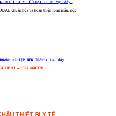
G THIẾT BỊ Y TẾ LOẠI C, D:
 tại đây 
L chuẩn hóa và hoàn thiện form mẫu, nộp
DOANH NGHIỆP NÊN TRÁNH
: tại đây
OBAL – 0971 460 378
HẨU THIẾT BỊ Y TẾ