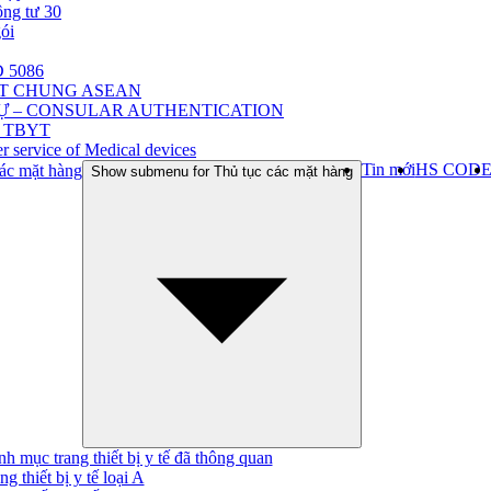
ông tư 30
gói
 5086
ẬT CHUNG ASEAN
Ự – CONSULAR AUTHENTICATION
 TBYT
r service of Medical devices
Tin mới
HS COD
ác mặt hàng
Show submenu for Thủ tục các mặt hàng
h mục trang thiết bị y tế đã thông quan
ng thiết bị y tế loại A