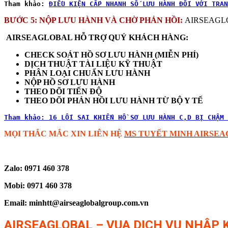
Tham khảo: 
ĐIỀU KIỆN CẤP NHANH SỐ LƯU HÀNH ĐỐI VỚI TRAN
BƯỚC 5: NỘP LƯU HÀNH VÀ CHỜ PHẢN HỒI:
AIRSEAGLOBA
AIRSEAGLOBAL HỖ TRỢ QUÝ KHÁCH HÀNG:
CHECK SOÁT HỒ SƠ LƯU HÀNH (MIỄN PHÍ)
DỊCH THUẬT TÀI LIỆU KỸ THUẬT
PHÂN LOẠI CHUẨN LƯU HÀNH
NỘP HỒ SƠ LƯU HÀNH
THEO DÕI TIẾN ĐỘ
THEO DÕI PHẢN HỒI LƯU HÀNH TỪ BỘ Y TẾ
Tham khảo: 16 LỐI SAI KHIẾN HỒ SƠ LƯU HÀNH C,D BỊ CHẬM 
MỌI THẮC MẮC XIN LIÊN HỆ
MS TUYẾT MINH AIRSEAGL
Zalo: 0971 460 378
Mobi: 0971 460 378
Email: minhtt@airseaglobalgroup.com.vn
AIRSEAGLOBAL – VUA DỊCH VỤ NHẬP K