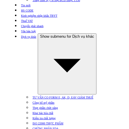
Trang thiết bị y tế loại BCD thuộc TT30
Tin mới
HS CODE
Kinh nghiệm nhập khẩu TBYT
Thuế VAT
Chuyển phát nhanh
Văn bản luật
Show submenu for Dịch vụ khác
Dịch vụ khác
TƯ VẤN CO FORM E, AK, D, EAV GIẢM THUẾ
Công bố mỹ phẩm
Thực phẩm chức năng
Khai báo hóa chất
Kiểm tra chất lượng
ISO 22000 THỰC PHẨM
CHỨNG NHẬN FDA