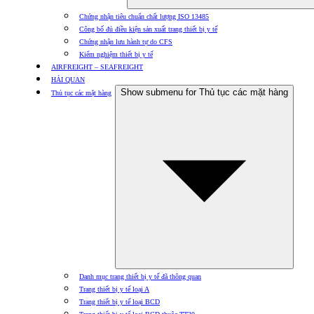
Chứng nhận tiêu chuẩn chất lượng ISO 13485
Công bố đủ điều kiện sản xuất trang thiết bị y tế
Chứng nhận lưu hành tự do CFS
Kiểm nghiệm thiết bị y tế
AIRFREIGHT – SEAFREIGHT
HẢI QUAN
Show submenu for Thủ tục các mặt hàng
Thủ tục các mặt hàng
Danh mục trang thiết bị y tế đã thông quan
Trang thiết bị y tế loại A
Trang thiết bị y tế loại BCD