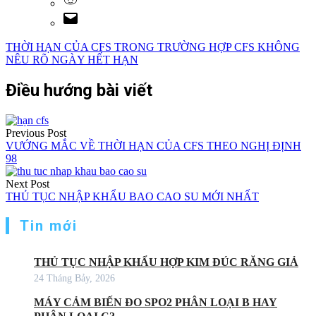
THỜI HẠN CỦA CFS TRONG TRƯỜNG HỢP CFS KHÔNG
NÊU RÕ NGÀY HẾT HẠN
Điều hướng bài viết
Previous Post
VƯỚNG MẮC VỀ THỜI HẠN CỦA CFS THEO NGHỊ ĐỊNH
98
Next Post
THỦ TỤC NHẬP KHẨU BAO CAO SU MỚI NHẤT
Tin mới
THỦ TỤC NHẬP KHẨU HỢP KIM ĐÚC RĂNG GIẢ
24 Tháng Bảy, 2026
MÁY CẢM BIẾN ĐO SPO2 PHÂN LOẠI B HAY