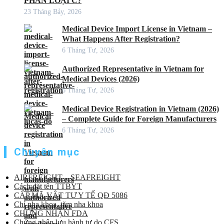
PHÂN LOẠI C?
23 Tháng Bảy, 2026
Medical Device Import License in Vietnam –
What Happens After Registration?
6 Tháng Tư, 2026
Authorized Representative in Vietnam for
Medical Devices (2026)
6 Tháng Tư, 2026
Medical Device Registration in Vietnam (2026)
– Complete Guide for Foreign Manufacturers
6 Tháng Tư, 2026
Chuyên mục
AIRFREIGHT – SEAFREIGHT
Cách đặt tên TTBYT
CẤP MÃ VẬT TƯ Y TẾ QĐ 5086
Chỉ nha khoa, tăm nha khoa
CHỨNG NHẬN FDA
Chứng nhận lưu hành tự do CFS