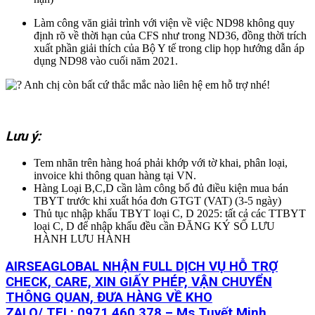
Làm công văn giải trình với viện về việc ND98 không quy
định rõ về thời hạn của CFS như trong ND36, đồng thời trích
xuất phần giải thích của Bộ Y tế trong clip họp hướng dẫn áp
dụng ND98 vào cuối năm 2021.
Anh chị còn bất cứ thắc mắc nào liên hệ em hỗ trợ nhé!
Lưu ý:
Tem nhãn trên hàng hoá phải khớp với tờ khai, phân loại,
invoice khi thông quan hàng tại VN.
Hàng Loại B,C,D cần làm công bố đủ điều kiện mua bán
TBYT trước khi xuất hóa đơn GTGT (VAT) (3-5 ngày)
Thủ tục nhập khẩu TBYT loại C, D 2025: tất cả các TTBYT
loại C, D để nhập khẩu đều cần ĐĂNG KÝ SỐ LƯU
HÀNH LƯU HÀNH
AIRSEAGLOBAL NHẬN FULL DỊCH VỤ HỖ TRỢ
CHECK, CARE, XIN GIẤY PHÉP, VẬN CHUYỂN
THÔNG QUAN, ĐƯA HÀNG VỀ KHO
ZALO/ TEL: 0971 460 378 – Ms Tuyết Minh