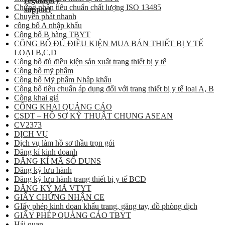
Chứng nhận tiêu chuẩn chất lượng ISO 13485
Chuyển phát nhanh
công bố A nhập khẩu
Công bố B hàng TBYT
CÔNG BỐ ĐỦ ĐIỀU KIỆN MUA BÁN THIẾT BỊ Y TẾ
LOẠI B,C,D
Công bố đủ điều kiện sản xuất trang thiết bị y tế
Công bố mỹ phẩm
Công bố Mỹ phẩm Nhập khẩu
Công bố tiêu chuẩn áp dụng đối với trang thiết bị y tế loại A, B
Công khai giá
CÔNG KHAI QUẢNG CÁO
CSDT – HỒ SƠ KỸ THUẬT CHUNG ASEAN
CV2373
DỊCH VỤ
Dịch vụ làm hồ sơ thầu trọn gói
Đăng kí kinh doanh
ĐĂNG KÍ MÃ SỐ DUNS
Đăng ký lưu hành
Đăng ký lưu hành trang thiết bị y tế BCD
ĐĂNG KÝ MÃ VTYT
GIẤY CHỨNG NHẬN CE
GIấy phép kinh doan khẩu trang, găng tay, đồ phòng dịch
GIẤY PHÉP QUẢNG CÁO TBYT
Hải quan