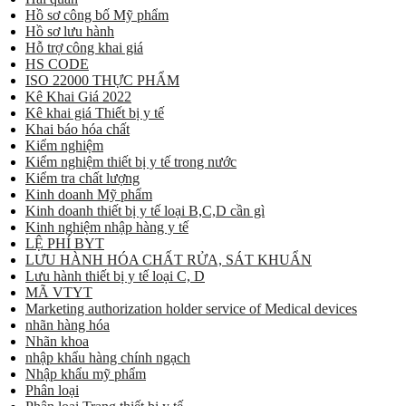
Hồ sơ công bố Mỹ phẩm
Hồ sơ lưu hành
Hỗ trợ công khai giá
HS CODE
ISO 22000 THỰC PHẨM
Kê Khai Giá 2022
Kê khai giá Thiết bị y tế
Khai báo hóa chất
Kiểm nghiệm
Kiểm nghiệm thiết bị y tế trong nước
Kiểm tra chất lượng
Kinh doanh Mỹ phẩm
Kinh doanh thiết bị y tế loại B,C,D cần gì
Kinh nghiệm nhập hàng y tế
LỆ PHÍ BYT
LƯU HÀNH HÓA CHẤT RỬA, SÁT KHUẨN
Lưu hành thiết bị y tế loại C, D
MÃ VTYT
Marketing authorization holder service of Medical devices
nhãn hàng hóa
Nhãn khoa
nhập khẩu hàng chính ngạch
Nhập khẩu mỹ phẩm
Phân loại