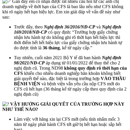
Gần đây em có nhận được rất nhiều câu hỏi từ các anh chị
doanh nghiệp về thời hạn của CFS là bao lâu nếu như CFS không
khi rõ ngày hết hạn hiệu lực. Em xin giải đáp về vấn đề này như
sau:
Trước đây, theo
Nghị định 36/2016/NĐ-CP
và
Nghị định
169/2018/NĐ-CP
có quy định: “Trường hợp giấy chứng
nhận lưu hành tự do không ghi rõ thời hạn hết hiệu lực thì
thời điểm hết hết hiệu lực của giấy chứng nhận lưu hành tự
do được tính là
36 tháng
, kể từ ngày cấp.”
Tuy nhiên, cuối năm 2021 Bộ Y tế đã ban hành
Nghị định
98/2021/NĐ-CP
áp dụng từ 01/01/2022 để thay thế cho 2
nghị định cũ. Trong ND98
không quy định rõ thời hạn của
CFS
khiến cho nhiều doanh nghiệp băn khoăn không biết
giải quyết thế nào, đặc biệt là trong trường hợp
VÀO THẦU
BỆNH VIỆN
và bệnh viện vẫn yêu cầu nộp CFS mới do
CFS cũ hết hạn (36 tháng kể từ ngày cấp theo quy định của 2
nghị định cũ)
VẬY HƯỚNG GIẢI QUYẾT CỦA TRƯỜNG HỢP NÀY
NHƯ THẾ NÀO?
Làm việc với hãng xin lại CFS mới (nếu tính nhẩm mốc 3
năm từ ngày phát hành CFS tới giờ bị hết hạn hoặc sắp hết
hạn)