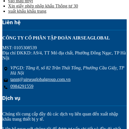
vào thầu ttbyt
Xin giấy phép nhập khẩu Thông tư 30
xuất khẩu khẩu trang
Liên hệ
CÔNG TY CỔ PHẦN TẬP ĐOÀN AIRSEAGLOBAL
MST: 0105308539
Địa chỉ ĐKKD: A9/4, TT Mỏ địa chất, Phường Đông Ngạc, TP Hà
Nội
VPGD: Tầng 8, số 82 Trần Thái Tông, Phường Cầu Giấy, TP
Hà Nội
tannt@airseaglobalgroup.com.vn
0984291559
Dịch vụ
Chúng tôi cung cấp đầy đủ các dịch vụ liên quan đến xuất nhập
khẩu trang thiết bị y tế.
Liên hệ ngay với chúng tôi để được tư vấn chi tiết và đầy đủ nhất