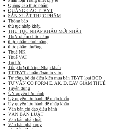
Phân loại Trang thiết bị y tế
Quảng cáo thực phẩm
QUẢNG CÁO TTBYT
SẢN XUẤT THỰC PHẨM
Thông báo
thủ tục nhập khẩu
THỦ TỤC NHẬP KHẨU MỚI NHẤT
Thực phẩm chức năng
thực phẩm chức năng
thực phẩm thường
Thuế NK
Thuế VAT
Tin tức
Tổng hợp thủ tục Nhập khẩu
TTTBYT chuẩn đoán in vitro
Tự công bố đủ điều kiện mua bán TBYT loại BCD
TƯ VẤN CO FORM E, AK, D, EAV GIẢM THUẾ
Tuyển dụng
ỦY quyền lưu hành
Uỷ quyền lưu hành để nhập khẩu
Ủy quyền lưu hành để nhập khẩu
Văn bản chỉ đạo điều hành
VĂN BẢN LUẬT
Văn bản pháp luật
Văn bản pháp quy