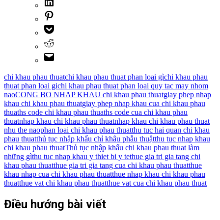
chi khau phau thuat
chi khau phau thuat phan loai gì
chi khau phau
thuat phan loai gi
chi khau phau thuat phan loai quy tac may nhom
nao
CONG BO NHAP KHAU chi khau phau thuat
giay phep nhap
khau chi khau phau thuat
giay phep nhap khau cua chi khau phau
thuat
hs code chi khau phau thuat
hs code cua chi khau phau
thuat
nhap khau chi khau phau thuat
nhap khau chi khau phau thuat
nhu the nao
phan loai chi khau phau thuat
thu tuc hai quan chi khau
phau thuat
thủ tục nhập khẩu chỉ khâu phẫu thuật
thu tuc nhap khau
chi khau phau thuat
Thủ tục nhập khẩu chi khau phau thuat làm
những gì
thu tuc nhap khau y thiet bi y te
thue gia tri gia tang chi
khau phau thuat
thue gia tri gia tang cua chi khau phau thuat
thue
khau nhap cua chi khau phau thuat
thue nhap khau chi khau phau
thuat
thue vat chi khau phau thuat
thue vat cua chi khau phau thuat
Điều hướng bài viết