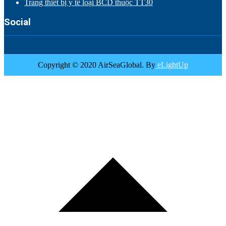
Trang thiết bị y tế loại BCD thuộc TT30
Social
Copyright © 2020 AirSeaGlobal. By
eLightUp