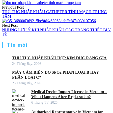
Previous Post
THỦ TỤC NHẬP KHẨU CATHETER TĨNH MẠCH TRUNG
TÂM
Next Post
NHỮNG LƯU Ý KHI NHẬP KHẨU CÁC TRANG THIẾT BỊ Y
TẾ
Tin mới
THỦ TỤC NHẬP KHẨU HỢP KIM ĐÚC RĂNG GIẢ
24 Tháng Bảy, 2026
MÁY CẢM BIẾN ĐO SPO2 PHÂN LOẠI B HAY
PHÂN LOẠI C?
23 Tháng Bảy, 2026
Medical Device Import License in Vietnam –
What Happens After Registration?
6 Tháng Tư, 2026
Authorized Representative in Vietnam for