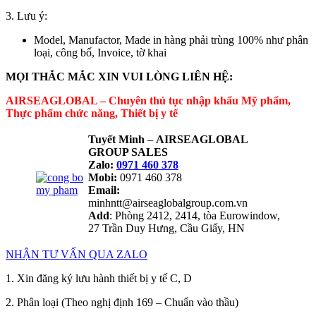
3. Lưu ý:
Model, Manufactor, Made in hàng phải trùng 100% như phân
loại, công bố, Invoice, tờ khai
MỌI THẮC MẮC XIN VUI LÒNG LIÊN HỆ:
AIRSEAGLOBAL – Chuyên thủ tục nhập khẩu Mỹ phẩm,
Thực phẩm chức năng, Thiết bị y tế
Tuyết Minh
–
AIRSEAGLOBAL
GROUP SALES
Zalo:
0971 460 378
Mobi:
0971 460 378
Email:
minhntt@airseaglobalgroup.com.vn
Add
: Phòng 2412, 2414, tòa Eurowindow,
27 Trần Duy Hưng, Cầu Giấy, HN
NHẬN TƯ VẤN QUA ZALO
1. Xin đăng ký lưu hành thiết bị y tế C, D
2. Phân loại (Theo nghị định 169 – Chuẩn vào thầu)