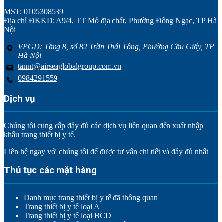
MST: 0105308539
Địa chỉ ĐKKD: A9/4, TT Mỏ địa chất, Phường Đông Ngạc, TP Hà
Nội
VPGD: Tầng 8, số 82 Trần Thái Tông, Phường Cầu Giấy, TP
Hà Nội
tannt@airseaglobalgroup.com.vn
0984291559
Dịch vụ
Chúng tôi cung cấp đầy đủ các dịch vụ liên quan đến xuất nhập
khẩu trang thiết bị y tế.
Liên hệ ngay với chúng tôi để được tư vấn chi tiết và đầy đủ nhất
Thủ tục các mặt hàng
Danh mục trang thiết bị y tế đã thông quan
Trang thiết bị y tế loại A
Trang thiết bị y tế loại BCD