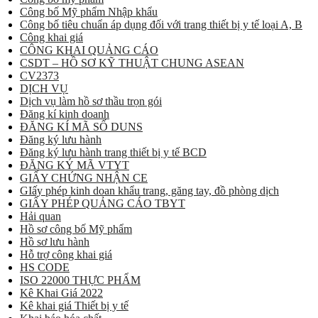
Công bố Mỹ phẩm Nhập khẩu
Công bố tiêu chuẩn áp dụng đối với trang thiết bị y tế loại A, B
Công khai giá
CÔNG KHAI QUẢNG CÁO
CSDT – HỒ SƠ KỸ THUẬT CHUNG ASEAN
CV2373
DỊCH VỤ
Dịch vụ làm hồ sơ thầu trọn gói
Đăng kí kinh doanh
ĐĂNG KÍ MÃ SỐ DUNS
Đăng ký lưu hành
Đăng ký lưu hành trang thiết bị y tế BCD
ĐĂNG KÝ MÃ VTYT
GIẤY CHỨNG NHẬN CE
GIấy phép kinh doan khẩu trang, găng tay, đồ phòng dịch
GIẤY PHÉP QUẢNG CÁO TBYT
Hải quan
Hồ sơ công bố Mỹ phẩm
Hồ sơ lưu hành
Hỗ trợ công khai giá
HS CODE
ISO 22000 THỰC PHẨM
Kê Khai Giá 2022
Kê khai giá Thiết bị y tế