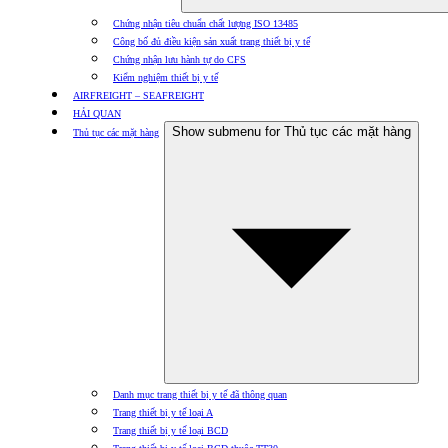
Chứng nhận tiêu chuẩn chất lượng ISO 13485
Công bố đủ điều kiện sản xuất trang thiết bị y tế
Chứng nhận lưu hành tự do CFS
Kiểm nghiệm thiết bị y tế
AIRFREIGHT – SEAFREIGHT
HẢI QUAN
Show submenu for Thủ tục các mặt hàng
Thủ tục các mặt hàng
Danh mục trang thiết bị y tế đã thông quan
Trang thiết bị y tế loại A
Trang thiết bị y tế loại BCD