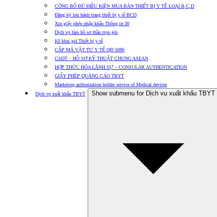
CÔNG BỐ ĐỦ ĐIỀU KIỆN MUA BÁN THIẾT BỊ Y TẾ LOẠI B,C,D
Đăng ký lưu hành trang thiết bị y tế BCD
Xin giấy phép nhập khẩu Thông tư 30
Dịch vụ làm hồ sơ thầu trọn gói
Kê khai giá Thiết bị y tế
CẤP MÃ VẬT TƯ Y TẾ QĐ 5086
CSDT – HỒ SƠ KỸ THUẬT CHUNG ASEAN
HỢP THỨC HÓA LÃNH SỰ – CONSULAR AUTHENTICATION
GIẤY PHÉP QUẢNG CÁO TBYT
Marketing authorization holder service of Medical devices
Show submenu for Dịch vụ xuất khẩu TBYT
Dịch vụ xuất khẩu TBYT