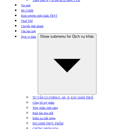
Trang thiết bị y tế loại BCD thuộc TT30
Tin mới
HS CODE
Kinh nghiệm nhập khẩu TBYT
Thuế VAT
Chuyển phát nhanh
Văn bản luật
Show submenu for Dịch vụ khác
Dịch vụ khác
TƯ VẤN CO FORM E, AK, D, EAV GIẢM THUẾ
Công bố mỹ phẩm
Thực phẩm chức năng
Khai báo hóa chất
Kiểm tra chất lượng
ISO 22000 THỰC PHẨM
CHỨNG NHẬN FDA