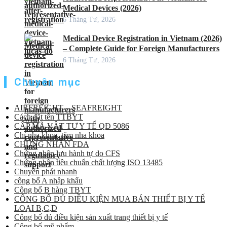
Medical Devices (2026)
6 Tháng Tư, 2026
Medical Device Registration in Vietnam (2026)
– Complete Guide for Foreign Manufacturers
6 Tháng Tư, 2026
Chuyên mục
AIRFREIGHT – SEAFREIGHT
Cách đặt tên TTBYT
CẤP MÃ VẬT TƯ Y TẾ QĐ 5086
Chỉ nha khoa, tăm nha khoa
CHỨNG NHẬN FDA
Chứng nhận lưu hành tự do CFS
Chứng nhận tiêu chuẩn chất lượng ISO 13485
Chuyển phát nhanh
công bố A nhập khẩu
Công bố B hàng TBYT
CÔNG BỐ ĐỦ ĐIỀU KIỆN MUA BÁN THIẾT BỊ Y TẾ
LOẠI B,C,D
Công bố đủ điều kiện sản xuất trang thiết bị y tế
Công bố mỹ phẩm