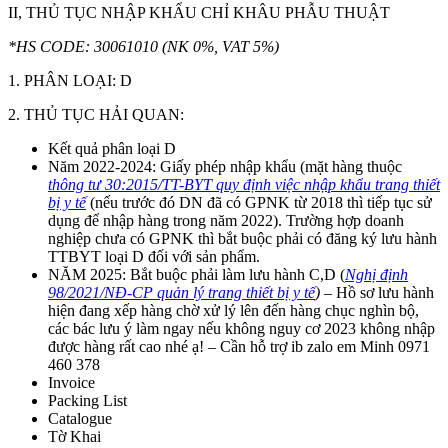
II, THỦ TỤC NHẬP KHẨU CHỈ KHÂU PHẪU THUẬT
*HS CODE: 30061010 (NK 0%, VAT 5%)
1. PHÂN LOẠI: D
2. THỦ TỤC HẢI QUAN:
Kết quả phân loại D
Năm 2022-2024: Giấy phép nhập khẩu (mặt hàng thuộc
thông tư 30:2015/TT-BYT
quy định việc nhập khẩu trang thiết
bị y tế
(nếu trước đó DN đã có GPNK từ 2018 thì tiếp tục sử
dụng để nhập hàng trong năm 2022). Trường hợp doanh
nghiệp chưa có GPNK thì bắt buộc phải có đăng ký lưu hành
TTBYT loại D đối với sản phẩm.
NĂM 2025: Bắt buộc phải làm lưu hành C,D (
Nghị định
98/2021/NĐ-CP quản lý trang thiết bị y tế
)
– Hồ sơ lưu hành
hiện đang xếp hàng chờ xử lý lên đến hàng chục nghìn bộ,
các bác lưu ý làm ngay nếu không nguy cơ 2023 không nhập
được hàng rất cao nhé ạ! – Cần hỗ trợ ib zalo em Minh 0971
460 378
Invoice
Packing List
Catalogue
Tờ Khai