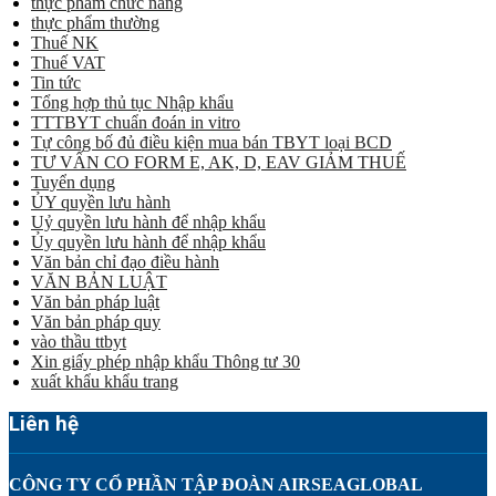
thực phẩm chức năng
thực phẩm thường
Thuế NK
Thuế VAT
Tin tức
Tổng hợp thủ tục Nhập khẩu
TTTBYT chuẩn đoán in vitro
Tự công bố đủ điều kiện mua bán TBYT loại BCD
TƯ VẤN CO FORM E, AK, D, EAV GIẢM THUẾ
Tuyển dụng
ỦY quyền lưu hành
Uỷ quyền lưu hành để nhập khẩu
Ủy quyền lưu hành để nhập khẩu
Văn bản chỉ đạo điều hành
VĂN BẢN LUẬT
Văn bản pháp luật
Văn bản pháp quy
vào thầu ttbyt
Xin giấy phép nhập khẩu Thông tư 30
xuất khẩu khẩu trang
Liên hệ
CÔNG TY CỔ PHẦN TẬP ĐOÀN AIRSEAGLOBAL