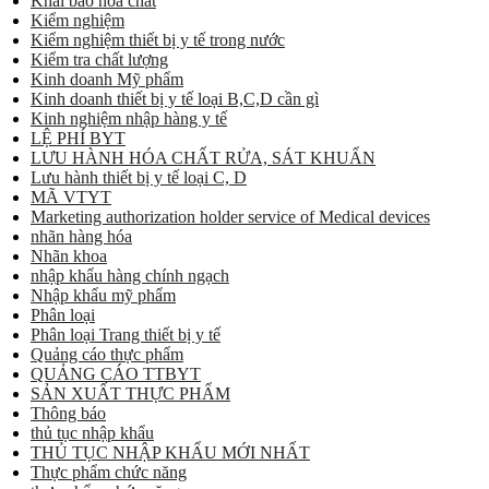
Khai báo hóa chất
Kiểm nghiệm
Kiểm nghiệm thiết bị y tế trong nước
Kiểm tra chất lượng
Kinh doanh Mỹ phẩm
Kinh doanh thiết bị y tế loại B,C,D cần gì
Kinh nghiệm nhập hàng y tế
LỆ PHÍ BYT
LƯU HÀNH HÓA CHẤT RỬA, SÁT KHUẨN
Lưu hành thiết bị y tế loại C, D
MÃ VTYT
Marketing authorization holder service of Medical devices
nhãn hàng hóa
Nhãn khoa
nhập khẩu hàng chính ngạch
Nhập khẩu mỹ phẩm
Phân loại
Phân loại Trang thiết bị y tế
Quảng cáo thực phẩm
QUẢNG CÁO TTBYT
SẢN XUẤT THỰC PHẨM
Thông báo
thủ tục nhập khẩu
THỦ TỤC NHẬP KHẨU MỚI NHẤT
Thực phẩm chức năng