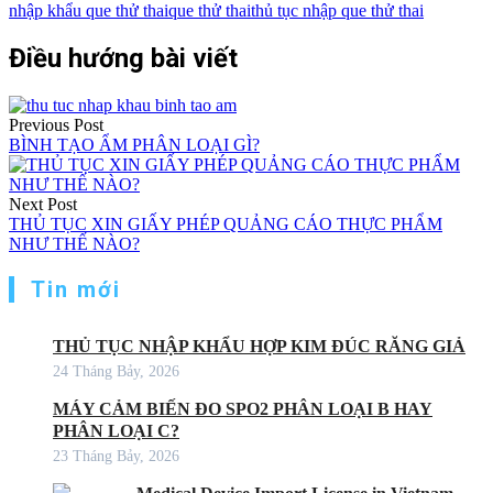
nhập khẩu que thử thai
que thử thai
thủ tục nhập que thử thai
Điều hướng bài viết
Previous Post
BÌNH TẠO ẨM PHÂN LOẠI GÌ?
Next Post
THỦ TỤC XIN GIẤY PHÉP QUẢNG CÁO THỰC PHẨM
NHƯ THẾ NÀO?
Tin mới
THỦ TỤC NHẬP KHẨU HỢP KIM ĐÚC RĂNG GIẢ
24 Tháng Bảy, 2026
MÁY CẢM BIẾN ĐO SPO2 PHÂN LOẠI B HAY
PHÂN LOẠI C?
23 Tháng Bảy, 2026