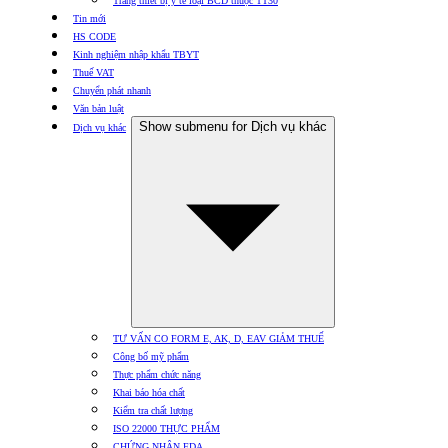
Trang thiết bị y tế loại BCD thuộc TT30
Tin mới
HS CODE
Kinh nghiệm nhập khẩu TBYT
Thuế VAT
Chuyển phát nhanh
Văn bản luật
Show submenu for Dịch vụ khác
Dịch vụ khác
TƯ VẤN CO FORM E, AK, D, EAV GIẢM THUẾ
Công bố mỹ phẩm
Thực phẩm chức năng
Khai báo hóa chất
Kiểm tra chất lượng
ISO 22000 THỰC PHẨM
CHỨNG NHẬN FDA