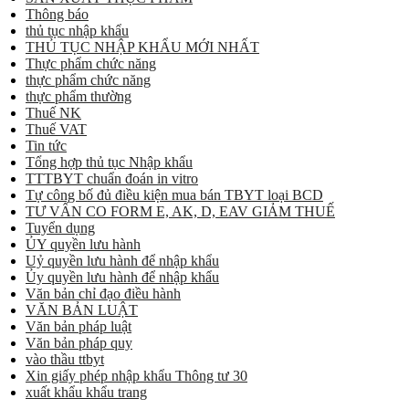
Thông báo
thủ tục nhập khẩu
THỦ TỤC NHẬP KHẨU MỚI NHẤT
Thực phẩm chức năng
thực phẩm chức năng
thực phẩm thường
Thuế NK
Thuế VAT
Tin tức
Tổng hợp thủ tục Nhập khẩu
TTTBYT chuẩn đoán in vitro
Tự công bố đủ điều kiện mua bán TBYT loại BCD
TƯ VẤN CO FORM E, AK, D, EAV GIẢM THUẾ
Tuyển dụng
ỦY quyền lưu hành
Uỷ quyền lưu hành để nhập khẩu
Ủy quyền lưu hành để nhập khẩu
Văn bản chỉ đạo điều hành
VĂN BẢN LUẬT
Văn bản pháp luật
Văn bản pháp quy
vào thầu ttbyt
Xin giấy phép nhập khẩu Thông tư 30
xuất khẩu khẩu trang