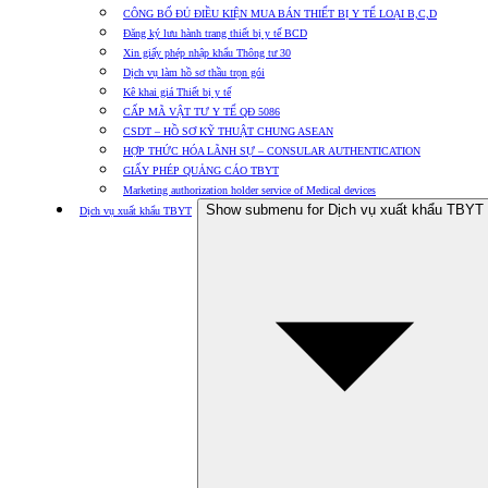
CÔNG BỐ ĐỦ ĐIỀU KIỆN MUA BÁN THIẾT BỊ Y TẾ LOẠI B,C,D
Đăng ký lưu hành trang thiết bị y tế BCD
Xin giấy phép nhập khẩu Thông tư 30
Dịch vụ làm hồ sơ thầu trọn gói
Kê khai giá Thiết bị y tế
CẤP MÃ VẬT TƯ Y TẾ QĐ 5086
CSDT – HỒ SƠ KỸ THUẬT CHUNG ASEAN
HỢP THỨC HÓA LÃNH SỰ – CONSULAR AUTHENTICATION
GIẤY PHÉP QUẢNG CÁO TBYT
Marketing authorization holder service of Medical devices
Show submenu for Dịch vụ xuất khẩu TBYT
Dịch vụ xuất khẩu TBYT