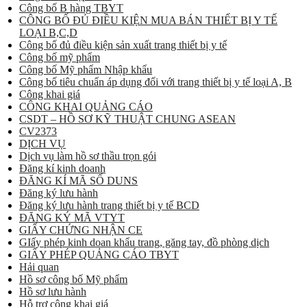
Công bố B hàng TBYT
CÔNG BỐ ĐỦ ĐIỀU KIỆN MUA BÁN THIẾT BỊ Y TẾ
LOẠI B,C,D
Công bố đủ điều kiện sản xuất trang thiết bị y tế
Công bố mỹ phẩm
Công bố Mỹ phẩm Nhập khẩu
Công bố tiêu chuẩn áp dụng đối với trang thiết bị y tế loại A, B
Công khai giá
CÔNG KHAI QUẢNG CÁO
CSDT – HỒ SƠ KỸ THUẬT CHUNG ASEAN
CV2373
DỊCH VỤ
Dịch vụ làm hồ sơ thầu trọn gói
Đăng kí kinh doanh
ĐĂNG KÍ MÃ SỐ DUNS
Đăng ký lưu hành
Đăng ký lưu hành trang thiết bị y tế BCD
ĐĂNG KÝ MÃ VTYT
GIẤY CHỨNG NHẬN CE
GIấy phép kinh doan khẩu trang, găng tay, đồ phòng dịch
GIẤY PHÉP QUẢNG CÁO TBYT
Hải quan
Hồ sơ công bố Mỹ phẩm
Hồ sơ lưu hành
Hỗ trợ công khai giá