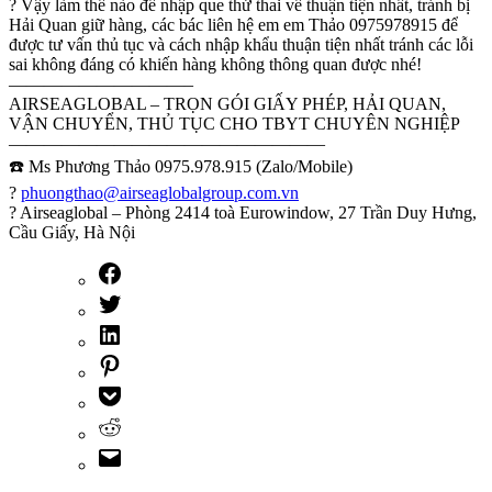
? Vậy làm thế nào để nhập que thử thai về thuận tiện nhất, tránh bị
Hải Quan giữ hàng, các bác liên hệ em em Thảo 0975978915 để
được tư vấn thủ tục và cách nhập khẩu thuận tiện nhất tránh các lỗi
sai không đáng có khiến hàng không thông quan được nhé!
——————————–
AIRSEAGLOBAL – TRỌN GÓI GIẤY PHÉP, HẢI QUAN,
VẬN CHUYỂN, THỦ TỤC CHO TBYT CHUYÊN NGHIỆP
——————————————————
☎️ Ms Phương Thảo 0975.978.915 (Zalo/Mobile)
?
phuongthao@airseaglobalgroup.com.vn
? Airseaglobal – Phòng 2414 toà Eurowindow, 27 Trần Duy Hưng,
Cầu Giấy, Hà Nội