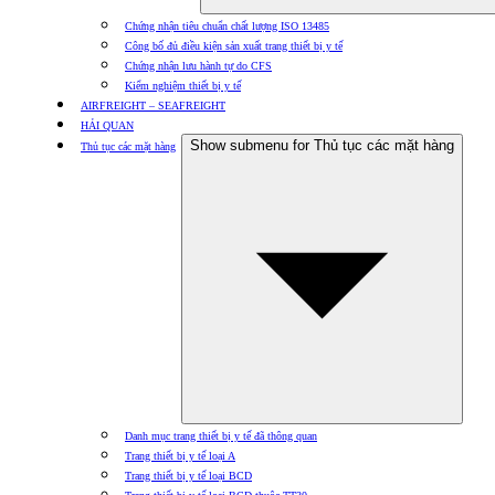
Chứng nhận tiêu chuẩn chất lượng ISO 13485
Công bố đủ điều kiện sản xuất trang thiết bị y tế
Chứng nhận lưu hành tự do CFS
Kiểm nghiệm thiết bị y tế
AIRFREIGHT – SEAFREIGHT
HẢI QUAN
Show submenu for Thủ tục các mặt hàng
Thủ tục các mặt hàng
Danh mục trang thiết bị y tế đã thông quan
Trang thiết bị y tế loại A
Trang thiết bị y tế loại BCD