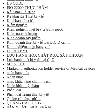
HS CODE
ISO 22000 THỰC PHẨM
Kê Khai Giá 2022
Kê khai giá Thiết bị y tế
Khai báo hóa chất
Kiểm nghiệm
Kiểm nghiệm thiết bị y tế trong nước
Kiểm tra chất lượng
Kinh doanh Mỹ phẩm
Kinh doanh thiết bị y tế loại B,C,D cần gì
Kinh nghiệm nhập hàng y tế
LỆ PHÍ BYT
LƯU HÀNH HÓA CHẤT RỬA, SÁT KHUẨN
Lưu hành thiết bị y tế loại C, D
MÃ VTYT
Marketing authorization holder service of Medical devices
nhãn hàng hóa
Nhãn khoa
nhập khẩu hàng chính ngạch
Nhập khẩu mỹ phẩm
Phân loại
Phân loại Trang thiết bị y tế
Quảng cáo thực phẩm
QUẢNG CÁO TTBYT
SẢN XUẤT THỰC PHẨM