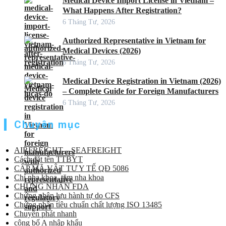
Medical Device Import License in Vietnam –
What Happens After Registration?
6 Tháng Tư, 2026
Authorized Representative in Vietnam for
Medical Devices (2026)
6 Tháng Tư, 2026
Medical Device Registration in Vietnam (2026)
– Complete Guide for Foreign Manufacturers
6 Tháng Tư, 2026
Chuyên mục
AIRFREIGHT – SEAFREIGHT
Cách đặt tên TTBYT
CẤP MÃ VẬT TƯ Y TẾ QĐ 5086
Chỉ nha khoa, tăm nha khoa
CHỨNG NHẬN FDA
Chứng nhận lưu hành tự do CFS
Chứng nhận tiêu chuẩn chất lượng ISO 13485
Chuyển phát nhanh
công bố A nhập khẩu