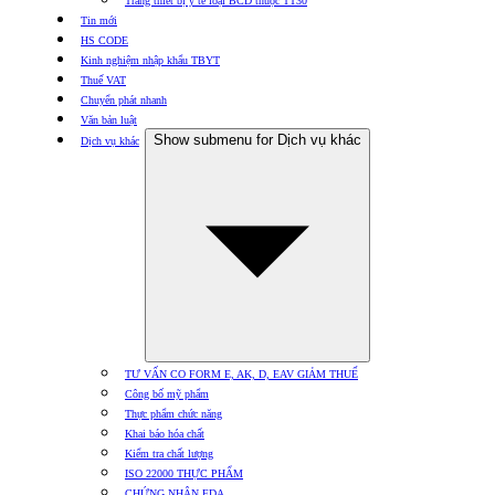
Trang thiết bị y tế loại BCD thuộc TT30
Tin mới
HS CODE
Kinh nghiệm nhập khẩu TBYT
Thuế VAT
Chuyển phát nhanh
Văn bản luật
Show submenu for Dịch vụ khác
Dịch vụ khác
TƯ VẤN CO FORM E, AK, D, EAV GIẢM THUẾ
Công bố mỹ phẩm
Thực phẩm chức năng
Khai báo hóa chất
Kiểm tra chất lượng
ISO 22000 THỰC PHẨM
CHỨNG NHẬN FDA