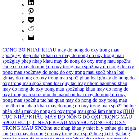
CONG BO NHAP KHAU may do nong do oxy trong mau
spo2
giay phep nhap khau cua may do nong do oxy trong mau
spo2
giay phep nhap khau may do nong do oxy trong mau spo2
hs
code cua may do nong do oxy trong mau spo2
may do nong do oxy
trong mau spo2
may do nong do oxy trong mau spo2 phan loai
gi
may do nong do oxy trong mau spo2 phan loai gì
may do nong do
oxy trong mau spo2 phan loai quy tac may nhom nao
nhap khau
may do nong do oxy trong mau spo2
nhap khau may do nong do
oxy trong mau spo2 nhu the nao
phan loai may do nong do oxy
trong mau spo2
thu tuc hai quan may do nong do oxy trong mau
spo2
thu tuc nhap khau may do nong do oxy trong mau spo2
Thủ tục
nhập khẩu may do nong do oxy trong mau spo2 làm những gì
THỦ
TỤC NHẬP KHẨU MÁY ĐO NỒNG ĐỘ OXI TRONG MÁU
SPO2
THỦ TỤC NHẬP KHẨU MÁY ĐO NỒNG ĐỘ OXY
TRONG MÁU SPO2
thu tuc nhap khau y thiet bi y te
thue gia tri gia
tang cua may do nong do oxy trong mau spo2
thue gia tri gia tang