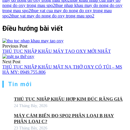
may do nong do oxy trong mau spo2
thue khau nhap cua may do
nong do oxy trong mau spo2
thue nhap khau may do nong do oxy
trong mau spo2
thue vat cua may do nong do oxy trong mau
spo2
thue vat may do nong do oxy trong mau spo2
Điều hướng bài viết
Previous Post
THỦ TỤC NHẬP KHẨU MÁY TẠO OXY MỚI NHẤT
Next Post
THỦ TỤC NHẬP KHẨU MẶT NẠ THỞ OXY CÓ TÚI – MS
HÀ MY: 0949.755.806
Tin mới
THỦ TỤC NHẬP KHẨU HỢP KIM ĐÚC RĂNG GIẢ
24 Tháng Bảy, 2026
MÁY CẢM BIẾN ĐO SPO2 PHÂN LOẠI B HAY
PHÂN LOẠI C?
23 Tháng Bảy, 2026