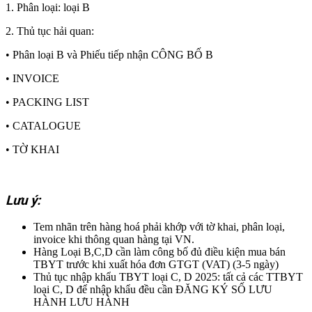
1. Phân loại: loại B
2. Thủ tục hải quan:
• Phân loại B và Phiếu tiếp nhận CÔNG BỐ B
• INVOICE
• PACKING LIST
• CATALOGUE
• TỜ KHAI
Lưu ý:
Tem nhãn trên hàng hoá phải khớp với tờ khai, phân loại,
invoice khi thông quan hàng tại VN.
Hàng Loại B,C,D cần làm công bố đủ điều kiện mua bán
TBYT trước khi xuất hóa đơn GTGT (VAT) (3-5 ngày)
Thủ tục nhập khẩu TBYT loại C, D 2025: tất cả các TTBYT
loại C, D để nhập khẩu đều cần ĐĂNG KÝ SỐ LƯU
HÀNH LƯU HÀNH