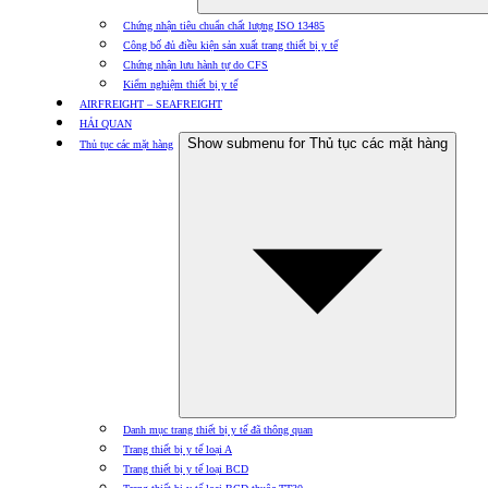
Chứng nhận tiêu chuẩn chất lượng ISO 13485
Công bố đủ điều kiện sản xuất trang thiết bị y tế
Chứng nhận lưu hành tự do CFS
Kiểm nghiệm thiết bị y tế
AIRFREIGHT – SEAFREIGHT
HẢI QUAN
Show submenu for Thủ tục các mặt hàng
Thủ tục các mặt hàng
Danh mục trang thiết bị y tế đã thông quan
Trang thiết bị y tế loại A
Trang thiết bị y tế loại BCD