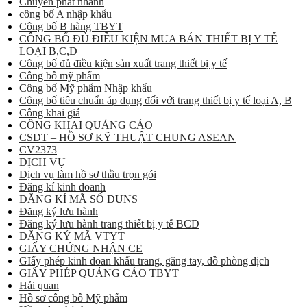
Chuyển phát nhanh
công bố A nhập khẩu
Công bố B hàng TBYT
CÔNG BỐ ĐỦ ĐIỀU KIỆN MUA BÁN THIẾT BỊ Y TẾ
LOẠI B,C,D
Công bố đủ điều kiện sản xuất trang thiết bị y tế
Công bố mỹ phẩm
Công bố Mỹ phẩm Nhập khẩu
Công bố tiêu chuẩn áp dụng đối với trang thiết bị y tế loại A, B
Công khai giá
CÔNG KHAI QUẢNG CÁO
CSDT – HỒ SƠ KỸ THUẬT CHUNG ASEAN
CV2373
DỊCH VỤ
Dịch vụ làm hồ sơ thầu trọn gói
Đăng kí kinh doanh
ĐĂNG KÍ MÃ SỐ DUNS
Đăng ký lưu hành
Đăng ký lưu hành trang thiết bị y tế BCD
ĐĂNG KÝ MÃ VTYT
GIẤY CHỨNG NHẬN CE
GIấy phép kinh doan khẩu trang, găng tay, đồ phòng dịch
GIẤY PHÉP QUẢNG CÁO TBYT
Hải quan
Hồ sơ công bố Mỹ phẩm