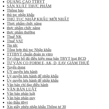
QUẢNG CÁO TTBYT
SẢN XUẤT THỰC PHẨM
Thông báo
thủ tục nhập khẩu
THỦ TỤC NHẬP KHẨU MỚI NHẤT
Thực phẩm chức năng
thực phẩm chức năng
thực phẩm thường
Thuế NK
Thuế VAT
Tin tức
Tổng hợp thủ tục Nhập khẩu
TTTBYT chuẩn đoán in vitro
Tự công bố đủ điều kiện mua bán TBYT loại BCD
TƯ VẤN CO FORM E, AK, D, EAV GIẢM THUẾ
Tuyển dụng
ỦY quyền lưu hành
Uỷ quyền lưu hành để nhập khẩu
Ủy quyền lưu hành để nhập khẩu
Văn bản chỉ đạo điều hành
VĂN BẢN LUẬT
Văn bản pháp luật
Văn bản pháp quy
vào thầu ttbyt
Xin giấy phép nhập khẩu Thông tư 30