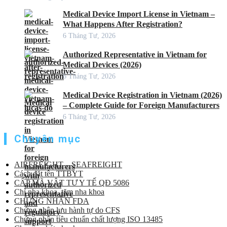
Medical Device Import License in Vietnam –
What Happens After Registration?
6 Tháng Tư, 2026
Authorized Representative in Vietnam for
Medical Devices (2026)
6 Tháng Tư, 2026
Medical Device Registration in Vietnam (2026)
– Complete Guide for Foreign Manufacturers
6 Tháng Tư, 2026
Chuyên mục
AIRFREIGHT – SEAFREIGHT
Cách đặt tên TTBYT
CẤP MÃ VẬT TƯ Y TẾ QĐ 5086
Chỉ nha khoa, tăm nha khoa
CHỨNG NHẬN FDA
Chứng nhận lưu hành tự do CFS
Chứng nhận tiêu chuẩn chất lượng ISO 13485