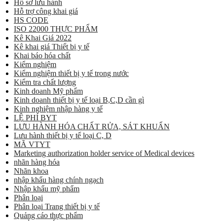
Hồ sơ lưu hành
Hỗ trợ công khai giá
HS CODE
ISO 22000 THỰC PHẨM
Kê Khai Giá 2022
Kê khai giá Thiết bị y tế
Khai báo hóa chất
Kiểm nghiệm
Kiểm nghiệm thiết bị y tế trong nước
Kiểm tra chất lượng
Kinh doanh Mỹ phẩm
Kinh doanh thiết bị y tế loại B,C,D cần gì
Kinh nghiệm nhập hàng y tế
LỆ PHÍ BYT
LƯU HÀNH HÓA CHẤT RỬA, SÁT KHUẨN
Lưu hành thiết bị y tế loại C, D
MÃ VTYT
Marketing authorization holder service of Medical devices
nhãn hàng hóa
Nhãn khoa
nhập khẩu hàng chính ngạch
Nhập khẩu mỹ phẩm
Phân loại
Phân loại Trang thiết bị y tế
Quảng cáo thực phẩm