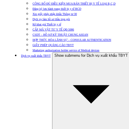
CÔNG BỐ ĐỦ ĐIỀU KIỆN MUA BÁN THIẾT BỊ Y TẾ LOẠI B,C,D
Đăng ký lưu hành trang thiết bị y tế BCD
Xin giấy phép nhập khẩu Thông tư 30
Dịch vụ làm hồ sơ thầu trọn gói
Kê khai giá Thiết bị y tế
CẤP MÃ VẬT TƯ Y TẾ QĐ 5086
CSDT – HỒ SƠ KỸ THUẬT CHUNG ASEAN
HỢP THỨC HÓA LÃNH SỰ – CONSULAR AUTHENTICATION
GIẤY PHÉP QUẢNG CÁO TBYT
Marketing authorization holder service of Medical devices
Show submenu for Dịch vụ xuất khẩu TBYT
Dịch vụ xuất khẩu TBYT