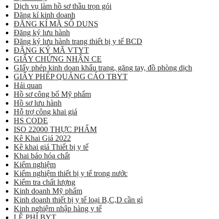
Dịch vụ làm hồ sơ thầu trọn gói
Đăng kí kinh doanh
ĐĂNG KÍ MÃ SỐ DUNS
Đăng ký lưu hành
Đăng ký lưu hành trang thiết bị y tế BCD
ĐĂNG KÝ MÃ VTYT
GIẤY CHỨNG NHẬN CE
GIấy phép kinh doan khẩu trang, găng tay, đồ phòng dịch
GIẤY PHÉP QUẢNG CÁO TBYT
Hải quan
Hồ sơ công bố Mỹ phẩm
Hồ sơ lưu hành
Hỗ trợ công khai giá
HS CODE
ISO 22000 THỰC PHẨM
Kê Khai Giá 2022
Kê khai giá Thiết bị y tế
Khai báo hóa chất
Kiểm nghiệm
Kiểm nghiệm thiết bị y tế trong nước
Kiểm tra chất lượng
Kinh doanh Mỹ phẩm
Kinh doanh thiết bị y tế loại B,C,D cần gì
Kinh nghiệm nhập hàng y tế
LỆ PHÍ BYT