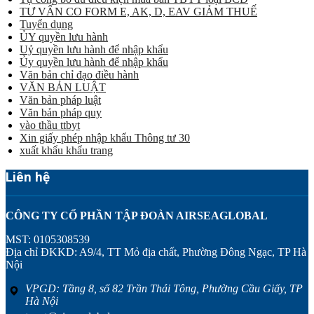
TƯ VẤN CO FORM E, AK, D, EAV GIẢM THUẾ
Tuyển dụng
ỦY quyền lưu hành
Uỷ quyền lưu hành để nhập khẩu
Ủy quyền lưu hành để nhập khẩu
Văn bản chỉ đạo điều hành
VĂN BẢN LUẬT
Văn bản pháp luật
Văn bản pháp quy
vào thầu ttbyt
Xin giấy phép nhập khẩu Thông tư 30
xuất khẩu khẩu trang
Liên hệ
CÔNG TY CỔ PHẦN TẬP ĐOÀN AIRSEAGLOBAL
MST: 0105308539
Địa chỉ ĐKKD: A9/4, TT Mỏ địa chất, Phường Đông Ngạc, TP Hà
Nội
VPGD: Tầng 8, số 82 Trần Thái Tông, Phường Cầu Giấy, TP
Hà Nội