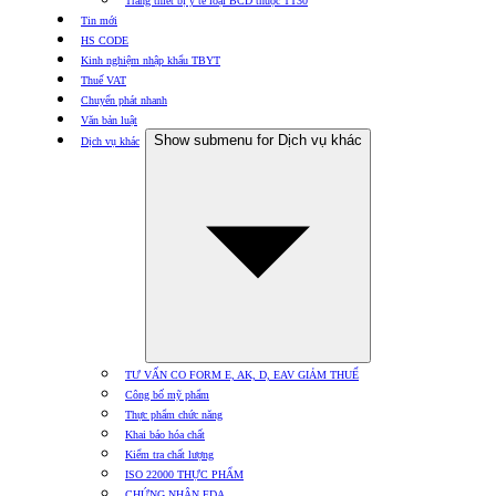
Trang thiết bị y tế loại BCD thuộc TT30
Tin mới
HS CODE
Kinh nghiệm nhập khẩu TBYT
Thuế VAT
Chuyển phát nhanh
Văn bản luật
Show submenu for Dịch vụ khác
Dịch vụ khác
TƯ VẤN CO FORM E, AK, D, EAV GIẢM THUẾ
Công bố mỹ phẩm
Thực phẩm chức năng
Khai báo hóa chất
Kiểm tra chất lượng
ISO 22000 THỰC PHẨM
CHỨNG NHẬN FDA