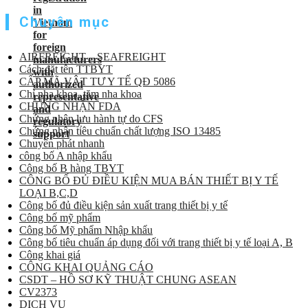
Chuyên mục
AIRFREIGHT – SEAFREIGHT
Cách đặt tên TTBYT
CẤP MÃ VẬT TƯ Y TẾ QĐ 5086
Chỉ nha khoa, tăm nha khoa
CHỨNG NHẬN FDA
Chứng nhận lưu hành tự do CFS
Chứng nhận tiêu chuẩn chất lượng ISO 13485
Chuyển phát nhanh
công bố A nhập khẩu
Công bố B hàng TBYT
CÔNG BỐ ĐỦ ĐIỀU KIỆN MUA BÁN THIẾT BỊ Y TẾ
LOẠI B,C,D
Công bố đủ điều kiện sản xuất trang thiết bị y tế
Công bố mỹ phẩm
Công bố Mỹ phẩm Nhập khẩu
Công bố tiêu chuẩn áp dụng đối với trang thiết bị y tế loại A, B
Công khai giá
CÔNG KHAI QUẢNG CÁO
CSDT – HỒ SƠ KỸ THUẬT CHUNG ASEAN
CV2373
DỊCH VỤ