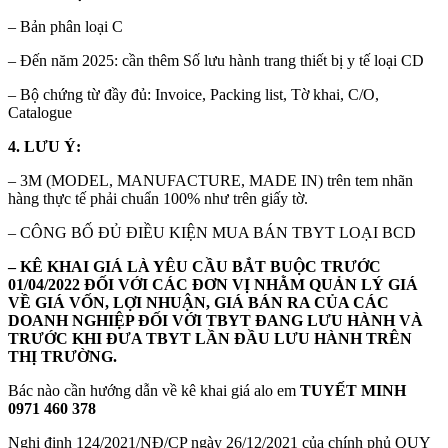
– Bản phân loại C
– Đến năm 2025: cần thêm Số lưu hành trang thiết bị y tế loại CD
– Bộ chứng từ đầy đủ: Invoice, Packing list, Tờ khai, C/O,
Catalogue
4. LƯU Ý:
– 3M (MODEL, MANUFACTURE, MADE IN) trên tem nhãn
hàng thực tế phải chuẩn 100% như trên giấy tờ.
– CÔNG BỐ ĐỦ ĐIỀU KIỆN MUA BÁN TBYT LOẠI BCD
– KÊ KHAI GIÁ LÀ YÊU CẦU BẮT BUỘC TRƯỚC
01/04/2022 ĐỐI VỚI CÁC ĐƠN VỊ NHẰM QUẢN LÝ GIÁ
VỀ GIÁ VỐN, LỢI NHUẬN, GIÁ BÁN RA CỦA CÁC
DOANH NGHIỆP ĐỐI VỚI TBYT ĐANG LƯU HÀNH VÀ
TRƯỚC KHI ĐƯA TBYT LẦN ĐẦU LƯU HÀNH TRÊN
THỊ TRƯỜNG.
Bác nào cần hướng dẫn về kê khai giá alo em
TUYẾT MINH
0971 460 378
Nghị định 124/2021/NĐ/CP ngày 26/12/2021 của chính phủ QUY