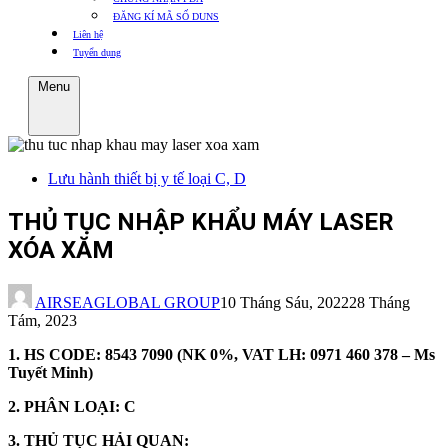
ĐĂNG KÍ MÃ SỐ DUNS
Liên hệ
Tuyển dụng
Menu
Lưu hành thiết bị y tế loại C, D
THỦ TỤC NHẬP KHẨU MÁY LASER
XÓA XĂM
AIRSEAGLOBAL GROUP
10 Tháng Sáu, 2022
28 Tháng
Tám, 2023
1. HS CODE: 8543 7090 (NK 0%, VAT LH: 0971 460 378 – Ms
Tuyết Minh)
2. PHÂN LOẠI: C
3. THỦ TỤC HẢI QUAN: