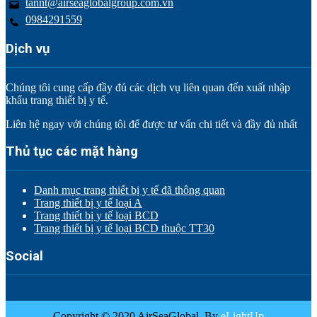
tannt@airseaglobalgroup.com.vn
0984291559
Dịch vụ
Chúng tôi cung cấp đầy đủ các dịch vụ liên quan đến xuất nhập
khẩu trang thiết bị y tế.
Liên hệ ngay với chúng tôi để được tư vấn chi tiết và đầy đủ nhất
Thủ tục các mặt hàng
Danh mục trang thiết bị y tế đã thông quan
Trang thiết bị y tế loại A
Trang thiết bị y tế loại BCD
Trang thiết bị y tế loại BCD thuộc TT30
Social
Copyright © 2020 AirSeaGlobal. By
eLightUp