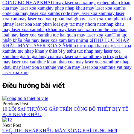
CONG BO NHAP KHAU may laser xoa xam
giay phep nhap khau
cua may laser xoa xam
giay phep nhap khau may laser xoa xam
hs
code cua may laser xoa xam
hs code may laser xoa xam
may laser
xoa xam
may laser xoa xam phan loai gi
may laser xoa xam phan loai
gì
may laser xoa xam phan loai quy tac may nhom nao
nhap khau
may laser xoa xam
nhap khau may laser xoa xam nhu the nao
phan
loai may laser xoa xam
thu tuc hai quan may laser xoa xam
Thủ tục
nhập khẩu bàn may laser xoa xam làm những gì
THỦ TỤC NHẬP
KHẨU MÁY LASER XÓA XĂM
thu tuc nhap khau may laser xoa
xam
thu tuc nhap khau y thiet bi y te
thu tuc nhap may laser xoa
xam
thue gia tri gia tang cua may laser xoa xam
thue gia tri gia tang
may laser xoa xam
thue khau nhap cua may laser xoa xam
thue nhap
khau may laser xoa xam
thue vat cua may laser xoa xam
thue vat may
laser xoa xam
Điều hướng bài viết
Previous Post
10 LỖI SAI THƯỜNG GẶP TRÊN CÔNG BỐ THIẾT BỊ Y TẾ
A, B NHẬP KHẨU
Next Post
THỦ TỤC NHẬP KHẨU MÁY XÔNG KHÍ DUNG MỚI