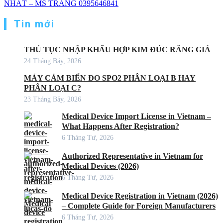
NHẤT – MS TRANG 0395646841
Tin mới
THỦ TỤC NHẬP KHẨU HỢP KIM ĐÚC RĂNG GIẢ
24 Tháng Bảy, 2026
MÁY CẢM BIẾN ĐO SPO2 PHÂN LOẠI B HAY
PHÂN LOẠI C?
23 Tháng Bảy, 2026
Medical Device Import License in Vietnam –
What Happens After Registration?
6 Tháng Tư, 2026
Authorized Representative in Vietnam for
Medical Devices (2026)
6 Tháng Tư, 2026
Medical Device Registration in Vietnam (2026)
– Complete Guide for Foreign Manufacturers
6 Tháng Tư, 2026