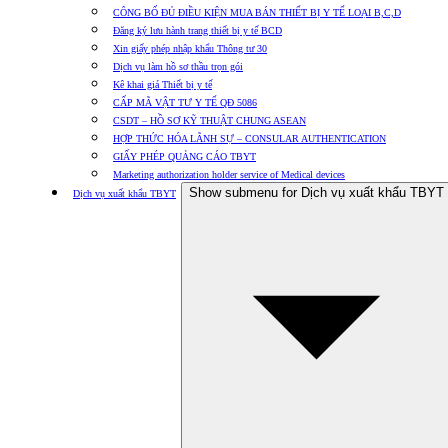
CÔNG BỐ ĐỦ ĐIỀU KIỆN MUA BÁN THIẾT BỊ Y TẾ LOẠI B,C,D
Đăng ký lưu hành trang thiết bị y tế BCD
Xin giấy phép nhập khẩu Thông tư 30
Dịch vụ làm hồ sơ thầu trọn gói
Kê khai giá Thiết bị y tế
CẤP MÃ VẬT TƯ Y TẾ QĐ 5086
CSDT – HỒ SƠ KỸ THUẬT CHUNG ASEAN
HỢP THỨC HÓA LÃNH SỰ – CONSULAR AUTHENTICATION
GIẤY PHÉP QUẢNG CÁO TBYT
Marketing authorization holder service of Medical devices
Show submenu for Dịch vụ xuất khẩu TBYT
Dịch vụ xuất khẩu TBYT