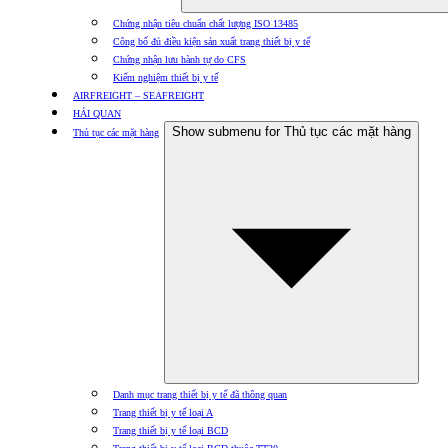
Chứng nhận tiêu chuẩn chất lượng ISO 13485
Công bố đủ điều kiện sản xuất trang thiết bị y tế
Chứng nhận lưu hành tự do CFS
Kiểm nghiệm thiết bị y tế
AIRFREIGHT – SEAFREIGHT
HẢI QUAN
Show submenu for Thủ tục các mặt hàng
Thủ tục các mặt hàng
Danh mục trang thiết bị y tế đã thông quan
Trang thiết bị y tế loại A
Trang thiết bị y tế loại BCD