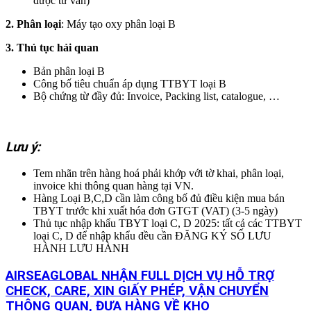
được tư vấn)
2. Phân loại
: Máy tạo oxy phân loại B
3. Thủ tục hải quan
Bản phân loại B
Công bố tiêu chuẩn áp dụng TTBYT loại B
Bộ chứng từ đầy đủ: Invoice, Packing list, catalogue, …
Lưu ý:
Tem nhãn trên hàng hoá phải khớp với tờ khai, phân loại,
invoice khi thông quan hàng tại VN.
Hàng Loại B,C,D cần làm công bố đủ điều kiện mua bán
TBYT trước khi xuất hóa đơn GTGT (VAT) (3-5 ngày)
Thủ tục nhập khẩu TBYT loại C, D 2025: tất cả các TTBYT
loại C, D để nhập khẩu đều cần ĐĂNG KÝ SỐ LƯU
HÀNH LƯU HÀNH
AIRSEAGLOBAL NHẬN FULL DỊCH VỤ HỖ TRỢ
CHECK, CARE, XIN GIẤY PHÉP, VẬN CHUYỂN
THÔNG QUAN, ĐƯA HÀNG VỀ KHO