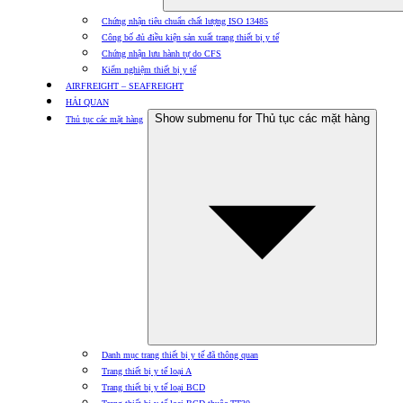
Chứng nhận tiêu chuẩn chất lượng ISO 13485
Công bố đủ điều kiện sản xuất trang thiết bị y tế
Chứng nhận lưu hành tự do CFS
Kiểm nghiệm thiết bị y tế
AIRFREIGHT – SEAFREIGHT
HẢI QUAN
Show submenu for Thủ tục các mặt hàng
Thủ tục các mặt hàng
Danh mục trang thiết bị y tế đã thông quan
Trang thiết bị y tế loại A
Trang thiết bị y tế loại BCD