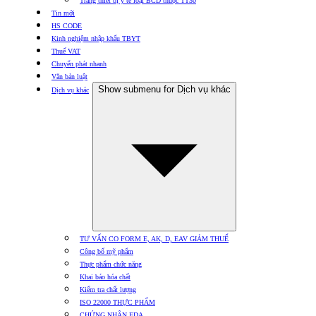
Trang thiết bị y tế loại BCD thuộc TT30
Tin mới
HS CODE
Kinh nghiệm nhập khẩu TBYT
Thuế VAT
Chuyển phát nhanh
Văn bản luật
Show submenu for Dịch vụ khác
Dịch vụ khác
TƯ VẤN CO FORM E, AK, D, EAV GIẢM THUẾ
Công bố mỹ phẩm
Thực phẩm chức năng
Khai báo hóa chất
Kiểm tra chất lượng
ISO 22000 THỰC PHẨM
CHỨNG NHẬN FDA