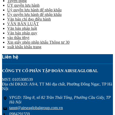
Tuyển dụng
ỦY quyền lưu hành
Uỷ quyền lưu hành để nhập khẩu
Ủy quyền lưu hành để nhập khẩu
Văn bản chỉ đạo điều hành
VĂN BẢN LUẬT
Văn bản pháp luật
Văn bản pháp quy
vào thầu ttbyt
Xin giấy phép nhập khẩu Thông tư 30
xuất khẩu khẩu trang
Liên hệ
CÔNG TY CỔ PHẦN TẬP ĐOÀN AIRSEAGLOBAL
MST: 0105308539
Địa chỉ ĐKKD: A9/4, TT Mỏ địa chất, Phường Đông Ngạc, TP Hà
Nội
VPGD: Tầng 8, số 82 Trần Thái Tông, Phường Cầu Giấy, TP
Hà Nội
tannt@airseaglobalgroup.com.vn
0984291559