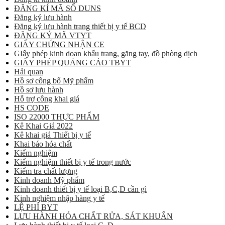
ĐĂNG KÍ MÃ SỐ DUNS
Đăng ký lưu hành
Đăng ký lưu hành trang thiết bị y tế BCD
ĐĂNG KÝ MÃ VTYT
GIẤY CHỨNG NHẬN CE
GIấy phép kinh doan khẩu trang, găng tay, đồ phòng dịch
GIẤY PHÉP QUẢNG CÁO TBYT
Hải quan
Hồ sơ công bố Mỹ phẩm
Hồ sơ lưu hành
Hỗ trợ công khai giá
HS CODE
ISO 22000 THỰC PHẨM
Kê Khai Giá 2022
Kê khai giá Thiết bị y tế
Khai báo hóa chất
Kiểm nghiệm
Kiểm nghiệm thiết bị y tế trong nước
Kiểm tra chất lượng
Kinh doanh Mỹ phẩm
Kinh doanh thiết bị y tế loại B,C,D cần gì
Kinh nghiệm nhập hàng y tế
LỆ PHÍ BYT
LƯU HÀNH HÓA CHẤT RỬA, SÁT KHUẨN