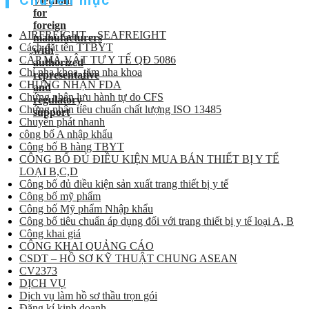
AIRFREIGHT – SEAFREIGHT
Cách đặt tên TTBYT
CẤP MÃ VẬT TƯ Y TẾ QĐ 5086
Chỉ nha khoa, tăm nha khoa
CHỨNG NHẬN FDA
Chứng nhận lưu hành tự do CFS
Chứng nhận tiêu chuẩn chất lượng ISO 13485
Chuyển phát nhanh
công bố A nhập khẩu
Công bố B hàng TBYT
CÔNG BỐ ĐỦ ĐIỀU KIỆN MUA BÁN THIẾT BỊ Y TẾ
LOẠI B,C,D
Công bố đủ điều kiện sản xuất trang thiết bị y tế
Công bố mỹ phẩm
Công bố Mỹ phẩm Nhập khẩu
Công bố tiêu chuẩn áp dụng đối với trang thiết bị y tế loại A, B
Công khai giá
CÔNG KHAI QUẢNG CÁO
CSDT – HỒ SƠ KỸ THUẬT CHUNG ASEAN
CV2373
DỊCH VỤ
Dịch vụ làm hồ sơ thầu trọn gói
Đăng kí kinh doanh