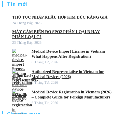
Tin mới
THỦ TỤC NHẬP KHẨU HỢP KIM ĐÚC RĂNG GIẢ
24 Tháng Bảy, 2026
MÁY CẢM BIẾN ĐO SPO2 PHÂN LOẠI B HAY
PHÂN LOẠI C?
23 Tháng Bảy, 2026
Medical Device Import License in Vietnam –
What Happens After Registration?
6 Tháng Tư, 2026
Authorized Representative in Vietnam for
Medical Devices (2026)
6 Tháng Tư, 2026
Medical Device Registration in Vietnam (2026)
– Complete Guide for Foreign Manufacturers
6 Tháng Tư, 2026
Chuyên mục