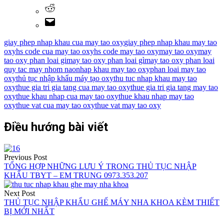
giay phep nhap khau cua may tao oxy
giay phep nhap khau may tao
oxy
hs code cua may tao oxy
hs code may tao oxy
may tao oxy
may
tao oxy phan loai gi
may tao oxy phan loai gì
may tao oxy phan loai
quy tac may nhom nao
nhap khau may tao oxy
phan loai may tao
oxy
thủ tục nhập khẩu máy tạo oxy
thu tuc nhap khau may tao
oxy
thue gia tri gia tang cua may tao oxy
thue gia tri gia tang may tao
oxy
thue khau nhap cua may tao oxy
thue khau nhap may tao
oxy
thue vat cua may tao oxy
thue vat may tao oxy
Điều hướng bài viết
Previous Post
TỔNG HỢP NHỮNG LƯU Ý TRONG THỦ TỤC NHẬP
KHẨU TBYT – EM TRUNG 0973.353.207
Next Post
THỦ TỤC NHẬP KHẨU GHẾ MÁY NHA KHOA KÈM THIẾT
BỊ MỚI NHẤT