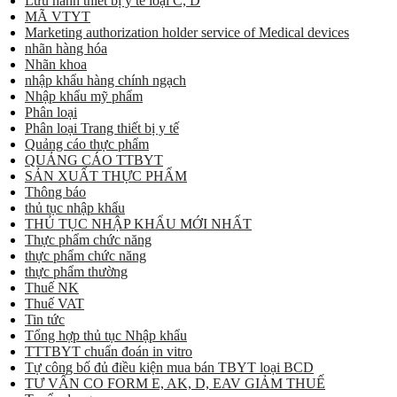
Lưu hành thiết bị y tế loại C, D
MÃ VTYT
Marketing authorization holder service of Medical devices
nhãn hàng hóa
Nhãn khoa
nhập khẩu hàng chính ngạch
Nhập khẩu mỹ phẩm
Phân loại
Phân loại Trang thiết bị y tế
Quảng cáo thực phẩm
QUẢNG CÁO TTBYT
SẢN XUẤT THỰC PHẨM
Thông báo
thủ tục nhập khẩu
THỦ TỤC NHẬP KHẨU MỚI NHẤT
Thực phẩm chức năng
thực phẩm chức năng
thực phẩm thường
Thuế NK
Thuế VAT
Tin tức
Tổng hợp thủ tục Nhập khẩu
TTTBYT chuẩn đoán in vitro
Tự công bố đủ điều kiện mua bán TBYT loại BCD
TƯ VẤN CO FORM E, AK, D, EAV GIẢM THUẾ