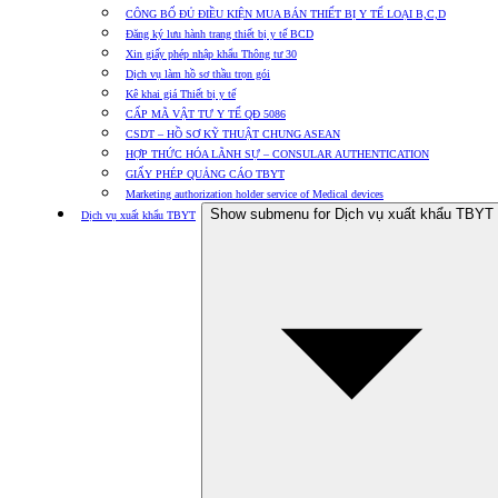
CÔNG BỐ ĐỦ ĐIỀU KIỆN MUA BÁN THIẾT BỊ Y TẾ LOẠI B,C,D
Đăng ký lưu hành trang thiết bị y tế BCD
Xin giấy phép nhập khẩu Thông tư 30
Dịch vụ làm hồ sơ thầu trọn gói
Kê khai giá Thiết bị y tế
CẤP MÃ VẬT TƯ Y TẾ QĐ 5086
CSDT – HỒ SƠ KỸ THUẬT CHUNG ASEAN
HỢP THỨC HÓA LÃNH SỰ – CONSULAR AUTHENTICATION
GIẤY PHÉP QUẢNG CÁO TBYT
Marketing authorization holder service of Medical devices
Show submenu for Dịch vụ xuất khẩu TBYT
Dịch vụ xuất khẩu TBYT