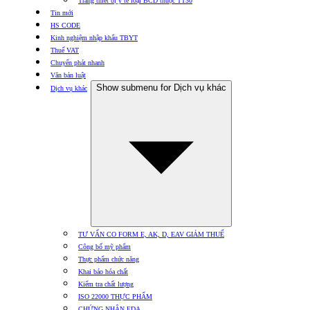
Trang thiết bị y tế loại BCD thuộc TT30
Tin mới
HS CODE
Kinh nghiệm nhập khẩu TBYT
Thuế VAT
Chuyển phát nhanh
Văn bản luật
Show submenu for Dịch vụ khác
Dịch vụ khác
TƯ VẤN CO FORM E, AK, D, EAV GIẢM THUẾ
Công bố mỹ phẩm
Thực phẩm chức năng
Khai báo hóa chất
Kiểm tra chất lượng
ISO 22000 THỰC PHẨM
CHỨNG NHẬN FDA