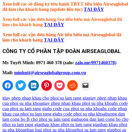
Xem full các số đăng ký lưu hành TBYT tiêu biểu Airseaglobal
đã làm cho khách hàng (update liên tục)
TẠI ĐÂY
Xem full các vận đơn hàng Sea tiêu biểu mà Airseaglobal đã
làm cho khách hàng
TẠI ĐÂY
Xem full các vận đơn hàng Air tiêu biểu mà Airseaglobal đã
làm cho khách hàng
TẠI ĐÂY
CÔNG TY CỔ PHẦN TẬP ĐOÀN AIRSEAGLOBAL
Ms Tuyết Minh: 0971 460 378 (zalo:
zalo.me/0971460378)
Mail:
minhntt@airseaglobalgroup.com.vn
giay phep nhap khau cho phoi su lam rang gia
giay phep nhap khau
cua phoi su nha khoa
giay phep nhap khau phoi su nha khoa
hs code
cua phoi su lam rang gia
hs code cua phoi su nha khoa
hs code nhap
khau cua phoi su lam rang gia
hs code phoi su nha khoa
huong dan
lam cong bo B cho phoi su lam rang gia
huong dan lam cong bo cho
phoi su lam rang gia
nhap khau phoi su lam rang gia
nhap khau phoi
su nha khoa
phan loai phoi su nha khoa
phoi su lam rang gia
phoi su