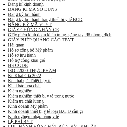
Đăng kí kinh doanh
ĐĂNG KÍ MÃ SỐ DUNS
Đăng ký lưu hành
Đăng ký lưu hành trang thiết bị y tế BCD
ĐĂNG KÝ MÃ VTYT
GIẤY CHỨNG NHẬN CE
GIấy phép kinh doan khẩu trang, găng tay, đồ phòng dịch
GIẤY PHÉP QUẢNG CÁO TBYT
Hải quan
Hồ sơ công bố Mỹ phẩm
Hồ sơ lưu hành
Hỗ trợ công khai giá
HS CODE
ISO 22000 THỰC PHẨM
Kê Khai Giá 2022
Kê khai giá Thiết bị y tế
Khai báo hóa chất
Kiểm nghiệm
Kiểm nghiệm thiết bị y tế trong nước
Kiểm tra chất lượng
Kinh doanh Mỹ phẩm
Kinh doanh thiết bị y tế loại B,C,D cần gì
Kinh nghiệm nhập hàng y tế
LỆ PHÍ BYT
LƯU HÀNH HÓA CHẤT RỬA, SÁT KHUẨN