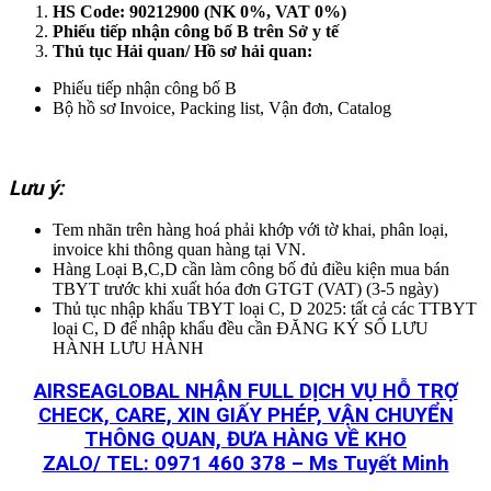
HS Code: 90212900 (NK 0%, VAT 0%)
Phiếu tiếp nhận công bố B trên Sở y tế
Thủ tục Hải quan/ Hồ sơ hải quan:
Phiếu tiếp nhận công bố B
Bộ hồ sơ Invoice, Packing list, Vận đơn, Catalog
Lưu ý:
Tem nhãn trên hàng hoá phải khớp với tờ khai, phân loại,
invoice khi thông quan hàng tại VN.
Hàng Loại B,C,D cần làm công bố đủ điều kiện mua bán
TBYT trước khi xuất hóa đơn GTGT (VAT) (3-5 ngày)
Thủ tục nhập khẩu TBYT loại C, D 2025: tất cả các TTBYT
loại C, D để nhập khẩu đều cần ĐĂNG KÝ SỐ LƯU
HÀNH LƯU HÀNH
AIRSEAGLOBAL NHẬN FULL DỊCH VỤ HỖ TRỢ
CHECK, CARE, XIN GIẤY PHÉP, VẬN CHUYỂN
THÔNG QUAN, ĐƯA HÀNG VỀ KHO
ZALO/ TEL: 0971 460 378 – Ms Tuyết Minh