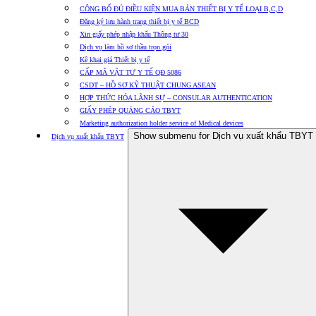
CÔNG BỐ ĐỦ ĐIỀU KIỆN MUA BÁN THIẾT BỊ Y TẾ LOẠI B,C,D
Đăng ký lưu hành trang thiết bị y tế BCD
Xin giấy phép nhập khẩu Thông tư 30
Dịch vụ làm hồ sơ thầu trọn gói
Kê khai giá Thiết bị y tế
CẤP MÃ VẬT TƯ Y TẾ QĐ 5086
CSDT – HỒ SƠ KỸ THUẬT CHUNG ASEAN
HỢP THỨC HÓA LÃNH SỰ – CONSULAR AUTHENTICATION
GIẤY PHÉP QUẢNG CÁO TBYT
Marketing authorization holder service of Medical devices
Show submenu for Dịch vụ xuất khẩu TBYT
Dịch vụ xuất khẩu TBYT