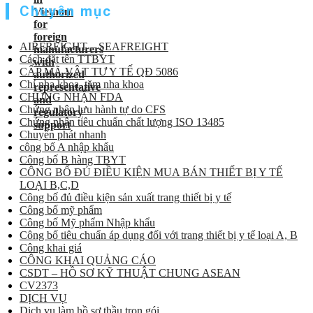
Chuyên mục
AIRFREIGHT – SEAFREIGHT
Cách đặt tên TTBYT
CẤP MÃ VẬT TƯ Y TẾ QĐ 5086
Chỉ nha khoa, tăm nha khoa
CHỨNG NHẬN FDA
Chứng nhận lưu hành tự do CFS
Chứng nhận tiêu chuẩn chất lượng ISO 13485
Chuyển phát nhanh
công bố A nhập khẩu
Công bố B hàng TBYT
CÔNG BỐ ĐỦ ĐIỀU KIỆN MUA BÁN THIẾT BỊ Y TẾ
LOẠI B,C,D
Công bố đủ điều kiện sản xuất trang thiết bị y tế
Công bố mỹ phẩm
Công bố Mỹ phẩm Nhập khẩu
Công bố tiêu chuẩn áp dụng đối với trang thiết bị y tế loại A, B
Công khai giá
CÔNG KHAI QUẢNG CÁO
CSDT – HỒ SƠ KỸ THUẬT CHUNG ASEAN
CV2373
DỊCH VỤ
Dịch vụ làm hồ sơ thầu trọn gói