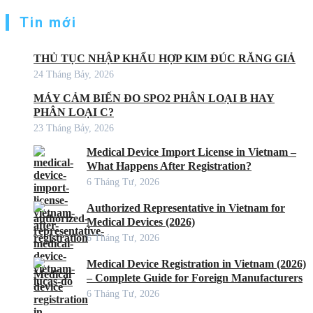
Tin mới
THỦ TỤC NHẬP KHẨU HỢP KIM ĐÚC RĂNG GIẢ
24 Tháng Bảy, 2026
MÁY CẢM BIẾN ĐO SPO2 PHÂN LOẠI B HAY
PHÂN LOẠI C?
23 Tháng Bảy, 2026
Medical Device Import License in Vietnam –
What Happens After Registration?
6 Tháng Tư, 2026
Authorized Representative in Vietnam for
Medical Devices (2026)
6 Tháng Tư, 2026
Medical Device Registration in Vietnam (2026)
– Complete Guide for Foreign Manufacturers
6 Tháng Tư, 2026