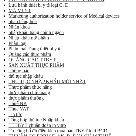
Lưu hành thiết bị y tế loại C, D
MÃ VTYT
Marketing authorization holder service of Medical devices
nhãn hàng hóa
Nhãn khoa
nhập khẩu hàng chính ngạch
Nhập khẩu mỹ phẩm
Phân loại
Phân loại Trang thiết bị y tế
Quảng cáo thực phẩm
QUẢNG CÁO TTBYT
SẢN XUẤT THỰC PHẨM
Thông báo
thủ tục nhập khẩu
THỦ TỤC NHẬP KHẨU MỚI NHẤT
Thực phẩm chức năng
thực phẩm chức năng
thực phẩm thường
Thuế NK
Thuế VAT
Tin tức
Tổng hợp thủ tục Nhập khẩu
TTTBYT chuẩn đoán in vitro
Tự công bố đủ điều kiện mua bán TBYT loại BCD