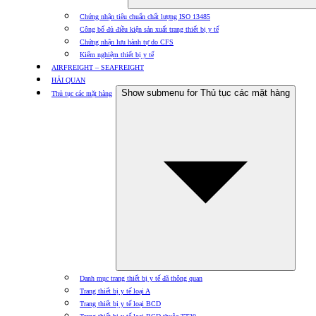
Chứng nhận tiêu chuẩn chất lượng ISO 13485
Công bố đủ điều kiện sản xuất trang thiết bị y tế
Chứng nhận lưu hành tự do CFS
Kiểm nghiệm thiết bị y tế
AIRFREIGHT – SEAFREIGHT
HẢI QUAN
Show submenu for Thủ tục các mặt hàng
Thủ tục các mặt hàng
Danh mục trang thiết bị y tế đã thông quan
Trang thiết bị y tế loại A
Trang thiết bị y tế loại BCD