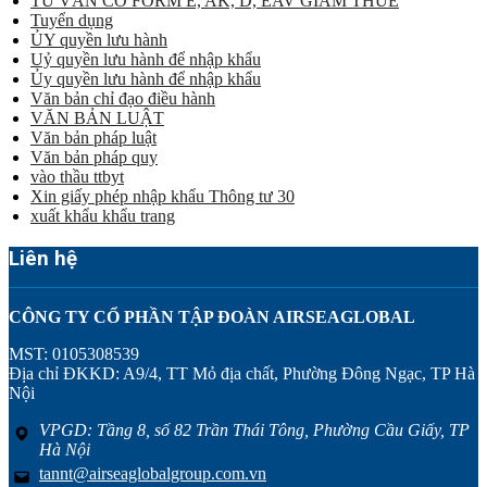
TƯ VẤN CO FORM E, AK, D, EAV GIẢM THUẾ
Tuyển dụng
ỦY quyền lưu hành
Uỷ quyền lưu hành để nhập khẩu
Ủy quyền lưu hành để nhập khẩu
Văn bản chỉ đạo điều hành
VĂN BẢN LUẬT
Văn bản pháp luật
Văn bản pháp quy
vào thầu ttbyt
Xin giấy phép nhập khẩu Thông tư 30
xuất khẩu khẩu trang
Liên hệ
CÔNG TY CỔ PHẦN TẬP ĐOÀN AIRSEAGLOBAL
MST: 0105308539
Địa chỉ ĐKKD: A9/4, TT Mỏ địa chất, Phường Đông Ngạc, TP Hà
Nội
VPGD: Tầng 8, số 82 Trần Thái Tông, Phường Cầu Giấy, TP
Hà Nội
tannt@airseaglobalgroup.com.vn