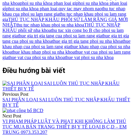
nha khoa
phoi su nha khoa phan loai gi
phoi su nha khoa phan loai
gì
phoi su nha khoa phan loai quy tac may nhom nao
thu tuc nhap
khau cua phoi su lam rang gia
thu tuc nhap khau phoi su lam rang
gia
THỦ TỤC NHẬP KHẨU PHÔI SỨ LÀM RĂNG GIẢ MỚI
NHẤT
thu tuc nhap khau phoi su nha khoa
THỦ TỤC NHẬP
KHẨU phôi sứ nha khoa
thu tuc xin cong bo B cho phoi su lam
rang gia
thue gia tri gia tang cua phoi su lam rang gia
thue gia tri gia
tang cua phoi su nha khoa
thue gia tri gia tang phoi su nha khoa
thue
khau nhap cua phoi su lam rang gia
thue khau nhap cua phoi su nha
khoa
thue khau nhap phoi su nha khoa
thue vat cua phoi su lam rang
gia
thue vat cua phoi su nha khoa
thue vat phoi su nha khoa
Điều hướng bài viết
Previous Post
SAI PHÂN LOẠI SAI LUÔN THỦ TỤC NHẬP KHẨU THIẾT
BỊ Y TẾ
Next Post
VI PHẠM PHÁP LUẬT VÀ PHẠT KHI KHÔNG LÀM THỦ
TỤC MUA BÁN TRANG THIẾT BỊ Y TẾ LOẠI B,C,D – EM
TRUNG 0973.353.207