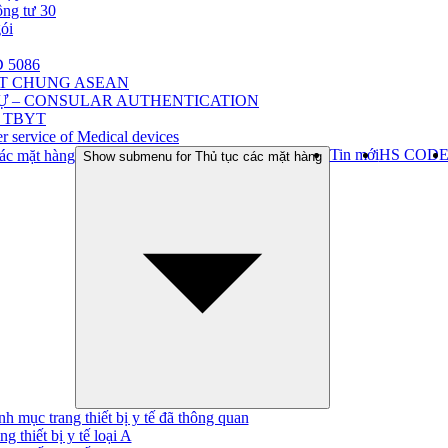
ông tư 30
gói
 5086
ẬT CHUNG ASEAN
Ự – CONSULAR AUTHENTICATION
 TBYT
r service of Medical devices
Tin mới
HS COD
ác mặt hàng
Show submenu for Thủ tục các mặt hàng
h mục trang thiết bị y tế đã thông quan
ng thiết bị y tế loại A