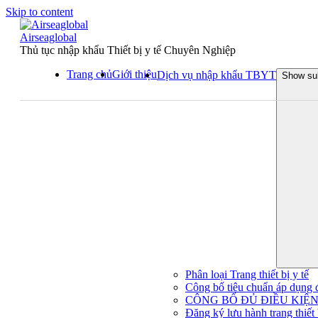
Skip to content
Airseaglobal
Thủ tục nhập khẩu Thiết bị y tế Chuyên Nghiệp
Trang chủ
Giới thiệu
Dịch vụ nhập khẩu TBYT
Show su
Phân loại Trang thiết bị y tế
Công bố tiêu chuẩn áp dụng đối
CÔNG BỐ ĐỦ ĐIỀU KIỆN 
Đăng ký lưu hành trang thiết