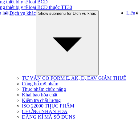
ng thiết bị y tế loại BCD
ng thiết bị y tế loại BCD thuộc TT30
 luật
Liên 
Dịch vụ khác
Show submenu for Dịch vụ khác
TƯ VẤN CO FORM E, AK, D, EAV GIẢM THUẾ
Công bố mỹ phẩm
Thực phẩm chức năng
Khai báo hóa chất
Kiểm tra chất lượng
ISO 22000 THỰC PHẨM
CHỨNG NHẬN FDA
ĐĂNG KÍ MÃ SỐ DUNS