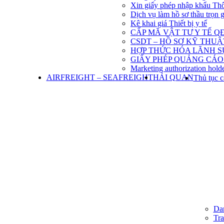
Xin giấy phép nhập khẩu Th
Dịch vụ làm hồ sơ thầu trọn 
Kê khai giá Thiết bị y tế
CẤP MÃ VẬT TƯ Y TẾ QĐ
CSDT – HỒ SƠ KỸ THU
HỢP THỨC HÓA LÃNH S
GIẤY PHÉP QUẢNG CÁO
Marketing authorization holde
AIRFREIGHT – SEAFREIGHT
HẢI QUAN
Thủ tục c
Dan
Tra