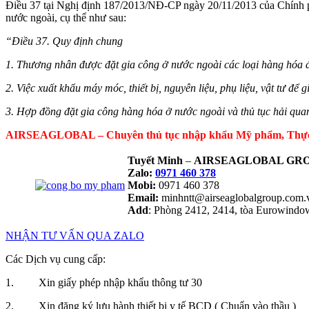
Điều 37 tại Nghị định 187/2013/NĐ-CP ngày 20/11/2013 của Chính p
nước ngoài, cụ thể như sau:
“Điều 37. Quy định chung
1. Thương nhân được đặt gia công ở nước ngoài các loại hàng hóa đ
2. Việc xuất khẩu máy móc, thiết bị, nguyên liệu, phụ liệu, vật tư đ
3. Hợp đồng đặt gia công hàng hóa ở nước ngoài và thủ tục hải quan
AIRSEAGLOBAL – Chuyên thủ tục nhập khẩu Mỹ phẩm, Thực ph
Tuyết Minh
–
AIRSEAGLOBAL GRO
Zalo:
0971 460 378
Mobi:
0971 460 378
Email:
minhntt@airseaglobalgroup.com
Add
: Phòng 2412, 2414, tòa Eurowind
NHẬN TƯ VẤN QUA ZALO
Các Dịch vụ cung cấp:
1. Xin giấy phép nhập khẩu thông tư 30
2. Xin đăng ký lưu hành thiết bị y tế BCD ( Chuẩn vào thầu )