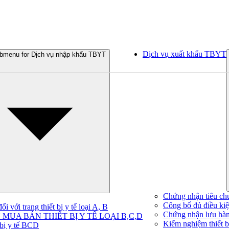
Dịch vụ xuất khẩu TBYT
bmenu for Dịch vụ nhập khẩu TBYT
Chứng nhận tiêu ch
Công bố đủ điều kiện
 với trang thiết bị y tế loại A, B
Chứng nhận lưu hà
MUA BÁN THIẾT BỊ Y TẾ LOẠI B,C,D
Kiểm nghiệm thiết bị
 bị y tế BCD