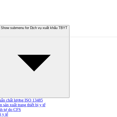
Show submenu for Dịch vụ xuất khẩu TBYT
uẩn chất lượng ISO 13485
 sản xuất trang thiết bị y tế
nh tự do CFS
 y tế