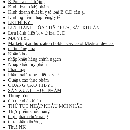
Kiểm tra chất lượng
Kinh doanh Mỹ phẩm
Kinh doanh thiết bị y tế loại B,C,D cần gì
Kinh nghiệm nhập hàng y tế
LỆ PHÍ BYT
LƯU HÀNH HÓA CHẤT RỬA, SÁT KHUẨN
Lưu hành thiết bị y tế loại C, D
MÃ VTYT
Marketing authorization holder service of Medical devices
nhãn hàng hóa
Nhãn khoa
nhập khẩu hàng chính ngạch
Nhập khẩu mỹ phẩm
Phân loại
Phân loại Trang thiết bị y tế
Quảng cáo thực phẩm
QUẢNG CÁO TTBYT
SẢN XUẤT THỰC PHẨM
Thông báo
thủ tục nhập khẩu
THỦ TỤC NHẬP KHẨU MỚI NHẤT
Thực phẩm chức năng
thực phẩm chức năng
thực phẩm thường
Thuế NK