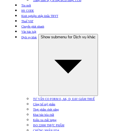
Trang thiết bị y tế loại BCD thuộc TT30
Tin mới
HS CODE
Kinh nghiệm nhập khẩu TBYT
Thuế VAT
Chuyển phát nhanh
Văn bản luật
Show submenu for Dịch vụ khác
Dịch vụ khác
TƯ VẤN CO FORM E, AK, D, EAV GIẢM THUẾ
Công bố mỹ phẩm
Thực phẩm chức năng
Khai báo hóa chất
Kiểm tra chất lượng
ISO 22000 THỰC PHẨM
CHỨNG NHẬN FDA