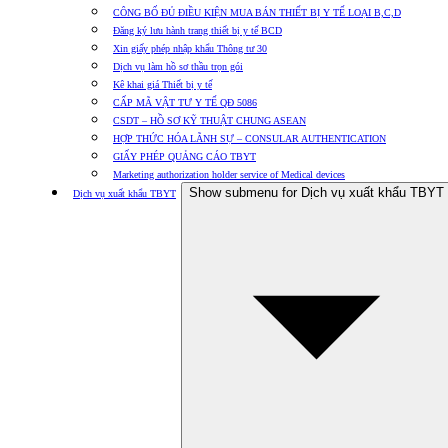
CÔNG BỐ ĐỦ ĐIỀU KIỆN MUA BÁN THIẾT BỊ Y TẾ LOẠI B,C,D
Đăng ký lưu hành trang thiết bị y tế BCD
Xin giấy phép nhập khẩu Thông tư 30
Dịch vụ làm hồ sơ thầu trọn gói
Kê khai giá Thiết bị y tế
CẤP MÃ VẬT TƯ Y TẾ QĐ 5086
CSDT – HỒ SƠ KỸ THUẬT CHUNG ASEAN
HỢP THỨC HÓA LÃNH SỰ – CONSULAR AUTHENTICATION
GIẤY PHÉP QUẢNG CÁO TBYT
Marketing authorization holder service of Medical devices
Show submenu for Dịch vụ xuất khẩu TBYT
Dịch vụ xuất khẩu TBYT