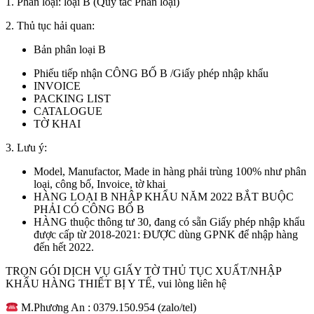
1. Phân loại: loại B (Quy tắc Phân loại)
2. Thủ tục hải quan:
Bản phân loại B
Phiếu tiếp nhận CÔNG BỐ B /Giấy phép nhập khẩu
INVOICE
PACKING LIST
CATALOGUE
TỜ KHAI
3. Lưu ý:
Model, Manufactor, Made in hàng phải trùng 100% như phân
loại, công bố, Invoice, tờ khai
HÀNG LOẠI B NHẬP KHẨU NĂM 2022 BẮT BUỘC
PHẢI CÓ CÔNG BỐ B
HÀNG thuộc thông tư 30, đang có sẵn Giấy phép nhập khẩu
được cấp từ 2018-2021: ĐƯỢC dùng GPNK để nhập hàng
đến hết 2022.
TRỌN GÓI DỊCH VỤ GIẤY TỜ THỦ TỤC XUẤT/NHẬP
KHẨU HÀNG THIẾT BỊ Y TẾ, vui lòng liên hệ
M.Phương An :
0379.150.954
(zalo/tel)