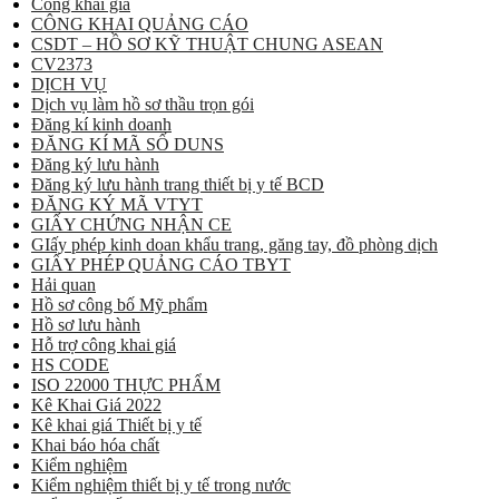
Công khai giá
CÔNG KHAI QUẢNG CÁO
CSDT – HỒ SƠ KỸ THUẬT CHUNG ASEAN
CV2373
DỊCH VỤ
Dịch vụ làm hồ sơ thầu trọn gói
Đăng kí kinh doanh
ĐĂNG KÍ MÃ SỐ DUNS
Đăng ký lưu hành
Đăng ký lưu hành trang thiết bị y tế BCD
ĐĂNG KÝ MÃ VTYT
GIẤY CHỨNG NHẬN CE
GIấy phép kinh doan khẩu trang, găng tay, đồ phòng dịch
GIẤY PHÉP QUẢNG CÁO TBYT
Hải quan
Hồ sơ công bố Mỹ phẩm
Hồ sơ lưu hành
Hỗ trợ công khai giá
HS CODE
ISO 22000 THỰC PHẨM
Kê Khai Giá 2022
Kê khai giá Thiết bị y tế
Khai báo hóa chất
Kiểm nghiệm
Kiểm nghiệm thiết bị y tế trong nước