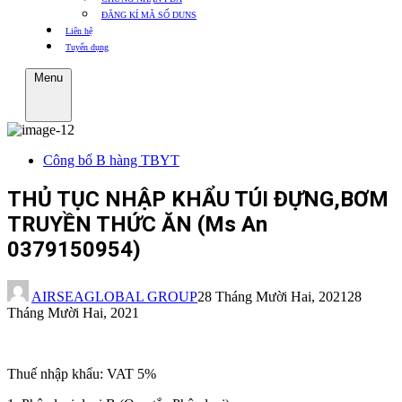
ĐĂNG KÍ MÃ SỐ DUNS
Liên hệ
Tuyển dụng
Menu
Công bố B hàng TBYT
THỦ TỤC NHẬP KHẨU TÚI ĐỰNG,BƠM
TRUYỀN THỨC ĂN (Ms An
0379150954)
AIRSEAGLOBAL GROUP
28 Tháng Mười Hai, 2021
28
Tháng Mười Hai, 2021
Thuế nhập khẩu: VAT 5%