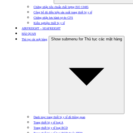
Chứng nhận tiêu chuẩn chất lượng ISO 13485
Công bố đủ điều kiện sản xuất trang thiết bị y tế
Chứng nhận lưu hành tự do CFS
Kiểm nghiệm thiết bị y tế
AIRFREIGHT – SEAFREIGHT
HẢI QUAN
Show submenu for Thủ tục các mặt hàng
Thủ tục các mặt hàng
Danh mục trang thiết bị y tế đã thông quan
Trang thiết bị y tế loại A
Trang thiết bị y tế loại BCD