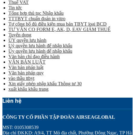
Thuế VAT
Tin tức
Tổng hợp thủ tục Nhập khẩu
TTTBYT chuẩn đoán in vitro
Tự công bố đủ điều kiện mua bán TBYT loại BCD
TƯ VẤN CO FORM E, AK, D, EAV GIẢM THUẾ
Tuyển dụng
ỦY quyền lưu hành
Uỷ quyền lưu hành để nhập khẩu
Ủy quyền lưu hành để nhập khẩu
Văn bản chỉ đạo điều hành
VĂN BẢN LUẬT
Văn bản pháp luật
Văn bản pháp quy
vào thầu ttbyt
Xin giấy phép nhập khẩu Thông tư 30
xuất khẩu khẩu trang
Liên hệ
CÔNG TY CỔ PHẦN TẬP ĐOÀN AIRSEAGLOBAL
MST: 0105308539
Địa chỉ ĐKKD: A9/4, TT Mỏ địa chất, Phường Đông Ngạc, TP Hà