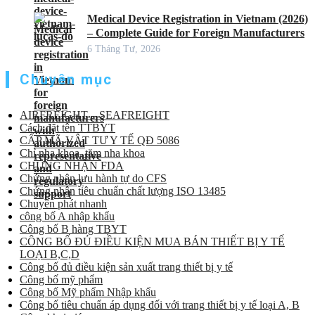
Medical Device Registration in Vietnam (2026)
– Complete Guide for Foreign Manufacturers
6 Tháng Tư, 2026
Chuyên mục
AIRFREIGHT – SEAFREIGHT
Cách đặt tên TTBYT
CẤP MÃ VẬT TƯ Y TẾ QĐ 5086
Chỉ nha khoa, tăm nha khoa
CHỨNG NHẬN FDA
Chứng nhận lưu hành tự do CFS
Chứng nhận tiêu chuẩn chất lượng ISO 13485
Chuyển phát nhanh
công bố A nhập khẩu
Công bố B hàng TBYT
CÔNG BỐ ĐỦ ĐIỀU KIỆN MUA BÁN THIẾT BỊ Y TẾ
LOẠI B,C,D
Công bố đủ điều kiện sản xuất trang thiết bị y tế
Công bố mỹ phẩm
Công bố Mỹ phẩm Nhập khẩu
Công bố tiêu chuẩn áp dụng đối với trang thiết bị y tế loại A, B