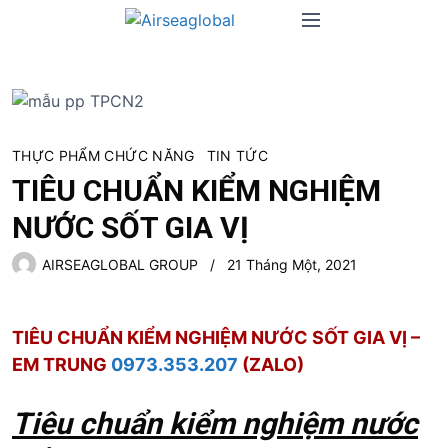
S
M
k
e
i
n
p
u
t
o
c
THỰC PHẨM CHỨC NĂNG
TIN TỨC
o
TIÊU CHUẨN KIỂM NGHIỆM
n
NƯỚC SỐT GIA VỊ
t
e
AIRSEAGLOBAL GROUP
21 Tháng Một, 2021
n
t
TIÊU CHUẨN KIỂM NGHIỆM NƯỚC SỐT GIA VỊ –
EM TRUNG
0973.353.207
(ZALO)
Tiêu chuẩn kiểm nghiệm nước