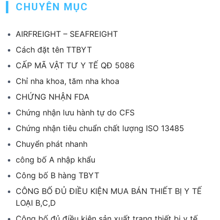
CHUYÊN MỤC
AIRFREIGHT – SEAFREIGHT
Cách đặt tên TTBYT
CẤP MÃ VẬT TƯ Y TẾ QĐ 5086
Chỉ nha khoa, tăm nha khoa
CHỨNG NHẬN FDA
Chứng nhận lưu hành tự do CFS
Chứng nhận tiêu chuẩn chất lượng ISO 13485
Chuyển phát nhanh
công bố A nhập khẩu
Công bố B hàng TBYT
CÔNG BỐ ĐỦ ĐIỀU KIỆN MUA BÁN THIẾT BỊ Y TẾ
LOẠI B,C,D
Công bố đủ điều kiện sản xuất trang thiết bị y tế