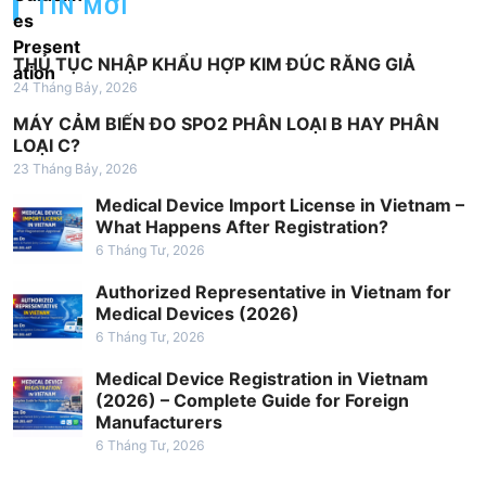
TIN MỚI
n
g
THỦ TỤC NHẬP KHẨU HỢP KIM ĐÚC RĂNG GIẢ
b
24 Tháng Bảy, 2026
à
MÁY CẢM BIẾN ĐO SPO2 PHÂN LOẠI B HAY PHÂN
i
LOẠI C?
23 Tháng Bảy, 2026
v
Medical Device Import License in Vietnam –
i
What Happens After Registration?
ế
6 Tháng Tư, 2026
t
Authorized Representative in Vietnam for
Medical Devices (2026)
6 Tháng Tư, 2026
Medical Device Registration in Vietnam
(2026) – Complete Guide for Foreign
Manufacturers
6 Tháng Tư, 2026