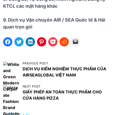
KTCL các mặt hàng khác
9. Dịch vụ Vận chuyển AIR / SEA Quốc tế & Hải
quan trọn gói
Đ
PREVIOUS POST
DỊCH VỤ KIỂM NGHIỆM THỰC PHẨM CỦA
i
AIRSEAGLOBAL VIỆT NAM
ề
u
NEXT POST
GIẤY PHÉP AN TOÀN THỰC PHẨM CHO
h
CỬA HÀNG PIZZA
ư
ớ