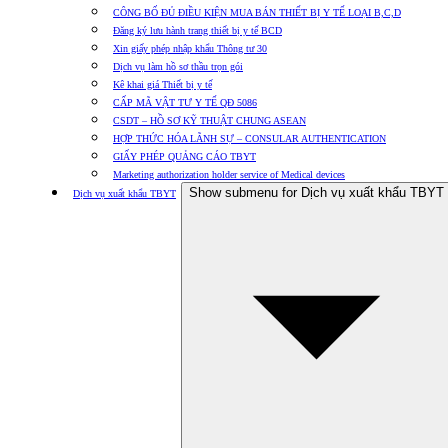
CÔNG BỐ ĐỦ ĐIỀU KIỆN MUA BÁN THIẾT BỊ Y TẾ LOẠI B,C,D
Đăng ký lưu hành trang thiết bị y tế BCD
Xin giấy phép nhập khẩu Thông tư 30
Dịch vụ làm hồ sơ thầu trọn gói
Kê khai giá Thiết bị y tế
CẤP MÃ VẬT TƯ Y TẾ QĐ 5086
CSDT – HỒ SƠ KỸ THUẬT CHUNG ASEAN
HỢP THỨC HÓA LÃNH SỰ – CONSULAR AUTHENTICATION
GIẤY PHÉP QUẢNG CÁO TBYT
Marketing authorization holder service of Medical devices
Show submenu for Dịch vụ xuất khẩu TBYT
Dịch vụ xuất khẩu TBYT