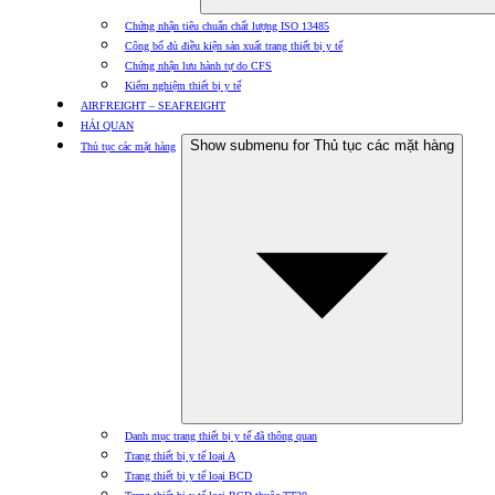
Chứng nhận tiêu chuẩn chất lượng ISO 13485
Công bố đủ điều kiện sản xuất trang thiết bị y tế
Chứng nhận lưu hành tự do CFS
Kiểm nghiệm thiết bị y tế
AIRFREIGHT – SEAFREIGHT
HẢI QUAN
Show submenu for Thủ tục các mặt hàng
Thủ tục các mặt hàng
Danh mục trang thiết bị y tế đã thông quan
Trang thiết bị y tế loại A
Trang thiết bị y tế loại BCD