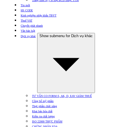
Trang thiết bị y tế loại BCD thuộc TT30
Tin mới
HS CODE
Kinh nghiệm nhập khẩu TBYT
Thuế VAT
Chuyển phát nhanh
Văn bản luật
Show submenu for Dịch vụ khác
Dịch vụ khác
TƯ VẤN CO FORM E, AK, D, EAV GIẢM THUẾ
Công bố mỹ phẩm
Thực phẩm chức năng
Khai báo hóa chất
Kiểm tra chất lượng
ISO 22000 THỰC PHẨM
CHỨNG NHẬN FDA