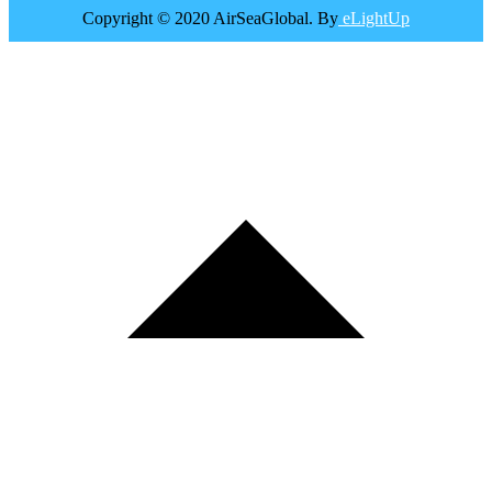
Copyright © 2020 AirSeaGlobal. By
eLightUp