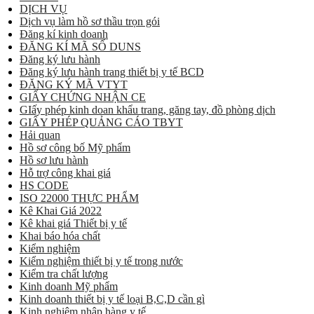
DỊCH VỤ
Dịch vụ làm hồ sơ thầu trọn gói
Đăng kí kinh doanh
ĐĂNG KÍ MÃ SỐ DUNS
Đăng ký lưu hành
Đăng ký lưu hành trang thiết bị y tế BCD
ĐĂNG KÝ MÃ VTYT
GIẤY CHỨNG NHẬN CE
GIấy phép kinh doan khẩu trang, găng tay, đồ phòng dịch
GIẤY PHÉP QUẢNG CÁO TBYT
Hải quan
Hồ sơ công bố Mỹ phẩm
Hồ sơ lưu hành
Hỗ trợ công khai giá
HS CODE
ISO 22000 THỰC PHẨM
Kê Khai Giá 2022
Kê khai giá Thiết bị y tế
Khai báo hóa chất
Kiểm nghiệm
Kiểm nghiệm thiết bị y tế trong nước
Kiểm tra chất lượng
Kinh doanh Mỹ phẩm
Kinh doanh thiết bị y tế loại B,C,D cần gì
Kinh nghiệm nhập hàng y tế