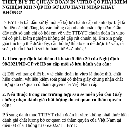
THIẾT BỊ Y TẾ
CHUẨN ĐOÁN IN VITRO CÓ PHẢI KIỂM
NGHIỆM KHI NỘP HỒ SƠ LƯU HÀNH NHẬP KHẨU
KHÔNG?
-> BYT đã bắt đầu xử lý một số bộ lưu hành cấp nhanh đặc biệt là
ưu tiên các bộ đăng ký vào luồng cấp nhanh hoặc nộp sớm. Gần
đây một số anh chị có hỏi em về việc TTBYT chuẩn đoán In vitro
thì có phải kiểm nghiệm không để gấp rút chuẩn bị. Em xin phép
giải thích cụ thể dưới đây, cần hỗ trợ thì alo em để được tư vấn, rà
soát, chuẩn hóa hồ sơ lưu hành từ A-Z nhé ạ!
1. Theo quy định tại điểm d khoản 5 điều 30 của Nghị định
98/2021/NĐ-CP về Hồ sơ cấp mới số lưu hành yêu cầu:
d) Đối với trang thiết bị y tế chẩn đoán in vitro là thuốc thử, chất
hiệu chuẩn, vật liệu kiểm soát phải có thêm giấy chứng nhận chất
lượng do cơ quan có thẩm quyền của Việt Nam cấp.
2. Nếu thuộc trong các trường hợp sau sẽ miễn yêu cầu Giấy
chứng nhận đánh giá chất lượng do cơ quan có thẩm quyền
cấp:
Bổ sung danh mục TTBYT chẩn đoán in vitro không phải thực hiện
đánh giá chất lượng bở cơ quan có thẩm quyền của Việt Nam tại
điều 03 của Thông tư 05/2022/TT-BYT: