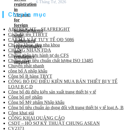
6 Tháng Tư, 2026
Chuyên mục
AIRFREIGHT – SEAFREIGHT
Cách đặt tên TTBYT
CẤP MÃ VẬT TƯ Y TẾ QĐ 5086
Chỉ nha khoa, tăm nha khoa
CHỨNG NHẬN FDA
Chứng nhận lưu hành tự do CFS
Chứng nhận tiêu chuẩn chất lượng ISO 13485
Chuyển phát nhanh
công bố A nhập khẩu
Công bố B hàng TBYT
CÔNG BỐ ĐỦ ĐIỀU KIỆN MUA BÁN THIẾT BỊ Y TẾ
LOẠI B,C,D
Công bố đủ điều kiện sản xuất trang thiết bị y tế
Công bố mỹ phẩm
Công bố Mỹ phẩm Nhập khẩu
Công bố tiêu chuẩn áp dụng đối với trang thiết bị y tế loại A, B
Công khai giá
CÔNG KHAI QUẢNG CÁO
CSDT – HỒ SƠ KỸ THUẬT CHUNG ASEAN
CV2373