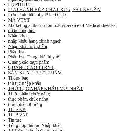
LỆ PHÍ BYT
LƯU HÀNH HÓA CHẤT RỬA, SÁT KHUẨN
Lưu hành thiết bị y tế loại C, D
MÃ VTYT
Marketing authorization holder service of Medical devices
nhãn hàng hóa
Nhãn khoa
nhập khẩu hàng chính ngạch
Nhập khẩu mỹ phẩm
Phân loại
Phân loại Trang thiết bị y tế
Quảng cáo thực phẩm
QUẢNG CÁO TTBYT
SẢN XUẤT THỰC PHẨM
Thông báo
thủ tục nhập khẩu
THỦ TỤC NHẬP KHẨU MỚI NHẤT
Thực phẩm chức năng
thực phẩm chức năng
thực phẩm thường
Thuế NK
Thuế VAT
Tin tức
Tổng hợp thủ tục Nhập khẩu
TTTBYT chuẩn đoán in vitro