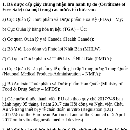
1. Đã được cấp giấy chứng nhận lưu hành tự do (Certificate of
Free Sale) của một trong các nước, tổ chức sau:
a) Cục Quản lý Thực phẩm và Dược phẩm Hoa Kỳ (FDA) – Mỹ;
b) Cục Quản lý hàng hóa trị liệu (TGA) – Úc;
c) Cơ quan Quản lý y tế Canada (Health Canada);
d) Bộ Y tế, Lao động và Phúc lợi Nhật Bản (MHLW);
đ) Cơ quan Dược phẩm và Thiết bị y tế Nhật Bản (PMDA);
e) Cục Quản lý sản phẩm y tế quốc gia cấp Trung ương Trung Quốc
(National Medical Products Administration – NMPA);
g) Bộ An toàn Thực phẩm và Dược phẩm Hàn Quốc (Ministry of
Food & Drug Safety – MFDS);
h) Các nước thuộc thành viên EU cấp theo quy chế 2017/746 ban
hành ngày 05 tháng 4 năm 2017 của Hội đồng và Nghị viện Châu
Âu về trang thiết bị y tế chẩn đoán in vitro (Regulation (EU)
2017/746 of the European Parliament and of the Council of 5 April
2017 on in vitro diagnostic medical devices).
2. Đã được cấp số lưu hành hoặc Giấy chứng nhận đăng ký lưu