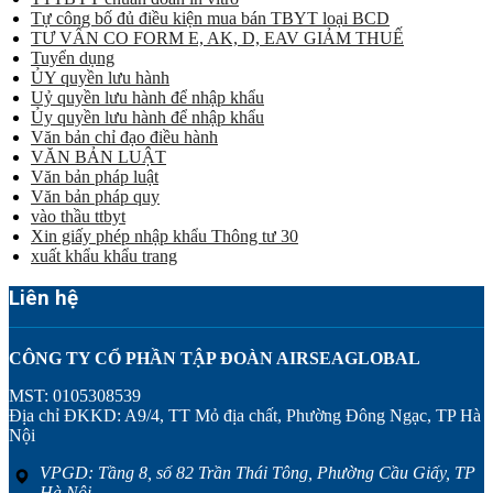
Tự công bố đủ điều kiện mua bán TBYT loại BCD
TƯ VẤN CO FORM E, AK, D, EAV GIẢM THUẾ
Tuyển dụng
ỦY quyền lưu hành
Uỷ quyền lưu hành để nhập khẩu
Ủy quyền lưu hành để nhập khẩu
Văn bản chỉ đạo điều hành
VĂN BẢN LUẬT
Văn bản pháp luật
Văn bản pháp quy
vào thầu ttbyt
Xin giấy phép nhập khẩu Thông tư 30
xuất khẩu khẩu trang
Liên hệ
CÔNG TY CỔ PHẦN TẬP ĐOÀN AIRSEAGLOBAL
MST: 0105308539
Địa chỉ ĐKKD: A9/4, TT Mỏ địa chất, Phường Đông Ngạc, TP Hà
Nội
VPGD: Tầng 8, số 82 Trần Thái Tông, Phường Cầu Giấy, TP
Hà Nội