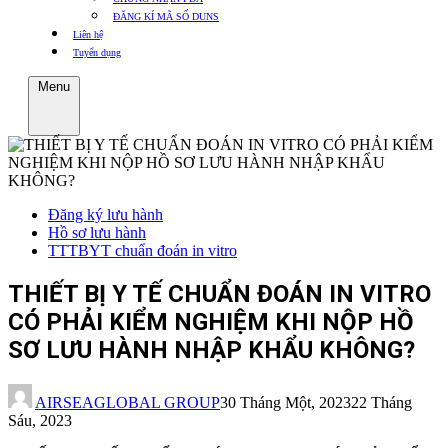
ĐĂNG KÍ MÃ SỐ DUNS
Liên hệ
Tuyển dụng
Menu
Đăng ký lưu hành
Hồ sơ lưu hành
TTTBYT chuẩn đoán in vitro
THIẾT BỊ Y TẾ CHUẨN ĐOÁN IN VITRO
CÓ PHẢI KIỂM NGHIỆM KHI NỘP HỒ
SƠ LƯU HÀNH NHẬP KHẨU KHÔNG?
AIRSEAGLOBAL GROUP
30 Tháng Một, 2023
22 Tháng
Sáu, 2023