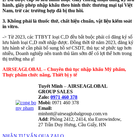
hành, giấy phép nhập khẩu theo hình thức thương mại tại Việt
Nam, trừ các trường hợp đã bị thu hồi.
3. Không phải là thuốc thử, chất hiệu chuẩn, vật liệu kiểm soát
in vitro.
-> Từ 2023, các TTBYT loại C,D đều bắt buộc phải có đăng ký số
lưu hành loại C,D mới nhập được. Đồng thời từ năm 2023, đăng ký
lưu hành sẽ cần phải bổ sung hồ sơ CSDT, thủ tục sẽ phức tạp hơn
nhiều, Doanh nghiệp nên tranh thủ làm sớm để có lợi thế hơn trong
thị trường nha ạ!
AIRSEAGLOBAL – Chuyên thủ tục nhập khẩu Mỹ phẩm,
Thực phẩm chức năng, Thiết bị y tế
Tuyết Minh
–
AIRSEAGLOBAL
GROUP SALES
Zalo:
0971 460 378
Mobi:
0971 460 378
Email:
minhntt@airseaglobalgroup.com.vn
Add
: Phòng 2412, 2414, tòa Eurowindow,
27 Trần Duy Hưng, Cầu Giấy, HN
NHẬN TƯ VẤN QUA ZALO