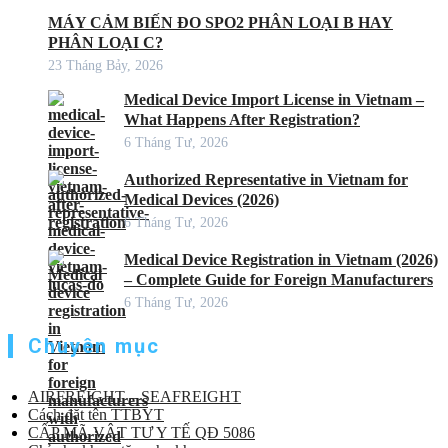
MÁY CẢM BIẾN ĐO SPO2 PHÂN LOẠI B HAY
PHÂN LOẠI C?
23 Tháng Bảy, 2026
Medical Device Import License in Vietnam –
What Happens After Registration?
6 Tháng Tư, 2026
Authorized Representative in Vietnam for
Medical Devices (2026)
6 Tháng Tư, 2026
Medical Device Registration in Vietnam (2026)
– Complete Guide for Foreign Manufacturers
6 Tháng Tư, 2026
Chuyên mục
AIRFREIGHT – SEAFREIGHT
Cách đặt tên TTBYT
CẤP MÃ VẬT TƯ Y TẾ QĐ 5086