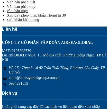
Văn bản pháp luật
Văn bản pháp quy
vào thầu ttbyt
Xin giấy phép nhập khẩu Thông tư 30
xuất khẩu khẩu trang
Liên hệ
CÔNG TY CỔ PHẦN TẬP ĐOÀN AIRSEAGLOBAL
MST: 0105308539
Địa chỉ ĐKKD: A9/4, TT Mỏ địa chất, Phường Đông Ngạc, TP Hà
Nội
VPGD: Tầng 8, số 82 Trần Thái Tông, Phường Cầu Giấy, TP
Hà Nội
tannt@airseaglobalgroup.com.vn
0984291559
Dịch vụ
Chúng tôi cung cấp đầy đủ các dịch vụ liên quan đến xuất nhập