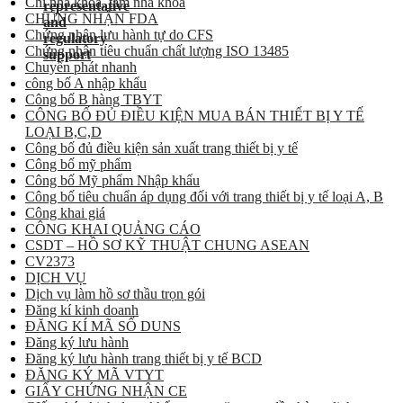
Chỉ nha khoa, tăm nha khoa
CHỨNG NHẬN FDA
Chứng nhận lưu hành tự do CFS
Chứng nhận tiêu chuẩn chất lượng ISO 13485
Chuyển phát nhanh
công bố A nhập khẩu
Công bố B hàng TBYT
CÔNG BỐ ĐỦ ĐIỀU KIỆN MUA BÁN THIẾT BỊ Y TẾ
LOẠI B,C,D
Công bố đủ điều kiện sản xuất trang thiết bị y tế
Công bố mỹ phẩm
Công bố Mỹ phẩm Nhập khẩu
Công bố tiêu chuẩn áp dụng đối với trang thiết bị y tế loại A, B
Công khai giá
CÔNG KHAI QUẢNG CÁO
CSDT – HỒ SƠ KỸ THUẬT CHUNG ASEAN
CV2373
DỊCH VỤ
Dịch vụ làm hồ sơ thầu trọn gói
Đăng kí kinh doanh
ĐĂNG KÍ MÃ SỐ DUNS
Đăng ký lưu hành
Đăng ký lưu hành trang thiết bị y tế BCD
ĐĂNG KÝ MÃ VTYT
GIẤY CHỨNG NHẬN CE