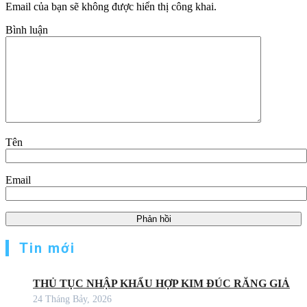
Email của bạn sẽ không được hiển thị công khai.
Bình luận
Tên
Email
Tin mới
THỦ TỤC NHẬP KHẨU HỢP KIM ĐÚC RĂNG GIẢ
24 Tháng Bảy, 2026