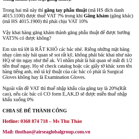
Trong hai mã này thì
găng tay phẫu thuật
(mã HS đích danh
4015.1100) được thuế VAT ?% trong khi
Găng khám
(găng khác)
(mã HS 4015.1900) thì phải chịu VAT 10%
Vậy khai hàng găng khám thành găng phẫu thuật để được hưởng
VAT5% có được không?
Em xin trả lời là RẤT KHÓ các bác nhé. Riêng những mặt hàng
nhạy cảm này hải quan sẽ soi rất kỹ, không phải bác khai như nào
HQ sẽ tin ngay như thế ak. Vì nhầm phát là hải quan sẽ mất đi 1/2
tiền thuế ngay. Họ sẽ check catalog hoặc các giấy tờ khác xem tên
hàng tiếng anh, mô tả kỹ thuật của các bác có phải là Surgical
Gloves không hay là Examination Gloves.
Ngoài vấn đề VAT thì thuế nhập khẩu của găng tay là 20%(Rất
cao), nếu các bác có CO form E,AK,D sẽ được miễn thuế nhập
khẩu xuống 0%
CHIA SẺ ĐỂ THÀNH CÔNG
Hotline: 0368 874 718 – Ms Thu Thảo
Mail: thuthao@airseaglobalgroup.com.vn