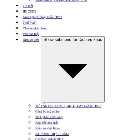
Trang thiết bị y tế loại BCD thuộc TT30
Tin mới
HS CODE
Kinh nghiệm nhập khẩu TBYT
Thuế VAT
Chuyển phát nhanh
Văn bản luật
Show submenu for Dịch vụ khác
Dịch vụ khác
TƯ VẤN CO FORM E, AK, D, EAV GIẢM THUẾ
Công bố mỹ phẩm
Thực phẩm chức năng
Khai báo hóa chất
Kiểm tra chất lượng
ISO 22000 THỰC PHẨM
CHỨNG NHẬN FDA