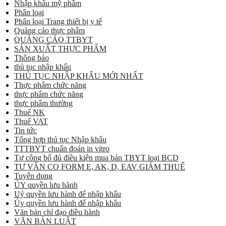
Nhập khẩu mỹ phẩm
Phân loại
Phân loại Trang thiết bị y tế
Quảng cáo thực phẩm
QUẢNG CÁO TTBYT
SẢN XUẤT THỰC PHẨM
Thông báo
thủ tục nhập khẩu
THỦ TỤC NHẬP KHẨU MỚI NHẤT
Thực phẩm chức năng
thực phẩm chức năng
thực phẩm thường
Thuế NK
Thuế VAT
Tin tức
Tổng hợp thủ tục Nhập khẩu
TTTBYT chuẩn đoán in vitro
Tự công bố đủ điều kiện mua bán TBYT loại BCD
TƯ VẤN CO FORM E, AK, D, EAV GIẢM THUẾ
Tuyển dụng
ỦY quyền lưu hành
Uỷ quyền lưu hành để nhập khẩu
Ủy quyền lưu hành để nhập khẩu
Văn bản chỉ đạo điều hành
VĂN BẢN LUẬT