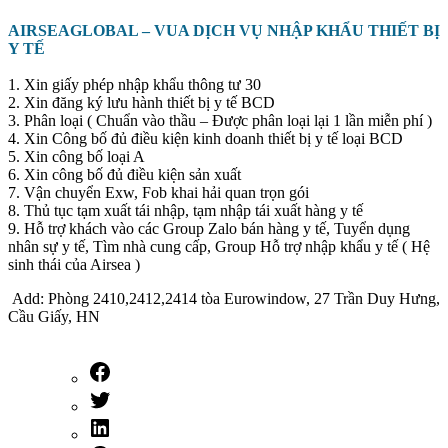
AIRSEAGLOBAL – VUA DỊCH VỤ NHẬP KHẨU THIẾT BỊ
Y TẾ
1. Xin giấy phép nhập khẩu thông tư 30
2. Xin đăng ký lưu hành thiết bị y tế BCD
3. Phân loại ( Chuẩn vào thầu – Được phân loại lại 1 lần miễn phí )
4. Xin Công bố đủ điều kiện kinh doanh thiết bị y tế loại BCD
5. Xin công bố loại A
6. Xin công bố đủ điều kiện sản xuất
7. Vận chuyển Exw, Fob khai hải quan trọn gói
8. Thủ tục tạm xuất tái nhập, tạm nhập tái xuất hàng y tế
9. Hỗ trợ khách vào các Group Zalo bán hàng y tế, Tuyển dụng
nhân sự y tế, Tìm nhà cung cấp, Group Hỗ trợ nhập khẩu y tế ( Hệ
sinh thái của Airsea )
Add: Phòng 2410,2412,2414 tòa Eurowindow, 27 Trần Duy Hưng,
Cầu Giấy, HN