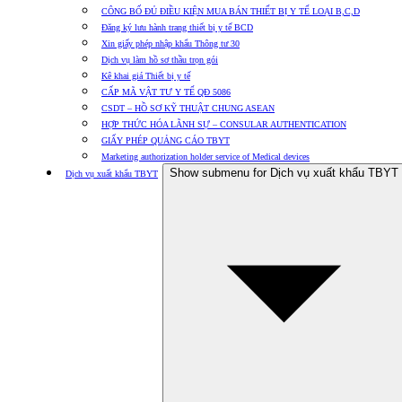
CÔNG BỐ ĐỦ ĐIỀU KIỆN MUA BÁN THIẾT BỊ Y TẾ LOẠI B,C,D
Đăng ký lưu hành trang thiết bị y tế BCD
Xin giấy phép nhập khẩu Thông tư 30
Dịch vụ làm hồ sơ thầu trọn gói
Kê khai giá Thiết bị y tế
CẤP MÃ VẬT TƯ Y TẾ QĐ 5086
CSDT – HỒ SƠ KỸ THUẬT CHUNG ASEAN
HỢP THỨC HÓA LÃNH SỰ – CONSULAR AUTHENTICATION
GIẤY PHÉP QUẢNG CÁO TBYT
Marketing authorization holder service of Medical devices
Show submenu for Dịch vụ xuất khẩu TBYT
Dịch vụ xuất khẩu TBYT