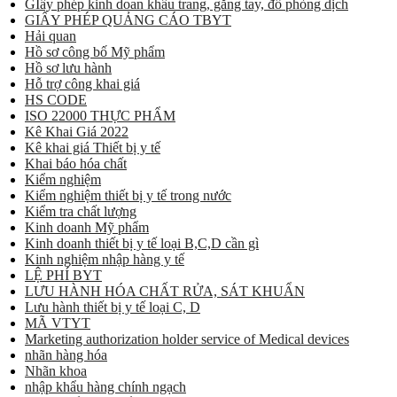
GIấy phép kinh doan khẩu trang, găng tay, đồ phòng dịch
GIẤY PHÉP QUẢNG CÁO TBYT
Hải quan
Hồ sơ công bố Mỹ phẩm
Hồ sơ lưu hành
Hỗ trợ công khai giá
HS CODE
ISO 22000 THỰC PHẨM
Kê Khai Giá 2022
Kê khai giá Thiết bị y tế
Khai báo hóa chất
Kiểm nghiệm
Kiểm nghiệm thiết bị y tế trong nước
Kiểm tra chất lượng
Kinh doanh Mỹ phẩm
Kinh doanh thiết bị y tế loại B,C,D cần gì
Kinh nghiệm nhập hàng y tế
LỆ PHÍ BYT
LƯU HÀNH HÓA CHẤT RỬA, SÁT KHUẨN
Lưu hành thiết bị y tế loại C, D
MÃ VTYT
Marketing authorization holder service of Medical devices
nhãn hàng hóa
Nhãn khoa
nhập khẩu hàng chính ngạch