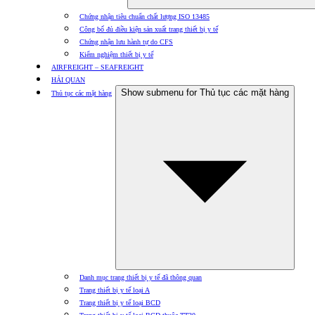
Chứng nhận tiêu chuẩn chất lượng ISO 13485
Công bố đủ điều kiện sản xuất trang thiết bị y tế
Chứng nhận lưu hành tự do CFS
Kiểm nghiệm thiết bị y tế
AIRFREIGHT – SEAFREIGHT
HẢI QUAN
Show submenu for Thủ tục các mặt hàng
Thủ tục các mặt hàng
Danh mục trang thiết bị y tế đã thông quan
Trang thiết bị y tế loại A
Trang thiết bị y tế loại BCD