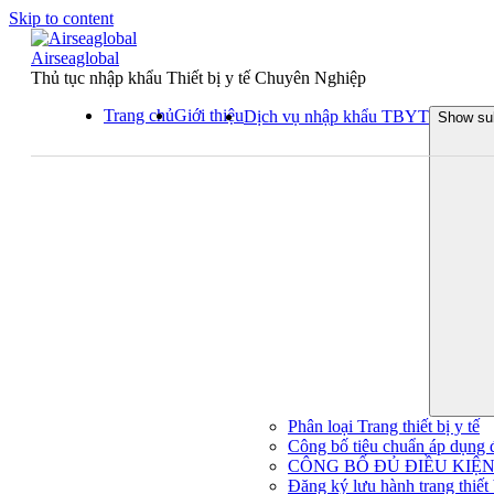
Skip to content
Airseaglobal
Thủ tục nhập khẩu Thiết bị y tế Chuyên Nghiệp
Trang chủ
Giới thiệu
Dịch vụ nhập khẩu TBYT
Show su
Phân loại Trang thiết bị y tế
Công bố tiêu chuẩn áp dụng đối
CÔNG BỐ ĐỦ ĐIỀU KIỆN 
Đăng ký lưu hành trang thiết