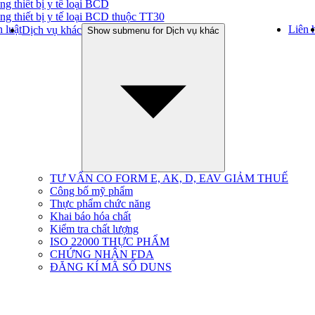
ng thiết bị y tế loại BCD
ng thiết bị y tế loại BCD thuộc TT30
 luật
Liên 
Dịch vụ khác
Show submenu for Dịch vụ khác
TƯ VẤN CO FORM E, AK, D, EAV GIẢM THUẾ
Công bố mỹ phẩm
Thực phẩm chức năng
Khai báo hóa chất
Kiểm tra chất lượng
ISO 22000 THỰC PHẨM
CHỨNG NHẬN FDA
ĐĂNG KÍ MÃ SỐ DUNS