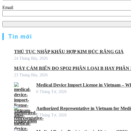
Email
Tin mới
THỦ TỤC NHẬP KHẨU HỢP KIM ĐÚC RĂNG GIẢ
24 Tháng Bảy, 2026
MÁY CẢM BIẾN ĐO SPO2 PHÂN LOẠI B HAY PHÂN 
23 Tháng Bảy, 2026
Medical Device Import License in Vietnam – Wh
6 Tháng Tư, 2026
Authorized Representative in Vietnam for Medic
6 Tháng Tư, 2026