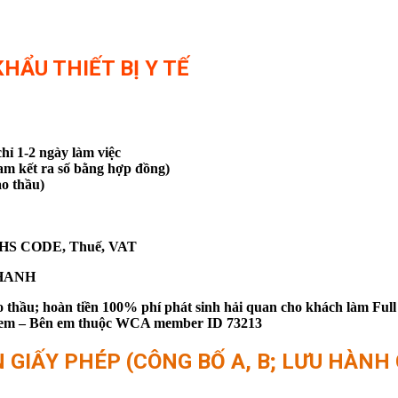
HẨU THIẾT BỊ Y TẾ
hỉ 1-2 ngày làm việc
Cam kết ra số bằng hợp đồng)
o thầu)
 HS CODE, Thuế, VAT
 NHANH
thầu; hoàn tiền 100% phí phát sinh hải quan cho khách làm Full
bên em – Bên em thuộc WCA member ID 73213
GIẤY PHÉP (CÔNG BỐ A, B; LƯU HÀNH C