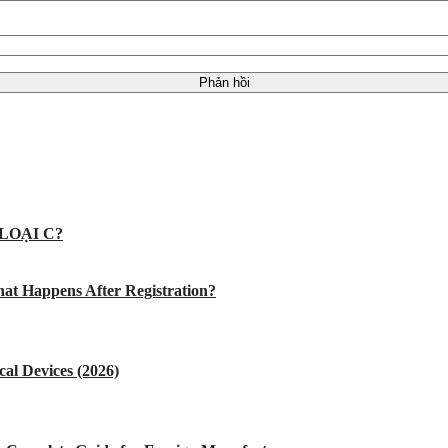
LOẠI C?
at Happens After Registration?
al Devices (2026)