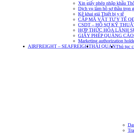
Xin giấy phép nhập khẩu Th
Dịch vụ làm hồ sơ thầu trọn 
Kê khai giá Thiết bị y tế
CẤP MÃ VẬT TƯ Y TẾ QĐ
CSDT – HỒ SƠ KỸ THU
HỢP THỨC HÓA LÃNH S
GIẤY PHÉP QUẢNG CÁO
Marketing authorization holde
AIRFREIGHT – SEAFREIGHT
HẢI QUAN
Thủ tục c
Dan
Tra