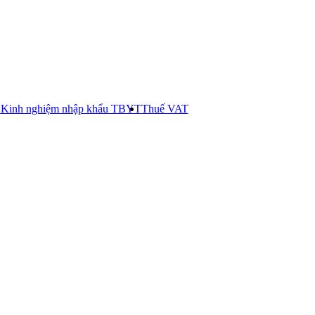
E
Kinh nghiệm nhập khẩu TBYT
Thuế VAT