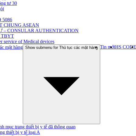
ông tư 30
gói
 5086
ẬT CHUNG ASEAN
Ự – CONSULAR AUTHENTICATION
 TBYT
r service of Medical devices
Tin mới
HS COD
ác mặt hàng
Show submenu for Thủ tục các mặt hàng
h mục trang thiết bị y tế đã thông quan
ng thiết bị y tế loại A