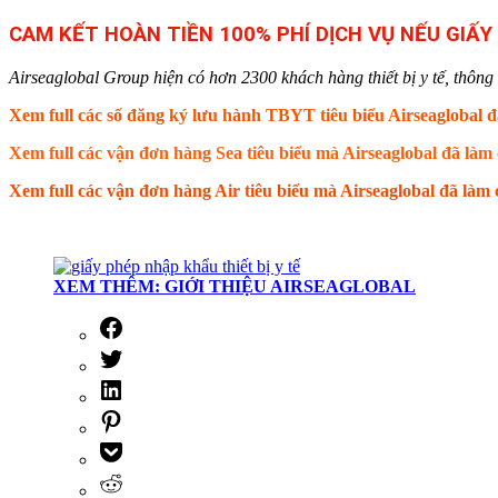
CAM KẾT HOÀN TIỀN 100% PHÍ DỊCH VỤ NẾU GIẤ
Airseaglobal Group hiện có hơn 2300 khách hàng thiết bị y tế, thông q
Xem full các số đăng ký lưu hành TBYT tiêu biểu Airseaglobal đ
Xem full các vận đơn hàng Sea tiêu biểu mà Airseaglobal đã là
Xem full các vận đơn hàng Air tiêu biểu mà Airseaglobal đã là
XEM THÊM: GIỚI THIỆU AIRSEAGLOBAL