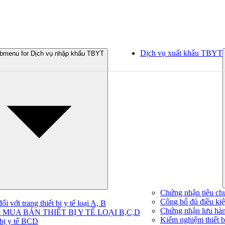
Dịch vụ xuất khẩu TBYT
bmenu for Dịch vụ nhập khẩu TBYT
Chứng nhận tiêu ch
Công bố đủ điều kiện
 với trang thiết bị y tế loại A, B
Chứng nhận lưu hà
MUA BÁN THIẾT BỊ Y TẾ LOẠI B,C,D
Kiểm nghiệm thiết bị
 bị y tế BCD