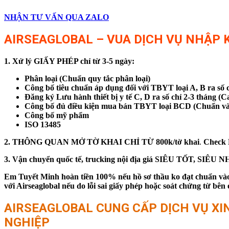
NHẬN TƯ VẤN QUA ZALO
AIRSEAGLOBAL – VUA DỊCH VỤ NHẬP K
1. Xử lý GIẤY PHÉP chỉ từ 3-5 ngày:
Phân loại (Chuẩn quy tắc phân loại)
Công bố tiêu chuẩn áp dụng đối với TBYT loại A, B ra số c
Đăng ký Lưu hành thiết bị y tế C, D ra số chỉ 2-3 tháng (
Công bố đủ điều kiện mua bán TBYT loại BCD (Chuẩn và
Công bố mỹ phẩm
ISO 13485
2. THÔNG QUAN MỞ TỜ KHAI CHỈ TỪ 800k/tờ khai
.
Check
3. Vận chuyển quốc tế, trucking nội địa giá SIÊU TỐT, SIÊU
Em Tuyết Minh hoàn tiền 100% nếu hồ sơ thầu ko đạt chuẩn vào 
với Airseaglobal nếu do lỗi sai giấy phép hoặc soát chứng từ 
AIRSEAGLOBAL CUNG CẤP DỊCH VỤ XIN 
NGHIỆP