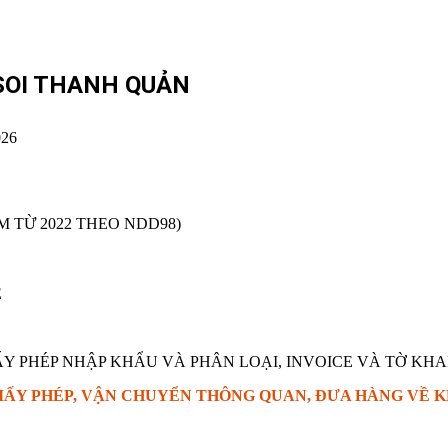
SOI THANH QUẢN
026
 TỪ 2022 THEO NDD98)
E
 PHÉP NHẬP KHẨU VÀ PHÂN LOẠI, INVOICE VÀ TỜ KHAI
GIẤY PHÉP, VẬN CHUYỂN THÔNG QUAN, ĐƯA HÀNG VỀ 