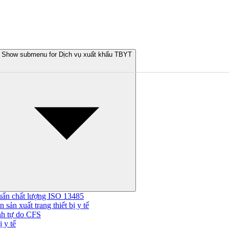
Show submenu for Dịch vụ xuất khẩu TBYT
uẩn chất lượng ISO 13485
 sản xuất trang thiết bị y tế
nh tự do CFS
 y tế