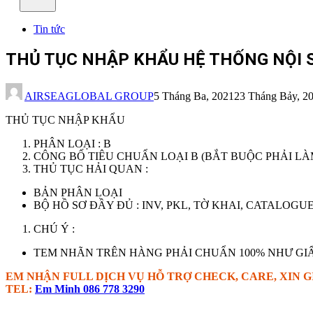
Tin tức
THỦ TỤC NHẬP KHẨU HỆ THỐNG NỘI 
AIRSEAGLOBAL GROUP
5 Tháng Ba, 2021
23 Tháng Bảy, 2
THỦ TỤC NHẬP KHẨU
PHÂN LOẠI : B
CÔNG BỐ TIÊU CHUẨN LOẠI B (BẮT BUỘC PHẢI LÀM
THỦ TỤC HẢI QUAN :
BẢN PHÂN LOẠI
BỘ HỒ SƠ ĐẦY ĐỦ : INV, PKL, TỜ KHAI, CATALOGU
CHÚ Ý :
TEM NHÃN TRÊN HÀNG PHẢI CHUẨN 100% NHƯ GIẤY
EM NHẬN FULL DỊCH VỤ HỖ TRỢ CHECK, CARE, XIN 
TEL:
Em Minh 086 778 3290